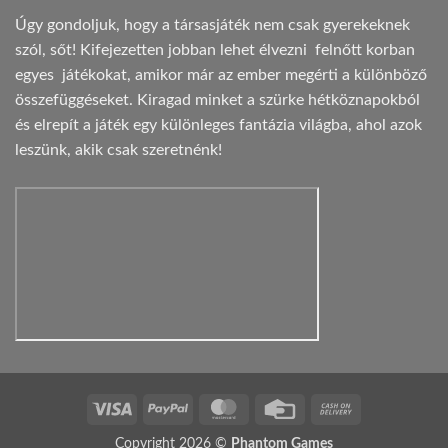
Úgy gondoljuk, hogy a társasjáték nem csak gyerekeknek
szól, sőt! Kifejezetten jobban lehet élvezni felnőtt korban
egyes játékokat, amikor már az ember megérti a különböző
összefüggéseket. Kiragad minket a szürke hétköznapokból
és elrepít a játék egy különleges fantázia világba, ahol azok
leszünk, akik csak szeretnénk!
Visa
PayPal
MasterCard
Credit
Cash
Card
On
Copyright 2026 ©
Phantom Games