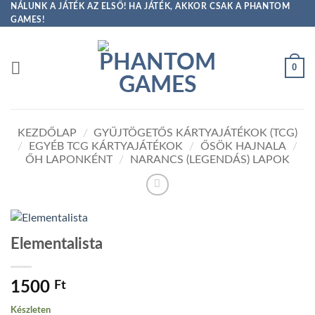
Skip
NÁLUNK A JÁTÉK AZ ELSŐ! HA JÁTÉK, AKKOR CSAK A PHANTOM
GAMES!
to
content
0
KEZDŐLAP
/
GYŰJTÖGETŐS KÁRTYAJÁTÉKOK (TCG)
/
EGYÉB TCG KÁRTYAJÁTÉKOK
/
ŐSÖK HAJNALA
/
ŐH LAPONKÉNT
/
NARANCS (LEGENDÁS) LAPOK
Elementalista
1500
Ft
Készleten