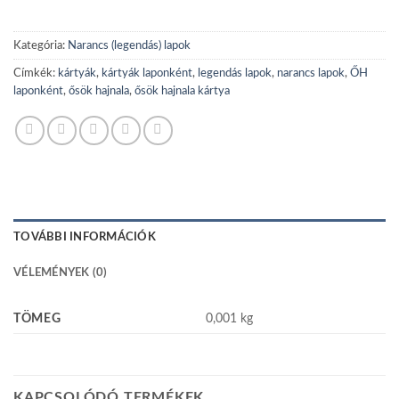
Kategória:
Narancs (legendás) lapok
Címkék:
kártyák
,
kártyák laponként
,
legendás lapok
,
narancs lapok
,
ŐH
laponként
,
ősök hajnala
,
ősök hajnala kártya
TOVÁBBI INFORMÁCIÓK
VÉLEMÉNYEK (0)
TÖMEG
0,001 kg
KAPCSOLÓDÓ TERMÉKEK