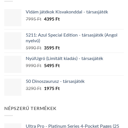
Vidám játékok Kisvakonddal - társasjáték
Original
Current
7995
Ft
4395
Ft
price
price
was:
is:
5211: Azul Special Edition - társasjáték (Angol
7995 Ft.
4395 Ft.
nyelvű)
Original
Current
5990
Ft
3595
Ft
price
price
NyúlUgró (Limitált kiadás) - társasjáték
was:
is:
Original
Current
9990
Ft
5990 Ft.
5495
Ft
3595 Ft.
price
price
was:
is:
50 Dinoszaurusz - társasjáték
9990 Ft.
5495 Ft.
Original
Current
3290
Ft
1975
Ft
price
price
was:
is:
3290 Ft.
1975 Ft.
NÉPSZERŰ TERMÉKEK
Ultra Pro - Platinum Series 4-Pocket Pages (25