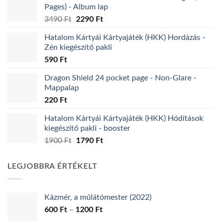
Pages) - Album lap
Original
Current
3490
Ft
2290
Ft
price
price
Hatalom Kártyái Kártyajáték (HKK) Hordázás -
was:
is:
Zén kiegészítő pakli
3490 Ft.
2290 Ft.
590
Ft
Dragon Shield 24 pocket page - Non-Glare -
Mappalap
220
Ft
Hatalom Kártyái Kártyajáték (HKK) Hódítások
kiegészítő pakli - booster
Original
Current
1900
Ft
1790
Ft
price
price
was:
is:
LEGJOBBRA ÉRTÉKELT
1900 Ft.
1790 Ft.
Kázmér, a műlátómester (2022)
Ártartomány:
600
Ft
–
1200
Ft
600 Ft