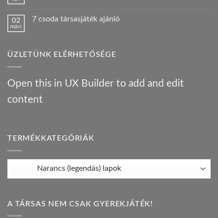
Nincs
járt
konyha:
hozzászólás
egy
az
a(z)
Híres
orosz
7 csoda társasjáték ajánló
02
Bűnügyi
ember
gasztrotúra
márc
krónikák
!
–
Nincs
–
bejegyzéshez
társasjáték
hozzászólás
társasjáték
a(z)
ajánló
ajánló
7
bejegyzéshez
bejegyzéshez
ÜZLETÜNK ELÉRHETŐSÉGE
csoda
társasjáték
ajánló
bejegyzéshez
Open this in UX Builder to add and edit
content
TERMÉKKATEGÓRIÁK
A TÁRSAS NEM CSAK GYEREKJÁTÉK!