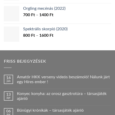
-
Orgling mecénás (2022)
1200 Ft
Ártartomány:
700
Ft
–
1400
Ft
700 Ft
-
Spektrális skorpió (2020)
1400 Ft
Ártartomány:
800
Ft
–
1600
Ft
800 Ft
-
1600 Ft
FRISS BEJEGYZÉSEK
Amatőr HKK verseny videós beszámoló! Nálunk járt
16
jún
egy Híres ember !
Nincs
hozzászólás
Konyec konyha: az orosz gasztrotúra – társasjáték
13
a(z)
Amatőr
ápr
ajánló
HKK
verseny
Nincs
videós
hozzászólás
Bűnügyi krónikák – társasjáték ajánló
06
beszámoló!
a(z)
Nálunk
Konyec
ápr