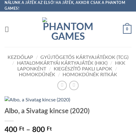
Skip
NÁLUNK A JÁTÉK AZ ELSŐ! HA JÁTÉK, AKKOR CSAK A PHANTOM
GAMES!
to
content
0
KEZDŐLAP
/
GYŰJTÖGETŐS KÁRTYAJÁTÉKOK (TCG)
/
HATALOMKÁRTYÁI KÁRTYAJÁTÉK (HKK)
/
HKK
LAPONKÉNT
/
KIEGÉSZÍTŐ PAKLI LAPOK
/
HOMOKDŰNÉK
/
HOMOKDŰNÉK RITKÁK
Albo, a Sivatag kincse (2020)
Ártartomány:
400
Ft
–
800
Ft