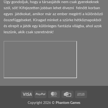
Úgy gondoljuk, hogy a társasjáték nem csak gyerekeknek
szól, sőt! Kifejezetten jobban lehet élvezni felnőtt korban
egyes játékokat, amikor már az ember megérti a különböző
összefüggéseket. Kiragad minket a szürke hétköznapokból
és elrepít a játék egy különleges fantázia világba, ahol azok
leszünk, akik csak szeretnénk!
Visa
PayPal
MasterCard
Credit
Cash
Card
On
Copyright 2026 ©
Phantom Games
Delivery