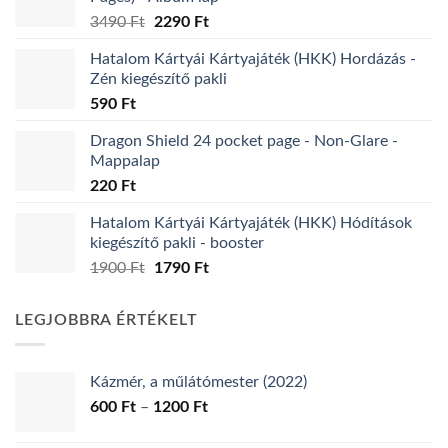
Original
Current
3490
Ft
2290
Ft
price
price
Hatalom Kártyái Kártyajáték (HKK) Hordázás -
was:
is:
Zén kiegészítő pakli
3490 Ft.
2290 Ft.
590
Ft
Dragon Shield 24 pocket page - Non-Glare -
Mappalap
220
Ft
Hatalom Kártyái Kártyajáték (HKK) Hódítások
kiegészítő pakli - booster
Original
Current
1900
Ft
1790
Ft
price
price
was:
is:
LEGJOBBRA ÉRTÉKELT
1900 Ft.
1790 Ft.
Kázmér, a műlátómester (2022)
Ártartomány:
600
Ft
–
1200
Ft
600 Ft