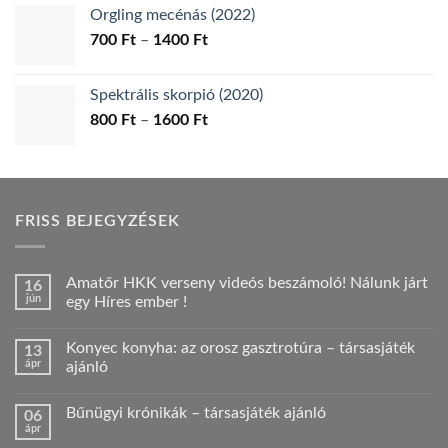
-
Orgling mecénás (2022)
1200 Ft
Ártartomány:
700
Ft
–
1400
Ft
700 Ft
-
Spektrális skorpió (2020)
1400 Ft
Ártartomány:
800
Ft
–
1600
Ft
800 Ft
-
1600 Ft
FRISS BEJEGYZÉSEK
Amatőr HKK verseny videós beszámoló! Nálunk járt
16
jún
egy Híres ember !
Nincs
hozzászólás
Konyec konyha: az orosz gasztrotúra – társasjáték
13
a(z)
Amatőr
ápr
ajánló
HKK
verseny
Nincs
videós
hozzászólás
Bűnügyi krónikák – társasjáték ajánló
06
beszámoló!
a(z)
Nálunk
Konyec
ápr
Nincs
járt
konyha:
hozzászólás