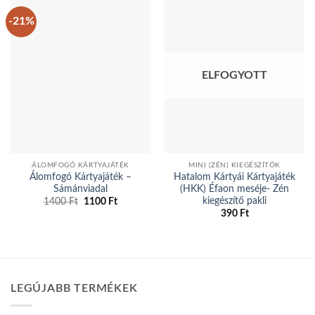
-21%
ELFOGYOTT
ÁLOMFOGÓ KÁRTYAJÁTÉK
MINI (ZÉN) KIEGÉSZÍTŐK
Álomfogó Kártyajáték –
Hatalom Kártyái Kártyajáték
Sámánviadal
(HKK) Éfaon meséje- Zén
kiegészítő pakli
Original
Current
1400
Ft
1100
Ft
price
price
390
Ft
was:
is:
1400 Ft.
1100 Ft.
LEGÚJABB TERMÉKEK