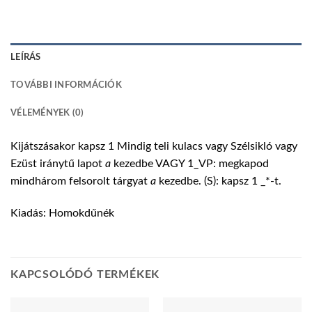
LEÍRÁS
TOVÁBBI INFORMÁCIÓK
VÉLEMÉNYEK (0)
Kijátszásakor kapsz 1 Mindig teli kulacs vagy Szélsikló vagy
Ezüst iránytű lapot
a
kezedbe VAGY 1_VP: megkapod
mindhárom felsorolt tárgyat
a
kezedbe. (S): kapsz 1 _*-t.
Kiadás: Homokdűnék
KAPCSOLÓDÓ TERMÉKEK