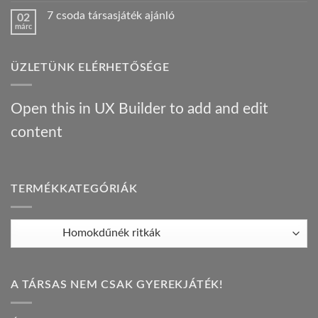
egy
az
a(z)
Híres
orosz
7 csoda társasjáték ajánló
02
Bűnügyi
ember
gasztrotúra
márc
krónikák
!
–
Nincs
–
bejegyzéshez
társasjáték
hozzászólás
társasjáték
a(z)
ajánló
ajánló
7
bejegyzéshez
bejegyzéshez
ÜZLETÜNK ELÉRHETŐSÉGE
csoda
társasjáték
ajánló
bejegyzéshez
Open this in UX Builder to add and edit
content
TERMÉKKATEGÓRIÁK
A TÁRSAS NEM CSAK GYEREKJÁTÉK!