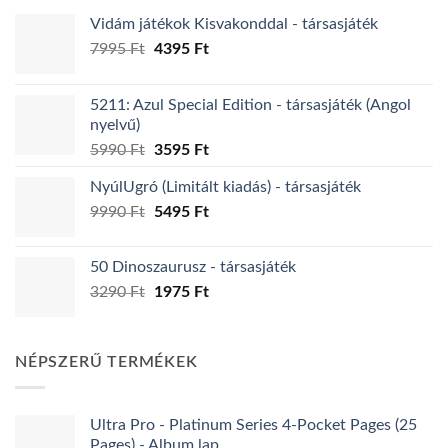
Vidám játékok Kisvakonddal - társasjáték
Original
Current
7995
Ft
4395
Ft
price
price
was:
is:
5211: Azul Special Edition - társasjáték (Angol
7995 Ft.
4395 Ft.
nyelvű)
Original
Current
5990
Ft
3595
Ft
price
price
NyúlUgró (Limitált kiadás) - társasjáték
was:
is:
Original
Current
9990
Ft
5990 Ft.
5495
Ft
3595 Ft.
price
price
was:
is:
50 Dinoszaurusz - társasjáték
9990 Ft.
5495 Ft.
Original
Current
3290
Ft
1975
Ft
price
price
was:
is:
3290 Ft.
1975 Ft.
NÉPSZERŰ TERMÉKEK
Ultra Pro - Platinum Series 4-Pocket Pages (25
Pages) - Album lap