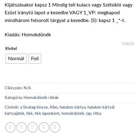
400 Ft
Kijátszásakor kapsz 1 Mindig teli kulacs vagy Szélsikló vagy
-
Ezüst iránytű lapot
a
kezedbe VAGY 1_VP: megkapod
800 Ft
mindhárom felsorolt tárgyat
a
kezedbe. (S): kapsz 1 _*-t.
Kiadás: Homokdűnék
TÖRLÉS
Kivitel
Normál
Foil
Cikkszám:
N/A
Kategória:
Homokdűnék ritkák
Címkék:
a Sivatag kincse
,
Albo
,
hatalom kártya
,
hatalom kártyái
kártyajáték
,
hkk
,
hkk laponként
,
homokdűnék
,
lap
,
ritka