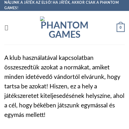
Skip
NÁLUNK A JÁTÉK AZ ELSŐ! HA JÁTÉK, AKKOR CSAK A PHANTOM
GAMES!
to
content
0
A klub használatával kapcsolatban
összeszedtük azokat a normákat, amiket
minden idetévedő vándortól elvárunk, hogy
tartsa be azokat! Hiszen, ez a hely a
játékszeretet kiteljesedésének helyszíne, ahol
a cél, hogy békében játszunk egymással és
egymás mellett!