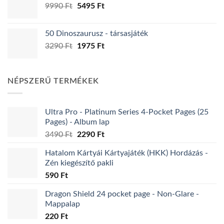
Original
Current
9990
Ft
5990 Ft.
5495
Ft
3595 Ft.
price
price
was:
is:
50 Dinoszaurusz - társasjáték
9990 Ft.
5495 Ft.
Original
Current
3290
Ft
1975
Ft
price
price
was:
is:
3290 Ft.
1975 Ft.
NÉPSZERŰ TERMÉKEK
Ultra Pro - Platinum Series 4-Pocket Pages (25
Pages) - Album lap
Original
Current
3490
Ft
2290
Ft
price
price
Hatalom Kártyái Kártyajáték (HKK) Hordázás -
was:
is:
Zén kiegészítő pakli
3490 Ft.
2290 Ft.
590
Ft
Dragon Shield 24 pocket page - Non-Glare -
Mappalap
220
Ft