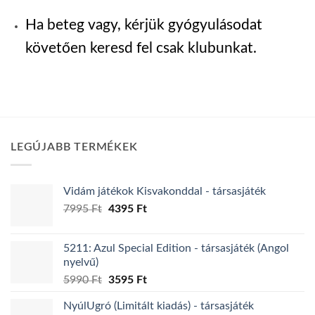
Ha beteg vagy, kérjük gyógyulásodat
követően keresd fel csak klubunkat.
LEGÚJABB TERMÉKEK
Vidám játékok Kisvakonddal - társasjáték
Original
Current
7995
Ft
4395
Ft
price
price
was:
is:
5211: Azul Special Edition - társasjáték (Angol
7995 Ft.
4395 Ft.
nyelvű)
Original
Current
5990
Ft
3595
Ft
price
price
NyúlUgró (Limitált kiadás) - társasjáték
was:
is: