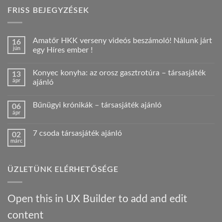
FRISS BEJEGYZÉSEK
Amatőr HKK verseny videós beszámoló! Nálunk járt
16
jún
egy Híres ember !
Nincs
hozzászólás
Konyec konyha: az orosz gasztrotúra – társasjáték
13
a(z)
Amatőr
ápr
ajánló
HKK
verseny
Nincs
videós
hozzászólás
Bűnügyi krónikák – társasjáték ajánló
06
beszámoló!
a(z)
Nálunk
Konyec
ápr
Nincs
járt
konyha:
hozzászólás
egy
az
a(z)
Híres
orosz
7 csoda társasjáték ajánló
02
Bűnügyi
ember
gasztrotúra
márc
krónikák
!
–
Nincs
–
bejegyzéshez
társasjáték
hozzászólás
társasjáték
a(z)
ajánló
ajánló
7
bejegyzéshez
bejegyzéshez
ÜZLETÜNK ELÉRHETŐSÉGE
csoda
társasjáték
ajánló
bejegyzéshez
Open this in UX Builder to add and edit
content