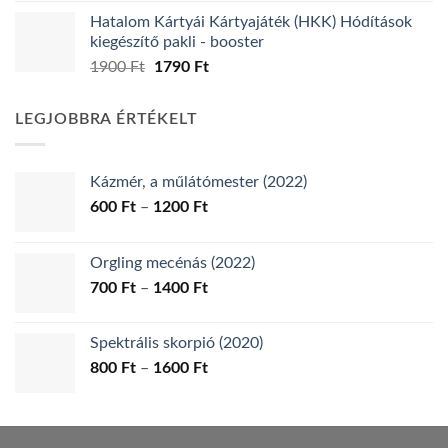
Hatalom Kártyái Kártyajáték (HKK) Hódítások
kiegészítő pakli - booster
Original
Current
1900
Ft
1790
Ft
price
price
was:
is:
LEGJOBBRA ÉRTÉKELT
1900 Ft.
1790 Ft.
Kázmér, a műlátómester (2022)
Ártartomány:
600
Ft
–
1200
Ft
600 Ft
-
Orgling mecénás (2022)
1200 Ft
Ártartomány:
700
Ft
–
1400
Ft
700 Ft
-
Spektrális skorpió (2020)
1400 Ft
Ártartomány:
800
Ft
–
1600
Ft
800 Ft
-
1600 Ft