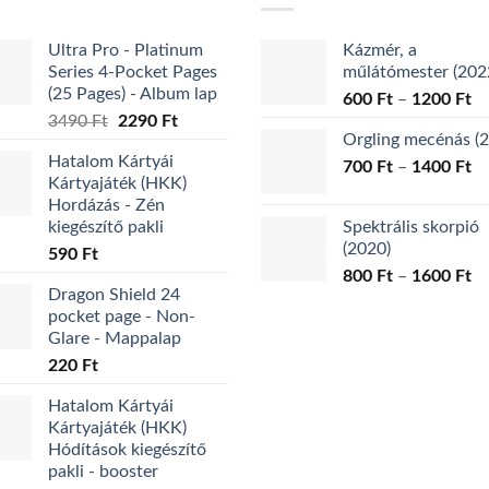
A
változatok
Ultra Pro - Platinum
Kázmér, a
a
Series 4-Pocket Pages
műlátómester (202
termékoldalon
(25 Pages) - Album lap
Ár
600
Ft
–
1200
Ft
választhatók
Original
Current
3490
Ft
2290
Ft
60
ki
Orgling mecénás (
price
price
-
Hatalom Kártyái
was:
is:
Ár
700
Ft
–
1400
Ft
12
Kártyajáték (HKK)
3490 Ft.
2290 Ft.
70
Hordázás - Zén
-
kiegészítő pakli
Spektrális skorpió
14
(2020)
590
Ft
Ár
800
Ft
–
1600
Ft
Dragon Shield 24
80
pocket page - Non-
-
Glare - Mappalap
16
220
Ft
Hatalom Kártyái
Kártyajáték (HKK)
Hódítások kiegészítő
pakli - booster