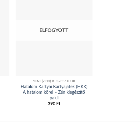
ELFOGYOTT
ELFOG
MINI (ZÉN) KIEGÉSZÍTŐK
ROXAT CÉHE
Hatalom Kártyái Kártyajáték (HKK)
Az igazság pr
A hatalom körei – Zén kiegészítő
600
Ft
–
pakli
E
390
Ft
a
t
t
v
v