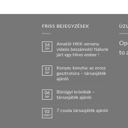
FRISS BEJEGYZÉSEK
ÜZ
Ope
Amatőr HKK verseny
16
jún
videós beszámoló! Nálunk
to 
járt egy Híres ember !
Nincs
hozzászólás
Konyec konyha: az orosz
13
a(z)
Amatőr
ápr
gasztrotúra – társasjáték
HKK
ajánló
verseny
videós
Nincs
beszámoló!
hozzászólás
Nálunk
Bűnügyi krónikák –
06
a(z)
járt
Konyec
ápr
társasjáték ajánló
egy
konyha:
Híres
az
Nincs
ember
orosz
hozzászólás
!
7 csoda társasjáték ajánló
02
gasztrotúra
a(z)
bejegyzéshez
–
Bűnügyi
márc
Nincs
társasjáték
krónikák
hozzászólás
ajánló
–
a(z)
bejegyzéshez
társasjáték
7