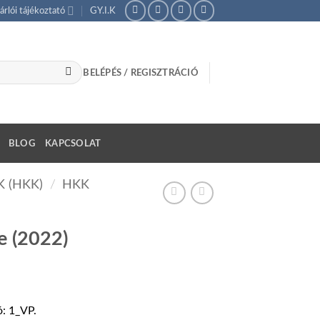
árlói tájékoztató
GY.I.K
BELÉPÉS / REGISZTRÁCIÓ
BLOG
KAPCSOLAT
 (HKK)
/
HKK
e (2022)
artomány:
 Ft
ó: 1_VP.