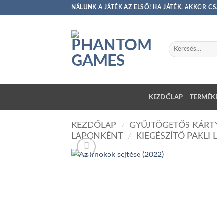
Skip
NÁLUNK A JÁTÉK AZ ELSŐ! HA JÁTÉK, AKKOR 
to
content
Keresés
a
következőre:
KEZDŐLAP
TERMÉKE
KEZDŐLAP
/
GYŰJTÖGETŐS KÁRTY
LAPONKÉNT
/
KIEGÉSZÍTŐ PAKLI 