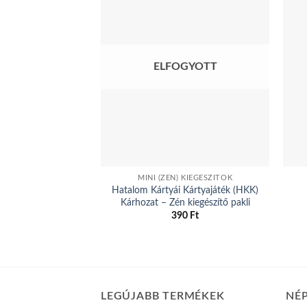
ELFOGYOTT
MINI (ZÉN) KIEGÉSZÍTŐK
Hatalom Kártyái Kártyajáték (HKK)
Kárhozat – Zén kiegészítő pakli
390
Ft
LEGÚJABB TERMÉKEK
NÉ