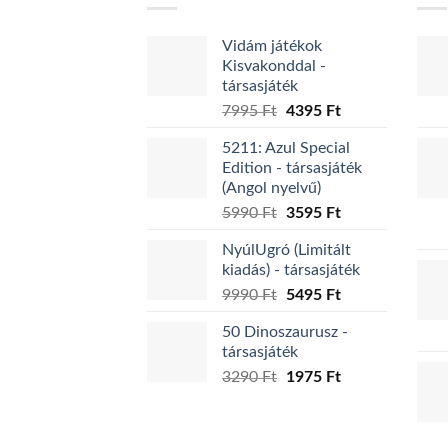
Vidám játékok
Kisvakonddal -
társasjáték
Original
Current
7995
Ft
4395
Ft
price
price
5211: Azul Special
was:
is:
Edition - társasjáték
7995 Ft.
4395 Ft.
(Angol nyelvű)
Original
Current
5990
Ft
3595
Ft
price
price
NyúlUgró (Limitált
was:
is:
kiadás) - társasjáték
5990 Ft.
3595 Ft.
Original
Current
9990
Ft
5495
Ft
price
price
50 Dinoszaurusz -
was:
is:
társasjáték
9990 Ft.
5495 Ft.
Original
Current
3290
Ft
1975
Ft
price
price
was:
is:
3290 Ft.
1975 Ft.