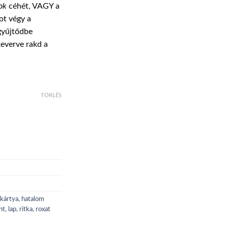
ok
céhét, VAGY a
0 Ft
pot végy a
 gyűjtődbe
keverve rakd a
TÖRLÉS
kártya
,
hatalom
nt
,
lap
,
ritka
,
roxat