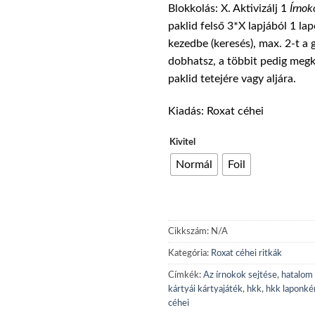
Blokkolás: X. Aktivizálj 1
Írnok
140
paklid felső 3*X lapjából 1 la
kezedbe (keresés), max. 2-t a
dobhatsz, a többit pedig meg
paklid tetejére vagy aljára.
Kiadás: Roxat céhei
Kivitel
Normál
Foil
Cikkszám:
N/A
Kategória:
Roxat céhei ritkák
Címkék:
Az írnokok sejtése
,
hatalom 
kártyái kártyajáték
,
hkk
,
hkk laponké
céhei