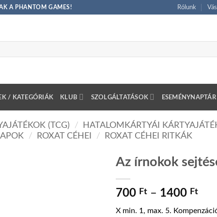
CSAK A PHANTOM GAMES!
Rólunk
Vás
K / KATEGÓRIÁK
KLUB
SZOLGÁLTATÁSOK
ESEMÉNYNAPTÁR
AJÁTÉKOK (TCG)
/
HATALOMKÁRTYÁI KÁRTYAJÁTÉK
LAPOK
/
ROXAT CÉHEI
/
ROXAT CÉHEI RITKÁK
Az írnokok sejtés
Árt
700
Ft
–
1400
Ft
700
X min. 1, max. 5. Kompenzáci
-