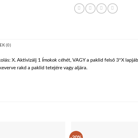
K (0)
lás: X. Aktivizálj 1
Írnokok
céhét, VAGY a paklid felső 3*X lapjáb
everve rakd a paklid tetejére vagy aljára.
-20%