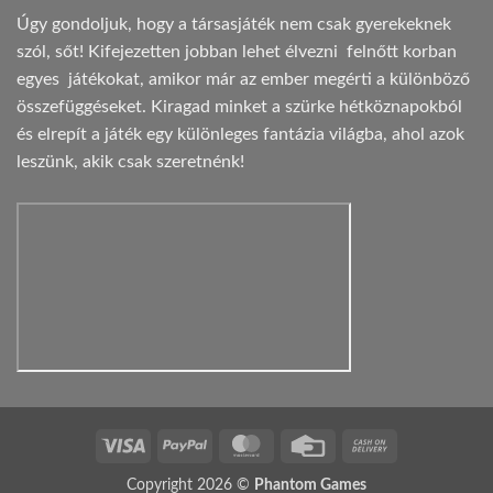
Úgy gondoljuk, hogy a társasjáték nem csak gyerekeknek
szól, sőt! Kifejezetten jobban lehet élvezni felnőtt korban
egyes játékokat, amikor már az ember megérti a különböző
összefüggéseket. Kiragad minket a szürke hétköznapokból
és elrepít a játék egy különleges fantázia világba, ahol azok
leszünk, akik csak szeretnénk!
Visa
PayPal
MasterCard
Credit
Cash
Card
On
Copyright 2026 ©
Phantom Games