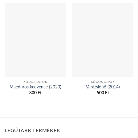
KÓDOS LAPOK
KÓDOS LAPOK
Maedhros kedvence (2020)
Varázslónő (2014)
800
Ft
500
Ft
Ennek
Ennek
a
a
terméknek
terméknek
több
több
variációja
variációja
LEGÚJABB TERMÉKEK
van.
van.
A
A