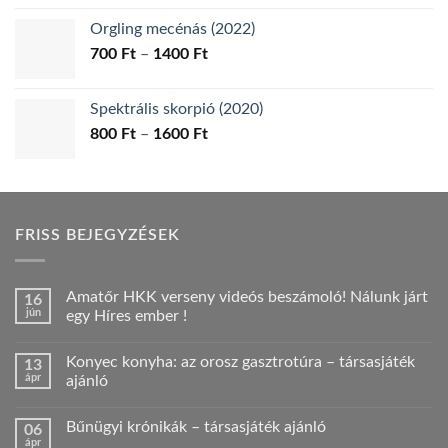
-
Orgling mecénás (2022)
1200 Ft
Ártartomány:
700
Ft
–
1400
Ft
700 Ft
-
Spektrális skorpió (2020)
1400 Ft
Ártartomány:
800
Ft
–
1600
Ft
800 Ft
-
1600 Ft
FRISS BEJEGYZÉSEK
Amatőr HKK verseny videós beszámoló! Nálunk járt
16
jún
egy Híres ember !
Nincs
hozzászólás
Konyec konyha: az orosz gasztrotúra – társasjáték
13
a(z)
Amatőr
ápr
ajánló
HKK
verseny
Nincs
videós
hozzászólás
Bűnügyi krónikák – társasjáték ajánló
06
beszámoló!
a(z)
Nálunk
Konyec
ápr