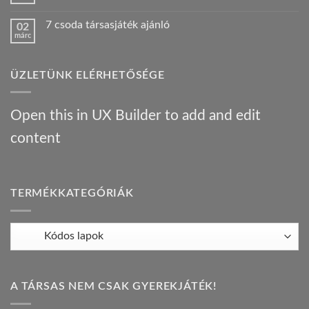
Nincs
járt
konyha:
hozzászólás
egy
az
a(z)
Híres
orosz
7 csoda társasjáték ajánló
02
Bűnügyi
ember
gasztrotúra
márc
krónikák
!
–
Nincs
–
bejegyzéshez
társasjáték
hozzászólás
társasjáték
a(z)
ajánló
ajánló
7
bejegyzéshez
bejegyzéshez
ÜZLETÜNK ELÉRHETŐSÉGE
csoda
társasjáték
ajánló
bejegyzéshez
Open this in UX Builder to add and edit
content
TERMÉKKATEGÓRIÁK
A TÁRSAS NEM CSAK GYEREKJÁTÉK!