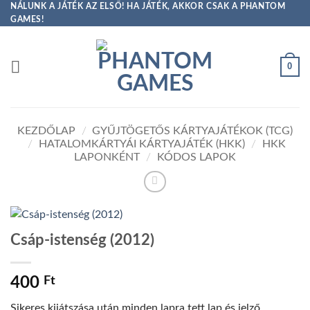
Skip
NÁLUNK A JÁTÉK AZ ELSŐ! HA JÁTÉK, AKKOR CSAK A PHANTOM
GAMES!
to
content
0
KEZDŐLAP
/
GYŰJTÖGETŐS KÁRTYAJÁTÉKOK (TCG)
/
HATALOMKÁRTYÁI KÁRTYAJÁTÉK (HKK)
/
HKK
LAPONKÉNT
/
KÓDOS LAPOK
Csáp-istenség (2012)
400
Ft
Sikeres kijátszása után minden lapra tett lap és jelző