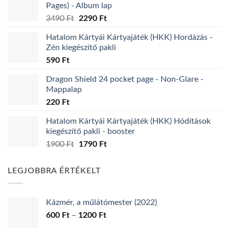
Pages) - Album lap
Original
Current
3490
Ft
2290
Ft
price
price
Hatalom Kártyái Kártyajáték (HKK) Hordázás -
was:
is:
Zén kiegészítő pakli
3490 Ft.
2290 Ft.
590
Ft
Dragon Shield 24 pocket page - Non-Glare -
Mappalap
220
Ft
Hatalom Kártyái Kártyajáték (HKK) Hódítások
kiegészítő pakli - booster
Original
Current
1900
Ft
1790
Ft
price
price
was:
is:
LEGJOBBRA ÉRTÉKELT
1900 Ft.
1790 Ft.
Kázmér, a műlátómester (2022)
Ártartomány:
600
Ft
–
1200
Ft
600 Ft