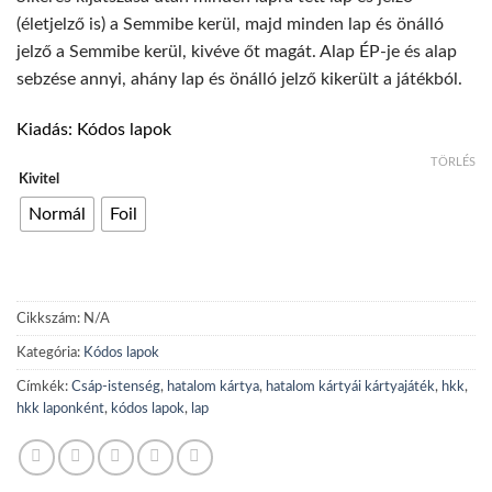
(életjelző is) a Semmibe kerül, majd minden lap és önálló
jelző a Semmibe kerül, kivéve őt magát. Alap ÉP-je és alap
sebzése annyi, ahány lap és önálló jelző kikerült a játékból.
Kiadás: Kódos lapok
TÖRLÉS
Kivitel
Normál
Foil
Cikkszám:
N/A
Kategória:
Kódos lapok
Címkék:
Csáp-istenség
,
hatalom kártya
,
hatalom kártyái kártyajáték
,
hkk
,
hkk laponként
,
kódos lapok
,
lap