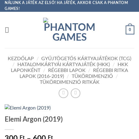
Skip
NÁLUNK A JÁTÉK AZ ELSŐ! HA JÁTÉK, AKKOR CSAK A PHANTOM
GAMES!
to
content
0
KEZDŐLAP
/
GYŰJTÖGETŐS KÁRTYAJÁTÉKOK (TCG)
/
HATALOMKÁRTYÁI KÁRTYAJÁTÉK (HKK)
/
HKK
LAPONKÉNT
/
RÉGEBBI LAPOK
/
RÉGEBBI RITKA
LAPOK (2016-2019)
/
TÜKÖRDIMENZIÓ
/
TÜKÖRDIMENZIÓ RITKÁK
Elemi Argon (2019)
Ártartomány:
300
Ft
–
600
Ft