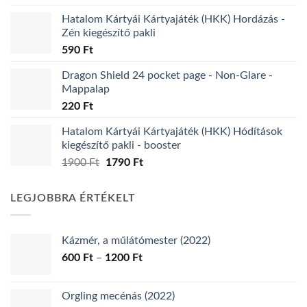
price
price
Hatalom Kártyái Kártyajáték (HKK) Hordázás -
was:
is:
Zén kiegészítő pakli
3490 Ft.
2290 Ft.
590
Ft
Dragon Shield 24 pocket page - Non-Glare -
Mappalap
220
Ft
Hatalom Kártyái Kártyajáték (HKK) Hódítások
kiegészítő pakli - booster
Original
Current
1900
Ft
1790
Ft
price
price
was:
is:
LEGJOBBRA ÉRTÉKELT
1900 Ft.
1790 Ft.
Kázmér, a műlátómester (2022)
Ártartomány:
600
Ft
–
1200
Ft
600 Ft
-
Orgling mecénás (2022)
1200 Ft