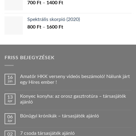
Ártartomány:
700
Ft
–
1400
Ft
700 Ft
-
Spektrális skorpió (2020)
1400 Ft
Ártartomány:
800
Ft
–
1600
Ft
800 Ft
-
1600 Ft
FRISS BEJEGYZÉSEK
Amatőr HKK verseny videós beszámoló! Nálunk járt
16
jún
egy Híres ember !
Nincs
hozzászólás
Konyec konyha: az orosz gasztrotúra – társasjáték
13
a(z)
Amatőr
ápr
ajánló
HKK
verseny
Nincs
videós
hozzászólás
Bűnügyi krónikák – társasjáték ajánló
06
beszámoló!
a(z)
Nálunk
Konyec
ápr
Nincs
járt
konyha:
hozzászólás
egy
az
a(z)
Híres
orosz
7 csoda társasjáték ajánló
02
Bűnügyi
ember
gasztrotúra