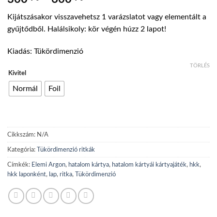
300 Ft
Kijátszásakor visszavehetsz 1 varázslatot vagy elementált a
-
gyűjtődből. Halálsikoly: kör végén húzz 2 lapot!
600 Ft
Kiadás: Tükördimenzió
TÖRLÉS
Kivitel
Normál
Foil
Cikkszám:
N/A
Kategória:
Tükördimenzió ritkák
Címkék:
Elemi Argon
,
hatalom kártya
,
hatalom kártyái kártyajáték
,
hkk
,
hkk laponként
,
lap
,
ritka
,
Tükördimenzió