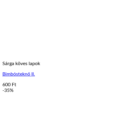
Sárga köves lapok
Bimbósteknő II.
600
Ft
-35%