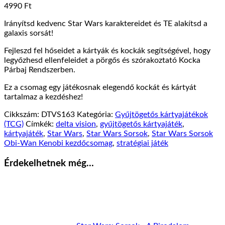
4990
Ft
Irányítsd kedvenc Star Wars karaktereidet és TE alakítsd a
galaxis sorsát!
Fejleszd fel hőseidet a kártyák és kockák segítségével, hogy
legyőzhesd ellenfeleidet a pörgős és szórakoztató Kocka
Párbaj Rendszerben.
Ez a csomag egy játékosnak elegendő kockát és kártyát
tartalmaz a kezdéshez!
Cikkszám:
DTVS163
Kategória:
Gyűjtögetős kártyajátékok
(TCG)
Címkék:
delta vision
,
gyűjtögetős kártyajáték
,
kártyajáték
,
Star Wars
,
Star Wars Sorsok
,
Star Wars Sorsok
Obi-Wan Kenobi kezdőcsomag
,
stratégiai játék
Érdekelhetnek még…