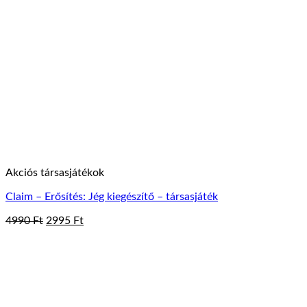
Akciós társasjátékok
Claim – Erősítés: Jég kiegészítő – társasjáték
Original
Current
4990
Ft
2995
Ft
price
price
was:
is:
4990 Ft.
2995 Ft.