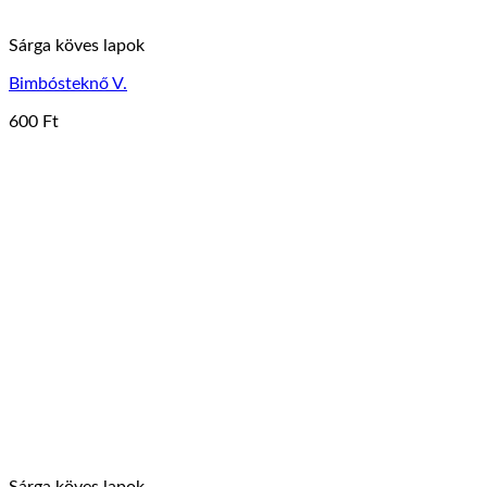
Sárga köves lapok
Bimbósteknő V.
600
Ft
Sárga köves lapok