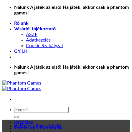
Skip
Nálunk A játék az első! Ha játék, akkor csak a phantom
to
games!
content
Rólunk
Vásárlói tájékoztató
ÁSZF
Adatkezelés
Cookie Szabályzat
GY.I.K
Nálunk A játék az első! Ha játék, akkor csak a phantom
games!
Keresés
a
következőre:
Kezdőlap
Belépés / Regisztráció
Termékek / Kategóriák