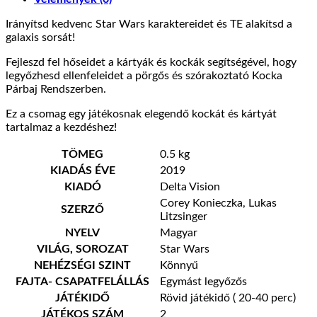
Irányítsd kedvenc Star Wars karaktereidet és TE alakítsd a
galaxis sorsát!
Fejleszd fel hőseidet a kártyák és kockák segítségével, hogy
legyőzhesd ellenfeleidet a pörgős és szórakoztató Kocka
Párbaj Rendszerben.
Ez a csomag egy játékosnak elegendő kockát és kártyát
tartalmaz a kezdéshez!
TÖMEG
0.5 kg
KIADÁS ÉVE
2019
KIADÓ
Delta Vision
Corey Konieczka, Lukas
SZERZŐ
Litzsinger
NYELV
Magyar
VILÁG, SOROZAT
Star Wars
NEHÉZSÉGI SZINT
Könnyű
FAJTA- CSAPATFELÁLLÁS
Egymást legyőzős
JÁTÉKIDŐ
Rövid játékidő ( 20-40 perc)
JÁTÉKOS SZÁM
2