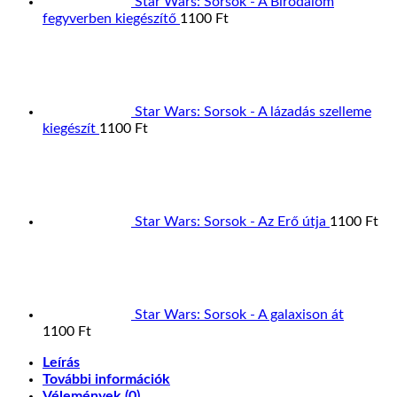
Star Wars: Sorsok - A Birodalom
fegyverben kiegészítő
1100
Ft
Star Wars: Sorsok - A lázadás szelleme
kiegészít
1100
Ft
Star Wars: Sorsok - Az Erő útja
1100
Ft
Star Wars: Sorsok - A galaxison át
1100
Ft
Leírás
További információk
Vélemények (0)