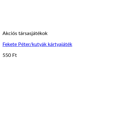
Akciós társasjátékok
Fekete Péter/kutyák kártyajáték
550
Ft