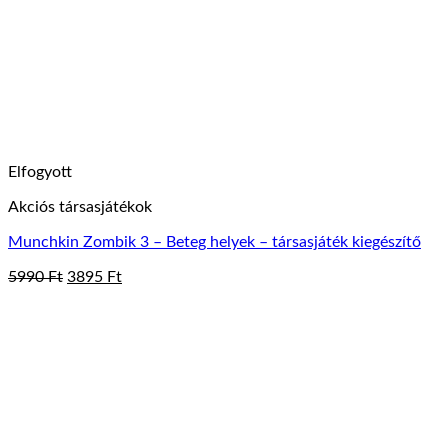
Elfogyott
Akciós társasjátékok
Munchkin Zombik 3 – Beteg helyek – társasjáték kiegészítő
Original
Current
5990
Ft
3895
Ft
price
price
was:
is:
5990 Ft.
3895 Ft.