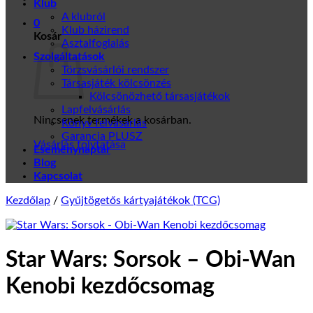
Klub
A klubról
0
Klub házirend
Kosár
Asztalfoglalás
Szolgáltatások
Törzsvásárlói rendszer
Társasjáték kölcsönzés
Kölcsönözhető társasjátékok
Lapfelvásárlás
Nincsenek termékek a kosárban.
Könyv felvásárlás
Garancia PLUSZ
Vásárlás folytatása
Eseménynaptár
Blog
Kapcsolat
Kezdőlap
/
Gyűjtögetős kártyajátékok (TCG)
Star Wars: Sorsok – Obi-Wan
Kenobi kezdőcsomag