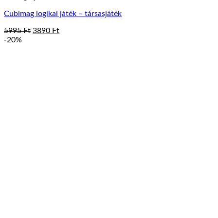
Cubimag logikai játék – társasjáték
Original
Current
5995
Ft
3890
Ft
price
price
-20%
was:
is:
5995 Ft.
3890 Ft.