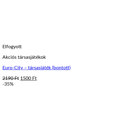
Elfogyott
Akciós társasjátékok
Euro-City – társasjáték (bontott)
Original
Current
2190
Ft
1500
Ft
price
price
-35%
was:
is:
2190 Ft.
1500 Ft.