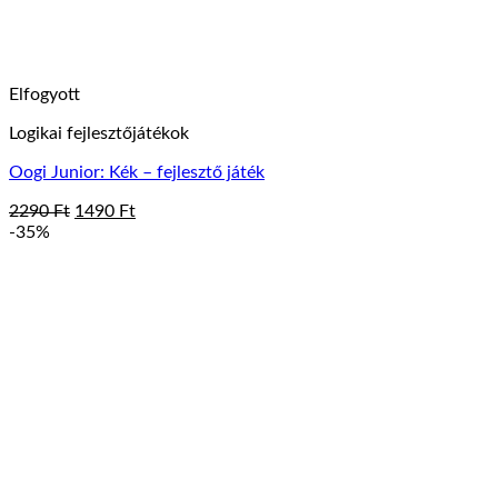
Elfogyott
Logikai fejlesztőjátékok
Oogi Junior: Kék – fejlesztő játék
Original
Current
2290
Ft
1490
Ft
price
price
-35%
was:
is:
2290 Ft.
1490 Ft.