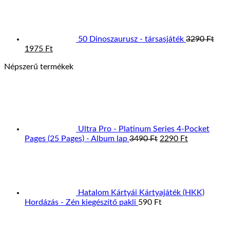
was:
is:
9990 Ft.
5495 Ft.
50 Dinoszaurusz - társasjáték
3290
Ft
Original
Current
1975
Ft
price
price
Népszerű termékek
was:
is:
3290 Ft.
1975 Ft.
Ultra Pro - Platinum Series 4-Pocket
Original
Current
Pages (25 Pages) - Album lap
3490
Ft
2290
Ft
price
price
was:
is:
3490 Ft.
2290 Ft.
Hatalom Kártyái Kártyajáték (HKK)
Hordázás - Zén kiegészítő pakli
590
Ft