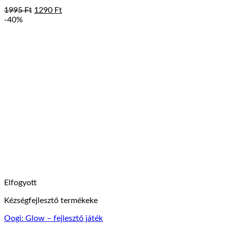
Original
Current
1995
Ft
1290
Ft
price
price
-40%
was:
is:
1995 Ft.
1290 Ft.
Elfogyott
Kézségfejlesztő termékeke
Oogi: Glow – fejlesztő játék