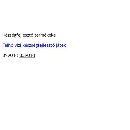
Kézségfejlesztő termékeke
Felhő vízi készségfejlesztő játék
Original
Current
3990
Ft
3590
Ft
price
price
was:
is:
3990 Ft.
3590 Ft.