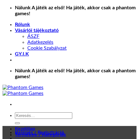
Skip
Nálunk A játék az első! Ha játék, akkor csak a phantom
to
games!
content
Rólunk
Vásárlói tájékoztató
ÁSZF
Adatkezelés
Cookie Szabályzat
GY.I.K
Nálunk A játék az első! Ha játék, akkor csak a phantom
games!
Keresés
a
következőre:
Kezdőlap
Belépés / Regisztráció
Termékek / Kategóriák