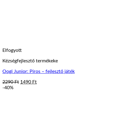
Elfogyott
Kézségfejlesztő termékeke
Oogi Junior: Piros – fejlesztő játék
Original
Current
2290
Ft
1490
Ft
price
price
-40%
was:
is:
2290 Ft.
1490 Ft.