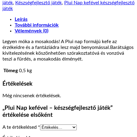
játék
,
Készségfejlesztő játék
,
Plui Nap kefével készségfejlesztő
játék
Leírás
További információk
Vélemények (0)
Legyen móka a mosakodás! A Plui nap formájú kefe az
érzékeidre és a fantáziádra lesz majd benyomással.Barátságos
kivitelezésének köszönhetően szórakoztatóvá és vonzóvá
teszi a fürdés, a mosakodás élményét.
Tömeg
0,5 kg
Értékelések
Még nincsenek értékelések.
„Plui Nap kefével – készségfejlesztő játék”
értékelése elsőként
A te értékelésed
*