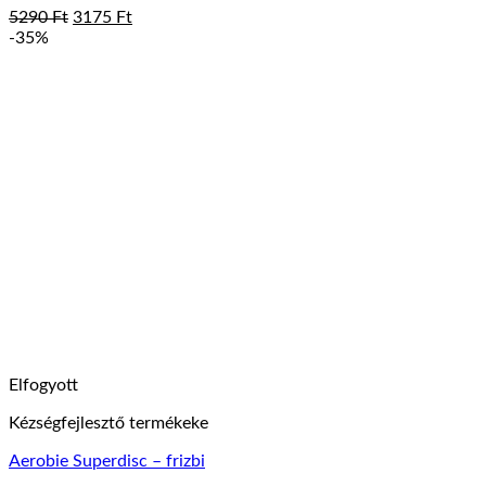
Original
Current
5290
Ft
3175
Ft
price
price
-35%
was:
is:
5290 Ft.
3175 Ft.
Elfogyott
Kézségfejlesztő termékeke
Aerobie Superdisc – frizbi