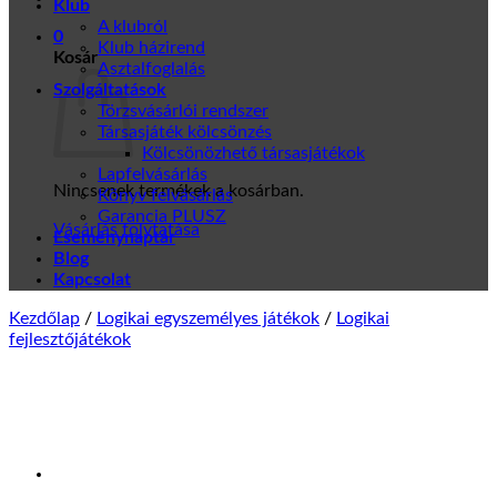
Klub
A klubról
0
Klub házirend
Kosár
Asztalfoglalás
Szolgáltatások
Törzsvásárlói rendszer
Társasjáték kölcsönzés
Kölcsönözhető társasjátékok
Lapfelvásárlás
Nincsenek termékek a kosárban.
Könyv felvásárlás
Garancia PLUSZ
Vásárlás folytatása
Eseménynaptár
Blog
Kapcsolat
Kezdőlap
/
Logikai egyszemélyes játékok
/
Logikai
fejlesztőjátékok