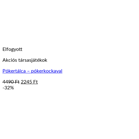
Elfogyott
Akciós társasjátékok
Pókertálca – pókerkockaval
Original
Current
4490
Ft
2245
Ft
price
price
-32%
was:
is:
4490 Ft.
2245 Ft.