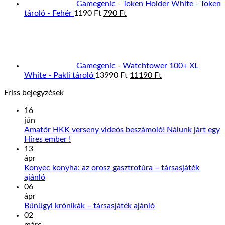
Gamegenic - Token Holder White - Token
Original
Current
tároló - Fehér
1190
Ft
790
Ft
price
price
was:
is:
1190 Ft.
790 Ft.
Gamegenic - Watchtower 100+ XL
Original
Current
White - Pakli tároló
13990
Ft
11190
Ft
price
price
Friss bejegyzések
was:
is:
13990 Ft.
11190 Ft.
16
jún
Amatőr HKK verseny videós beszámoló! Nálunk járt egy
Nincs
Híres ember !
hozzászólás
13
a(z)
ápr
Amatőr
Konyec konyha: az orosz gasztrotúra – társasjáték
HKK
Nincs
ajánló
verseny
hozzászólás
06
a(z)
videós
ápr
Konyec
beszámoló!
Nincs
Bűnügyi krónikák – társasjáték ajánló
konyha:
Nálunk
hozzászólás
02
az
járt
a(z)