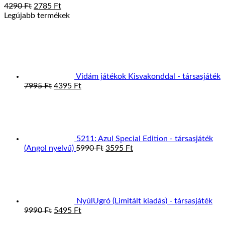
Original
Current
4290
Ft
2785
Ft
price
price
Legújabb termékek
was:
is:
4290 Ft.
2785 Ft.
Vidám játékok Kisvakonddal - társasjáték
Original
Current
7995
Ft
4395
Ft
price
price
was:
is:
7995 Ft.
4395 Ft.
5211: Azul Special Edition - társasjáték
Original
Current
(Angol nyelvű)
5990
Ft
3595
Ft
price
price
was:
is:
5990 Ft.
3595 Ft.
NyúlUgró (Limitált kiadás) - társasjáték
Original
Current
9990
Ft
5495
Ft
price
price