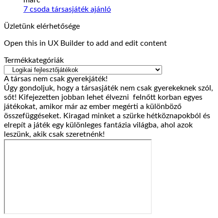
márc
orosz
egy
Bűnügyi
Nincs
7 csoda társasjáték ajánló
gasztrotúra
Híres
krónikák
hozzászólás
Üzletünk elérhetősége
–
ember
a(z)
–
társasjáték
!
7
társasjáték
Open this in UX Builder to add and edit content
ajánló
bejegyzéshez
csoda
ajánló
bejegyzéshez
társasjáték
bejegyzéshez
Termékkategóriák
ajánló
bejegyzéshez
A társas nem csak gyerekjáték!
Úgy gondoljuk, hogy a társasjáték nem csak gyerekeknek szól,
sőt! Kifejezetten jobban lehet élvezni felnőtt korban egyes
játékokat, amikor már az ember megérti a különböző
összefüggéseket. Kiragad minket a szürke hétköznapokból és
elrepít a játék egy különleges fantázia világba, ahol azok
leszünk, akik csak szeretnénk!