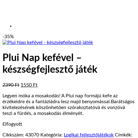
-35%
Plui Nap kefével –
készségfejlesztő játék
Original
Current
2390
Ft
1550
Ft
price
price
Legyen móka a mosakodás! A Plui nap formájú kefe az
was:
is:
érzékeidre és a fantáziádra lesz majd benyomással.Barátságos
2390 Ft.
1550 Ft.
kivitelezésének köszönhetően szórakoztatóvá és vonzóvá
teszi a fürdés, a mosakodás élményét.
Elfogyott
Cikkszám:
43070
Kategória:
Logikai fejlesztőjátékok
Címkék: