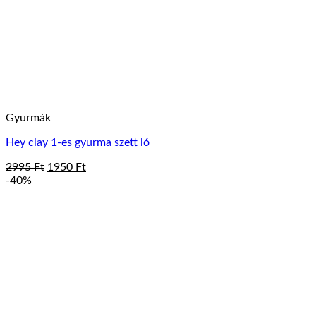
Gyurmák
Hey clay 1-es gyurma szett ló
Original
Current
2995
Ft
1950
Ft
price
price
-40%
was:
is:
2995 Ft.
1950 Ft.