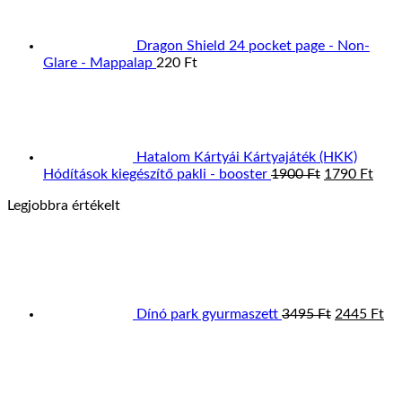
Dragon Shield 24 pocket page - Non-
Glare - Mappalap
220
Ft
Hatalom Kártyái Kártyajáték (HKK)
Original
Curr
Hódítások kiegészítő pakli - booster
1900
Ft
1790
Ft
price
pric
Legjobbra értékelt
was:
is:
1900 Ft.
1790
Original
Cu
price
pri
was:
is:
3495 Ft.
24
Dínó park gyurmaszett
3495
Ft
2445
Ft