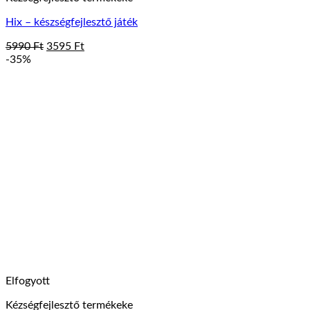
Hix – készségfejlesztő játék
Original
Current
5990
Ft
3595
Ft
price
price
-35%
was:
is:
5990 Ft.
3595 Ft.
Elfogyott
Kézségfejlesztő termékeke