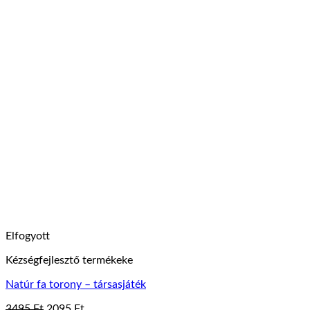
Elfogyott
Kézségfejlesztő termékeke
Natúr fa torony – társasjáték
Original
Current
3495
Ft
2095
Ft