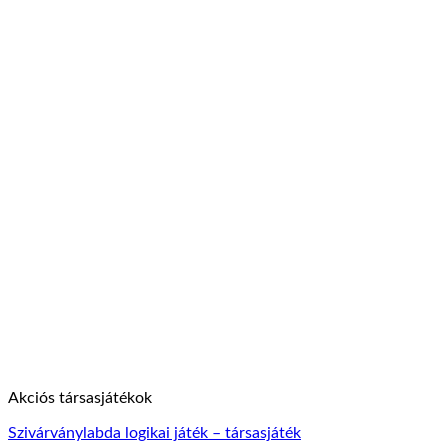
Akciós társasjátékok
Szivárványlabda logikai játék – társasjáték