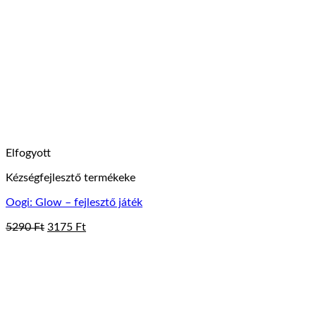
Elfogyott
Kézségfejlesztő termékeke
Oogi: Glow – fejlesztő játék
Original
Current
5290
Ft
3175
Ft
price
price
was:
is:
5290 Ft.
3175 Ft.