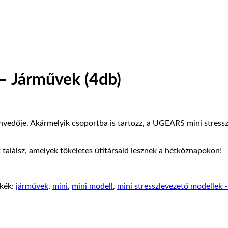
 – Járművek (4db)
szenvedője. Akármelyik csoportba is tartozz, a UGEARS mini stress
találsz, amelyek tökéletes útitársaid lesznek a hétköznapokon!
kék:
járművek
,
mini
,
mini modell
,
mini stresszlevezető modellek 
Original
Current