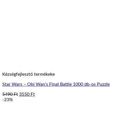
Kézségfejlesztő termékeke
Star Wars – Obi Wan’s Final Battle 1000 db-os Puzzle
Original
Current
5490
Ft
3550
Ft
price
price
-23%
was:
is:
5490 Ft.
3550 Ft.