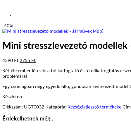
-40%
Mini stresszlevezető modellek
Original
Current
4590
Ft
2755
Ft
price
price
Kétféle ember létezik: a tollkattogtató és a tollkattogtatás el
was:
is:
problémára!
4590 Ft.
2755 Ft.
Egy csomagban négy egyedülálló, gondosan kivitelezett modellt 
Készleten
Cikkszám:
UG70032
Kategória:
Kézségfejlesztő termékeke
Cím
Érdekelhetnek még…