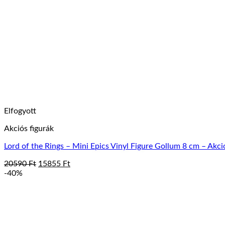
Elfogyott
Akciós figurák
Lord of the Rings – Mini Epics Vinyl Figure Gollum 8 cm – Akci
Original
Current
20590
Ft
15855
Ft
price
price
-40%
was:
is:
20590 Ft.
15855 Ft.