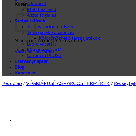
A klubról
Kosár
Klub házirend
Asztalfoglalás
Szolgáltatások
Törzsvásárlói rendszer
Társasjáték kölcsönzés
Kölcsönözhető társasjátékok
Nincsenek termékek a kosárban.
Lapfelvásárlás
Könyv felvásárlás
Vásárlás folytatása
Garancia PLUSZ
Eseménynaptár
Blog
Kapcsolat
Kezdőlap
/
VÉGKIÁRUSÍTÁS - AKCÓS TERMÉKEK
/
Kézségfej