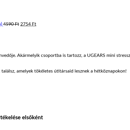
price
price
was:
is:
4590 Ft.
2754 Ft.
)
4590
Ft
2754
Ft
szenvedője. Akármelyik csoportba is tartozz, a UGEARS mini stress
találsz, amelyek tökéletes útitársaid lesznek a hétköznapokon!
rtékelése elsőként