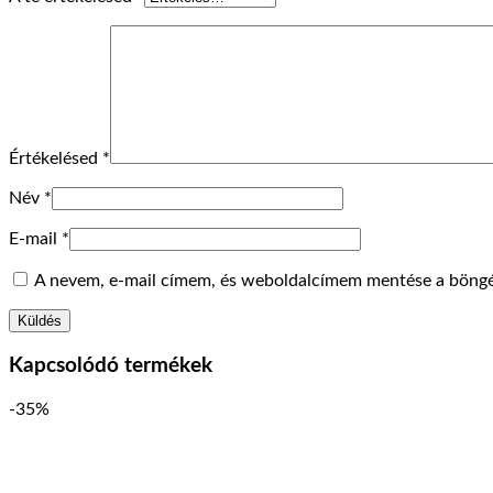
Értékelésed
*
Név
*
E-mail
*
A nevem, e-mail címem, és weboldalcímem mentése a böng
Kapcsolódó termékek
-35%