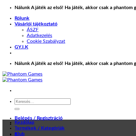
Skip
Nálunk A játék az első! Ha játék, akkor csak a phantom 
to
Rólunk
content
Vásárlói tájékoztató
ÁSZF
Adatkezelés
Cookie Szabályzat
GY.I.K
Nálunk A játék az első! Ha játék, akkor csak a phantom 
Keresés
a
következőre:
Belépés / Regisztráció
Kezdőlap
Termékek / Kategóriák
Klub
0