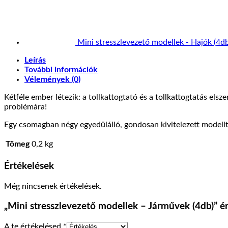
Mini stresszlevezető modellek - Hajók (4db
Leírás
További információk
Vélemények (0)
Kétféle ember létezik: a tollkattogtató és a tollkattogtatás el
problémára!
Egy csomagban négy egyedülálló, gondosan kivitelezett modellt 
Tömeg
0,2 kg
Értékelések
Még nincsenek értékelések.
„Mini stresszlevezető modellek – Járművek (4db)” é
A te értékelésed
*