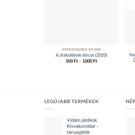
HOMOKDŰNÉK RITKÁK
Ha
A drakolderek kincse (2020)
Ártartomány:
500
Ft
–
1000
Ft
500 Ft
Ennek
-
a
1000 Ft
terméknek
több
variációja
van.
LEGÚJABB TERMÉKEK
NÉ
A
változatok
Vidám játékok
a
Kisvakonddal -
termékoldalon
társasjáték