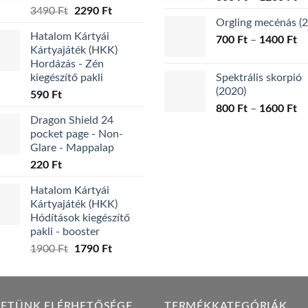
Original
Current
3490
Ft
2290
Ft
60
Orgling mecénás (
price
price
-
Hatalom Kártyái
was:
is:
Ár
700
Ft
–
1400
Ft
12
Kártyajáték (HKK)
3490 Ft.
2290 Ft.
70
Hordázás - Zén
-
kiegészítő pakli
Spektrális skorpió
14
(2020)
590
Ft
Ár
800
Ft
–
1600
Ft
Dragon Shield 24
80
pocket page - Non-
-
Glare - Mappalap
16
220
Ft
Hatalom Kártyái
Kártyajáték (HKK)
Hódítások kiegészítő
pakli - booster
Original
Current
1900
Ft
1790
Ft
price
price
was:
is:
1900 Ft.
1790 Ft.
LETÜNK ELÉRHETŐSÉGE
TERMÉKKATEGÓRIÁK