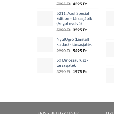
választhatók
Original
Current
7995
Ft
4395
Ft
ki
price
price
5211: Azul Special
was:
is:
Edition - társasjáték
7995 Ft.
4395 Ft.
(Angol nyelvű)
Original
Current
5990
Ft
3595
Ft
price
price
NyúlUgró (Limitált
was:
is:
kiadás) - társasjáték
5990 Ft.
3595 Ft.
Original
Current
9990
Ft
5495
Ft
price
price
50 Dinoszaurusz -
was:
is:
társasjáték
9990 Ft.
5495 Ft.
Original
Current
3290
Ft
1975
Ft
price
price
was:
is:
3290 Ft.
1975 Ft.
FRISS BEJEGYZÉSEK
ÜZ