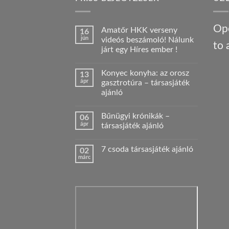
Ope
Amatőr HKK verseny
16
jún
videós beszámoló! Nálunk
to 
járt egy Híres ember !
Nincs
hozzászólás
Konyec konyha: az orosz
13
a(z)
Amatőr
ápr
gasztrotúra – társasjáték
HKK
ajánló
verseny
videós
Nincs
beszámoló!
hozzászólás
Nálunk
Bűnügyi krónikák –
06
a(z)
járt
Konyec
ápr
társasjáték ajánló
egy
konyha:
Híres
az
Nincs
ember
orosz
hozzászólás
!
7 csoda társasjáték ajánló
02
gasztrotúra
a(z)
bejegyzéshez
–
Bűnügyi
márc
Nincs
társasjáték
krónikák
hozzászólás
ajánló
–
a(z)
bejegyzéshez
társasjáték
7
ajánló
csoda
bejegyzéshez
társasjáték
ajánló
bejegyzéshez