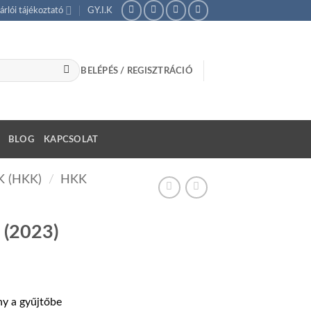
árlói tájékoztató
GY.I.K
BELÉPÉS / REGISZTRÁCIÓ
BLOG
KAPCSOLAT
 (HKK)
/
HKK
 (2023)
tartomány:
00 Ft
ny a gyűjtőbe