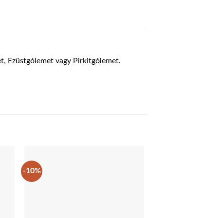
t, Ezüstgólemet vagy Pirkitgólemet.
-10%
-20%