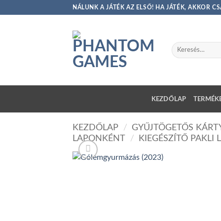
Skip
NÁLUNK A JÁTÉK AZ ELSŐ! HA JÁTÉK, AKKOR 
to
content
Keresés
a
következőre:
KEZDŐLAP
TERMÉKE
KEZDŐLAP
/
GYŰJTÖGETŐS KÁRTY
LAPONKÉNT
/
KIEGÉSZÍTŐ PAKLI 