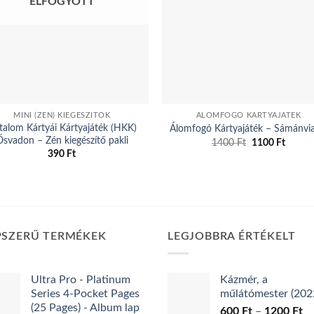
ELFOGYOTT
MINI (ZÉN) KIEGÉSZÍTŐK
ÁLOMFOGÓ KÁRTYAJÁTÉK
talom Kártyái Kártyajáték (HKK)
Álomfogó Kártyajáték – Sámánvia
Ősvadon – Zén kiegészítő pakli
Original
Curren
1400
Ft
1100
Ft
price
price
390
Ft
was:
is:
1400 Ft.
1100 F
PSZERŰ TERMÉKEK
LEGJOBBRA ÉRTÉKELT
Ultra Pro - Platinum
Kázmér, a
Series 4-Pocket Pages
műlátómester (202
(25 Pages) - Album lap
Ár
600
Ft
–
1200
Ft