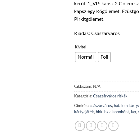
kerül. 1_VP: kapsz 2 Gólem sz
28
kapsz egy Kőgólemet, Ezüstg
Pirkitgólemet.
Kiadás: Császárváros
Kivitel
Normál
Foil
Cikkszám:
N/A
Kategória:
Császárváros ritkák
Címkék:
császárváros
,
hatalom kárty
kártyajáték
,
hkk
,
hkk laponként
,
lap
,