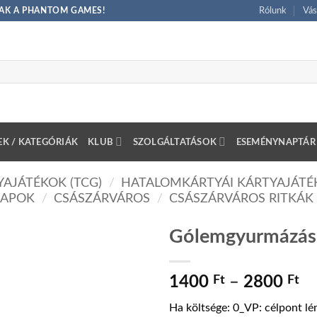
CSAK A PHANTOM GAMES!
Rólunk
Vás
K / KATEGÓRIÁK
KLUB
SZOLGÁLTATÁSOK
ESEMÉNYNAPTÁR
AJÁTÉKOK (TCG)
/
HATALOMKÁRTYÁI KÁRTYAJÁTÉK
LAPOK
/
CSÁSZÁRVÁROS
/
CSÁSZÁRVÁROS RITKÁK
Gólemgyurmázás
Ár
1400
Ft
–
2800
Ft
14
Ha költsége: 0_VP: célpont lé
-