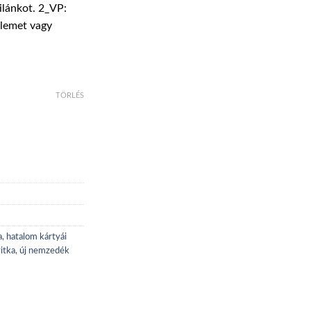
ilánkot. 2_VP:
00 Ft
ólemet vagy
TÖRLÉS
a
,
hatalom kártyái
ritka
,
új nemzedék