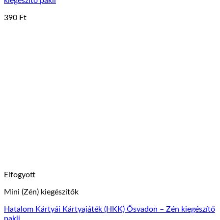
kiegészítő pakli
390
Ft
Elfogyott
Mini (Zén) kiegészítők
Hatalom Kártyái Kártyajáték (HKK) Ősvadon – Zén kiegészítő
pakli