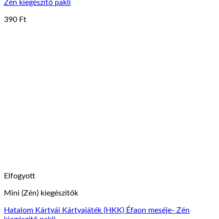
Zén kiegészítő pakli
390
Ft
Elfogyott
Mini (Zén) kiegészítők
Hatalom Kártyái Kártyajáték (HKK) Éfaon meséje- Zén