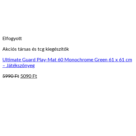
Elfogyott
Akciós társas és tcg kiegészítők
Ultimate Guard Play-Mat 60 Monochrome Green 61 x 61 cm
– Játékszőnyeg
Original
Current
5990
Ft
5090
Ft
price
price
was:
is:
5990 Ft.
5090 Ft.