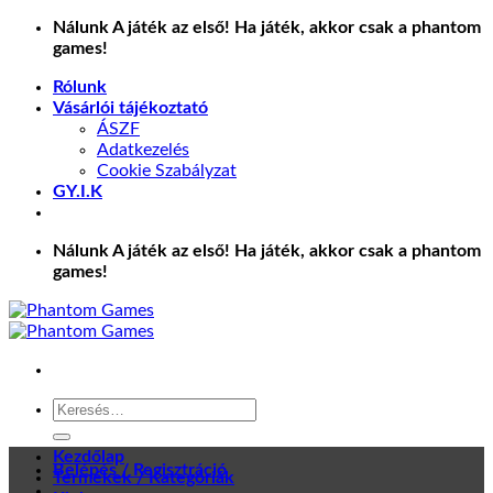
Skip
Nálunk A játék az első! Ha játék, akkor csak a phantom
to
games!
content
Rólunk
Vásárlói tájékoztató
ÁSZF
Adatkezelés
Cookie Szabályzat
GY.I.K
Nálunk A játék az első! Ha játék, akkor csak a phantom
games!
Keresés
a
következőre:
Kezdőlap
Belépés / Regisztráció
Termékek / Kategóriák