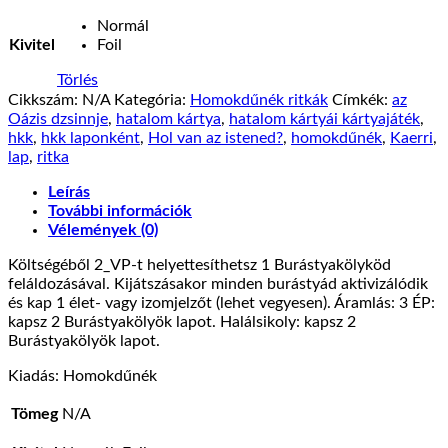
Normál
Kivitel
Foil
Törlés
Cikkszám:
N/A
Kategória:
Homokdűnék ritkák
Címkék:
az
Oázis dzsinnje
,
hatalom kártya
,
hatalom kártyái kártyajáték
,
hkk
,
hkk laponként
,
Hol van az istened?
,
homokdűnék
,
Kaerri
,
lap
,
ritka
Leírás
További információk
Vélemények (0)
Költségéből 2_VP-t helyettesíthetsz 1 Burástyakölyköd
feláldozásával. Kijátszásakor minden burástyád aktivizálódik
és kap 1 élet- vagy izomjelzőt (lehet vegyesen). Áramlás: 3 ÉP:
kapsz 2 Burástyakölyök lapot. Halálsikoly: kapsz 2
Burástyakölyök lapot.
Kiadás: Homokdűnék
Tömeg
N/A