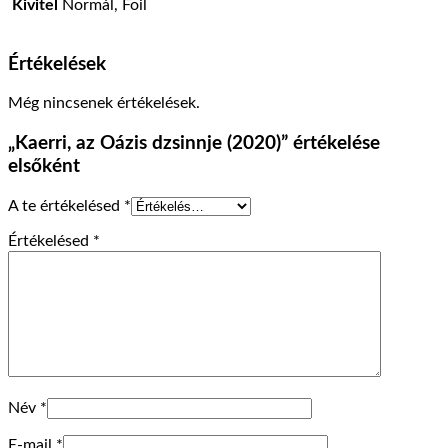
Kivitel
Normál, Foil
Értékelések
Még nincsenek értékelések.
„Kaerri, az Oázis dzsinnje (2020)” értékelése
elsőként
A te értékelésed
*
Értékelésed
*
Név
*
E-mail
*