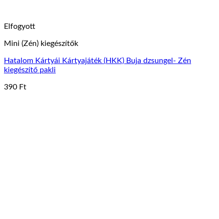
Elfogyott
Mini (Zén) kiegészítők
Hatalom Kártyái Kártyajáték (HKK) Buja dzsungel- Zén
kiegészítő pakli
390
Ft