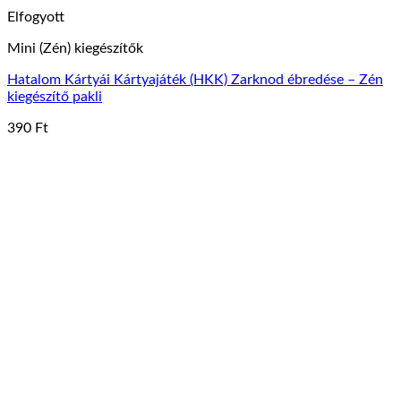
Elfogyott
Mini (Zén) kiegészítők
Hatalom Kártyái Kártyajáték (HKK) Zarknod ébredése – Zén
kiegészítő pakli
390
Ft