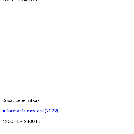
700
Ft
–
1400
Ft
Ennek
700 Ft
a
-
terméknek
1400 Ft
több
variációja
van.
A
változatok
a
termékoldalon
választhatók
ki
Roxat céhei ritkák
A formázás mestere (2022)
Ártartomány:
1200
Ft
–
2400
Ft
Ennek
1200 Ft
a
-