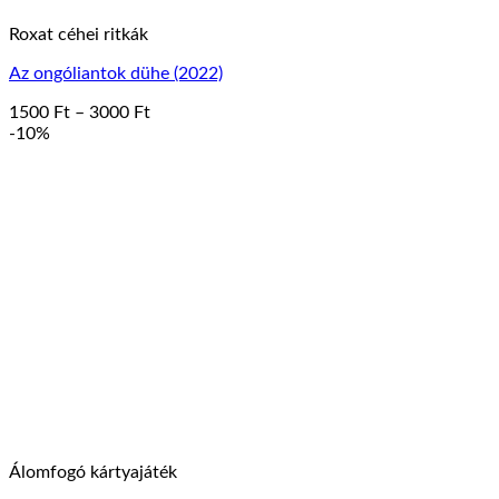
Roxat céhei ritkák
Az ongóliantok dühe (2022)
Ártartomány:
1500
Ft
–
3000
Ft
Ennek
1500 Ft
-10%
a
-
terméknek
3000 Ft
több
variációja
van.
A
változatok
a
termékoldalon
választhatók
ki
Álomfogó kártyajáték