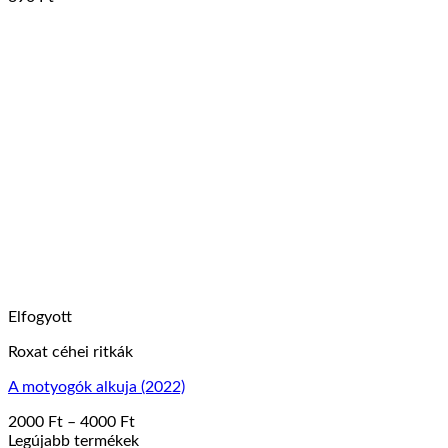
Elfogyott
Roxat céhei ritkák
A motyogók alkuja (2022)
Ártartomány:
2000
Ft
–
4000
Ft
Ennek
2000 Ft
Legújabb termékek