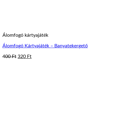
Álomfogó kártyajáték
Álomfogó Kártyajáték – Banyatekergető
Original
Current
400
Ft
320
Ft
price
price
was:
is:
400 Ft.
320 Ft.