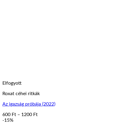
terméknek
2400 Ft
több
variációja
van.
A
változatok
a
termékoldalon
választhatók
ki
Elfogyott
Roxat céhei ritkák
Az igazság próbája (2022)
Ártartomány:
600
Ft
–
1200
Ft
Ennek
600 Ft
-15%
a
-
terméknek
1200 Ft