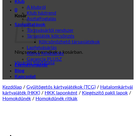
Klub
A klubról
0
Klub házirend
Kosár
Asztalfoglalás
Szolgáltatások
Törzsvásárlói rendszer
Társasjáték kölcsönzés
Kölcsönözhető társasjátékok
Lapfelvásárlás
Nincsenek termékek a kosárban.
Könyv felvásárlás
Garancia PLUSZ
Vásárlás folytatása
Eseménynaptár
Blog
Kapcsolat
Kezdőlap
/
Gyűjtögetős kártyajátékok (TCG)
/
Hatalomkártyái
kártyajáték (HKK)
/
HKK laponként
/
Kiegészítő pakli lapok
/
Homokdűnék
/
Homokdűnék ritkák