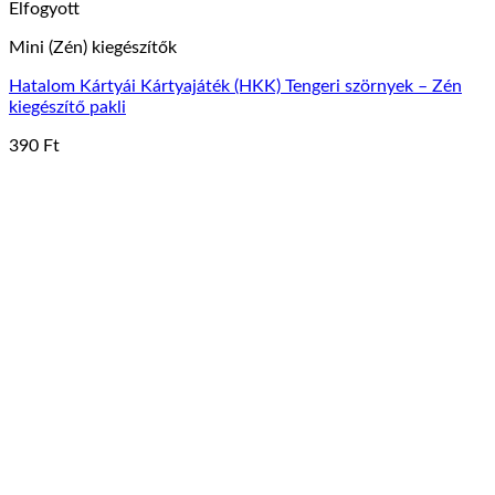
Elfogyott
Mini (Zén) kiegészítők
Hatalom Kártyái Kártyajáték (HKK) Tengeri szörnyek – Zén
kiegészítő pakli
390
Ft