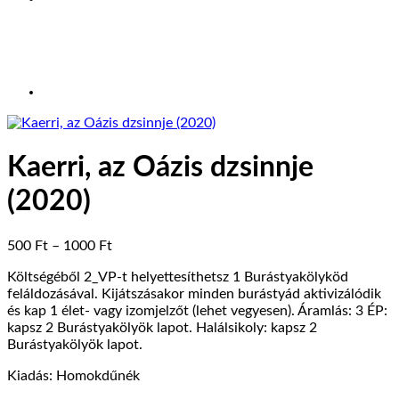
Kaerri, az Oázis dzsinnje
(2020)
Ártartomány:
500
Ft
–
1000
Ft
500 Ft
Költségéből 2_VP-t helyettesíthetsz 1 Burástyakölyköd
-
feláldozásával. Kijátszásakor minden burástyád aktivizálódik
1000 Ft
és kap 1 élet- vagy izomjelzőt (lehet vegyesen). Áramlás: 3 ÉP:
kapsz 2 Burástyakölyök lapot. Halálsikoly: kapsz 2
Burástyakölyök lapot.
Kiadás: Homokdűnék