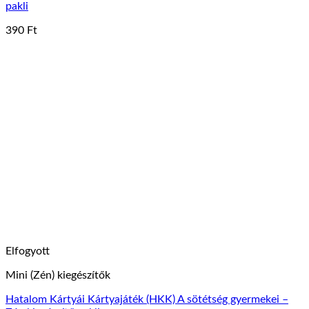
pakli
390
Ft
Elfogyott
Mini (Zén) kiegészítők
Hatalom Kártyái Kártyajáték (HKK) A sötétség gyermekei –