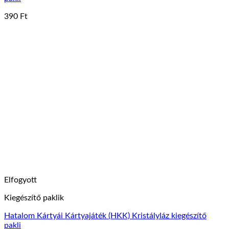
390
Ft
Elfogyott
Kiegészítő paklik
Hatalom Kártyái Kártyajáték (HKK) Kristályláz kiegészítő
pakli