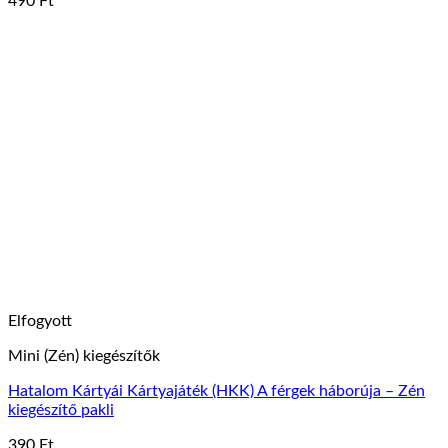
490
Ft
Elfogyott
Mini (Zén) kiegészítők
Hatalom Kártyái Kártyajáték (HKK) A férgek háborúja – Zén
kiegészítő pakli
390
Ft