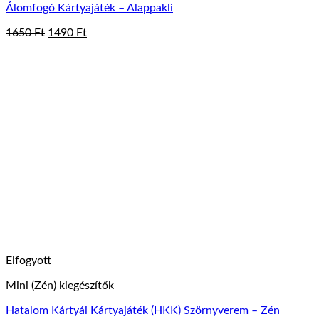
Álomfogó Kártyajáték – Alappakli
Original
Current
1650
Ft
1490
Ft
price
price
was:
is:
1650 Ft.
1490 Ft.
Elfogyott
Mini (Zén) kiegészítők
Hatalom Kártyái Kártyajáték (HKK) Szörnyverem – Zén