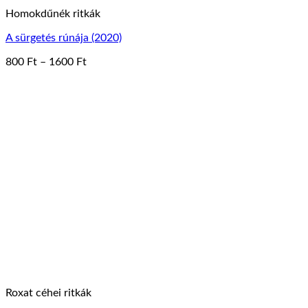
Homokdűnék ritkák
A sürgetés rúnája (2020)
Ártartomány:
800
Ft
–
1600
Ft
Ennek
800 Ft
a
-
terméknek
1600 Ft
több
variációja
van.
A
változatok
a
termékoldalon
választhatók
ki
Roxat céhei ritkák