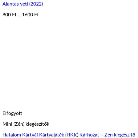
Alantas yeti (2022)
Ártartomány:
800
Ft
–
1600
Ft
Ennek
800 Ft
a
-
terméknek
1600 Ft
több
variációja
van.
A
változatok
a
termékoldalon
választhatók
ki
Elfogyott
Mini (Zén) kiegészítők
Hatalom Kártyái Kártyajáték (HKK) Kárhozat – Zén kiegészítő