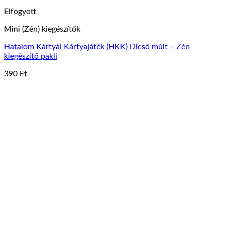
Elfogyott
Mini (Zén) kiegészítők
Hatalom Kártyái Kártyajáték (HKK) Dicső múlt – Zén
kiegészítő pakli
390
Ft