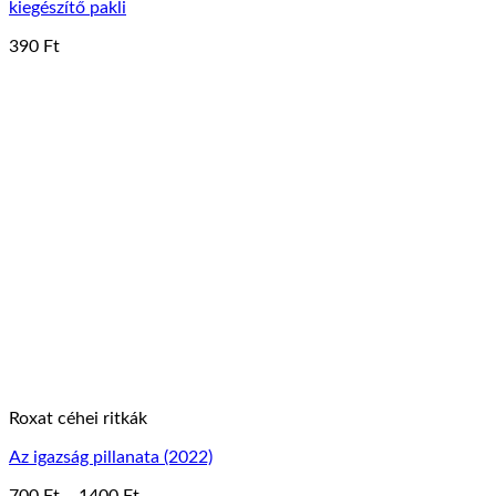
kiegészítő pakli
390
Ft
Roxat céhei ritkák
Az igazság pillanata (2022)
Ártartomány: