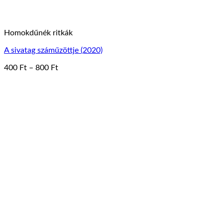
Homokdűnék ritkák
A sivatag száműzöttje (2020)
Ártartomány:
400
Ft
–
800
Ft
Ennek
400 Ft
a
-
terméknek
800 Ft
több
variációja
van.
A
változatok
a
termékoldalon
választhatók
ki