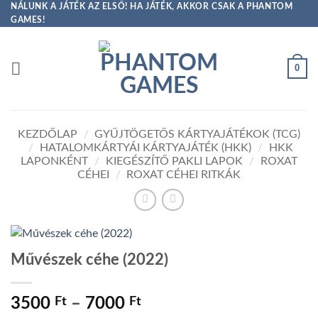
Skip
NÁLUNK A JÁTÉK AZ ELSŐ! HA JÁTÉK, AKKOR CSAK A PHANTOM
GAMES!
to
content
0
KEZDŐLAP
/
GYŰJTÖGETŐS KÁRTYAJÁTÉKOK (TCG)
/
HATALOMKÁRTYÁI KÁRTYAJÁTÉK (HKK)
/
HKK
LAPONKÉNT
/
KIEGÉSZÍTŐ PAKLI LAPOK
/
ROXAT
CÉHEI
/
ROXAT CÉHEI RITKÁK
Művészek céhe (2022)
Ártartomány:
3500
Ft
–
7000
Ft