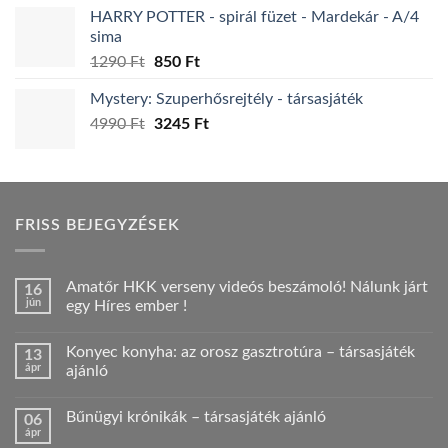
HARRY POTTER - spirál füzet - Mardekár - A/4
sima
Original
Current
1290
Ft
850
Ft
price
price
Mystery: Szuperhősrejtély - társasjáték
was:
is:
Original
Current
4990
Ft
1290 Ft.
3245
Ft
850 Ft.
price
price
was:
is:
4990 Ft.
3245 Ft.
FRISS BEJEGYZÉSEK
Amatőr HKK verseny videós beszámoló! Nálunk járt
16
jún
egy Híres ember !
Nincs
hozzászólás
Konyec konyha: az orosz gasztrotúra – társasjáték
13
a(z)
Amatőr
ápr
ajánló
HKK
verseny
Nincs
videós
hozzászólás
Bűnügyi krónikák – társasjáték ajánló
06
beszámoló!
a(z)
Nálunk
Konyec
ápr
Nincs
járt
konyha: