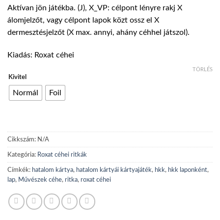
3500 Ft
Aktívan jön játékba. (J), X_VP: célpont lényre rakj X
-
álomjelzőt, vagy célpont lapok közt ossz el X
7000 Ft
dermesztésjelzőt (X max. annyi, ahány céhhel játszol).
Kiadás: Roxat céhei
TÖRLÉS
Kivitel
Normál
Foil
Cikkszám:
N/A
Kategória:
Roxat céhei ritkák
Címkék:
hatalom kártya
,
hatalom kártyái kártyajáték
,
hkk
,
hkk laponként
,
lap
,
Művészek céhe
,
ritka
,
roxat céhei