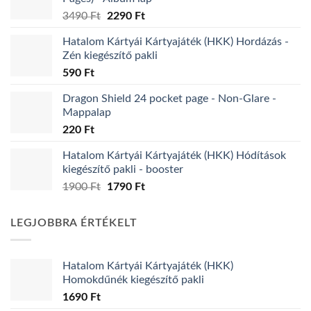
Original
Current
3490
Ft
2290
Ft
price
price
Hatalom Kártyái Kártyajáték (HKK) Hordázás -
was:
is:
Zén kiegészítő pakli
3490 Ft.
2290 Ft.
590
Ft
Dragon Shield 24 pocket page - Non-Glare -
Mappalap
220
Ft
Hatalom Kártyái Kártyajáték (HKK) Hódítások
kiegészítő pakli - booster
Original
Current
1900
Ft
1790
Ft
price
price
was:
is:
LEGJOBBRA ÉRTÉKELT
1900 Ft.
1790 Ft.
Hatalom Kártyái Kártyajáték (HKK)
Homokdűnék kiegészítő pakli
1690
Ft