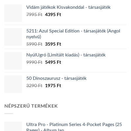
a
Vidám játékok Kisvakonddal - társasjáték
termékoldalon
Original
Current
választhatók
7995
Ft
4395
Ft
price
price
ki
was:
is:
5211: Azul Special Edition - társasjáték (Angol
7995 Ft.
4395 Ft.
nyelvű)
Original
Current
5990
Ft
3595
Ft
price
price
NyúlUgró (Limitált kiadás) - társasjáték
was:
is:
Original
Current
9990
Ft
5990 Ft.
5495
Ft
3595 Ft.
price
price
was:
is:
50 Dinoszaurusz - társasjáték
9990 Ft.
5495 Ft.
Original
Current
3290
Ft
1975
Ft
price
price
was:
is:
3290 Ft.
1975 Ft.
NÉPSZERŰ TERMÉKEK
Ultra Pro - Platinum Series 4-Pocket Pages (25
Pages) - Album lap