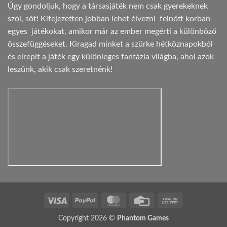
Úgy gondoljuk, hogy a társasjáték nem csak gyerekeknek
szól, sőt! Kifejezetten jobban lehet élvezni felnőtt korban
egyes játékokat, amikor már az ember megérti a különböző
összefüggéseket. Kiragad minket a szürke hétköznapokból
és elrepít a játék egy különleges fantázia világba, ahol azok
leszünk, akik csak szeretnénk!
Visa
PayPal
MasterCard
Credit
Cash
Card
On
Copyright 2026 ©
Phantom Games
Delivery