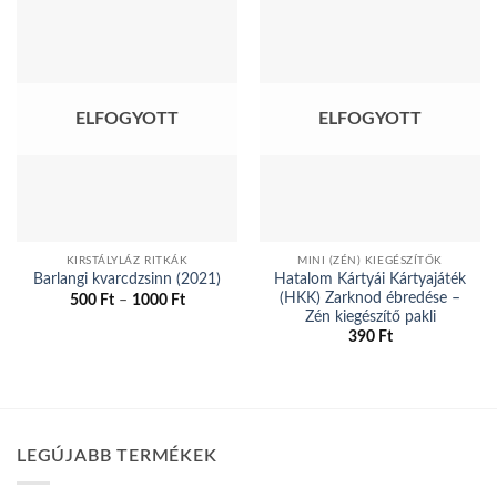
ELFOGYOTT
ELFOGYOTT
KIRSTÁLYLÁZ RITKÁK
MINI (ZÉN) KIEGÉSZÍTŐK
Hatalom Kártyái Kártyajáték
Barlangi kvarcdzsinn (2021)
(HKK) Zarknod ébredése –
Ártartomány:
500
Ft
–
1000
Ft
500 Ft
Zén kiegészítő pakli
Ennek
-
390
Ft
a
1000 Ft
terméknek
több
variációja
van.
LEGÚJABB TERMÉKEK
A
változatok