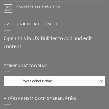
hozzászólás
egy
az
a(z)
Híres
orosz
7 csoda társasjáték ajánló
02
Bűnügyi
ember
gasztrotúra
márc
krónikák
!
–
Nincs
–
bejegyzéshez
társasjáték
hozzászólás
társasjáték
a(z)
ajánló
ajánló
7
bejegyzéshez
bejegyzéshez
ÜZLETÜNK ELÉRHETŐSÉGE
csoda
társasjáték
ajánló
bejegyzéshez
Open this in UX Builder to add and edit
content
TERMÉKKATEGÓRIÁK
A TÁRSAS NEM CSAK GYEREKJÁTÉK!