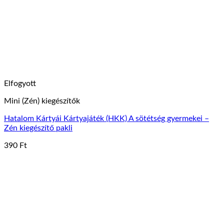
Elfogyott
Mini (Zén) kiegészítők
Hatalom Kártyái Kártyajáték (HKK) A sötétség gyermekei –
Zén kiegészítő pakli
390
Ft