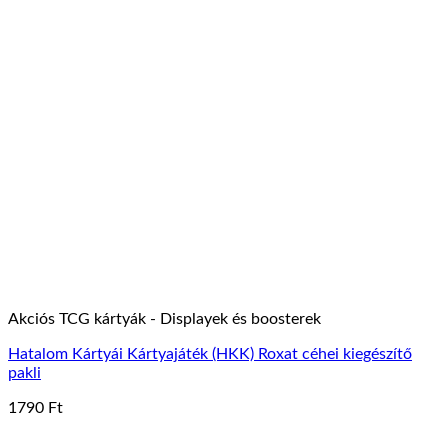
Akciós TCG kártyák - Displayek és boosterek
Hatalom Kártyái Kártyajáték (HKK) Roxat céhei kiegészítő
pakli
1790
Ft