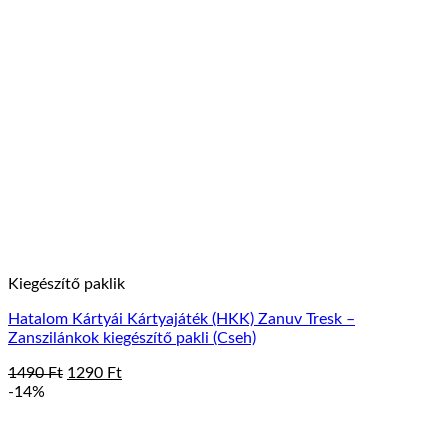
Kiegészítő paklik
Hatalom Kártyái Kártyajáték (HKK) Zanuv Tresk –
Zanszilánkok kiegészítő pakli (Cseh)
Original
Current
1490
Ft
1290
Ft
price
price
-14%
was:
is:
1490 Ft.
1290 Ft.