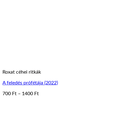
Roxat céhei ritkák
A feledés prófétája (2022)
Ártartomány:
700
Ft
–
1400
Ft
Ennek
700 Ft
a
-
terméknek
1400 Ft
több
variációja
van.
A