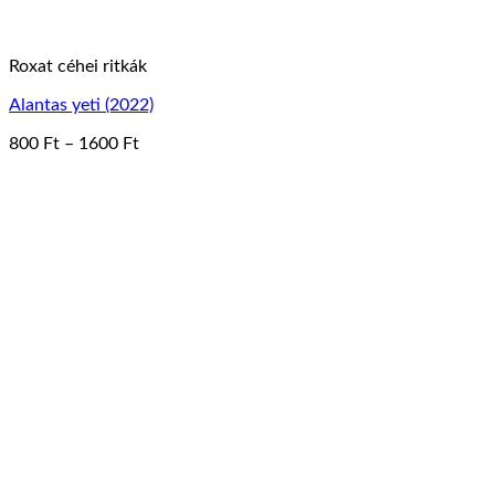
Roxat céhei ritkák
Alantas yeti (2022)
Ártartomány:
800
Ft
–
1600
Ft
Ennek
800 Ft
a
-
terméknek
1600 Ft
több
variációja
van.
A
változatok
a
termékoldalon
választhatók
ki