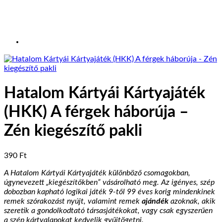
Hatalom Kártyái Kártyajáték
(HKK) A férgek háborúja –
Zén kiegészítő pakli
390
Ft
A Hatalom Kártyái Kártyajáték különböző csomagokban,
úgynevezett „kiegészítőkben” vásárolható meg. Az igényes, szép
dobozban kapható logikai játék 9-től 99 éves korig mindenkinek
remek szórakozást nyújt, valamint remek
ajándék
azoknak, akik
szeretik a gondolkodtató társasjátékokat, vagy csak egyszerűen
a szép kártyalapokat kedvelik gyűjtögetni.