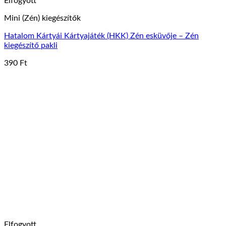
Elfogyott
Mini (Zén) kiegészítők
Hatalom Kártyái Kártyajáték (HKK) Zén esküvője – Zén
kiegészítő pakli
390
Ft
Elfogyott