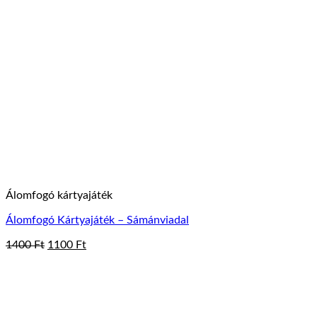
Álomfogó kártyajáték
Álomfogó Kártyajáték – Sámánviadal
Original
Current
1400
Ft
1100
Ft
price
price
was:
is:
1400 Ft.
1100 Ft.