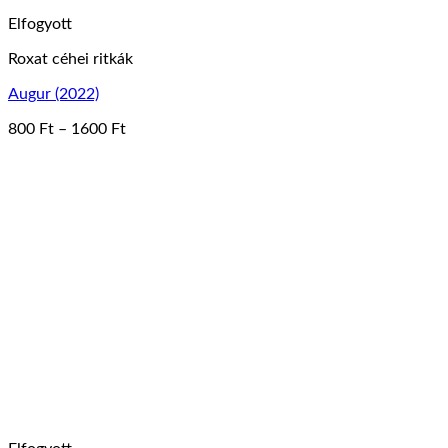
Elfogyott
Roxat céhei ritkák
Augur (2022)
Ártartomány:
800
Ft
–
1600
Ft
Ennek
800 Ft
a
-
terméknek
1600 Ft
több
variációja
van.
A
változatok
a
termékoldalon
választhatók
ki