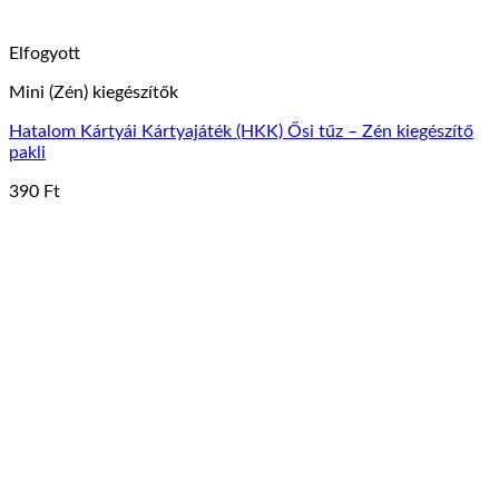
Elfogyott
Mini (Zén) kiegészítők
Hatalom Kártyái Kártyajáték (HKK) Ősi tűz – Zén kiegészítő
pakli
390
Ft