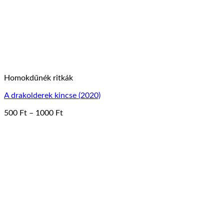
Homokdűnék ritkák
A drakolderek kincse (2020)
Ártartomány:
500
Ft
–
1000
Ft
Ennek
500 Ft
a
-
terméknek
1000 Ft
több
variációja
van.
A
változatok
a
termékoldalon
választhatók