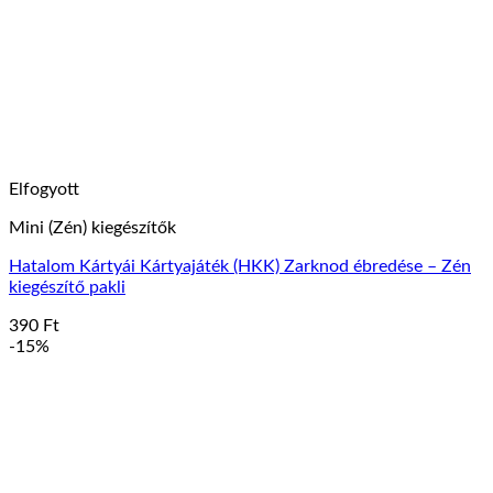
Elfogyott
Mini (Zén) kiegészítők
Hatalom Kártyái Kártyajáték (HKK) Zarknod ébredése – Zén
kiegészítő pakli
390
Ft
-15%