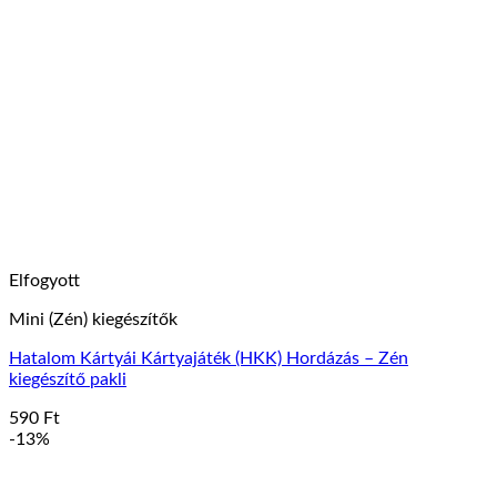
több
variációja
van.
A
változatok
a
termékoldalon
választhatók
ki
Elfogyott
Mini (Zén) kiegészítők
Hatalom Kártyái Kártyajáték (HKK) Hordázás – Zén
kiegészítő pakli
590
Ft
-13%