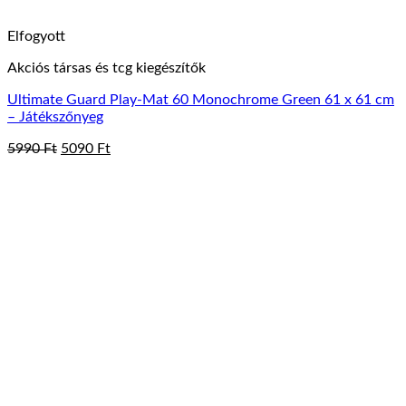
Elfogyott
Akciós társas és tcg kiegészítők
Ultimate Guard Play-Mat 60 Monochrome Green 61 x 61 cm
– Játékszőnyeg
Original
Current
5990
Ft
5090
Ft
price
price
was:
is:
5990 Ft.
5090 Ft.