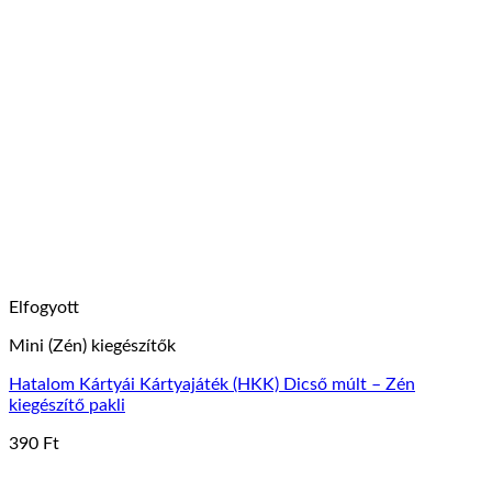
Elfogyott
Mini (Zén) kiegészítők
Hatalom Kártyái Kártyajáték (HKK) Dicső múlt – Zén
kiegészítő pakli
390
Ft