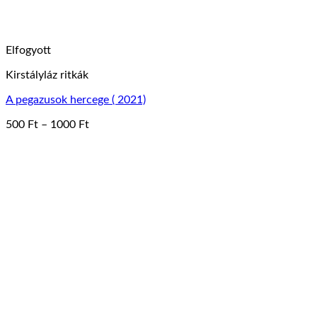
Elfogyott
Kirstályláz ritkák
A pegazusok hercege ( 2021)
Ártartomány:
500
Ft
–
1000
Ft
Ennek
500 Ft
a
-
terméknek
1000 Ft
több
variációja
van.
A
változatok
a
termékoldalon
választhatók
ki