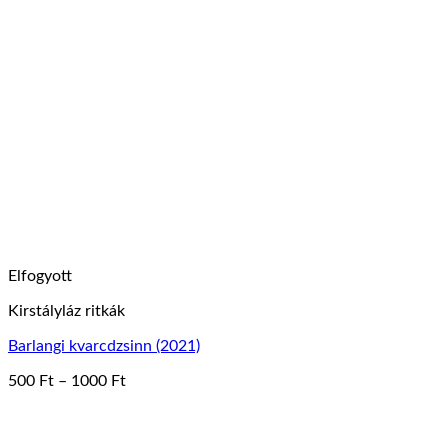
Elfogyott
Kirstályláz ritkák
Barlangi kvarcdzsinn (2021)
Ártartomány:
500
Ft
–
1000
Ft
Ennek
500 Ft
a
-
terméknek
1000 Ft