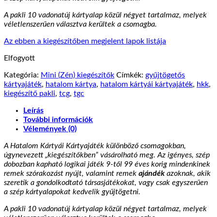
A pakli 10 vadonatúj kártyalap közül négyet tartalmaz, melyek
véletlenszerűen választva kerültek a csomagba.
Az ebben a kiegészítőben megjelent lapok listája
Elfogyott
Kategória:
Mini (Zén) kiegészítők
Címkék:
gyűjtögetős
kártyajáték
,
hatalom kártya
,
hatalom kártyái kártyajáték
,
hkk
,
kiegészítő pakli
,
tcg
,
tgc
Leírás
További információk
Vélemények (0)
A Hatalom Kártyái Kártyajáték különböző csomagokban,
úgynevezett „kiegészítőkben” vásárolható meg. Az igényes, szép
dobozban kapható logikai játék 9-től 99 éves korig mindenkinek
remek szórakozást nyújt, valamint remek
ajándék
azoknak, akik
szeretik a gondolkodtató társasjátékokat, vagy csak egyszerűen
a szép kártyalapokat kedvelik gyűjtögetni.
A pakli 10 vadonatúj kártyalap közül négyet tartalmaz, melyek