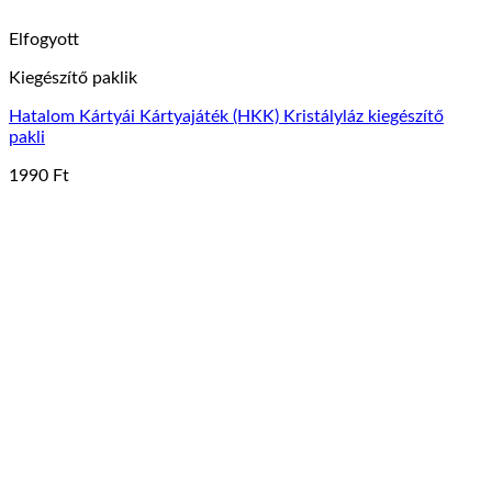
Elfogyott
Kiegészítő paklik
Hatalom Kártyái Kártyajáték (HKK) Kristályláz kiegészítő
pakli
1990
Ft