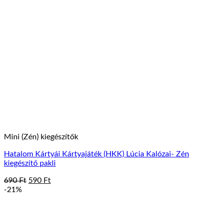
Mini (Zén) kiegészítők
Hatalom Kártyái Kártyajáték (HKK) Lúcia Kalózai- Zén
kiegészítő pakli
Original
Current
690
Ft
590
Ft
price
price
-21%
was:
is:
690 Ft.
590 Ft.