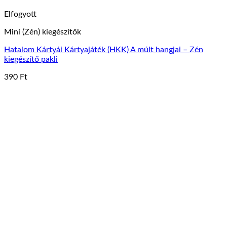
Elfogyott
Mini (Zén) kiegészítők
Hatalom Kártyái Kártyajáték (HKK) A múlt hangjai – Zén
kiegészítő pakli
390
Ft