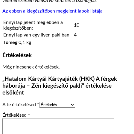
véletlenszerűen választva kerültek a csomagba.
Az ebben a kiegészítőben megjelent lapok listája
Ennyi lap jelent meg ebben a
10
kiegészítőben:
Ennyi lap van egy ilyen pakliban:
4
Tömeg
0,1 kg
Értékelések
Még nincsenek értékelések.
„Hatalom Kártyái Kártyajáték (HKK) A férgek
háborúja – Zén kiegészítő pakli” értékelése
elsőként
A te értékelésed
*
Értékelésed
*