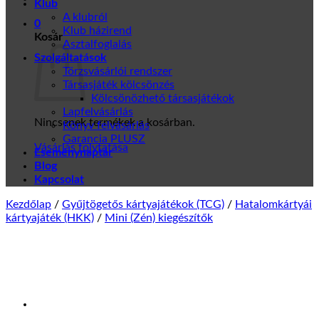
Klub
A klubról
0
Klub házirend
Kosár
Asztalfoglalás
Szolgáltatások
Törzsvásárlói rendszer
Társasjáték kölcsönzés
Kölcsönözhető társasjátékok
Lapfelvásárlás
Nincsenek termékek a kosárban.
Könyv felvásárlás
Garancia PLUSZ
Vásárlás folytatása
Eseménynaptár
Blog
Kapcsolat
Kezdőlap
/
Gyűjtögetős kártyajátékok (TCG)
/
Hatalomkártyái
kártyajáték (HKK)
/
Mini (Zén) kiegészítők