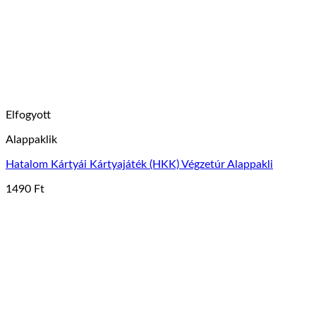
Elfogyott
Alappaklik
Hatalom Kártyái Kártyajáték (HKK) Végzetúr Alappakli
1490
Ft