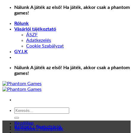
Skip
Nálunk A játék az első! Ha játék, akkor csak a phantom
to
games!
content
Rólunk
Vásárlói tájékoztató
ÁSZF
Adatkezelés
Cookie Szabályzat
GY.I.K
Nálunk A játék az első! Ha játék, akkor csak a phantom
games!
Keresés
a
következőre:
Kezdőlap
Belépés / Regisztráció
Termékek / Kategóriák