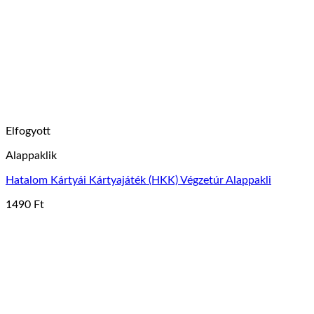
változatok
a
termékoldalon
választhatók
ki
Elfogyott
Alappaklik
Hatalom Kártyái Kártyajáték (HKK) Végzetúr Alappakli
1490
Ft