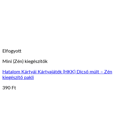
változatok
a
termékoldalon
választhatók
ki
Elfogyott
Mini (Zén) kiegészítők
Hatalom Kártyái Kártyajáték (HKK) Dicső múlt – Zén
kiegészítő pakli
390
Ft