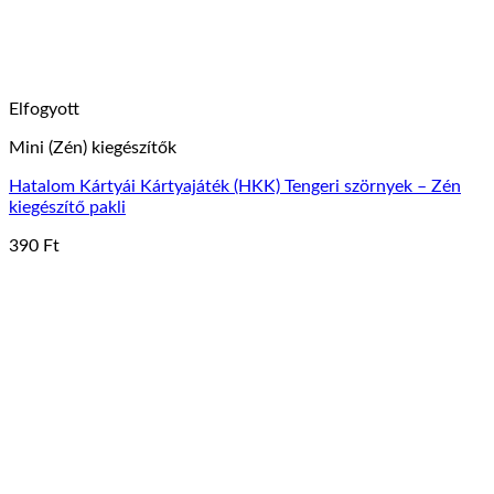
Elfogyott
Mini (Zén) kiegészítők
Hatalom Kártyái Kártyajáték (HKK) Tengeri szörnyek – Zén
kiegészítő pakli
390
Ft