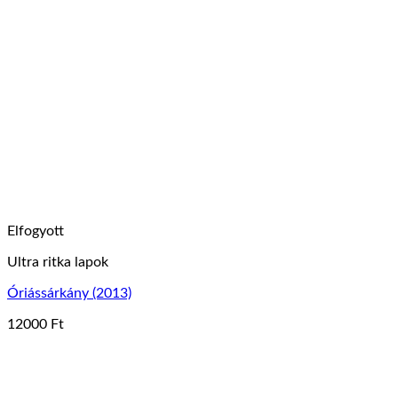
Elfogyott
Ultra ritka lapok
Óriássárkány (2013)
12000
Ft
Ennek
a
terméknek
több