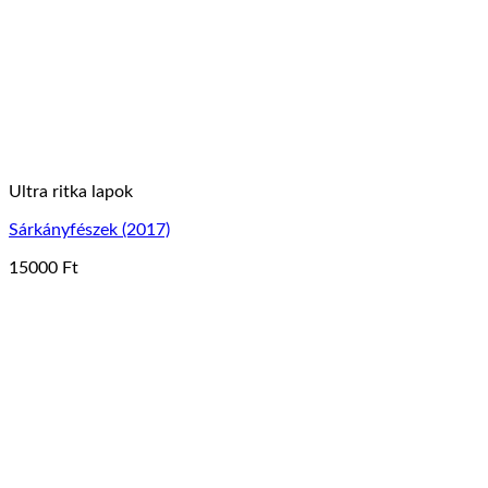
Ultra ritka lapok
Sárkányfészek (2017)
15000
Ft
Ennek
a
terméknek
több
variációja
van.
A
változatok
a
termékoldalon