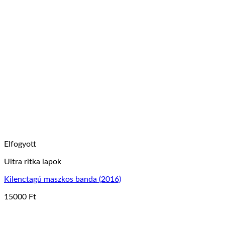
a
-
terméknek
7500 Ft
több
variációja
van.
A
változatok
a
termékoldalon
választhatók
ki
Elfogyott
Ultra ritka lapok
Kilenctagú maszkos banda (2016)
15000
Ft
Ennek
a