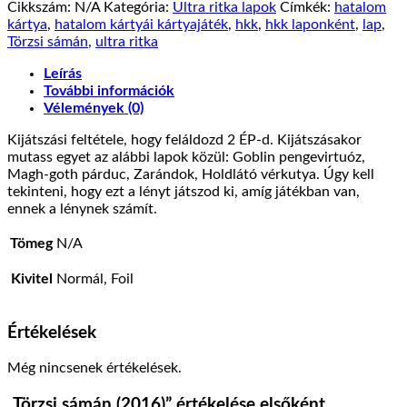
Cikkszám:
N/A
Kategória:
Ultra ritka lapok
Címkék:
hatalom
kártya
,
hatalom kártyái kártyajáték
,
hkk
,
hkk laponként
,
lap
,
Törzsi sámán
,
ultra ritka
Leírás
További információk
Vélemények (0)
Kijátszási feltétele, hogy feláldozd 2 ÉP-d. Kijátszásakor
mutass egyet az alábbi lapok közül: Goblin pengevirtuóz,
Magh-goth párduc, Zarándok, Holdlátó vérkutya. Úgy kell
tekinteni, hogy ezt a lényt játszod ki, amíg játékban van,
ennek a lénynek számít.
Tömeg
N/A
Kivitel
Normál, Foil
Értékelések
Még nincsenek értékelések.
„Törzsi sámán (2016)” értékelése elsőként