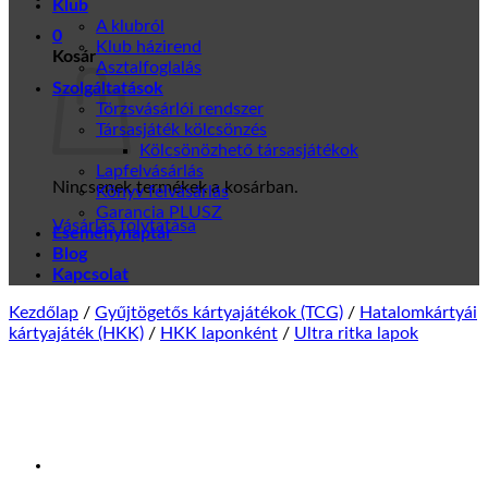
Klub
A klubról
0
Klub házirend
Kosár
Asztalfoglalás
Szolgáltatások
Törzsvásárlói rendszer
Társasjáték kölcsönzés
Kölcsönözhető társasjátékok
Lapfelvásárlás
Nincsenek termékek a kosárban.
Könyv felvásárlás
Garancia PLUSZ
Vásárlás folytatása
Eseménynaptár
Blog
Kapcsolat
Kezdőlap
/
Gyűjtögetős kártyajátékok (TCG)
/
Hatalomkártyái
kártyajáték (HKK)
/
HKK laponként
/
Ultra ritka lapok