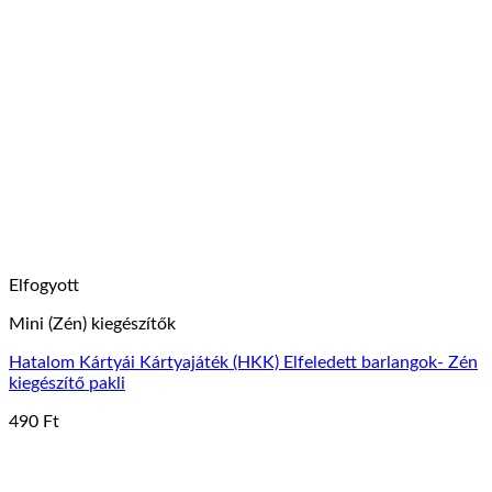
több
variációja
van.
A
változatok
a
termékoldalon
választhatók
ki
Elfogyott
Mini (Zén) kiegészítők
Hatalom Kártyái Kártyajáték (HKK) Elfeledett barlangok- Zén
kiegészítő pakli
490
Ft