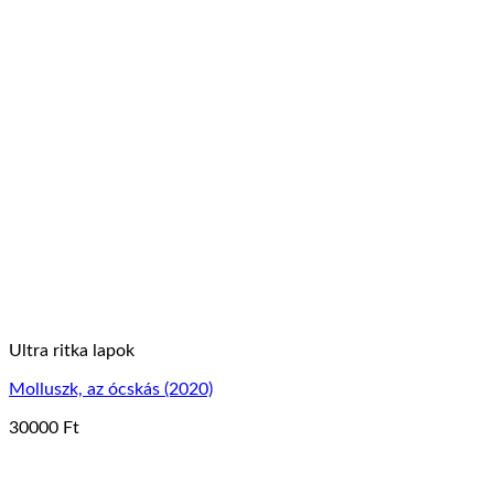
Ultra ritka lapok
Molluszk, az ócskás (2020)
30000
Ft
Ennek
a
terméknek