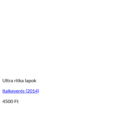
Ultra ritka lapok
Italkeverés (2014)
4500
Ft
Ennek
a
terméknek
több
variációja