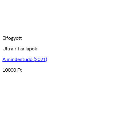
választhatók
ki
Elfogyott
Ultra ritka lapok
A mindentudó (2021)
10000
Ft
Ennek
a
terméknek
több
variációja
van.
A
változatok
a
termékoldalon
választhatók