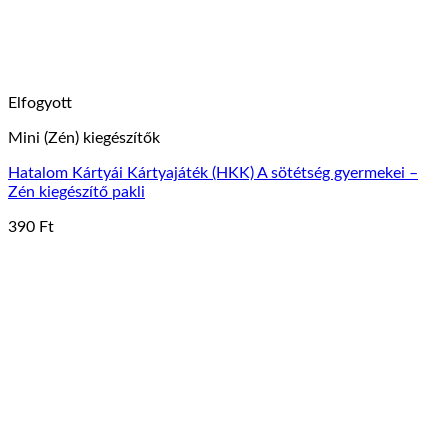
ki
Elfogyott
Mini (Zén) kiegészítők
Hatalom Kártyái Kártyajáték (HKK) A sötétség gyermekei –
Zén kiegészítő pakli
390
Ft