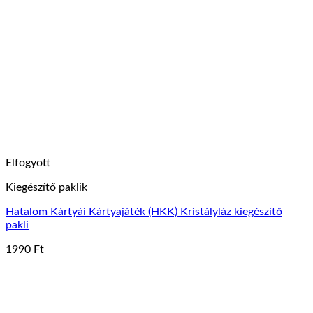
Elfogyott
Kiegészítő paklik
Hatalom Kártyái Kártyajáték (HKK) Kristályláz kiegészítő
pakli
1990
Ft