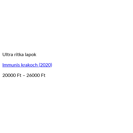
Ultra ritka lapok
Immunis krakoch (2020)
Ártartomány:
20000
Ft
–
26000
Ft
Ennek
20000 Ft
a
-
terméknek
26000 Ft
több
variációja
van.
A
változatok
a
termékoldalon