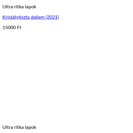
Ultra ritka lapok
Kristálytiszta dallam (2021)
15000
Ft
Ennek
a
terméknek
több
variációja
van.
A
változatok
a
termékoldalon
választhatók
ki
Ultra ritka lapok