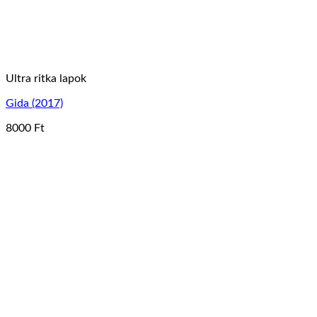
Ultra ritka lapok
Gida (2017)
8000
Ft
Ennek
a
terméknek
több
variációja
van.
A
változatok
a
termékoldalon
választhatók
ki