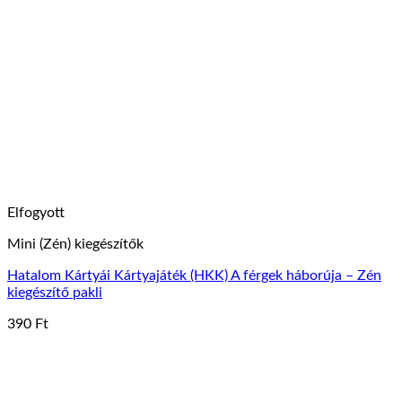
variációja
van.
A
változatok
a
termékoldalon
választhatók
ki
Elfogyott
Mini (Zén) kiegészítők
Hatalom Kártyái Kártyajáték (HKK) A férgek háborúja – Zén
kiegészítő pakli
390
Ft