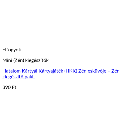
Elfogyott
Mini (Zén) kiegészítők
Hatalom Kártyái Kártyajáték (HKK) Zén esküvője – Zén
kiegészítő pakli
390
Ft