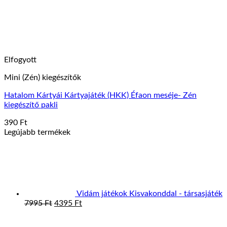
választhatók
ki
Elfogyott
Mini (Zén) kiegészítők
Hatalom Kártyái Kártyajáték (HKK) Éfaon meséje- Zén
kiegészítő pakli
390
Ft
Legújabb termékek
Vidám játékok Kisvakonddal - társasjáték
Original
Current
7995
Ft
4395
Ft
price
price
was:
is: