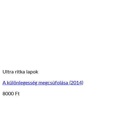
van.
A
változatok
a
termékoldalon
választhatók
ki
Ultra ritka lapok
A különlegesség megcsúfolása (2014)
8000
Ft
Ennek
a
terméknek
több
variációja
van.
A