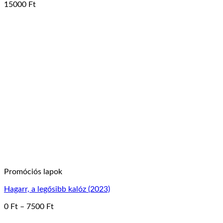
15000
Ft
Ennek
a
terméknek
több
variációja
van.
A
változatok
a
termékoldalon
választhatók
ki
Promóciós lapok
Hagarr, a legősibb kalóz (2023)
Ártartomány:
0
Ft
–
7500
Ft
Ennek
0 Ft