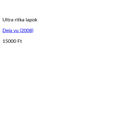
Ultra ritka lapok
Deja vu (2008)
15000
Ft
Ennek
a
terméknek
több
variációja
van.
A
változatok
a
termékoldalon
választhatók
ki