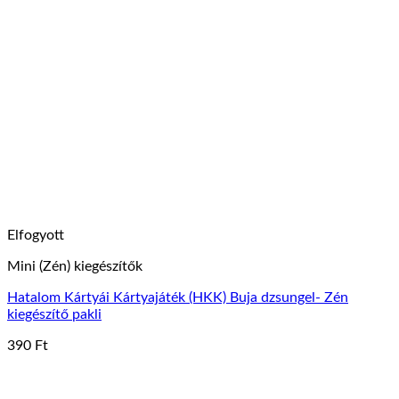
terméknek
több
variációja
van.
A
változatok
a
termékoldalon
választhatók
ki
Elfogyott
Mini (Zén) kiegészítők
Hatalom Kártyái Kártyajáték (HKK) Buja dzsungel- Zén
kiegészítő pakli
390
Ft