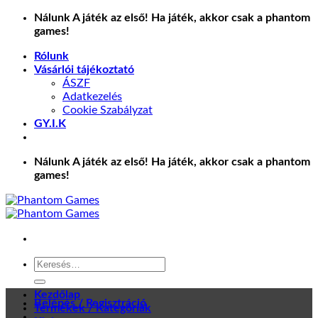
Skip
Nálunk A játék az első! Ha játék, akkor csak a phantom
to
games!
content
Rólunk
Vásárlói tájékoztató
ÁSZF
Adatkezelés
Cookie Szabályzat
GY.I.K
Nálunk A játék az első! Ha játék, akkor csak a phantom
games!
Keresés
a
következőre:
Kezdőlap
Belépés / Regisztráció
Termékek / Kategóriák