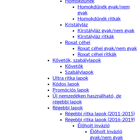
Homokdűnék
Homokdűnék gyak/nem
gyak
Homokdűnék ritkák
Kristályláz
Kirstályláz gyak/nem gyak
Kirstályláz ritkák
Roxat céhei
Roxat céhei gyak/nem gyak
Roxat céhei ritkák
Követők, szabálylapok
Követők
Szabálylapok
Ultra ritka lapok
Kódos lapok
Promóciós lapok
Új nemzedéken használható, de
régebbi lapok
Régebbi lapok
Régebbi ritka lapok (2011-2015)
Régebbi ritka lapok (2016-2019)
Élőholt invázió
Élőholt invázió
gyak/nem gyak