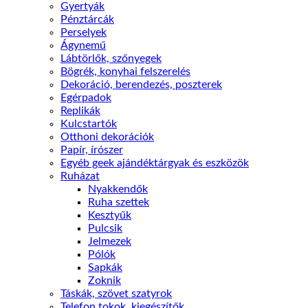
Gyertyák
Pénztárcák
Perselyek
Ágynemű
Lábtörlők, szőnyegek
Bögrék, konyhai felszerelés
Dekoráció, berendezés, poszterek
Egérpadok
Replikák
Kulcstartók
Otthoni dekorációk
Papír, írószer
Egyéb geek ajándéktárgyak és eszközök
Ruházat
Nyakkendők
Ruha szettek
Kesztyűk
Pulcsik
Jelmezek
Pólók
Sapkák
Zoknik
Táskák, szövet szatyrok
Telefon tokok, kiegészítők