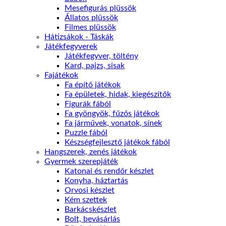
Mesefigurás plüssök
Állatos plüssök
Filmes plüssök
Hátizsákok - Táskák
Játékfegyverek
Játékfegyver, töltény
Kard, pajzs, sisak
Fajátékok
Fa építő játékok
Fa épületek, hidak, kiegészítők
Figurák fából
Fa gyöngyök, fűzős játékok
Fa járművek, vonatok, sínek
Puzzle fából
Készségfejlesztő játékok fából
Hangszerek, zenés játékok
Gyermek szerepjáték
Katonai és rendőr készlet
Konyha, háztartás
Orvosi készlet
Kém szettek
Barkácskészlet
Bolt, bevásárlás