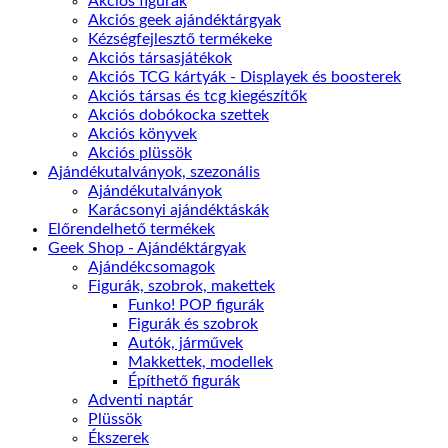
Akciós figurák
Akciós geek ajándéktárgyak
Kézségfejlesztő termékeke
Akciós társasjátékok
Akciós TCG kártyák - Displayek és boosterek
Akciós társas és tcg kiegészítők
Akciós dobókocka szettek
Akciós könyvek
Akciós plüssök
Ajándékutalványok, szezonális
Ajándékutalványok
Karácsonyi ajándéktáskák
Előrendelhető termékek
Geek Shop - Ajándéktárgyak
Ajándékcsomagok
Figurák, szobrok, makettek
Funko! POP figurák
Figurák és szobrok
Autók, járművek
Makkettek, modellek
Építhető figurák
Adventi naptár
Plüssök
Ékszerek