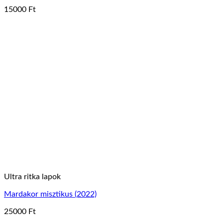
15000
Ft
Ennek
a
terméknek
több
variációja
van.
A
változatok
a
termékoldalon
választhatók
ki
Ultra ritka lapok
Mardakor misztikus (2022)
25000
Ft
Ennek