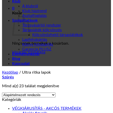
Klub
A klubról
0
Klub házirend
Kosár
Asztalfoglalás
Szolgáltatások
Törzsvásárlói rendszer
Társasjáték kölcsönzés
Kölcsönözhető társasjátékok
Lapfelvásárlás
Nincsenek termékek a kosárban.
Könyv felvásárlás
Garancia PLUSZ
Vásárlás folytatása
Eseménynaptár
Blog
Kapcsolat
Kezdőlap
/
Ultra ritka lapok
Szűrés
Mind a(z) 23 találat megjelenítve
Kategóriák
VÉGKIÁRUSÍTÁS - AKCÓS TERMÉKEK