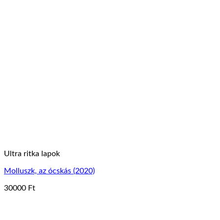
a
terméknek
több
variációja
van.
A
változatok
a
termékoldalon
választhatók
ki
Ultra ritka lapok
Molluszk, az ócskás (2020)
30000
Ft
Ennek
a
terméknek