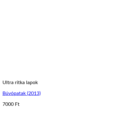
több
variációja
van.
A
változatok
a
termékoldalon
választhatók
ki
Ultra ritka lapok
Búvópatak (2013)
7000
Ft
Ennek
a
terméknek
több
variációja