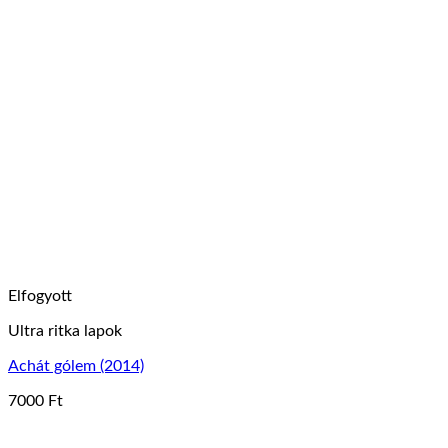
a
terméknek
több
variációja
van.
A
változatok
a
termékoldalon
választhatók
ki
Elfogyott
Ultra ritka lapok
Achát gólem (2014)
7000
Ft
Ennek
a