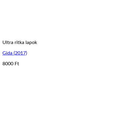
választhatók
ki
Ultra ritka lapok
Gida (2017)
8000
Ft
Ennek
a
terméknek
több
variációja
van.
A
változatok
a
termékoldalon
választhatók
ki