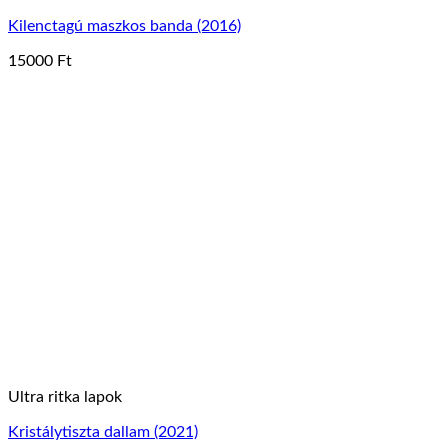
Kilenctagú maszkos banda (2016)
15000
Ft
Ennek
a
terméknek
több
variációja
van.
A
változatok
a
termékoldalon
választhatók
ki
Ultra ritka lapok
Kristálytiszta dallam (2021)