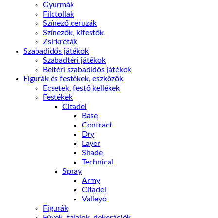
Gyurmák
Filctollak
Színező ceruzák
Színezők, kifestők
Zsírkréták
Szabadidős játékok
Szabadtéri játékok
Beltéri szabadidős játékok
Figurák és festékek, eszközök
Ecsetek, festő kellékek
Festékek
Citadel
Base
Contract
Dry
Layer
Shade
Technical
Spray
Army
Citadel
Valleyo
Figurák
Füvek, talajok, dekorációk