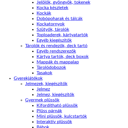
Jelölők, gyöngyök, tokenek
Kocka készletek
Kockák
Dobópoharak és tálcák
Kockatornyok
Szütyők, tárolók
Toploaderek, kártyatartók
Egyéb kiegészítők
Tárolók és rendezők, deck tartó
Egyéb rendszerezők
Kártya tartók, deck boxok
Mappák és mappalap
Tárolódobozok
Tasakok
Gyerekjátékok
Jelmezek, kiegészítők
Jelmez
Jelmez, kiegészítők
Gyermek plüssök
Kifordítható plüssök
Plüss párnák
Mini plüssök, kulcstartók
Interaktív plüssök
Bábok