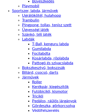
Bűvészkedés
Playmobil
Sportszer, labda, járművek
Ugrálókötél, hulahopp
Trambulin
Pingpong, tollas, tenisz szett
Ügyességi játék
Szánkó, téli játék
Labdák
T-Ball, kenguru labda
Gumilabda
Focilabdta
Kosárlabda, röplabda
Pattogó és szivacslabda
Bokszkesztyű, bokszzsák
Biliárd, csocsó, darts
Járművek
Roller
Kerékpár, kiegészítők
Futóbicikli, kismotor
Tricikli
Pedálos, ráülős járgányok
Gördeszka, görkorcsolya
Védőfelszerelés