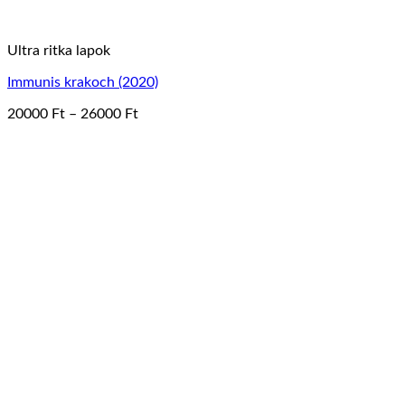
Ultra ritka lapok
Immunis krakoch (2020)
Ártartomány:
20000
Ft
–
26000
Ft
Ennek
20000 Ft
a
-
terméknek
26000 Ft
több
variációja
van.
A
változatok
a
termékoldalon
választhatók
ki