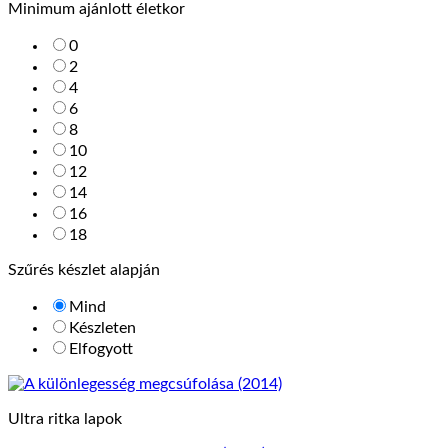
Minimum ajánlott életkor
0
2
4
6
8
10
12
14
16
18
Szűrés készlet alapján
Mind
Készleten
Elfogyott
Ultra ritka lapok