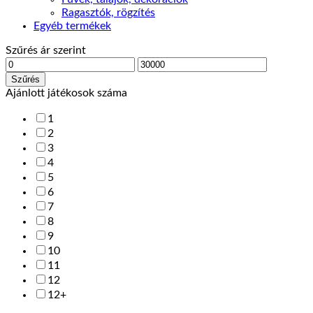
Ragasztók, rögzítés
Egyéb termékek
Szűrés ár szerint
Min
Max
ár
ár
Szűrés
Ajánlott játékosok száma
1
2
3
4
5
6
7
8
9
10
11
12
12+