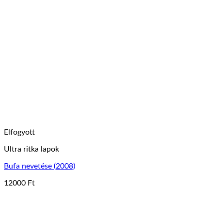
terméknek
több
variációja
van.
A
változatok
a
termékoldalon
választhatók
ki
Elfogyott
Ultra ritka lapok
Bufa nevetése (2008)
12000
Ft
Ennek
a
terméknek