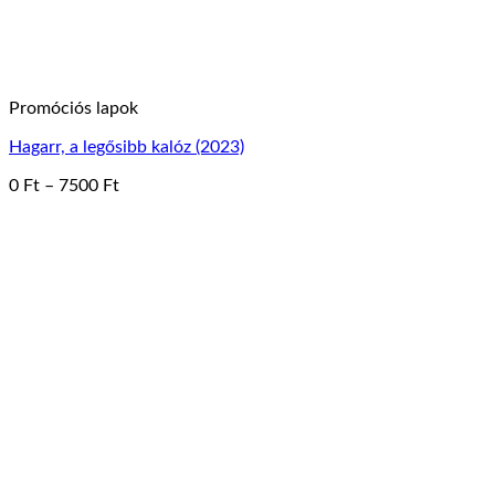
Promóciós lapok
Hagarr, a legősibb kalóz (2023)
Ártartomány:
0
Ft
–
7500
Ft
Ennek
0 Ft
a
-
terméknek
7500 Ft
több
variációja
van.
A
változatok
a
termékoldalon
választhatók
ki