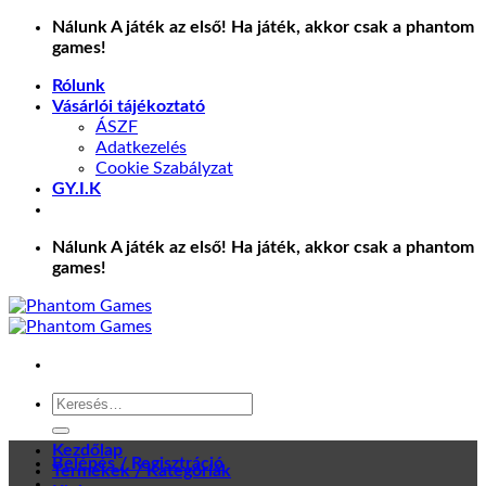
Skip
Nálunk A játék az első! Ha játék, akkor csak a phantom
to
games!
content
Rólunk
Vásárlói tájékoztató
ÁSZF
Adatkezelés
Cookie Szabályzat
GY.I.K
Nálunk A játék az első! Ha játék, akkor csak a phantom
games!
Keresés
a
következőre:
Kezdőlap
Belépés / Regisztráció
Termékek / Kategóriák