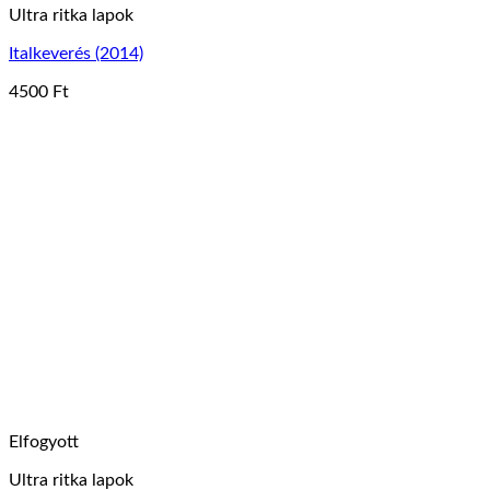
Ultra ritka lapok
Italkeverés (2014)
4500
Ft
Ennek
a
terméknek
több
variációja
van.
A
változatok
a
termékoldalon
választhatók
ki
Elfogyott
Ultra ritka lapok