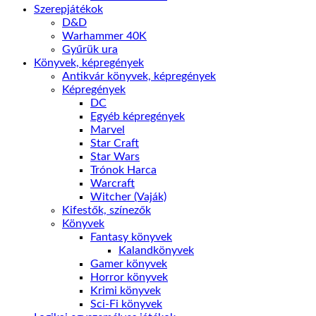
Szerepjátékok
D&D
Warhammer 40K
Gyűrük ura
Könyvek, képregények
Antikvár könyvek, képregények
Képregények
DC
Egyéb képregények
Marvel
Star Craft
Star Wars
Trónok Harca
Warcraft
Witcher (Vaják)
Kifestők, színezők
Könyvek
Fantasy könyvek
Kalandkönyvek
Gamer könyvek
Horror könyvek
Krimi könyvek
Sci-Fi könyvek