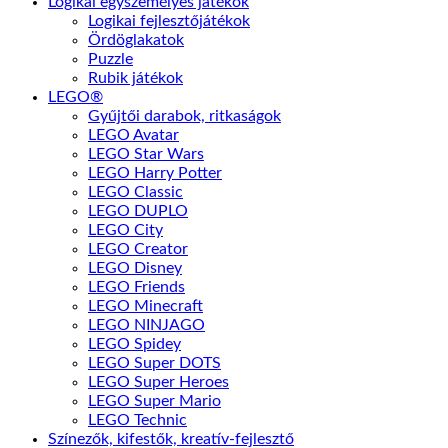
Logikai egyszemélyes játékok
Logikai fejlesztőjátékok
Ördöglakatok
Puzzle
Rubik játékok
LEGO®
Gyűjtői darabok, ritkaságok
LEGO Avatar
LEGO Star Wars
LEGO Harry Potter
LEGO Classic
LEGO DUPLO
LEGO City
LEGO Creator
LEGO Disney
LEGO Friends
LEGO Minecraft
LEGO NINJAGO
LEGO Spidey
LEGO Super DOTS
LEGO Super Heroes
LEGO Super Mario
LEGO Technic
Színezők, kifestők, kreatív-fejlesztő