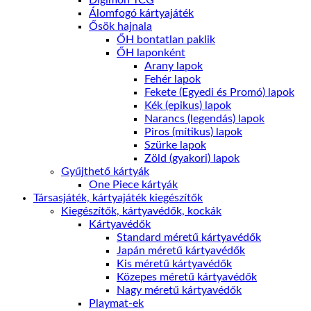
Digimon TCG
Álomfogó kártyajáték
Ősök hajnala
ŐH bontatlan paklik
ŐH laponként
Arany lapok
Fehér lapok
Fekete (Egyedi és Promó) lapok
Kék (epikus) lapok
Narancs (legendás) lapok
Piros (mítikus) lapok
Szürke lapok
Zöld (gyakori) lapok
Gyűjthető kártyák
One Piece kártyák
Társasjáték, kártyajáték kiegészítők
Kiegészítők, kártyavédők, kockák
Kártyavédők
Standard méretű kártyavédők
Japán méretű kártyavédők
Kis méretű kártyavédők
Közepes méretű kártyavédők
Nagy méretű kártyavédők
Playmat-ek