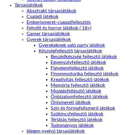
Társasjátékok
Absztrakt társasjátékok
Családi játékok
Emberismeret-csapatfejlesztés
Felnőtt és horror játékok ( 18+)
Gamer társasjátékok
Gyerek társasjátékok
Gyerekeknek való party játékok
Készségfejlesztő társasjátékok
Beszédkészség fejlesztő játékok
Egyensúlyfejlesztő játékok
Figyelemfejlesztő játékok
Finommotorika fejlesztő játékok
Kreativitás fejlesztő játékok
Memória fejlesztő játékok
Mozgásfejlesztő játékok
Önbizalomfejlesztő játékok
Önismereti játékok
Szín és formafelismerő játékok
Szókincsfejlesztő játékok
Térlátás fejlesztő játékok
Tudományos játékok
Idegen nyelvű társasjátékok