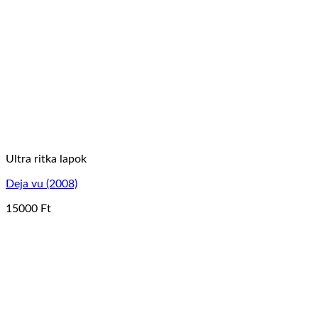
van.
A
változatok
a
termékoldalon
választhatók
ki
Ultra ritka lapok
Deja vu (2008)
15000
Ft
Ennek
a
terméknek
több
variációja
van.
A
változatok