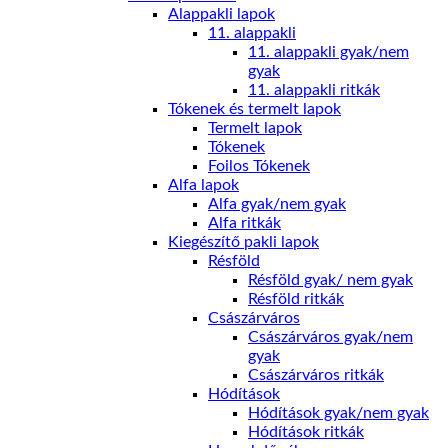
Alappakli lapok
11. alappakli
11. alappakli gyak/nem
gyak
11. alappakli ritkák
Tókenek és termelt lapok
Termelt lapok
Tókenek
Foilos Tókenek
Alfa lapok
Alfa gyak/nem gyak
Alfa ritkák
Kiegészítő pakli lapok
Résföld
Résföld gyak/ nem gyak
Résföld ritkák
Császárváros
Császárváros gyak/nem
gyak
Császárváros ritkák
Hódítások
Hódítások gyak/nem gyak
Hódítások ritkák