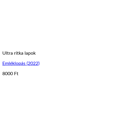
a
termékoldalon
választhatók
ki
Ultra ritka lapok
Emléklopás (2022)
8000
Ft
Ennek
a
terméknek
több
variációja
van.
A
változatok
a
termékoldalon