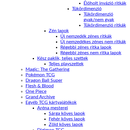
Élőholt invázió ritkák
Tükördimenzió
Tükördimenzió
gyak/nem gyak
Tükördimenzió ritkák
Zén lapok
Új nemzedék zénes ritkák
Új nemzedékes zénes nem ritkák
Régebbi zénes ritka lapok
Régebbi zénes nem ritka lapok
Kész paklik, teljes szettek
Teljes playszettek
Magic: The Gathering
Pokémon TCG
Dragon Ball Super
Flesh & Blood
One Piece
Grand Archive
Egyéb TCG kártyajátékok
Aréna mesterei
Sárga köves lapok
Fehér köves lapok
Zöld köves lapok