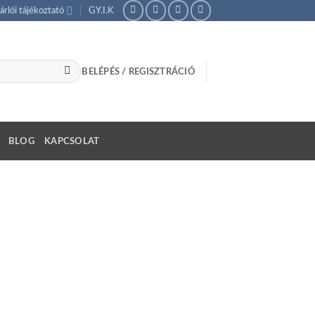
árlói tájékoztató
GY.I.K
BELÉPÉS / REGISZTRÁCIÓ
BLOG
KAPCSOLAT