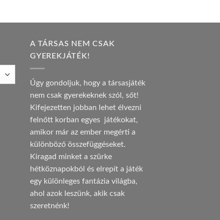
A TÁRSAS NEM CSAK
GYEREKJÁTÉK!
Úgy gondoljuk, hogy a társasjáték
nem csak gyerekeknek szól, sőt!
Kifejezetten jobban lehet élvezni
felnőtt korban egyes játékokat,
amikor már az ember megérti a
különböző összefüggéseket.
Kiragad minket a szürke
hétköznapokból és elrepít a játék
egy különleges fantázia világba,
ahol azok leszünk, akik csak
szeretnénk!