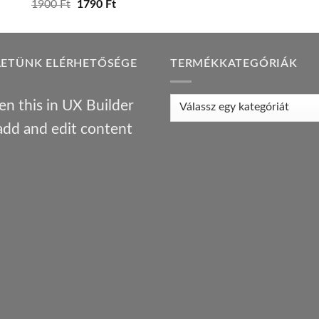
Original
Current
1900
Ft
1790
Ft
price
price
was:
is:
1900 Ft.
1790 Ft.
LETÜNK ELÉRHETŐSÉGE
TERMÉKKATEGÓRIÁK
n this in UX Builder
add and edit content