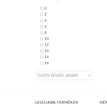
0
2
4
6
8
10
12
14
16
18
Szűrés készlet alapján
LEGÚJABB TERMÉKEK
NÉ