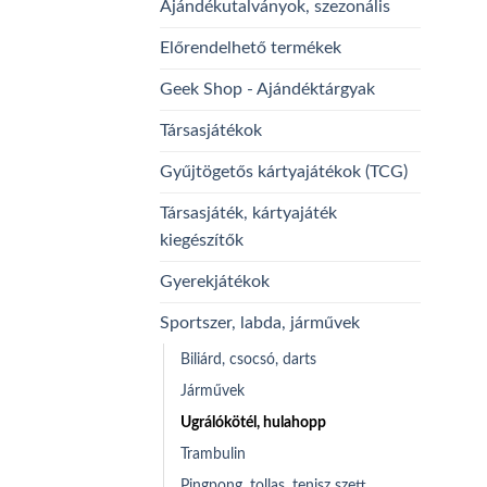
Ajándékutalványok, szezonális
Előrendelhető termékek
Geek Shop - Ajándéktárgyak
Társasjátékok
Gyűjtögetős kártyajátékok (TCG)
Társasjáték, kártyajáték
kiegészítők
Gyerekjátékok
Sportszer, labda, járművek
Biliárd, csocsó, darts
Járművek
Ugrálókötél, hulahopp
Trambulin
Pingpong, tollas, tenisz szett