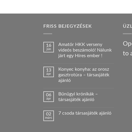
FRISS BEJEGYZÉSEK
ÜZ
Ope
Amatőr HKK verseny
16
jún
videós beszámoló! Nálunk
to 
járt egy Híres ember !
Nincs
hozzászólás
Konyec konyha: az orosz
13
a(z)
Amatőr
ápr
gasztrotúra – társasjáték
HKK
ajánló
verseny
videós
Nincs
beszámoló!
hozzászólás
Nálunk
Bűnügyi krónikák –
06
a(z)
járt
Konyec
ápr
társasjáték ajánló
egy
konyha:
Híres
az
Nincs
ember
orosz
hozzászólás
!
7 csoda társasjáték ajánló
02
gasztrotúra
a(z)
bejegyzéshez
–
Bűnügyi
márc
Nincs
társasjáték
krónikák
hozzászólás
ajánló
–
a(z)
bejegyzéshez
társasjáték
7