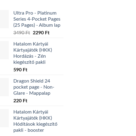
Ultra Pro - Platinum
Series 4-Pocket Pages
(25 Pages) - Album lap
Original
Current
3490
Ft
2290
Ft
price
price
Hatalom Kártyái
was:
is:
Kártyajáték (HKK)
3490 Ft.
2290 Ft.
Hordázás - Zén
kiegészítő pakli
590
Ft
Dragon Shield 24
pocket page - Non-
Glare - Mappalap
220
Ft
Hatalom Kártyái
Kártyajáték (HKK)
Hódítások kiegészítő
pakli - booster