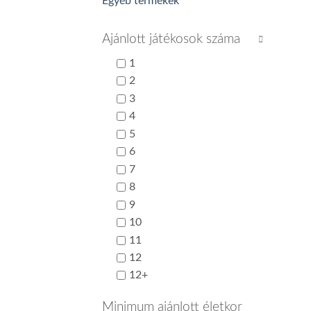
Egyéb termékek
Ajánlott játékosok száma
1
2
3
4
5
6
7
8
9
10
11
12
12+
Minimum ajánlott életkor