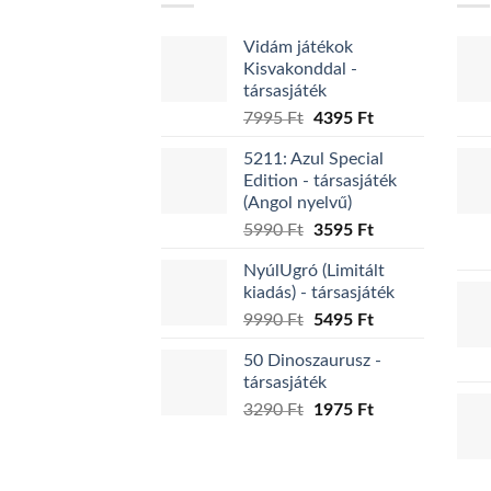
Vidám játékok
Kisvakonddal -
társasjáték
Original
Current
7995
Ft
4395
Ft
price
price
5211: Azul Special
was:
is:
Edition - társasjáték
7995 Ft.
4395 Ft.
(Angol nyelvű)
Original
Current
5990
Ft
3595
Ft
price
price
NyúlUgró (Limitált
was:
is:
kiadás) - társasjáték
5990 Ft.
3595 Ft.
Original
Current
9990
Ft
5495
Ft
price
price
50 Dinoszaurusz -
was:
is:
társasjáték
9990 Ft.
5495 Ft.
Original
Current
3290
Ft
1975
Ft
price
price
was:
is:
3290 Ft.
1975 Ft.