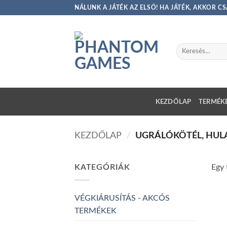
Skip
NÁLUNK A JÁTÉK AZ ELSŐ! HA JÁTÉK, AKKOR 
to
content
Keresés
a
következőre:
KEZDŐLAP
TERMÉKE
KEZDŐLAP
/
UGRÁLÓKÖTÉL, HU
KATEGÓRIÁK
Egy 
VÉGKIÁRUSÍTÁS - AKCÓS
TERMÉKEK