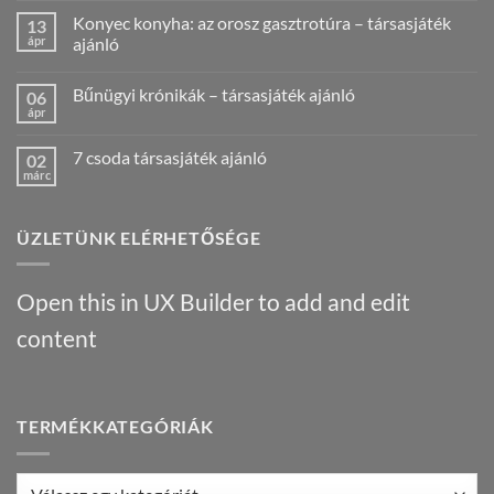
hozzászólás
Konyec konyha: az orosz gasztrotúra – társasjáték
13
a(z)
Amatőr
ápr
ajánló
HKK
verseny
Nincs
videós
hozzászólás
Bűnügyi krónikák – társasjáték ajánló
06
beszámoló!
a(z)
Nálunk
Konyec
ápr
Nincs
járt
konyha:
hozzászólás
egy
az
a(z)
Híres
orosz
7 csoda társasjáték ajánló
02
Bűnügyi
ember
gasztrotúra
krónikák
márc
!
–
Nincs
–
bejegyzéshez
társasjáték
hozzászólás
társasjáték
a(z)
ajánló
ajánló
7
bejegyzéshez
bejegyzéshez
ÜZLETÜNK ELÉRHETŐSÉGE
csoda
társasjáték
ajánló
bejegyzéshez
Open this in UX Builder to add and edit
content
TERMÉKKATEGÓRIÁK