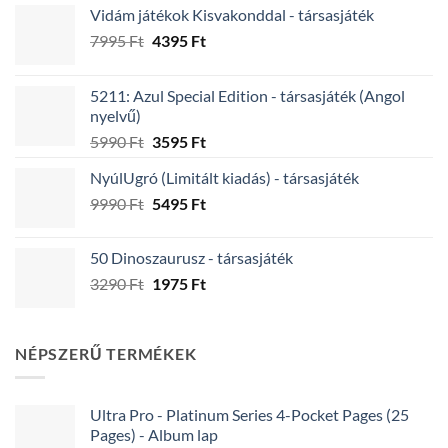
Vidám játékok Kisvakonddal - társasjáték
Original
Current
7995
Ft
4395
Ft
price
price
was:
is:
5211: Azul Special Edition - társasjáték (Angol
7995 Ft.
4395 Ft.
nyelvű)
Original
Current
5990
Ft
3595
Ft
price
price
NyúlUgró (Limitált kiadás) - társasjáték
was:
is:
Original
Current
9990
Ft
5990 Ft.
5495
Ft
3595 Ft.
price
price
was:
is:
50 Dinoszaurusz - társasjáték
9990 Ft.
5495 Ft.
Original
Current
3290
Ft
1975
Ft
price
price
was:
is:
3290 Ft.
1975 Ft.
NÉPSZERŰ TERMÉKEK
Ultra Pro - Platinum Series 4-Pocket Pages (25
Pages) - Album lap