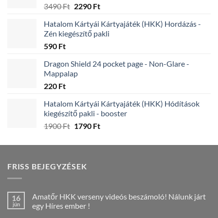
Original
Current
3490
Ft
2290
Ft
price
price
Hatalom Kártyái Kártyajáték (HKK) Hordázás -
was:
is:
Zén kiegészítő pakli
3490 Ft.
2290 Ft.
590
Ft
Dragon Shield 24 pocket page - Non-Glare -
Mappalap
220
Ft
Hatalom Kártyái Kártyajáték (HKK) Hódítások
kiegészítő pakli - booster
Original
Current
1900
Ft
1790
Ft
price
price
was:
is:
1900 Ft.
1790 Ft.
FRISS BEJEGYZÉSEK
Amatőr HKK verseny videós beszámoló! Nálunk járt
16
jún
egy Híres ember !
Nincs