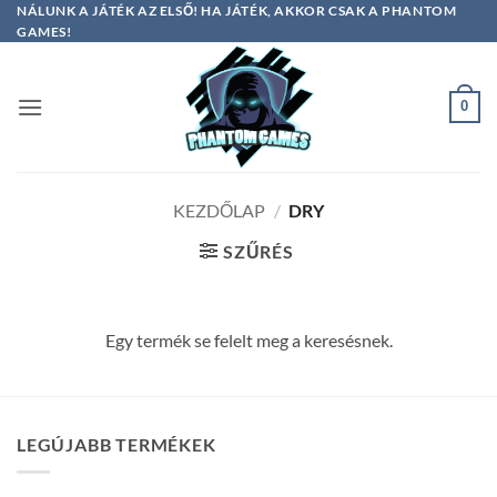
Skip
NÁLUNK A JÁTÉK AZ ELSŐ! HA JÁTÉK, AKKOR CSAK A PHANTOM
GAMES!
to
content
0
KEZDŐLAP
/
DRY
SZŰRÉS
Egy termék se felelt meg a keresésnek.
LEGÚJABB TERMÉKEK