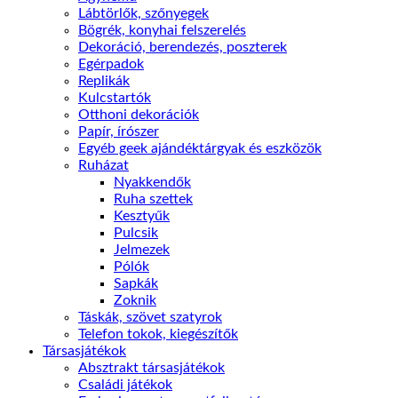
Lábtörlők, szőnyegek
Bögrék, konyhai felszerelés
Dekoráció, berendezés, poszterek
Egérpadok
Replikák
Kulcstartók
Otthoni dekorációk
Papír, írószer
Egyéb geek ajándéktárgyak és eszközök
Ruházat
Nyakkendők
Ruha szettek
Kesztyűk
Pulcsik
Jelmezek
Pólók
Sapkák
Zoknik
Táskák, szövet szatyrok
Telefon tokok, kiegészítők
Társasjátékok
Absztrakt társasjátékok
Családi játékok