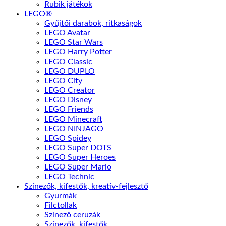
Rubik játékok
LEGO®
Gyűjtői darabok, ritkaságok
LEGO Avatar
LEGO Star Wars
LEGO Harry Potter
LEGO Classic
LEGO DUPLO
LEGO City
LEGO Creator
LEGO Disney
LEGO Friends
LEGO Minecraft
LEGO NINJAGO
LEGO Spidey
LEGO Super DOTS
LEGO Super Heroes
LEGO Super Mario
LEGO Technic
Színezők, kifestők, kreatív-fejlesztő
Gyurmák
Filctollak
Színező ceruzák
Színezők, kifestők