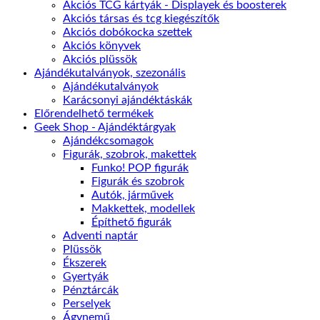
Akciós TCG kártyák - Displayek és boosterek
Akciós társas és tcg kiegészítők
Akciós dobókocka szettek
Akciós könyvek
Akciós plüssök
Ajándékutalványok, szezonális
Ajándékutalványok
Karácsonyi ajándéktáskák
Előrendelhető termékek
Geek Shop - Ajándéktárgyak
Ajándékcsomagok
Figurák, szobrok, makettek
Funko! POP figurák
Figurák és szobrok
Autók, járművek
Makkettek, modellek
Építhető figurák
Adventi naptár
Plüssök
Ékszerek
Gyertyák
Pénztárcák
Perselyek
Ágynemű