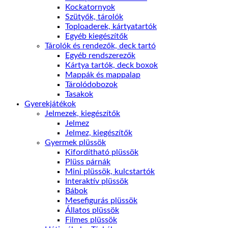
Kockatornyok
Szütyők, tárolók
Toploaderek, kártyatartók
Egyéb kiegészítők
Tárolók és rendezők, deck tartó
Egyéb rendszerezők
Kártya tartók, deck boxok
Mappák és mappalap
Tárolódobozok
Tasakok
Gyerekjátékok
Jelmezek, kiegészítők
Jelmez
Jelmez, kiegészítők
Gyermek plüssök
Kifordítható plüssök
Plüss párnák
Mini plüssök, kulcstartók
Interaktív plüssök
Bábok
Mesefigurás plüssök
Állatos plüssök
Filmes plüssök