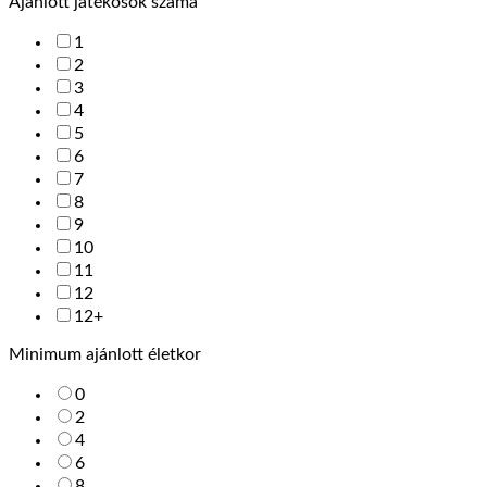
Ajánlott játékosok száma
1
2
3
4
5
6
7
8
9
10
11
12
12+
Minimum ajánlott életkor
0
2
4
6
8