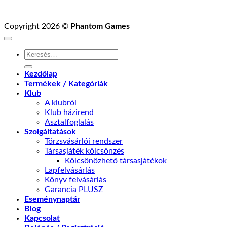
Copyright 2026 ©
Phantom Games
Keresés
a
következőre:
Kezdőlap
Termékek / Kategóriák
Klub
A klubról
Klub házirend
Asztalfoglalás
Szolgáltatások
Törzsvásárlói rendszer
Társasjáték kölcsönzés
Kölcsönözhető társasjátékok
Lapfelvásárlás
Könyv felvásárlás
Garancia PLUSZ
Eseménynaptár
Blog
Kapcsolat