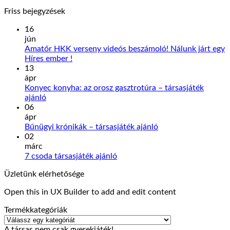
price
pric
Friss bejegyzések
was:
is:
1900 Ft.
1790
16
jún
Amatőr HKK verseny videós beszámoló! Nálunk járt egy
Nincs
Híres ember !
hozzászólás
13
a(z)
ápr
Amatőr
Konyec konyha: az orosz gasztrotúra – társasjáték
HKK
Nincs
ajánló
verseny
hozzászólás
06
a(z)
videós
ápr
Konyec
beszámoló!
Nincs
Bűnügyi krónikák – társasjáték ajánló
konyha:
Nálunk
hozzászólás
02
az
járt
a(z)
márc
orosz
egy
Bűnügyi
Nincs
7 csoda társasjáték ajánló
gasztrotúra
Híres
krónikák
hozzászólás
Üzletünk elérhetősége
–
ember
a(z)
–
társasjáték
!
7
társasjáték
Open this in UX Builder to add and edit content
ajánló
bejegyzéshez
csoda
ajánló
bejegyzéshez
társasjáték
bejegyzéshez
Termékkategóriák
ajánló
bejegyzéshez
A társas nem csak gyerekjáték!