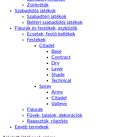
Zsírkréták
Szabadidős játékok
Szabadtéri játékok
Beltéri szabadidős játékok
Figurák és festékek, eszközök
Ecsetek, festő kellékek
Festékek
Citadel
Base
Contract
Dry
Layer
Shade
Technical
Spray
Army
Citadel
Valleyo
Figurák
Füvek, talajok, dekorációk
Ragasztók, rögzítés
Egyéb termékek