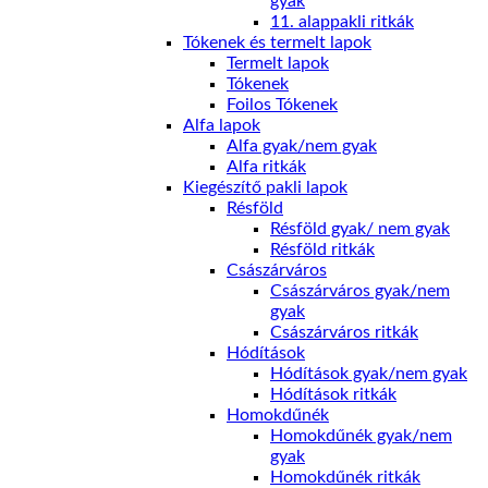
gyak
11. alappakli ritkák
Tókenek és termelt lapok
Termelt lapok
Tókenek
Foilos Tókenek
Alfa lapok
Alfa gyak/nem gyak
Alfa ritkák
Kiegészítő pakli lapok
Résföld
Résföld gyak/ nem gyak
Résföld ritkák
Császárváros
Császárváros gyak/nem
gyak
Császárváros ritkák
Hódítások
Hódítások gyak/nem gyak
Hódítások ritkák
Homokdűnék
Homokdűnék gyak/nem
gyak
Homokdűnék ritkák