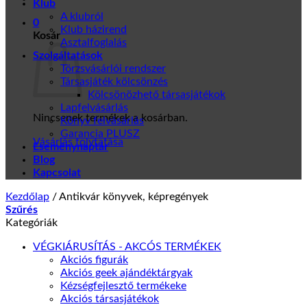
Klub
A klubról
0
Klub házirend
Kosár
Asztalfoglalás
Szolgáltatások
Törzsvásárlói rendszer
Társasjáték kölcsönzés
Kölcsönözhető társasjátékok
Lapfelvásárlás
Nincsenek termékek a kosárban.
Könyv felvásárlás
Garancia PLUSZ
Vásárlás folytatása
Eseménynaptár
Blog
Kapcsolat
Kezdőlap
/
Antikvár könyvek, képregények
Szűrés
Kategóriák
VÉGKIÁRUSÍTÁS - AKCÓS TERMÉKEK
Akciós figurák
Akciós geek ajándéktárgyak
Kézségfejlesztő termékeke
Akciós társasjátékok