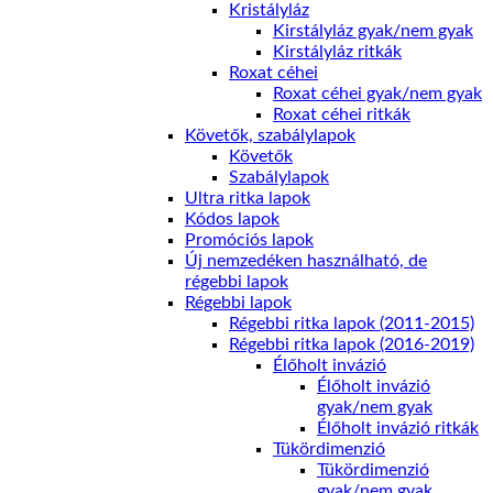
Kristályláz
Kirstályláz gyak/nem gyak
Kirstályláz ritkák
Roxat céhei
Roxat céhei gyak/nem gyak
Roxat céhei ritkák
Követők, szabálylapok
Követők
Szabálylapok
Ultra ritka lapok
Kódos lapok
Promóciós lapok
Új nemzedéken használható, de
régebbi lapok
Régebbi lapok
Régebbi ritka lapok (2011-2015)
Régebbi ritka lapok (2016-2019)
Élőholt invázió
Élőholt invázió
gyak/nem gyak
Élőholt invázió ritkák
Tükördimenzió
Tükördimenzió
gyak/nem gyak