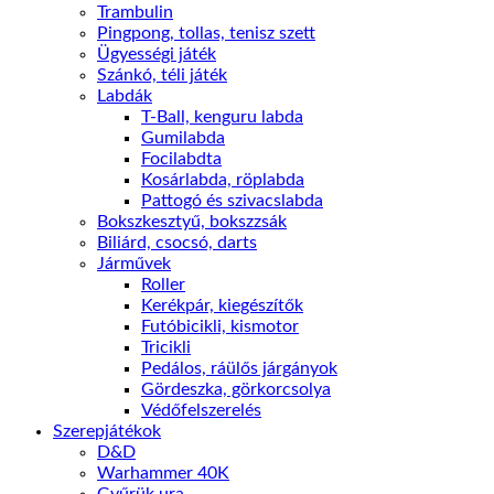
Trambulin
Pingpong, tollas, tenisz szett
Ügyességi játék
Szánkó, téli játék
Labdák
T-Ball, kenguru labda
Gumilabda
Focilabdta
Kosárlabda, röplabda
Pattogó és szivacslabda
Bokszkesztyű, bokszzsák
Biliárd, csocsó, darts
Járművek
Roller
Kerékpár, kiegészítők
Futóbicikli, kismotor
Tricikli
Pedálos, ráülős járgányok
Gördeszka, görkorcsolya
Védőfelszerelés
Szerepjátékok
D&D
Warhammer 40K