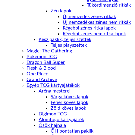
Tükördimenzió ritkák
Zén lapok
Új nemzedék zénes ritkák
Új nemzedékes zénes nem ritkák
Régebbi zénes ritka lapok
Régebbi zénes nem ritka lapok
Kész paklik, teljes szettek
Teljes playszettek
Magic: The Gathering
Pokémon TCG
Dragon Ball Super
Flesh & Blood
One Piece
Grand Archive
Egyéb TCG kártyajátékok
Aréna mesterei
Sárga köves lapok
Fehér köves lapok
Zöld köves lapok
Digimon TCG
Álomfogó kártyajáték
Ősök hajnala
ŐH bontatlan paklik