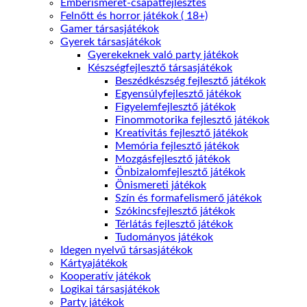
Emberismeret-csapatfejlesztés
Felnőtt és horror játékok ( 18+)
Gamer társasjátékok
Gyerek társasjátékok
Gyerekeknek való party játékok
Készségfejlesztő társasjátékok
Beszédkészség fejlesztő játékok
Egyensúlyfejlesztő játékok
Figyelemfejlesztő játékok
Finommotorika fejlesztő játékok
Kreativitás fejlesztő játékok
Memória fejlesztő játékok
Mozgásfejlesztő játékok
Önbizalomfejlesztő játékok
Önismereti játékok
Szín és formafelismerő játékok
Szókincsfejlesztő játékok
Térlátás fejlesztő játékok
Tudományos játékok
Idegen nyelvű társasjátékok
Kártyajátékok
Kooperatív játékok
Logikai társasjátékok
Party játékok