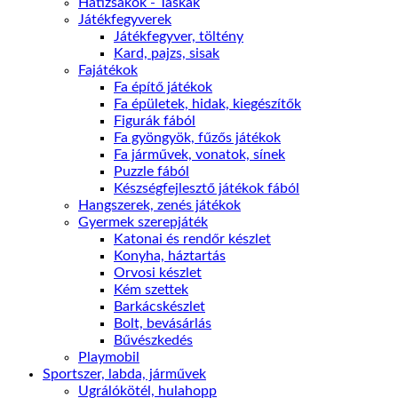
Hátizsákok - Táskák
Játékfegyverek
Játékfegyver, töltény
Kard, pajzs, sisak
Fajátékok
Fa építő játékok
Fa épületek, hidak, kiegészítők
Figurák fából
Fa gyöngyök, fűzős játékok
Fa járművek, vonatok, sínek
Puzzle fából
Készségfejlesztő játékok fából
Hangszerek, zenés játékok
Gyermek szerepjáték
Katonai és rendőr készlet
Konyha, háztartás
Orvosi készlet
Kém szettek
Barkácskészlet
Bolt, bevásárlás
Bűvészkedés
Playmobil
Sportszer, labda, járművek
Ugrálókötél, hulahopp