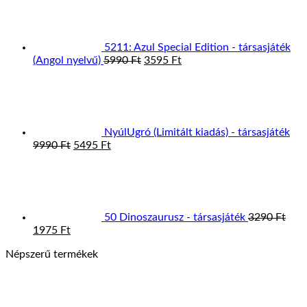
was:
is:
7995 Ft.
4395 Ft.
5211: Azul Special Edition - társasjáték
Original
Current
(Angol nyelvű)
5990
Ft
3595
Ft
price
price
was:
is:
5990 Ft.
3595 Ft.
NyúlUgró (Limitált kiadás) - társasjáték
Original
Current
9990
Ft
5495
Ft
price
price
was:
is:
9990 Ft.
5495 Ft.
50 Dinoszaurusz - társasjáték
3290
Ft
Original
Current
1975
Ft
price
price
Népszerű termékek
was:
is:
3290 Ft.
1975 Ft.