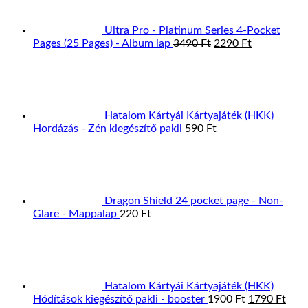
Ultra Pro - Platinum Series 4-Pocket
Original
Current
Pages (25 Pages) - Album lap
3490
Ft
2290
Ft
price
price
was:
is:
3490 Ft.
2290 Ft.
Hatalom Kártyái Kártyajáték (HKK)
Hordázás - Zén kiegészítő pakli
590
Ft
Dragon Shield 24 pocket page - Non-
Glare - Mappalap
220
Ft
Hatalom Kártyái Kártyajáték (HKK)
Original
Curr
Hódítások kiegészítő pakli - booster
1900
Ft
1790
Ft