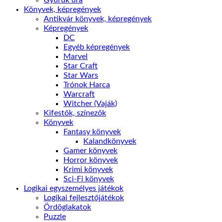
Gyűrük ura
Könyvek, képregények
Antikvár könyvek, képregények
Képregények
DC
Egyéb képregények
Marvel
Star Craft
Star Wars
Trónok Harca
Warcraft
Witcher (Vaják)
Kifestők, színezők
Könyvek
Fantasy könyvek
Kalandkönyvek
Gamer könyvek
Horror könyvek
Krimi könyvek
Sci-Fi könyvek
Logikai egyszemélyes játékok
Logikai fejlesztőjátékok
Ördöglakatok
Puzzle