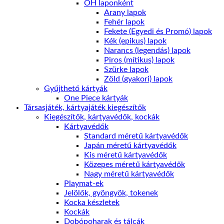
ŐH laponként
Arany lapok
Fehér lapok
Fekete (Egyedi és Promó) lapok
Kék (epikus) lapok
Narancs (legendás) lapok
Piros (mítikus) lapok
Szürke lapok
Zöld (gyakori) lapok
Gyűjthető kártyák
One Piece kártyák
Társasjáték, kártyajáték kiegészítők
Kiegészítők, kártyavédők, kockák
Kártyavédők
Standard méretű kártyavédők
Japán méretű kártyavédők
Kis méretű kártyavédők
Közepes méretű kártyavédők
Nagy méretű kártyavédők
Playmat-ek
Jelölők, gyöngyök, tokenek
Kocka készletek
Kockák
Dobópoharak és tálcák