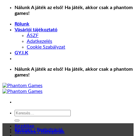
Skip
Nálunk A játék az első! Ha játék, akkor csak a phantom
to
games!
content
Rólunk
Vásárlói tájékoztató
ÁSZF
Adatkezelés
Cookie Szabályzat
GY.I.K
Nálunk A játék az első! Ha játék, akkor csak a phantom
games!
Keresés
a
következőre:
Kezdőlap
Belépés / Regisztráció
Termékek / Kategóriák