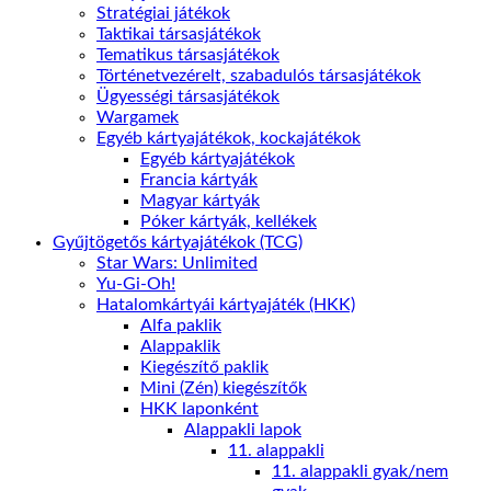
Stratégiai játékok
Taktikai társasjátékok
Tematikus társasjátékok
Történetvezérelt, szabadulós társasjátékok
Ügyességi társasjátékok
Wargamek
Egyéb kártyajátékok, kockajátékok
Egyéb kártyajátékok
Francia kártyák
Magyar kártyák
Póker kártyák, kellékek
Gyűjtögetős kártyajátékok (TCG)
Star Wars: Unlimited
Yu-Gi-Oh!
Hatalomkártyái kártyajáték (HKK)
Alfa paklik
Alappaklik
Kiegészítő paklik
Mini (Zén) kiegészítők
HKK laponként
Alappakli lapok
11. alappakli
11. alappakli gyak/nem