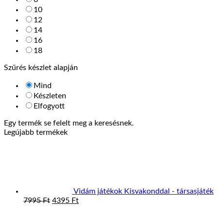
10
12
14
16
18
Szűrés készlet alapján
Mind
Készleten
Elfogyott
Egy termék se felelt meg a keresésnek.
Legújabb termékek
Vidám játékok Kisvakonddal - társasjáték
Original
Current
7995
Ft
4395
Ft
price
price