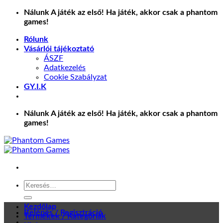
Skip
Nálunk A játék az első! Ha játék, akkor csak a phantom
to
games!
content
Rólunk
Vásárlói tájékoztató
ÁSZF
Adatkezelés
Cookie Szabályzat
GY.I.K
Nálunk A játék az első! Ha játék, akkor csak a phantom
games!
Keresés
a
következőre:
Kezdőlap
Belépés / Regisztráció
Termékek / Kategóriák