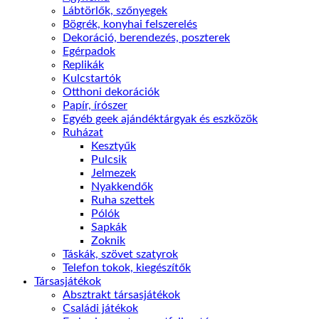
Lábtörlők, szőnyegek
Bögrék, konyhai felszerelés
Dekoráció, berendezés, poszterek
Egérpadok
Replikák
Kulcstartók
Otthoni dekorációk
Papír, írószer
Egyéb geek ajándéktárgyak és eszközök
Ruházat
Kesztyűk
Pulcsik
Jelmezek
Nyakkendők
Ruha szettek
Pólók
Sapkák
Zoknik
Táskák, szövet szatyrok
Telefon tokok, kiegészítők
Társasjátékok
Absztrakt társasjátékok
Családi játékok