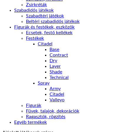
Zsírkréták
Szabadidős játékok
Szabadtéri játékok
Beltéri szabadidős játékok
Figurák és festékek, eszközök
Ecsetek, festő kellékek
Festékek
Citadel
Base
Contract
Dry
Layer
Shade
Technical
Spray
Army
Citadel
Valleyo
Figurák
Füvek, talajok, dekorációk
Ragasztók, rögzítés
Egyéb termékek