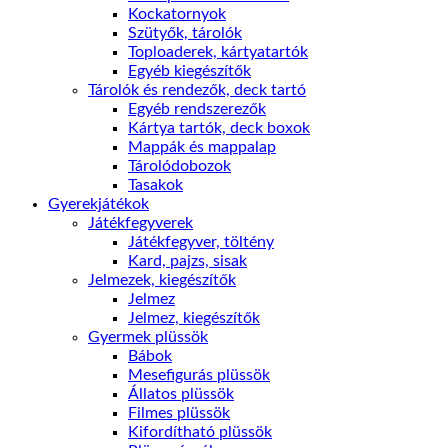
Kockatornyok
Szütyők, tárolók
Toploaderek, kártyatartók
Egyéb kiegészítők
Tárolók és rendezők, deck tartó
Egyéb rendszerezők
Kártya tartók, deck boxok
Mappák és mappalap
Tárolódobozok
Tasakok
Gyerekjátékok
Játékfegyverek
Játékfegyver, töltény
Kard, pajzs, sisak
Jelmezek, kiegészítők
Jelmez
Jelmez, kiegészítők
Gyermek plüssök
Bábok
Mesefigurás plüssök
Állatos plüssök
Filmes plüssök
Kifordítható plüssök