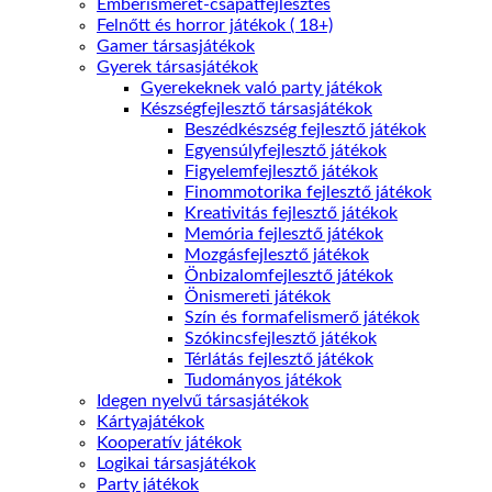
Emberismeret-csapatfejlesztés
Felnőtt és horror játékok ( 18+)
Gamer társasjátékok
Gyerek társasjátékok
Gyerekeknek való party játékok
Készségfejlesztő társasjátékok
Beszédkészség fejlesztő játékok
Egyensúlyfejlesztő játékok
Figyelemfejlesztő játékok
Finommotorika fejlesztő játékok
Kreativitás fejlesztő játékok
Memória fejlesztő játékok
Mozgásfejlesztő játékok
Önbizalomfejlesztő játékok
Önismereti játékok
Szín és formafelismerő játékok
Szókincsfejlesztő játékok
Térlátás fejlesztő játékok
Tudományos játékok
Idegen nyelvű társasjátékok
Kártyajátékok
Kooperatív játékok
Logikai társasjátékok
Party játékok