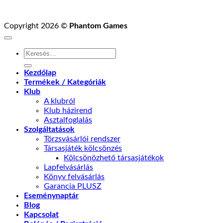
Copyright 2026 ©
Phantom Games
Keresés
a
következőre:
Kezdőlap
Termékek / Kategóriák
Klub
A klubról
Klub házirend
Asztalfoglalás
Szolgáltatások
Törzsvásárlói rendszer
Társasjáték kölcsönzés
Kölcsönözhető társasjátékok
Lapfelvásárlás
Könyv felvásárlás
Garancia PLUSZ
Eseménynaptár
Blog
Kapcsolat