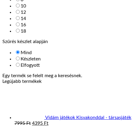
10
12
14
16
18
Szűrés készlet alapján
Mind
Készleten
Elfogyott
Egy termék se felelt meg a keresésnek.
Legújabb termékek
Vidám játékok Kisvakonddal - társasjáték
Original
Current
7995
Ft
4395
Ft
price
price