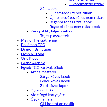
Tükördimenzió ritkák
Zén lapok
Új nemzedék zénes ritkák
Új nemzedékes zénes nem ritkák
Régebbi zénes ritka lapok
Régebbi zénes nem ritka lapok
Kész paklik, teljes szettek
Teljes playszettek
Magic: The Gathering
Pokémon TCG
Dragon Ball Super
Flesh & Blood
One Piece
Grand Archive
Egyéb TCG kártyajátékok
Aréna mesterei
Sárga köves lapok
Fehér köves lapok
Zöld köves lapok
Digimon TCG
Álomfogó kártyajáték
Ősök hajnala
ŐH bontatlan paklik