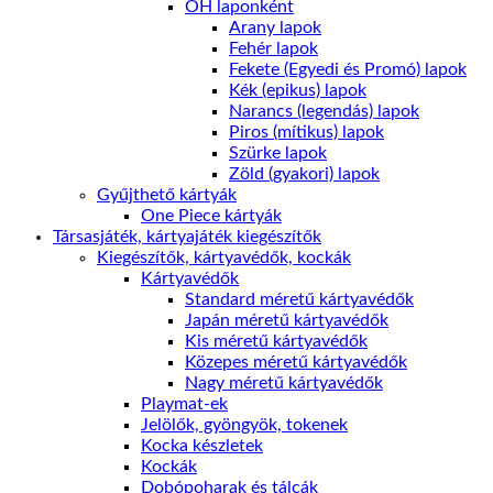
ŐH laponként
Arany lapok
Fehér lapok
Fekete (Egyedi és Promó) lapok
Kék (epikus) lapok
Narancs (legendás) lapok
Piros (mítikus) lapok
Szürke lapok
Zöld (gyakori) lapok
Gyűjthető kártyák
One Piece kártyák
Társasjáték, kártyajáték kiegészítők
Kiegészítők, kártyavédők, kockák
Kártyavédők
Standard méretű kártyavédők
Japán méretű kártyavédők
Kis méretű kártyavédők
Közepes méretű kártyavédők
Nagy méretű kártyavédők
Playmat-ek
Jelölők, gyöngyök, tokenek
Kocka készletek
Kockák
Dobópoharak és tálcák