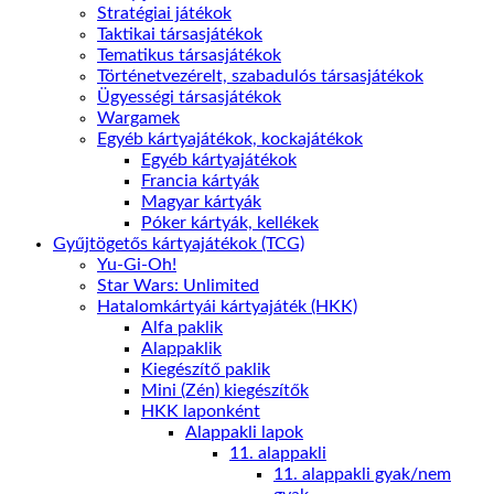
Stratégiai játékok
Taktikai társasjátékok
Tematikus társasjátékok
Történetvezérelt, szabadulós társasjátékok
Ügyességi társasjátékok
Wargamek
Egyéb kártyajátékok, kockajátékok
Egyéb kártyajátékok
Francia kártyák
Magyar kártyák
Póker kártyák, kellékek
Gyűjtögetős kártyajátékok (TCG)
Yu-Gi-Oh!
Star Wars: Unlimited
Hatalomkártyái kártyajáték (HKK)
Alfa paklik
Alappaklik
Kiegészítő paklik
Mini (Zén) kiegészítők
HKK laponként
Alappakli lapok
11. alappakli
11. alappakli gyak/nem