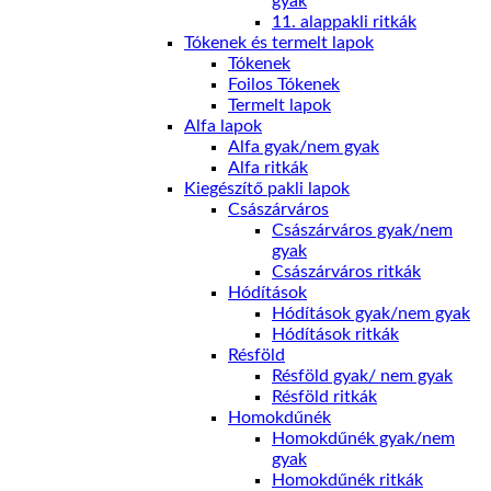
gyak
11. alappakli ritkák
Tókenek és termelt lapok
Tókenek
Foilos Tókenek
Termelt lapok
Alfa lapok
Alfa gyak/nem gyak
Alfa ritkák
Kiegészítő pakli lapok
Császárváros
Császárváros gyak/nem
gyak
Császárváros ritkák
Hódítások
Hódítások gyak/nem gyak
Hódítások ritkák
Résföld
Résföld gyak/ nem gyak
Résföld ritkák
Homokdűnék
Homokdűnék gyak/nem
gyak
Homokdűnék ritkák