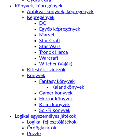
Gyűrük ura
Könyvek, képregények
Antikvár könyvek, képregények
Képregények
DC
Egyéb képregények
Marvel
Star Craft
Star Wars
Trónok Harca
Warcraft
Witcher (Vaják)
Kifestők, színezők
Könyvek
Fantasy könyvek
Kalandkönyvek
Gamer könyvek
Horror könyvek
Krimi könyvek
Sci-Fi könyvek
Logikai egyszemélyes játékok
Logikai fejlesztőjátékok
Ördöglakatok
Puzzle