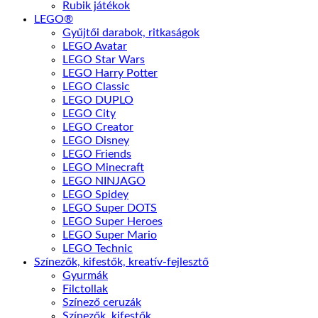
Rubik játékok
LEGO®
Gyűjtői darabok, ritkaságok
LEGO Avatar
LEGO Star Wars
LEGO Harry Potter
LEGO Classic
LEGO DUPLO
LEGO City
LEGO Creator
LEGO Disney
LEGO Friends
LEGO Minecraft
LEGO NINJAGO
LEGO Spidey
LEGO Super DOTS
LEGO Super Heroes
LEGO Super Mario
LEGO Technic
Színezők, kifestők, kreatív-fejlesztő
Gyurmák
Filctollak
Színező ceruzák
Színezők, kifestők