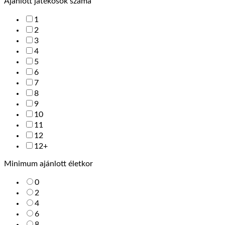
Ajánlott játékosok száma
1
2
3
4
5
6
7
8
9
10
11
12
12+
Minimum ajánlott életkor
0
2
4
6
8