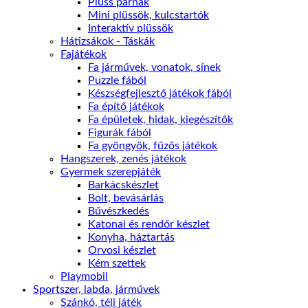
Plüss párnák
Mini plüssök, kulcstartók
Interaktív plüssök
Hátizsákok - Táskák
Fajátékok
Fa járművek, vonatok, sínek
Puzzle fából
Készségfejlesztő játékok fából
Fa építő játékok
Fa épületek, hidak, kiegészítők
Figurák fából
Fa gyöngyök, fűzős játékok
Hangszerek, zenés játékok
Gyermek szerepjáték
Barkácskészlet
Bolt, bevásárlás
Bűvészkedés
Katonai és rendőr készlet
Konyha, háztartás
Orvosi készlet
Kém szettek
Playmobil
Sportszer, labda, járművek
Szánkó, téli játék