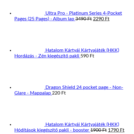
Ultra Pro - Platinum Series 4-Pocket
Original
Current
Pages (25 Pages) - Album lap
3490
Ft
2290
Ft
price
price
was:
is:
3490 Ft.
2290 Ft.
Hatalom Kártyái Kártyajáték (HKK)
Hordázás - Zén kiegészítő pakli
590
Ft
Dragon Shield 24 pocket page - Non-
Glare - Mappalap
220
Ft
Hatalom Kártyái Kártyajáték (HKK)
Original
Curr
Hódítások kiegészítő pakli - booster
1900
Ft
1790
Ft