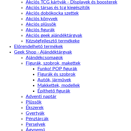
Akciós TCG kártyák - Displayek és boosterek
Akciós társas és tcg kiegészítők
Akciós dobókocka szettek
Akciós könyvek
Akciós plüssök
Akciós figurák
Akciós geek ajándéktárgyak
Kézségfejlesztő termékeke
Előrendelhető termékek
Geek Shop - Ajándéktárgyak
Ajándékcsomagok
Figurák, szobrok, makettek
Funko! POP figurák
Figurák és szobrok
Autók, járművek
Makkettek, modellek
Építhető figurák
Adventi naptár
Plüssök
Ékszerek
Gyertyák
Pénztárcák
Perselyek
Ágynemű