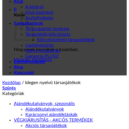
Klub
A klubról
0
Klub házirend
Kosár
Asztalfoglalás
Szolgáltatások
Törzsvásárlói rendszer
Társasjáték kölcsönzés
Kölcsönözhető társasjátékok
Lapfelvásárlás
Nincsenek termékek a kosárban.
Könyv felvásárlás
Garancia PLUSZ
Vásárlás folytatása
Eseménynaptár
Blog
Kapcsolat
Kezdőlap
/
Idegen nyelvű társasjátékok
Szűrés
Kategóriák
Ajándékutalványok, szezonális
Ajándékutalványok
Karácsonyi ajándéktáskák
VÉGKIÁRUSÍTÁS - AKCÓS TERMÉKEK
Akciós társasjátékok