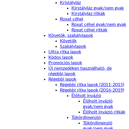
Kristályláz
Kirstályláz gyak/nem gyak
Kirstályláz ritkák
Roxat céhei
Roxat céhei gyak/nem gyak
Roxat céhei ritkák
Követők, szabálylapok
Követők
Szabálylapok
Ultra ritka lapok
Kódos lapok
Promóciós lapok
Új nemzedéken használható, de
régebbi lapok
Régebbi lapok
Régebbi ritka lapok (2011-2015)
Régebbi ritka lapok (2016-2019)
Élőholt invázió
Élőholt invázió
gyak/nem gyak
Élőholt invázió ritkák
Tükördimenzió
Tükördimenzió
gyak/nem gyak