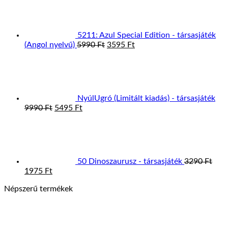
was:
is:
7995 Ft.
4395 Ft.
5211: Azul Special Edition - társasjáték
Original
Current
(Angol nyelvű)
5990
Ft
3595
Ft
price
price
was:
is:
5990 Ft.
3595 Ft.
NyúlUgró (Limitált kiadás) - társasjáték
Original
Current
9990
Ft
5495
Ft
price
price
was:
is:
9990 Ft.
5495 Ft.
50 Dinoszaurusz - társasjáték
3290
Ft
Original
Current
1975
Ft
price
price
Népszerű termékek
was:
is:
3290 Ft.
1975 Ft.