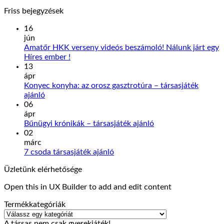
price
pric
Friss bejegyzések
was:
is:
1900 Ft.
1790
16
jún
Amatőr HKK verseny videós beszámoló! Nálunk járt egy
Nincs
Híres ember !
hozzászólás
13
a(z)
ápr
Amatőr
Konyec konyha: az orosz gasztrotúra – társasjáték
HKK
Nincs
ajánló
verseny
hozzászólás
06
a(z)
videós
ápr
Konyec
beszámoló!
Nincs
Bűnügyi krónikák – társasjáték ajánló
konyha:
Nálunk
hozzászólás
02
az
járt
a(z)
márc
orosz
egy
Bűnügyi
Nincs
7 csoda társasjáték ajánló
gasztrotúra
Híres
krónikák
hozzászólás
Üzletünk elérhetősége
–
ember
a(z)
–
társasjáték
!
7
társasjáték
Open this in UX Builder to add and edit content
ajánló
bejegyzéshez
csoda
ajánló
bejegyzéshez
társasjáték
bejegyzéshez
Termékkategóriák
ajánló
bejegyzéshez
A társas nem csak gyerekjáték!