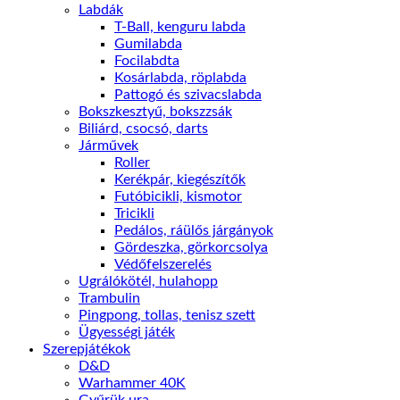
Labdák
T-Ball, kenguru labda
Gumilabda
Focilabdta
Kosárlabda, röplabda
Pattogó és szivacslabda
Bokszkesztyű, bokszzsák
Biliárd, csocsó, darts
Járművek
Roller
Kerékpár, kiegészítők
Futóbicikli, kismotor
Tricikli
Pedálos, ráülős járgányok
Gördeszka, görkorcsolya
Védőfelszerelés
Ugrálókötél, hulahopp
Trambulin
Pingpong, tollas, tenisz szett
Ügyességi játék
Szerepjátékok
D&D
Warhammer 40K