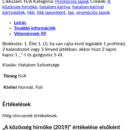
Cikkszám:
N/A
Kategória:
Promóciós lapok
Címkék:
A
közösség hírnöke
,
hatalom kártya
,
hatalom kártyái
kártyajáték
,
hkk
,
hkk laponként
,
lap
,
promóciós lapok
Leírás
További információk
Vélemények (0)
Blokkolás: 1. Élet 1. (J), ha van rajta kívül legalább 1 prófétád,
2 kalandozód vagy 3 lényed játékban, akkor húzz 2 lapot,
kapsz 1 _*-t és gyógyulsz 5-öt.
Kiadás: Hatalom Szövetsége
Tömeg
N/A
Kivitel
Normál, Foil
Értékelések
Még nincsenek értékelések.
„A közösség hírnöke (2019)” értékelése elsőként