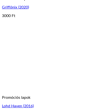
Griffőnix (2020)
3000
Ft
Ennek
a
terméknek
több
variációja
van.
A
változatok
a
termékoldalon
választhatók
ki
Promóciós lapok
Lohd Haven (2016)