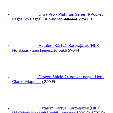
Ultra Pro - Platinum Series 4-Pocket
Original
Current
Pages (25 Pages) - Album lap
3490
Ft
2290
Ft
price
price
was:
is:
3490 Ft.
2290 Ft.
Hatalom Kártyái Kártyajáték (HKK)
Hordázás - Zén kiegészítő pakli
590
Ft
Dragon Shield 24 pocket page - Non-
Glare - Mappalap
220
Ft
Hatalom Kártyái Kártyajáték (HKK)
Original
Curr