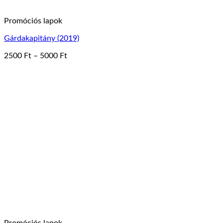
Promóciós lapok
Gárdakapitány (2019)
Ártartomány:
2500
Ft
–
5000
Ft
Ennek
2500 Ft
a
-
terméknek
5000 Ft
több
variációja
van.
A
változatok
a
termékoldalon
választhatók
ki