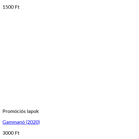
1500
Ft
Ennek
a
terméknek
több
variációja
van.
A
változatok
a
termékoldalon
választhatók
ki
Promóciós lapok
Gammanó (2020)
3000
Ft
Ennek