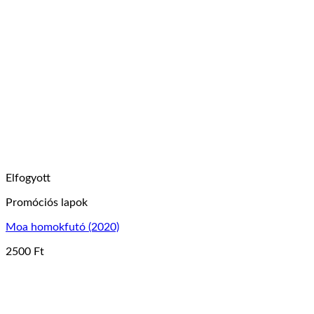
több
variációja
van.
A
változatok
a
termékoldalon
választhatók
ki
Elfogyott
Promóciós lapok
Moa homokfutó (2020)
2500
Ft
Ennek
a
terméknek
több