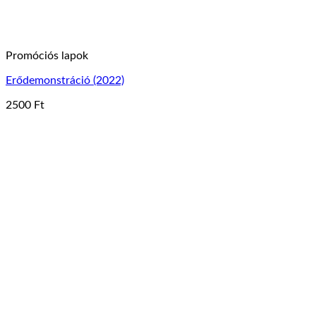
Promóciós lapok
Erődemonstráció (2022)
2500
Ft
Ennek
a
terméknek
több
variációja
van.
A
változatok
a
termékoldalon
választhatók
ki