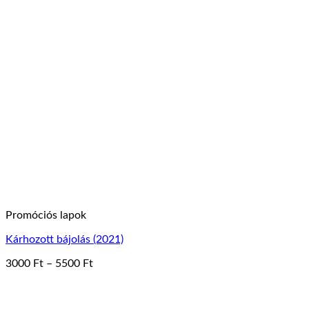
Promóciós lapok
Kárhozott bájolás (2021)
Ártartomány:
3000
Ft
–
5500
Ft
Ennek
3000 Ft
a
-
terméknek
5500 Ft