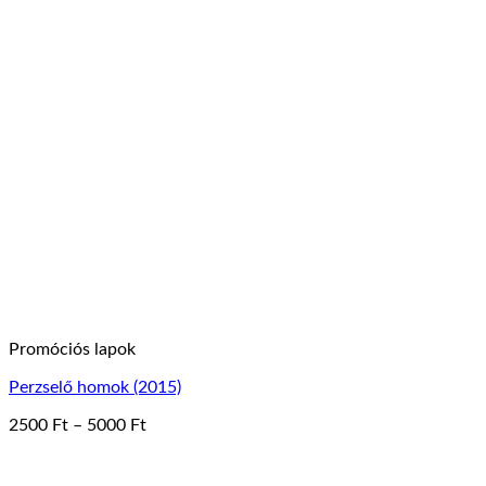
Ennek
a
terméknek
több
variációja
van.
A
változatok
a
termékoldalon
választhatók
ki
Promóciós lapok
Perzselő homok (2015)
Ártartomány:
2500
Ft
–
5000
Ft
Ennek
2500 Ft
a
-