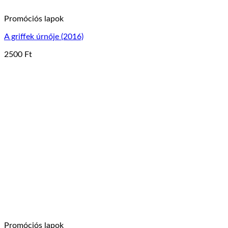
Promóciós lapok
A griffek úrnője (2016)
2500
Ft
Ennek
a
terméknek
több
variációja
van.
A
változatok
a
termékoldalon
választhatók
ki
Promóciós lapok