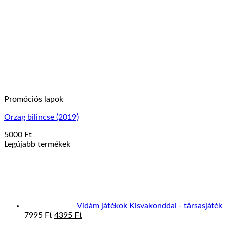
változatok
a
termékoldalon
választhatók
ki
Promóciós lapok
Orzag bilincse (2019)
5000
Ft
Ennek
Legújabb termékek
a
terméknek
több
variációja
van.
A
Vidám játékok Kisvakonddal - társasjáték
változatok
Original
Current
7995
Ft
4395
Ft
a
price
price