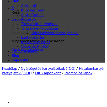
Klub
A klubról
0
Klub házirend
Kosár
Asztalfoglalás
Szolgáltatások
Törzsvásárlói rendszer
Társasjáték kölcsönzés
Kölcsönözhető társasjátékok
Lapfelvásárlás
Nincsenek termékek a kosárban.
Könyv felvásárlás
Garancia PLUSZ
Vásárlás folytatása
Eseménynaptár
Blog
Kapcsolat
Kezdőlap
/
Gyűjtögetős kártyajátékok (TCG)
/
Hatalomkártyái
kártyajáték (HKK)
/
HKK laponként
/
Promóciós lapok