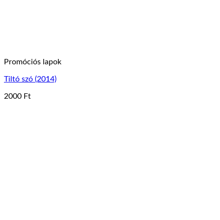
ki
Promóciós lapok
Tiltó szó (2014)
2000
Ft
Ennek
a
terméknek
több
variációja
van.
A
változatok
a
termékoldalon
választhatók
ki