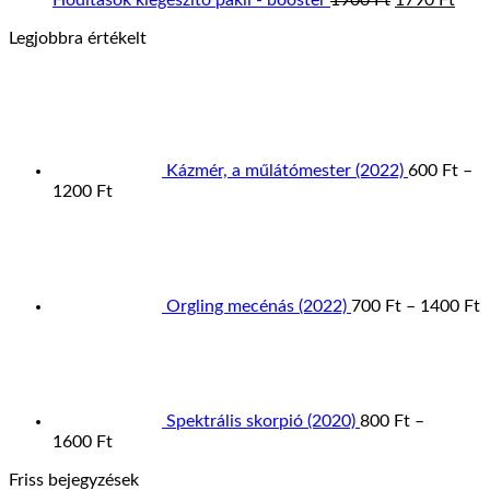
Hódítások kiegészítő pakli - booster
1900
Ft
1790
Ft
price
pric
Legjobbra értékelt
was:
is:
1900 Ft.
1790
Kázmér, a műlátómester (2022)
600
Ft
–
Ártartomány:
1200
Ft
600 Ft
Á
-
7
1200 Ft
-
1
Orgling mecénás (2022)
700
Ft
–
1400
Ft
Spektrális skorpió (2020)
800
Ft
–
Ártartomány:
1600
Ft
800 Ft
Friss bejegyzések
-