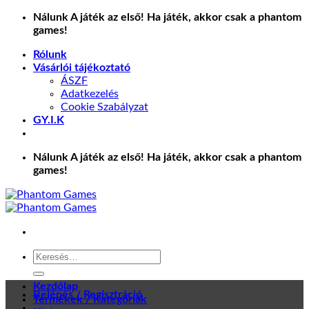
Skip
Nálunk A játék az első! Ha játék, akkor csak a phantom
to
games!
content
Rólunk
Vásárlói tájékoztató
ÁSZF
Adatkezelés
Cookie Szabályzat
GY.I.K
Nálunk A játék az első! Ha játék, akkor csak a phantom
games!
Keresés
a
következőre:
Kezdőlap
Belépés / Regisztráció
Termékek / Kategóriák