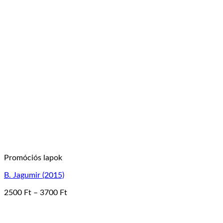
a
terméknek
több
variációja
van.
A
változatok
a
termékoldalon
választhatók
ki
Promóciós lapok
B. Jagumir (2015)
Ártartomány:
2500
Ft
–
3700
Ft
Ennek
2500 Ft
a
-
terméknek
3700 Ft