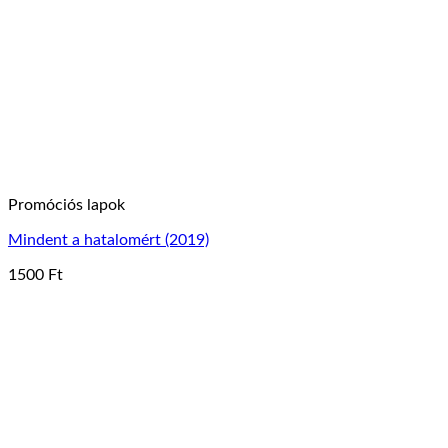
A
változatok
a
termékoldalon
választhatók
ki
Promóciós lapok
Mindent a hatalomért (2019)
1500
Ft
Ennek
a
terméknek
több
variációja
van.
A
változatok
a