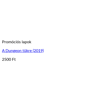
a
termékoldalon
választhatók
ki
Promóciós lapok
A Dungeon tükre (2019)
2500
Ft
Ennek
a
terméknek
több
variációja
van.
A
változatok
a
termékoldalon
választhatók