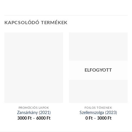
KAPCSOLÓDÓ TERMÉKEK
ELFOGYOTT
PROMÓCIÓS LAPOK
FOILOS TÓKENEK
Zansárkány (2021)
Szellemszolga (2023)
Ártartomány:
Ártartomán
3000
Ft
–
6000
Ft
0
Ft
–
3000
Ft
3000 Ft
0 Ft
Ennek
Ennek
-
-
a
a
6000 Ft
3000 Ft