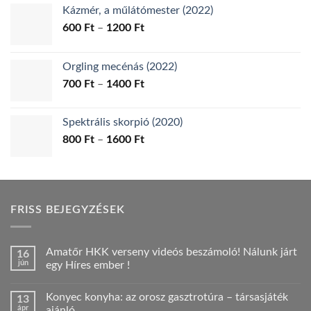
Kázmér, a műlátómester (2022)
Ártartomány:
600
Ft
–
1200
Ft
600 Ft
-
Orgling mecénás (2022)
1200 Ft
Ártartomány:
700
Ft
–
1400
Ft
700 Ft
-
Spektrális skorpió (2020)
1400 Ft
Ártartomány:
800
Ft
–
1600
Ft
800 Ft
-
1600 Ft
FRISS BEJEGYZÉSEK
Amatőr HKK verseny videós beszámoló! Nálunk járt
16
jún
egy Híres ember !
Nincs
hozzászólás
Konyec konyha: az orosz gasztrotúra – társasjáték
13
a(z)
Amatőr
ápr
ajánló