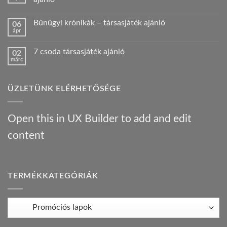
HKK
verseny
Nincs
videós
hozzászólás
Bűnügyi krónikák – társasjáték ajánló
06
beszámoló!
a(z)
Nálunk
Konyec
ápr
Nincs
járt
konyha:
hozzászólás
egy
az
a(z)
Híres
orosz
7 csoda társasjáték ajánló
02
Bűnügyi
ember
gasztrotúra
márc
krónikák
!
–
Nincs
–
bejegyzéshez
társasjáték
hozzászólás
társasjáték
a(z)
ajánló
ajánló
7
bejegyzéshez
bejegyzéshez
ÜZLETÜNK ELÉRHETŐSÉGE
csoda
társasjáték
ajánló
bejegyzéshez
Open this in UX Builder to add and edit
content
TERMÉKKATEGÓRIÁK