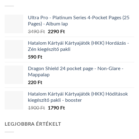
Ultra Pro - Platinum Series 4-Pocket Pages (25
Pages) - Album lap
Original
Current
3490
Ft
2290
Ft
price
price
Hatalom Kártyái Kártyajáték (HKK) Hordázás -
was:
is:
Zén kiegészítő pakli
3490 Ft.
2290 Ft.
590
Ft
Dragon Shield 24 pocket page - Non-Glare -
Mappalap
220
Ft
Hatalom Kártyái Kártyajáték (HKK) Hódítások
kiegészítő pakli - booster
Original
Current
1900
Ft
1790
Ft
price
price
was:
is:
LEGJOBBRA ÉRTÉKELT
1900 Ft.
1790 Ft.