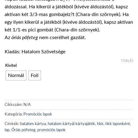
áldozással. Ha kikerül a játékból (kivéve áldozástól), kapsz
aktívan két 3/3-mas gombajelz?t (Chara-din szörnyek). Ha
egy ilyen kikerül a játékból (kivéve áldozástól), kapsz aktívan
két 1/1-es pici gombát (Chara-din szörnyek).
Az
óriás
pöfeteg
nem cserélhet gazdát.
Kiadás: Hatalom Szövetsége
TÖRLÉS
Kivitel
Normál
Foil
Cikkszám:
N/A
Kategória:
Promóciós lapok
Címkék:
hatalom kártya
,
hatalom kártyái kártyajáték
,
hkk
,
hkk laponként
,
lap
,
Óriás pöfeteg
,
promóciós lapok