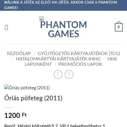
Skip
NÁLUNK A JÁTÉK AZ ELSŐ! HA JÁTÉK, AKKOR CSAK A PHANTOM
GAMES!
to
content
0
KEZDŐLAP
/
GYŰJTÖGETŐS KÁRTYAJÁTÉKOK (TCG)
/
HATALOMKÁRTYÁI KÁRTYAJÁTÉK (HKK)
/
HKK
LAPONKÉNT
/
PROMÓCIÓS LAPOK
Óriás pöfeteg (2011)
1200
Ft
Repül. Idézési költségéb?l 2_VP-t helyettesíthetsz 1