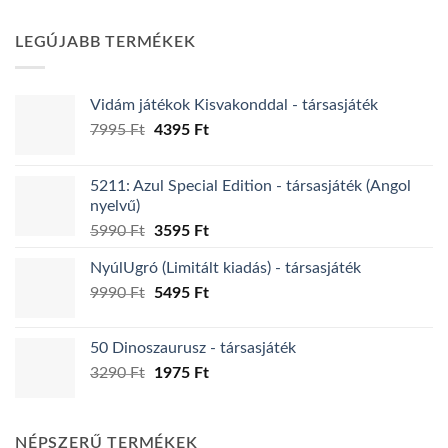
terméknek
terméknek
több
több
LEGÚJABB TERMÉKEK
variációja
variációja
van.
van.
A
A
Vidám játékok Kisvakonddal - társasjáték
változatok
változatok
Original
Current
7995
Ft
4395
Ft
a
a
price
price
termékoldalon
termékoldalon
was:
is:
választhatók
választhatók
5211: Azul Special Edition - társasjáték (Angol
7995 Ft.
4395 Ft.
ki
ki
nyelvű)
Original
Current
5990
Ft
3595
Ft
price
price
NyúlUgró (Limitált kiadás) - társasjáték
was:
is:
Original
Current
9990
Ft
5990 Ft.
5495
Ft
3595 Ft.
price
price
was:
is:
50 Dinoszaurusz - társasjáték
9990 Ft.
5495 Ft.
Original
Current
3290
Ft
1975
Ft
price
price
was:
is:
3290 Ft.
1975 Ft.
NÉPSZERŰ TERMÉKEK