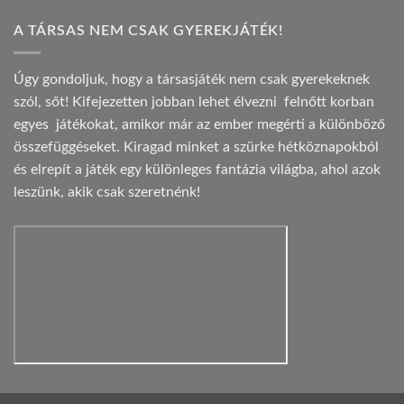
A TÁRSAS NEM CSAK GYEREKJÁTÉK!
Úgy gondoljuk, hogy a társasjáték nem csak gyerekeknek
szól, sőt! Kifejezetten jobban lehet élvezni felnőtt korban
egyes játékokat, amikor már az ember megérti a különböző
összefüggéseket. Kiragad minket a szürke hétköznapokból
és elrepít a játék egy különleges fantázia világba, ahol azok
leszünk, akik csak szeretnénk!