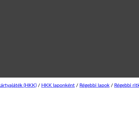
ártyajáték (HKK)
/
HKK laponként
/
Régebbi lapok
/
Régebbi rit