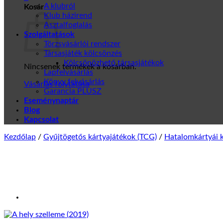
A klubról
Kosár
Klub házirend
Asztalfoglalás
Szolgáltatások
Törzsvásárlói rendszer
Társasjáték kölcsönzés
Kölcsönözhető társasjátékok
Nincsenek termékek a kosárban.
Lapfelvásárlás
Könyv felvásárlás
Vásárlás folytatása
Garancia PLUSZ
Eseménynaptár
Blog
Kapcsolat
Kezdőlap
/
Gyűjtögetős kártyajátékok (TCG)
/
Hatalomkártyái k