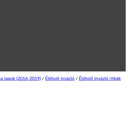
ka lapok (2016-2019)
/
Élőholt invázió
/
Élőholt invázió ritkák