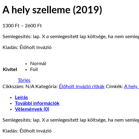
A hely szelleme (2019)
Ártartomány:
1300
Ft
–
2600
Ft
1300 Ft
Semlegesítés: lap. X
a
semlegesített lap költsége, ha nem semlege
-
2600 Ft
Kiadás: Élőholt invázió
Normál
Kivitel
Foil
Törlés
Cikkszám:
N/A
Kategória:
Élőholt invázió ritkák
Címkék:
A hely
Leírás
További információk
Vélemények (0)
Semlegesítés: lap. X
a
semlegesített lap költsége, ha nem semlege
Kiadás: Élőholt invázió