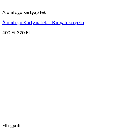
Álomfogó kártyajáték
Álomfogó Kártyajáték – Banyatekergető
Original
Current
400
Ft
320
Ft
price
price
was:
is:
400 Ft.
320 Ft.
Elfogyott