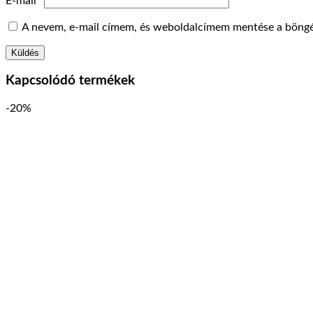
E-mail
*
A nevem, e-mail címem, és weboldalcímem mentése a böng
Kapcsolódó termékek
-20%