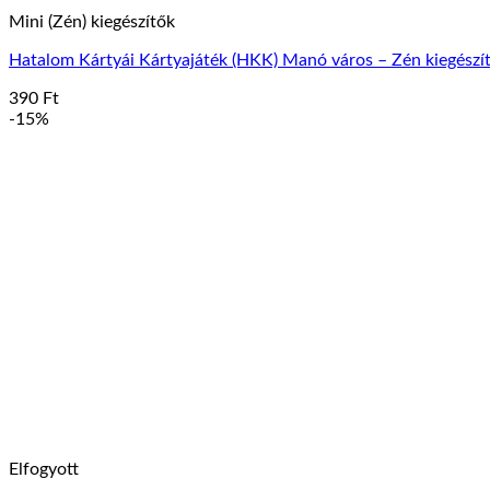
Mini (Zén) kiegészítők
Hatalom Kártyái Kártyajáték (HKK) Manó város – Zén kiegészít
390
Ft
-15%
Elfogyott