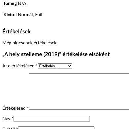
Tömeg
N/A
Kivitel
Normál, Foil
Értékelések
Még nincsenek értékelések.
„A hely szelleme (2019)” értékelése elsőként
A te értékelésed
*
Értékelésed
*
Név
*