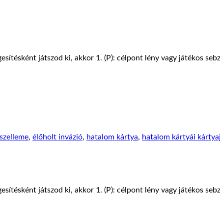
sítésként játszod ki, akkor 1. (P): célpont lény vagy játékos sebz
 szelleme
,
élőholt invázió
,
hatalom kártya
,
hatalom kártyái kártya
sítésként játszod ki, akkor 1. (P): célpont lény vagy játékos sebz