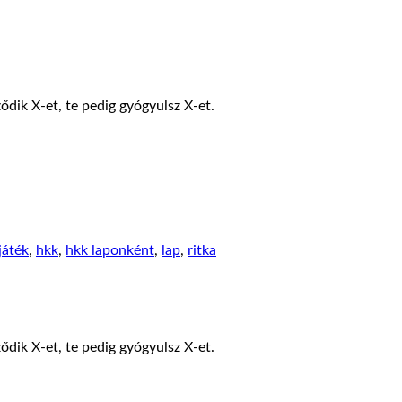
ődik X-et, te pedig gyógyulsz X-et.
játék
,
hkk
,
hkk laponként
,
lap
,
ritka
ődik X-et, te pedig gyógyulsz X-et.