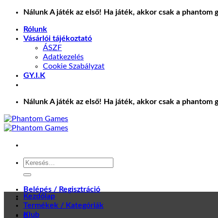
Skip
Nálunk A játék az első! Ha játék, akkor csak a phantom 
to
Rólunk
content
Vásárlói tájékoztató
ÁSZF
Adatkezelés
Cookie Szabályzat
GY.I.K
Nálunk A játék az első! Ha játék, akkor csak a phantom 
Keresés
a
következőre:
Belépés / Regisztráció
Kezdőlap
Termékek / Kategóriák
Klub
0