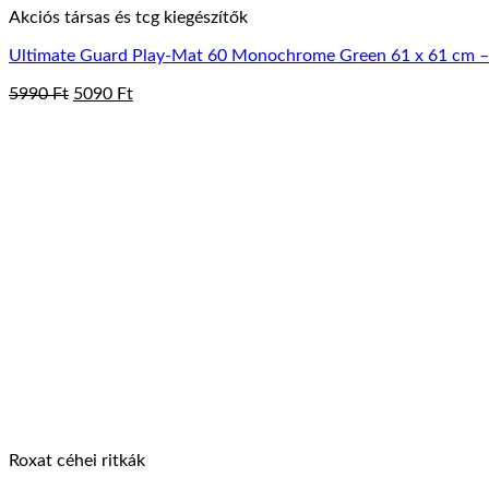
Akciós társas és tcg kiegészítők
Ultimate Guard Play-Mat 60 Monochrome Green 61 x 61 cm –
Original
Current
5990
Ft
5090
Ft
price
price
was:
is:
5990 Ft.
5090 Ft.
Roxat céhei ritkák