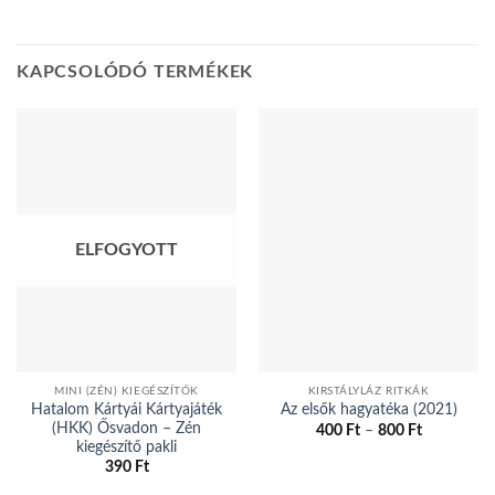
KAPCSOLÓDÓ TERMÉKEK
ELFOGYOTT
MINI (ZÉN) KIEGÉSZÍTŐK
KIRSTÁLYLÁZ RITKÁK
Hatalom Kártyái Kártyajáték
Az elsők hagyatéka (2021)
(HKK) Ősvadon – Zén
Ártartomá
400
Ft
–
800
Ft
400 Ft
kiegészítő pakli
Ennek
-
390
Ft
a
800 Ft
terméknek