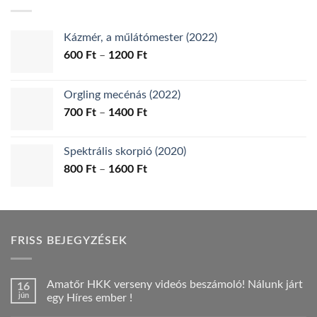
1900 Ft.
1790 Ft.
Kázmér, a műlátómester (2022)
Ártartomány:
600
Ft
–
1200
Ft
600 Ft
-
Orgling mecénás (2022)
1200 Ft
Ártartomány:
700
Ft
–
1400
Ft
700 Ft
-
Spektrális skorpió (2020)
1400 Ft
Ártartomány:
800
Ft
–
1600
Ft
800 Ft
-
1600 Ft
FRISS BEJEGYZÉSEK
Amatőr HKK verseny videós beszámoló! Nálunk járt
16
jún
egy Híres ember !
Nincs