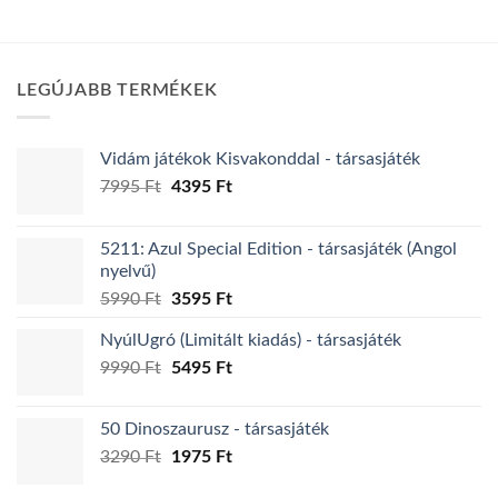
több
variációja
van.
LEGÚJABB TERMÉKEK
A
változatok
a
Vidám játékok Kisvakonddal - társasjáték
termékoldalon
Original
Current
7995
Ft
4395
Ft
választhatók
price
price
ki
was:
is:
5211: Azul Special Edition - társasjáték (Angol
7995 Ft.
4395 Ft.
nyelvű)
Original
Current
5990
Ft
3595
Ft
price
price
NyúlUgró (Limitált kiadás) - társasjáték
was:
is:
Original
Current
9990
Ft
5990 Ft.
5495
Ft
3595 Ft.
price
price
was:
is:
50 Dinoszaurusz - társasjáték
9990 Ft.
5495 Ft.
Original
Current
3290
Ft
1975
Ft
price
price