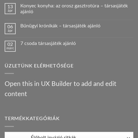
hozzászólás
Konyec konyha: az orosz gasztrotúra – társasjáték
13
a(z)
Amatőr
ápr
ajánló
HKK
verseny
Nincs
videós
hozzászólás
Bűnügyi krónikák – társasjáték ajánló
06
beszámoló!
a(z)
Nálunk
Konyec
ápr
Nincs
járt
konyha:
hozzászólás
egy
az
a(z)
Híres
orosz
7 csoda társasjáték ajánló
02
Bűnügyi
ember
gasztrotúra
márc
krónikák
!
–
Nincs
–
bejegyzéshez
társasjáték
hozzászólás
társasjáték
a(z)
ajánló
ajánló
7
bejegyzéshez
bejegyzéshez
ÜZLETÜNK ELÉRHETŐSÉGE
csoda
társasjáték
ajánló
bejegyzéshez
Open this in UX Builder to add and edit
content
TERMÉKKATEGÓRIÁK