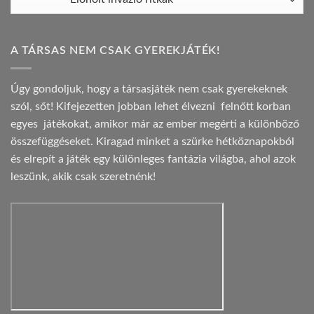
A TÁRSAS NEM CSAK GYEREKJÁTÉK!
Úgy gondoljuk, hogy a társasjáték nem csak gyerekeknek
szól, sőt! Kifejezetten jobban lehet élvezni felnőtt korban
egyes játékokat, amikor már az ember megérti a különböző
összefüggéseket. Kiragad minket a szürke hétköznapokból
és elrepít a játék egy különleges fantázia világba, ahol azok
leszünk, akik csak szeretnénk!