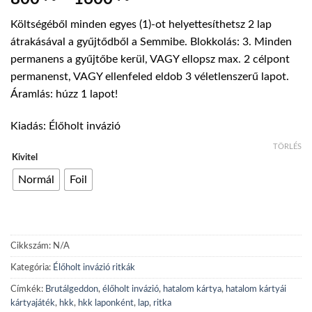
800 Ft
Költségéből minden egyes (1)-ot helyettesíthetsz 2 lap
-
átrakásával a gyűjtődből a Semmibe. Blokkolás: 3. Minden
1600 Ft
permanens a gyűjtőbe kerül, VAGY ellopsz max. 2 célpont
permanenst, VAGY ellenfeled eldob 3 véletlenszerű lapot.
Áramlás: húzz 1 lapot!
Kiadás: Élőholt invázió
TÖRLÉS
Kivitel
Normál
Foil
Cikkszám:
N/A
Kategória:
Élőholt invázió ritkák
Címkék:
Brutálgeddon
,
élőholt invázió
,
hatalom kártya
,
hatalom kártyái
kártyajáték
,
hkk
,
hkk laponként
,
lap
,
ritka