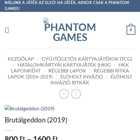
Skip
NÁLUNK A JÁTÉK AZ ELSŐ! HA JÁTÉK, AKKOR CSAK A PHANTOM
GAMES!
to
content
0
KEZDŐLAP
/
GYŰJTÖGETŐS KÁRTYAJÁTÉKOK (TCG)
/
HATALOMKÁRTYÁI KÁRTYAJÁTÉK (HKK)
/
HKK
LAPONKÉNT
/
RÉGEBBI LAPOK
/
RÉGEBBI RITKA
LAPOK (2016-2019)
/
ÉLŐHOLT INVÁZIÓ
/
ÉLŐHOLT
INVÁZIÓ RITKÁK
Brutálgeddon (2019)
Ártartomány:
800
Ft
–
1600
Ft