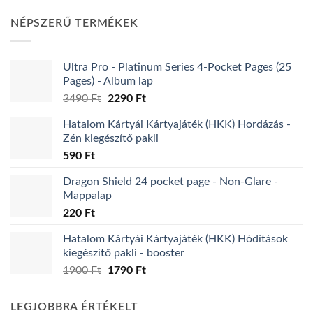
was:
is:
3290 Ft.
1975 Ft.
NÉPSZERŰ TERMÉKEK
Ultra Pro - Platinum Series 4-Pocket Pages (25
Pages) - Album lap
Original
Current
3490
Ft
2290
Ft
price
price
Hatalom Kártyái Kártyajáték (HKK) Hordázás -
was:
is:
Zén kiegészítő pakli
3490 Ft.
2290 Ft.
590
Ft
Dragon Shield 24 pocket page - Non-Glare -
Mappalap
220
Ft
Hatalom Kártyái Kártyajáték (HKK) Hódítások
kiegészítő pakli - booster
Original
Current
1900
Ft
1790
Ft
price
price
was:
is:
LEGJOBBRA ÉRTÉKELT