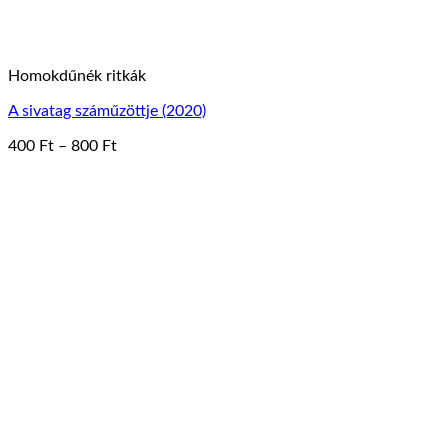
Homokdűnék ritkák
A sivatag száműzöttje (2020)
Ártartomány:
400
Ft
–
800
Ft
Ennek
400 Ft
a
-
terméknek
800 Ft
több
variációja
van.
A
változatok
a
termékoldalon
választhatók
ki