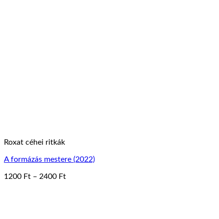
terméknek
1000 Ft
több
variációja
van.
A
változatok
a
termékoldalon
választhatók
ki
Roxat céhei ritkák
A formázás mestere (2022)
Ártartomány:
1200
Ft
–
2400
Ft
Ennek
1200 Ft
a
-
terméknek
2400 Ft
több