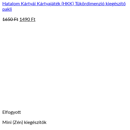
Hatalom Kártyái Kártyajáték (HKK) Tükördimenzió kiegészítő
pakli
Original
Current
1650
Ft
1490
Ft
price
price
was:
is:
1650 Ft.
1490 Ft.
Elfogyott
Mini (Zén) kiegészítők