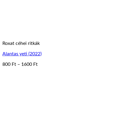
választhatók
ki
Roxat céhei ritkák
Alantas yeti (2022)
Ártartomány:
800
Ft
–
1600
Ft
Ennek
800 Ft
a
-
terméknek
1600 Ft
több
variációja
van.
A
változatok
a
termékoldalon
választhatók
ki