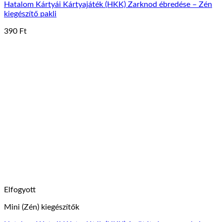
Hatalom Kártyái Kártyajáték (HKK) Zarknod ébredése – Zén
kiegészítő pakli
390
Ft
Elfogyott
Mini (Zén) kiegészítők