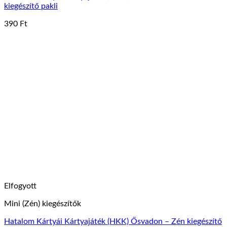
kiegészítő pakli
390
Ft
Elfogyott
Mini (Zén) kiegészítők
Hatalom Kártyái Kártyajáték (HKK) Ősvadon – Zén kiegészítő