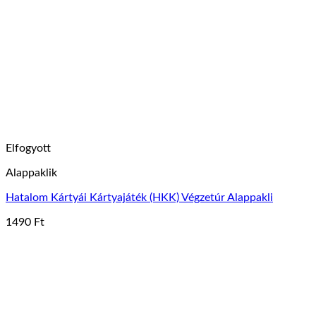
van.
A
változatok
a
termékoldalon
választhatók
ki
Elfogyott
Alappaklik
Hatalom Kártyái Kártyajáték (HKK) Végzetúr Alappakli
1490
Ft