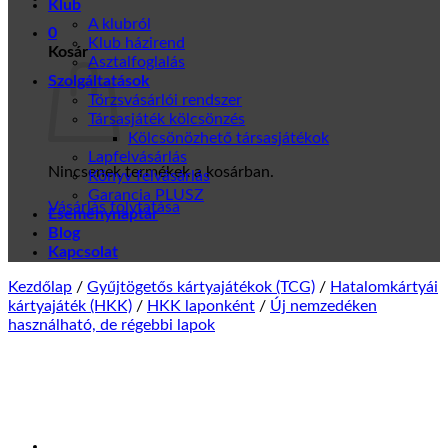
Klub
A klubról
0
Klub házirend
Kosár
Asztalfoglalás
Szolgáltatások
Törzsvásárlói rendszer
Társasjáték kölcsönzés
Kölcsönözhető társasjátékok
Lapfelvásárlás
Nincsenek termékek a kosárban.
Könyv felvásárlás
Garancia PLUSZ
Vásárlás folytatása
Eseménynaptár
Blog
Kapcsolat
Kezdőlap
/
Gyűjtögetős kártyajátékok (TCG)
/
Hatalomkártyái
kártyajáték (HKK)
/
HKK laponként
/
Új nemzedéken
használható, de régebbi lapok