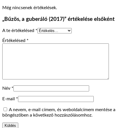
Még nincsenek értékelések.
„Bűzös, a guberáló (2017)” értékelése elsőként
A te értékelésed
*
Értékelésed
*
Név
*
E-mail
*
A nevem, e-mail címem, és weboldalcímem mentése a
böngészőben a következő hozzászólásomhoz.