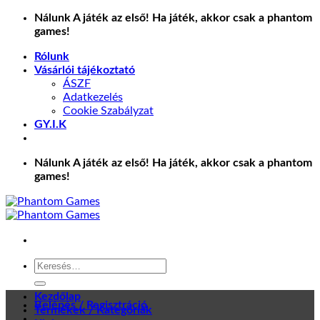
Skip
Nálunk A játék az első! Ha játék, akkor csak a phantom
to
games!
content
Rólunk
Vásárlói tájékoztató
ÁSZF
Adatkezelés
Cookie Szabályzat
GY.I.K
Nálunk A játék az első! Ha játék, akkor csak a phantom
games!
Keresés
a
következőre:
Kezdőlap
Belépés / Regisztráció
Termékek / Kategóriák