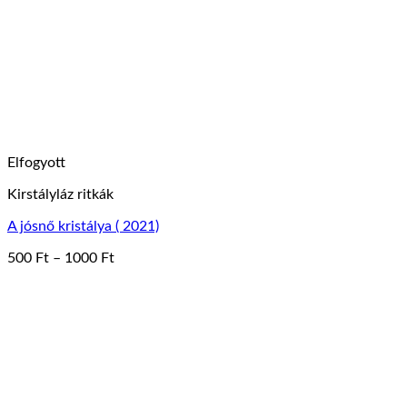
Elfogyott
Kirstályláz ritkák
A jósnő kristálya ( 2021)
Ártartomány:
500
Ft
–
1000
Ft
Ennek
500 Ft
a
-
terméknek
1000 Ft
több
variációja
van.
A
változatok