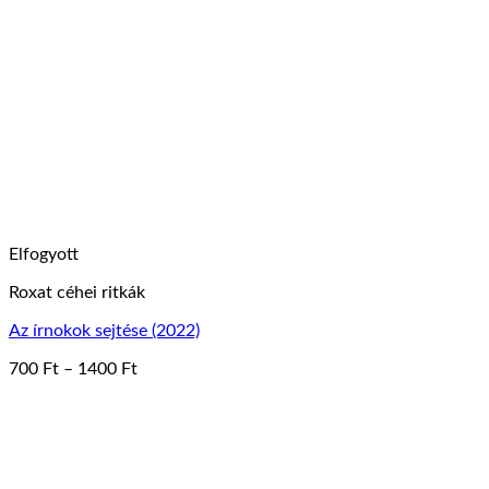
variációja
van.
A
változatok
a
termékoldalon
választhatók
ki
Elfogyott
Roxat céhei ritkák
Az írnokok sejtése (2022)
Ártartomány:
700
Ft
–
1400
Ft
Ennek
700 Ft
a
-
terméknek
1400 Ft
több
variációja