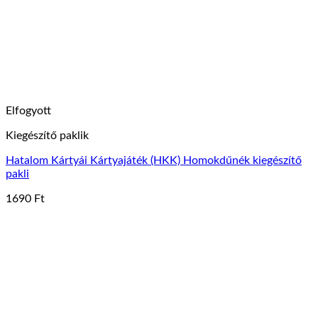
a
termékoldalon
választhatók
ki
Elfogyott
Kiegészítő paklik
Hatalom Kártyái Kártyajáték (HKK) Homokdűnék kiegészítő
pakli
1690
Ft