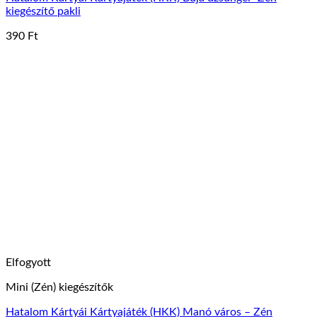
kiegészítő pakli
390
Ft
Elfogyott
Mini (Zén) kiegészítők
Hatalom Kártyái Kártyajáték (HKK) Manó város – Zén