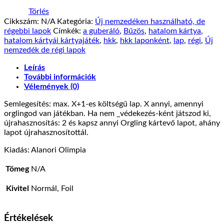
Törlés
Cikkszám:
N/A
Kategória:
Új nemzedéken használható, de
régebbi lapok
Címkék:
a guberáló
,
Bűzös
,
hatalom kártya
,
hatalom kártyái kártyajáték
,
hkk
,
hkk laponként
,
lap
,
régi
,
Új
nemzedék de régi lapok
Leírás
További információk
Vélemények (0)
Semlegesítés: max. X+1-es költségű lap. X annyi, amennyi
orglingod van játékban. Ha nem _védekezés-ként játszod ki,
újrahasznosítás: 2 és kapsz annyi Orgling kártevő lapot, ahány
lapot újrahasznosítottál.
Kiadás: Alanori Olimpia
Tömeg
N/A
Kivitel
Normál, Foil
Értékelések