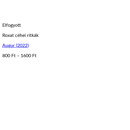
Elfogyott
Roxat céhei ritkák
Augur (2022)
Ártartomány:
800
Ft
–
1600
Ft
Ennek
800 Ft
a
-
terméknek
1600 Ft
több
variációja
van.
A
változatok
a
termékoldalon
választhatók
ki