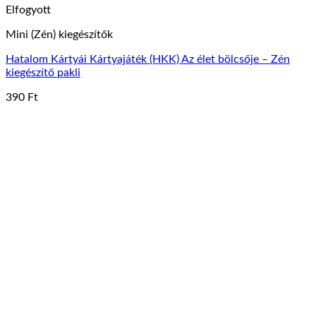
Elfogyott
Mini (Zén) kiegészítők
Hatalom Kártyái Kártyajáték (HKK) Az élet bölcsője – Zén
kiegészítő pakli
390
Ft