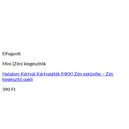
Elfogyott
Mini (Zén) kiegészítők
Hatalom Kártyái Kártyajáték (HKK) Zén esküvője – Zén
kiegészítő pakli
390
Ft