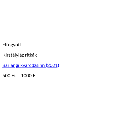
Elfogyott
Kirstályláz ritkák
Barlangi kvarcdzsinn (2021)
Ártartomány:
500
Ft
–
1000
Ft
Ennek
500 Ft
a
-
terméknek
1000 Ft
több
variációja
van.
A
változatok
a
termékoldalon