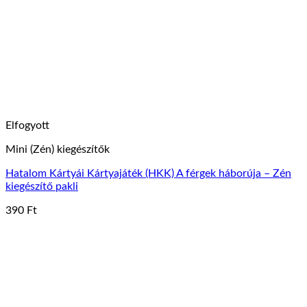
Elfogyott
Mini (Zén) kiegészítők
Hatalom Kártyái Kártyajáték (HKK) A férgek háborúja – Zén
kiegészítő pakli
390
Ft