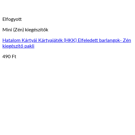
Elfogyott
Mini (Zén) kiegészítők
Hatalom Kártyái Kártyajáték (HKK) Elfeledett barlangok- Zén
kiegészítő pakli
490
Ft