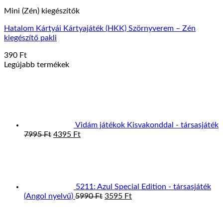
Mini (Zén) kiegészítők
Hatalom Kártyái Kártyajáték (HKK) Szörnyverem – Zén
kiegészítő pakli
390
Ft
Legújabb termékek
Vidám játékok Kisvakonddal - társasjáték
Original
Current
7995
Ft
4395
Ft
price
price
was:
is:
7995 Ft.
4395 Ft.
5211: Azul Special Edition - társasjáték
Original
Current
(Angol nyelvű)
5990
Ft
3595
Ft
price
price
was:
is: