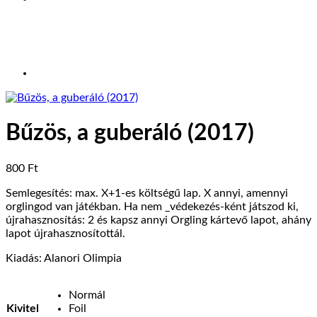
Bűzös, a guberáló (2017)
800
Ft
Semlegesítés: max. X+1-es költségű lap. X annyi, amennyi
orglingod van játékban. Ha nem _védekezés-ként játszod ki,
újrahasznosítás: 2 és kapsz annyi Orgling kártevő lapot, ahány
lapot újrahasznosítottál.
Kiadás: Alanori Olimpia
Normál
Kivitel
Foil