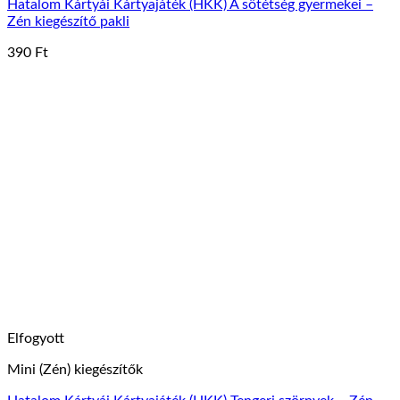
Hatalom Kártyái Kártyajáték (HKK) A sötétség gyermekei –
Zén kiegészítő pakli
390
Ft
Elfogyott
Mini (Zén) kiegészítők