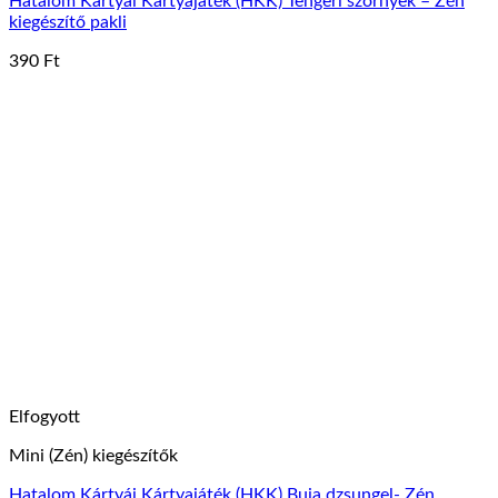
Hatalom Kártyái Kártyajáték (HKK) Tengeri szörnyek – Zén
kiegészítő pakli
390
Ft
Elfogyott
Mini (Zén) kiegészítők
Hatalom Kártyái Kártyajáték (HKK) Buja dzsungel- Zén