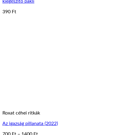
kiegészítő pakli
390
Ft
Roxat céhei ritkák
Az igazság pillanata (2022)
Ártartomány:
700
Ft
–
1400
Ft