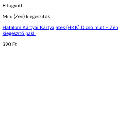
Elfogyott
Mini (Zén) kiegészítők
Hatalom Kártyái Kártyajáték (HKK) Dicső múlt – Zén
kiegészítő pakli
390
Ft