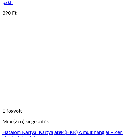
pakli
390
Ft
Elfogyott
Mini (Zén) kiegészítők
Hatalom Kártyái Kártyajáték (HKK) A múlt hangjai – Zén