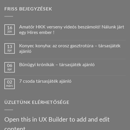
FRISS BEJEGYZÉSEK
Amatőr HKK verseny videós beszámoló! Nálunk járt
16
jún
egy Híres ember !
Nincs
hozzászólás
Konyec konyha: az orosz gasztrotúra – társasjáték
13
a(z)
Amatőr
ápr
ajánló
HKK
verseny
Nincs
videós
hozzászólás
Bűnügyi krónikák – társasjáték ajánló
06
beszámoló!
a(z)
Nálunk
Konyec
ápr
Nincs
járt
konyha:
hozzászólás
egy
az
a(z)
Híres
orosz
7 csoda társasjáték ajánló
02
Bűnügyi
ember
gasztrotúra
márc
krónikák
!
–
Nincs
–
bejegyzéshez
társasjáték
hozzászólás
társasjáték
a(z)
ajánló
ajánló
7
bejegyzéshez
bejegyzéshez
ÜZLETÜNK ELÉRHETŐSÉGE
csoda
társasjáték
ajánló
bejegyzéshez
Open this in UX Builder to add and edit
content