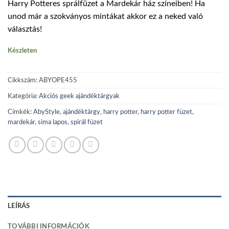
Harry Potteres sprálfüzet a Mardekár ház színeiben! Ha
was:
is:
unod már a szokványos mintákat akkor ez a neked való
1290 Ft.
850 Ft.
választás!
Készleten
Cikkszám:
ABYOPE455
Kategória:
Akciós geek ajándéktárgyak
Címkék:
AbyStyle
,
ajándéktárgy
,
harry potter
,
harry potter füzet
,
mardekár
,
sima lapos
,
spirál füzet
LEÍRÁS
TOVÁBBI INFORMÁCIÓK