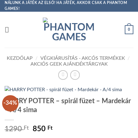
Skip
NÁLUNK A JÁTÉK AZ ELSŐ! HA JÁTÉK, AKKOR CSAK A PHANTOM
GAMES!
to
content
0
KEZDŐLAP
/
VÉGKIÁRUSÍTÁS - AKCÓS TERMÉKEK
/
AKCIÓS GEEK AJÁNDÉKTÁRGYAK
HARRY POTTER – spirál füzet – Mardekár
-34%
– A/4 sima
Original
Current
1290
Ft
850
Ft
price
price