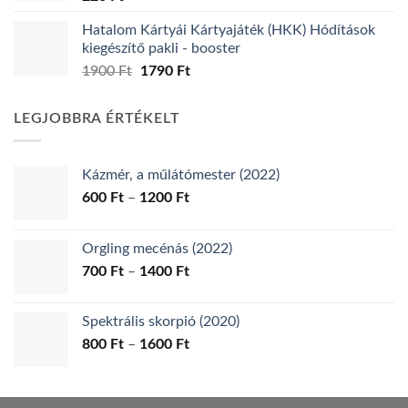
Hatalom Kártyái Kártyajáték (HKK) Hódítások
kiegészítő pakli - booster
Original
Current
1900
Ft
1790
Ft
price
price
was:
is:
LEGJOBBRA ÉRTÉKELT
1900 Ft.
1790 Ft.
Kázmér, a műlátómester (2022)
Ártartomány:
600
Ft
–
1200
Ft
600 Ft
-
Orgling mecénás (2022)
1200 Ft
Ártartomány:
700
Ft
–
1400
Ft
700 Ft
-
Spektrális skorpió (2020)
1400 Ft
Ártartomány:
800
Ft
–
1600
Ft
800 Ft
-
1600 Ft