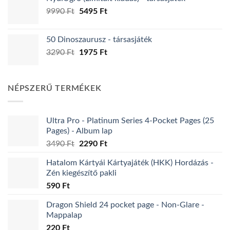
was:
is:
Original
Current
9990
Ft
5990 Ft.
5495
Ft
3595 Ft.
price
price
was:
is:
50 Dinoszaurusz - társasjáték
9990 Ft.
5495 Ft.
Original
Current
3290
Ft
1975
Ft
price
price
was:
is:
3290 Ft.
1975 Ft.
NÉPSZERŰ TERMÉKEK
Ultra Pro - Platinum Series 4-Pocket Pages (25
Pages) - Album lap
Original
Current
3490
Ft
2290
Ft
price
price
Hatalom Kártyái Kártyajáték (HKK) Hordázás -
was:
is:
Zén kiegészítő pakli
3490 Ft.
2290 Ft.
590
Ft
Dragon Shield 24 pocket page - Non-Glare -
Mappalap
220
Ft