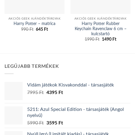
AKCIÓS GEEK AJÁNDÉKTÁRGYAK
AKCIÓS GEEK AJÁNDÉKTÁRGYAK
Harry Potter Rubber
Harry Potter – matrica
Keychain Ravenclaw 6 cm –
Original
Current
990
Ft
645
Ft
price
price
kulcstartó
was:
is:
Original
Current
1990
Ft
1490
Ft
990 Ft.
645 Ft.
price
price
was:
is:
1990 Ft.
1490 Ft.
LEGÚJABB TERMÉKEK
Vidám játékok Kisvakonddal - társasjáték
Original
Current
7995
Ft
4395
Ft
price
price
was:
is:
5211: Azul Special Edition - társasjáték (Angol
7995 Ft.
4395 Ft.
nyelvű)
Original
Current
5990
Ft
3595
Ft
price
price
NyúlUgró (Limitált kiadás) - társasjáték