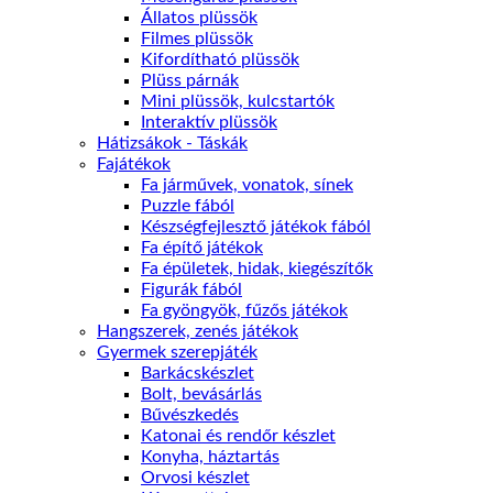
Állatos plüssök
Filmes plüssök
Kifordítható plüssök
Plüss párnák
Mini plüssök, kulcstartók
Interaktív plüssök
Hátizsákok - Táskák
Fajátékok
Fa járművek, vonatok, sínek
Puzzle fából
Készségfejlesztő játékok fából
Fa építő játékok
Fa épületek, hidak, kiegészítők
Figurák fából
Fa gyöngyök, fűzős játékok
Hangszerek, zenés játékok
Gyermek szerepjáték
Barkácskészlet
Bolt, bevásárlás
Bűvészkedés
Katonai és rendőr készlet
Konyha, háztartás
Orvosi készlet