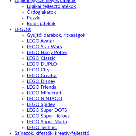
Logikai egyszemélyes játékok
Logikai fejlesztőjátékok
Ördöglakatok
Puzzle
Rubik játékok
LEGO®
Gyűjtői darabok, ritkaságok
LEGO Avatar
LEGO Star Wars
LEGO Harry Potter
LEGO Classic
LEGO DUPLO
LEGO City
LEGO Creator
LEGO Disney
LEGO Friends
LEGO Minecraft
LEGO NINJAGO
LEGO Spidey
LEGO Super DOTS
LEGO Super Heroes
LEGO Super Mario
LEGO Technic
Színezők, kifestők, kreatív-fejlesztő