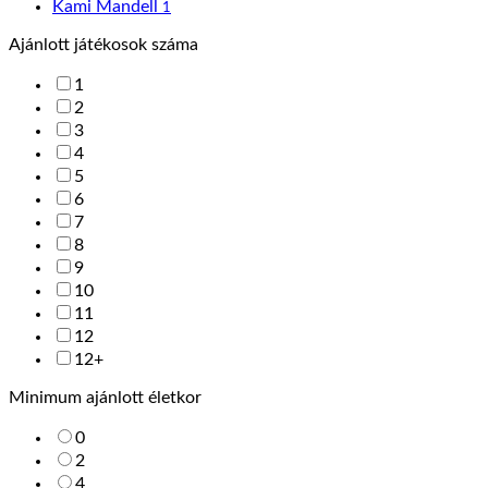
Kami Mandell
1
Ajánlott játékosok száma
1
2
3
4
5
6
7
8
9
10
11
12
12+
Minimum ajánlott életkor
0
2
4