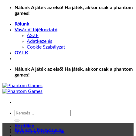
Skip
Nálunk A játék az első! Ha játék, akkor csak a phantom
to
games!
content
Rólunk
Vásárlói tájékoztató
ÁSZF
Adatkezelés
Cookie Szabályzat
GY.I.K
Nálunk A játék az első! Ha játék, akkor csak a phantom
games!
Keresés
a
következőre:
Kezdőlap
Belépés / Regisztráció
Termékek / Kategóriák