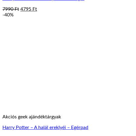
Original
Current
7990
Ft
4795
Ft
price
price
-40%
was:
is:
7990 Ft.
4795 Ft.
Akciós geek ajándéktárgyak
Harry Potter – A halál ereklyéi – Egérpad