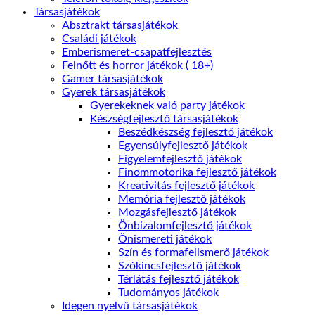
Társasjátékok
Absztrakt társasjátékok
Családi játékok
Emberismeret-csapatfejlesztés
Felnőtt és horror játékok ( 18+)
Gamer társasjátékok
Gyerek társasjátékok
Gyerekeknek való party játékok
Készségfejlesztő társasjátékok
Beszédkészség fejlesztő játékok
Egyensúlyfejlesztő játékok
Figyelemfejlesztő játékok
Finommotorika fejlesztő játékok
Kreativitás fejlesztő játékok
Memória fejlesztő játékok
Mozgásfejlesztő játékok
Önbizalomfejlesztő játékok
Önismereti játékok
Szín és formafelismerő játékok
Szókincsfejlesztő játékok
Térlátás fejlesztő játékok
Tudományos játékok
Idegen nyelvű társasjátékok