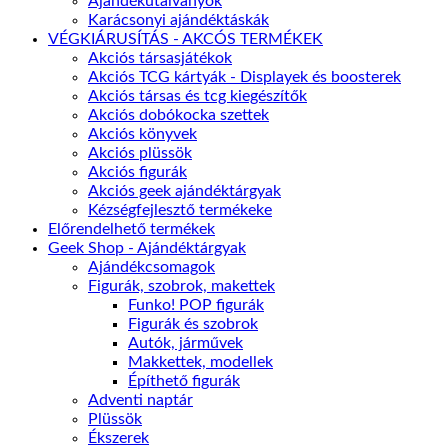
Ajándékutalványok
Karácsonyi ajándéktáskák
VÉGKIÁRUSÍTÁS - AKCÓS TERMÉKEK
Akciós társasjátékok
Akciós TCG kártyák - Displayek és boosterek
Akciós társas és tcg kiegészítők
Akciós dobókocka szettek
Akciós könyvek
Akciós plüssök
Akciós figurák
Akciós geek ajándéktárgyak
Kézségfejlesztő termékeke
Előrendelhető termékek
Geek Shop - Ajándéktárgyak
Ajándékcsomagok
Figurák, szobrok, makettek
Funko! POP figurák
Figurák és szobrok
Autók, járművek
Makkettek, modellek
Építhető figurák
Adventi naptár
Plüssök
Ékszerek