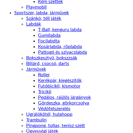
Kém szettek
Playmobil
Sportszer, labda, járművek
Szánkó, téli játék
Labdák
T-Ball, kenguru labda
Gumilabda
Focilabdta
Kosárlabda, röplabda
Pattogó és szivacslabda
Bokszkesztyű, bokszzsák
Biliárd, csocsó, darts
Járművek
Roller
Kerékpár, kiegészítők
Futóbicikli, kismotor
Tricikli
Pedálos, ráülős járgányok
Gördeszka, görkorcsolya
Védőfelszerelés
Ugrálókötél, hulahopp
Trambulin
Pingpong, tollas, tenisz szett
Ügyességi játék