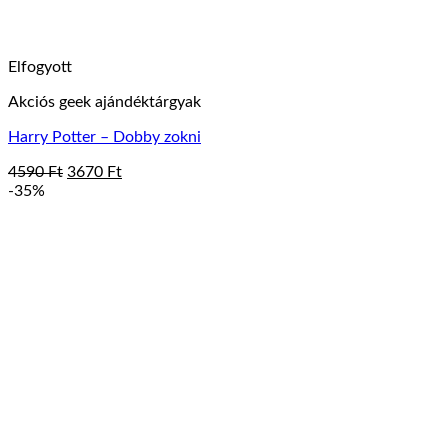
Elfogyott
Akciós geek ajándéktárgyak
Harry Potter – Dobby zokni
Original
Current
4590
Ft
3670
Ft
price
price
-35%
was:
is:
4590 Ft.
3670 Ft.