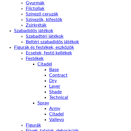
Gyurmák
Filctollak
Színező ceruzák
Színezők, kifestők
Zsírkréták
Szabadidős játékok
Szabadtéri játékok
Beltéri szabadidős játékok
Figurák és festékek, eszközök
Ecsetek, festő kellékek
Festékek
Citadel
Base
Contract
Dry
Layer
Shade
Technical
Spray
Army
Citadel
Valleyo
Figurák
Füvek, talajok, dekorációk