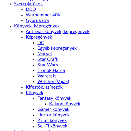
Szerepjátékok
D&D
Warhammer 40K
Gyűrük ura
Könyvek, képregények
Antikvár könyvek, képregények
Képregények
DC
Egyéb képregények
Marvel
Star Craft
Star Wars
Trónok Harca
Warcraft
Witcher (Vaják)
Kifestők, színezők
Könyvek
Fantasy könyvek
Kalandkönyvek
Gamer könyvek
Horror könyvek
Krimi könyvek
Sci-Fi könyvek