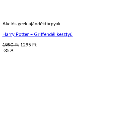
Akciós geek ajándéktárgyak
Harry Potter – Griffendél kesztyű
Original
Current
1990
Ft
1295
Ft
price
price
-35%
was:
is:
1990 Ft.
1295 Ft.