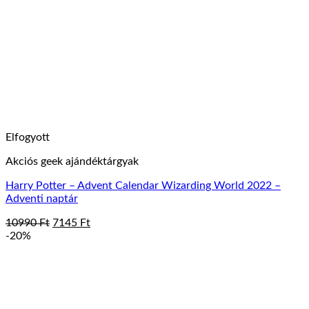
Elfogyott
Akciós geek ajándéktárgyak
Harry Potter – Advent Calendar Wizarding World 2022 –
Adventi naptár
Original
Current
10990
Ft
7145
Ft
price
price
-20%
was:
is:
10990 Ft.
7145 Ft.