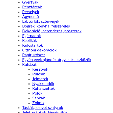
Gyertyák
Pénztárcák
Perselyek
Ágynemű
Lábtörlők, szőnyegek
Bögrék, konyhai felszerelés
Dekoráció, berendezés, poszterek
Egérpadok
Replikák
Kulcstartók
Otthoni dekorációk
Papír, írószer
Egyéb geek ajándéktárgyak és eszközök
Ruházat
Kesztyűk
Pulcsik
Jelmezek
Nyakkendők
Ruha szettek
Pólók
Sapkák
Zoknik
Táskák, szövet szatyrok
Telefon tokok, kiegészítők