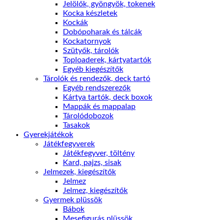
Jelölők, gyöngyök, tokenek
Kocka készletek
Kockák
Dobópoharak és tálcák
Kockatornyok
Szütyők, tárolók
Toploaderek, kártyatartók
Egyéb kiegészítők
Tárolók és rendezők, deck tartó
Egyéb rendszerezők
Kártya tartók, deck boxok
Mappák és mappalap
Tárolódobozok
Tasakok
Gyerekjátékok
Játékfegyverek
Játékfegyver, töltény
Kard, pajzs, sisak
Jelmezek, kiegészítők
Jelmez
Jelmez, kiegészítők
Gyermek plüssök
Bábok
Mesefigurás plüssök