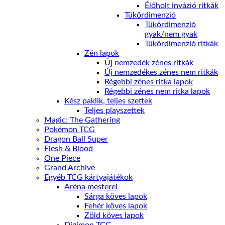
Élőholt invázió ritkák
Tükördimenzió
Tükördimenzió
gyak/nem gyak
Tükördimenzió ritkák
Zén lapok
Új nemzedék zénes ritkák
Új nemzedékes zénes nem ritkák
Régebbi zénes ritka lapok
Régebbi zénes nem ritka lapok
Kész paklik, teljes szettek
Teljes playszettek
Magic: The Gathering
Pokémon TCG
Dragon Ball Super
Flesh & Blood
One Piece
Grand Archive
Egyéb TCG kártyajátékok
Aréna mesterei
Sárga köves lapok
Fehér köves lapok
Zöld köves lapok