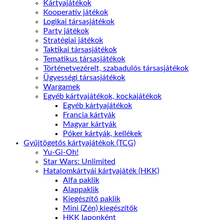
Kártyajátékok
Kooperatív játékok
Logikai társasjátékok
Party játékok
Stratégiai játékok
Taktikai társasjátékok
Tematikus társasjátékok
Történetvezérelt, szabadulós társasjátékok
Ügyességi társasjátékok
Wargamek
Egyéb kártyajátékok, kockajátékok
Egyéb kártyajátékok
Francia kártyák
Magyar kártyák
Póker kártyák, kellékek
Gyűjtögetős kártyajátékok (TCG)
Yu-Gi-Oh!
Star Wars: Unlimited
Hatalomkártyái kártyajáték (HKK)
Alfa paklik
Alappaklik
Kiegészítő paklik
Mini (Zén) kiegészítők
HKK laponként