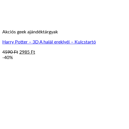
Akciós geek ajándéktárgyak
Harry Potter – 3D A halál ereklyéi – Kulcstartó
Original
Current
4590
Ft
2985
Ft
price
price
-40%
was:
is:
4590 Ft.
2985 Ft.