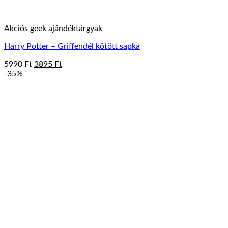
Akciós geek ajándéktárgyak
Harry Potter – Griffendél kötött sapka
Original
Current
5990
Ft
3895
Ft
price
price
-35%
was:
is:
5990 Ft.
3895 Ft.