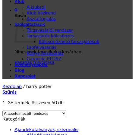
Klub
A klubról
0
Klub házirend
Kosár
Asztalfoglalás
Szolgáltatások
Törzsvásárlói rendszer
Társasjáték kölcsönzés
Kölcsönözhető társasjátékok
Lapfelvásárlás
Nincsenek termékek a kosárban.
Könyv felvásárlás
Garancia PLUSZ
Vásárlás folytatása
Eseménynaptár
Blog
Kapcsolat
Kezdőlap
/
harry potter
Szűrés
1–36 termék, összesen 50 db
Kategóriák
Ajándékutalványok, szezonális