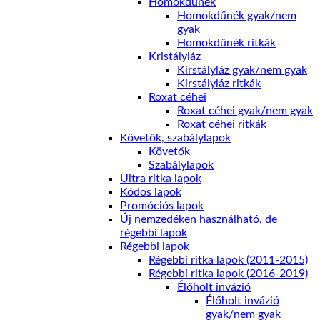
Homokdűnék
Homokdűnék gyak/nem
gyak
Homokdűnék ritkák
Kristályláz
Kirstályláz gyak/nem gyak
Kirstályláz ritkák
Roxat céhei
Roxat céhei gyak/nem gyak
Roxat céhei ritkák
Követők, szabálylapok
Követők
Szabálylapok
Ultra ritka lapok
Kódos lapok
Promóciós lapok
Új nemzedéken használható, de
régebbi lapok
Régebbi lapok
Régebbi ritka lapok (2011-2015)
Régebbi ritka lapok (2016-2019)
Élőholt invázió
Élőholt invázió
gyak/nem gyak