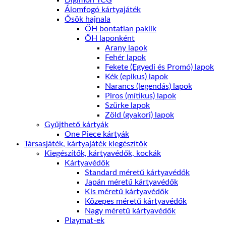
Digimon TCG
Álomfogó kártyajáték
Ősök hajnala
ŐH bontatlan paklik
ŐH laponként
Arany lapok
Fehér lapok
Fekete (Egyedi és Promó) lapok
Kék (epikus) lapok
Narancs (legendás) lapok
Piros (mítikus) lapok
Szürke lapok
Zöld (gyakori) lapok
Gyűjthető kártyák
One Piece kártyák
Társasjáték, kártyajáték kiegészítők
Kiegészítők, kártyavédők, kockák
Kártyavédők
Standard méretű kártyavédők
Japán méretű kártyavédők
Kis méretű kártyavédők
Közepes méretű kártyavédők
Nagy méretű kártyavédők
Playmat-ek