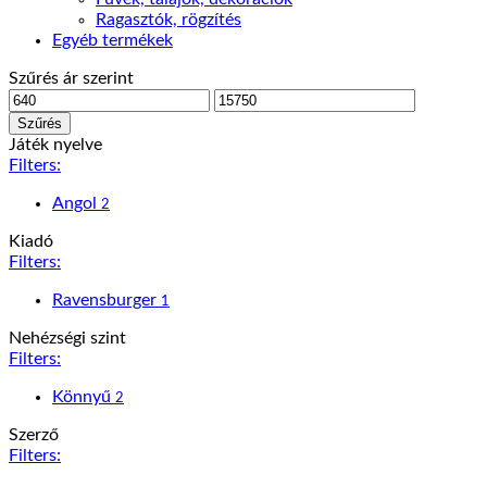
Ragasztók, rögzítés
Egyéb termékek
Szűrés ár szerint
Min
Max
ár
ár
Szűrés
Játék nyelve
Filters:
Angol
2
Kiadó
Filters:
Ravensburger
1
Nehézségi szint
Filters:
Könnyű
2
Szerző
Filters: