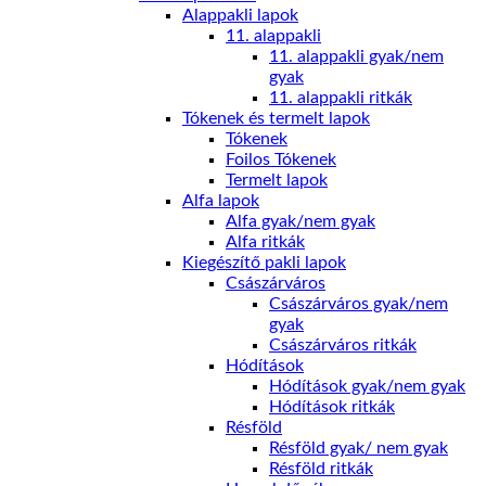
Alappakli lapok
11. alappakli
11. alappakli gyak/nem
gyak
11. alappakli ritkák
Tókenek és termelt lapok
Tókenek
Foilos Tókenek
Termelt lapok
Alfa lapok
Alfa gyak/nem gyak
Alfa ritkák
Kiegészítő pakli lapok
Császárváros
Császárváros gyak/nem
gyak
Császárváros ritkák
Hódítások
Hódítások gyak/nem gyak
Hódítások ritkák
Résföld
Résföld gyak/ nem gyak
Résföld ritkák