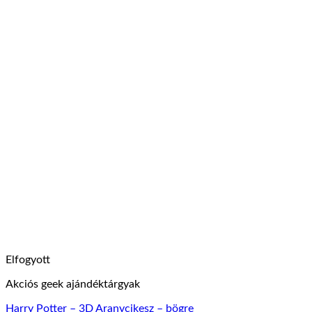
Elfogyott
Akciós geek ajándéktárgyak
Harry Potter – 3D Aranycikesz – bögre