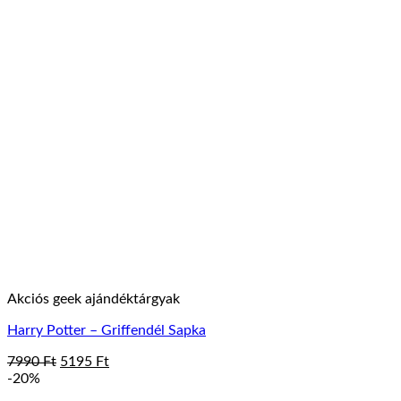
Akciós geek ajándéktárgyak
Harry Potter – Griffendél Sapka
Original
Current
7990
Ft
5195
Ft
price
price
-20%
was:
is: