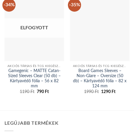
-34%
-35%
ELFOGYOTT
AKCIÓS TÁRSAS ÉS TCG KIEGÉSZÍTŐK
AKCIÓS TÁRSAS ÉS TCG KIEGÉSZÍTŐK
Gamegenic – MATTE Catan-
Board Games Sleeves –
Sized Sleeves Clear (50 db) –
Non-Glare – Oversize (50
Kártyavédő fólia – 56 x 82
db) – Kártyavédő fólia – 82 x
mm
124 mm
Original
Current
Original
Current
1190
Ft
790
Ft
1990
Ft
1290
Ft
price
price
price
price
was:
is:
was:
is:
1190 Ft.
790 Ft.
1990 Ft.
1290 Ft.
LEGÚJABB TERMÉKEK