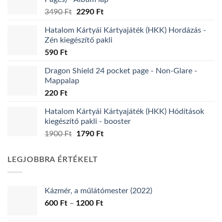
Original
Current
3490
Ft
2290
Ft
price
price
Hatalom Kártyái Kártyajáték (HKK) Hordázás -
was:
is:
Zén kiegészítő pakli
3490 Ft.
2290 Ft.
590
Ft
Dragon Shield 24 pocket page - Non-Glare -
Mappalap
220
Ft
Hatalom Kártyái Kártyajáték (HKK) Hódítások
kiegészítő pakli - booster
Original
Current
1900
Ft
1790
Ft
price
price
was:
is:
LEGJOBBRA ÉRTÉKELT
1900 Ft.
1790 Ft.
Kázmér, a műlátómester (2022)
Ártartomány:
600
Ft
–
1200
Ft
600 Ft