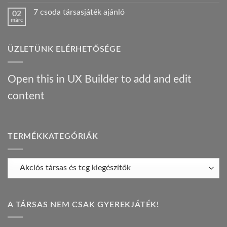
hozzászólás
egy
az
a(z)
Híres
orosz
7 csoda társasjáték ajánló
02
Bűnügyi
ember
gasztrotúra
márc
krónikák
!
–
Nincs
–
bejegyzéshez
társasjáték
hozzászólás
társasjáték
a(z)
ajánló
ajánló
7
bejegyzéshez
bejegyzéshez
ÜZLETÜNK ELÉRHETŐSÉGE
csoda
társasjáték
ajánló
bejegyzéshez
Open this in UX Builder to add and edit
content
TERMÉKKATEGÓRIÁK
A TÁRSAS NEM CSAK GYEREKJÁTÉK!