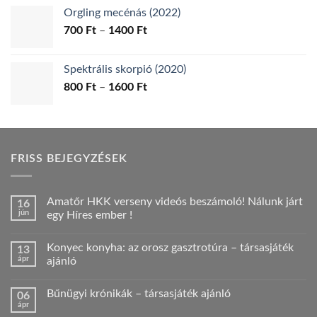
-
Orgling mecénás (2022)
1200 Ft
Ártartomány:
700
Ft
–
1400
Ft
700 Ft
-
Spektrális skorpió (2020)
1400 Ft
Ártartomány:
800
Ft
–
1600
Ft
800 Ft
-
1600 Ft
FRISS BEJEGYZÉSEK
Amatőr HKK verseny videós beszámoló! Nálunk járt
16
jún
egy Híres ember !
Nincs
hozzászólás
Konyec konyha: az orosz gasztrotúra – társasjáték
13
a(z)
Amatőr
ápr
ajánló
HKK
verseny
Nincs
videós
hozzászólás
Bűnügyi krónikák – társasjáték ajánló
06
beszámoló!
a(z)
Nálunk
Konyec
ápr
Nincs
járt
konyha: