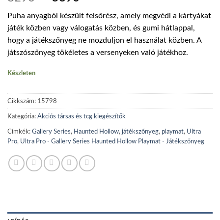
price
price
Puha anyagból készült felsőrész, amely megvédi a kártyákat
was:
is:
játék közben vagy válogatás közben, és gumi hátlappal,
8290 Ft.
5390 Ft.
hogy a játékszőnyeg ne mozduljon el használat közben. A
játszószőnyeg tökéletes a versenyeken való játékhoz.
Készleten
Cikkszám:
15798
Kategória:
Akciós társas és tcg kiegészítők
Címkék:
Gallery Series
,
Haunted Hollow
,
játékszőnyeg
,
playmat
,
Ultra
Pro
,
Ultra Pro - Gallery Series Haunted Hollow Playmat - Játékszőnyeg