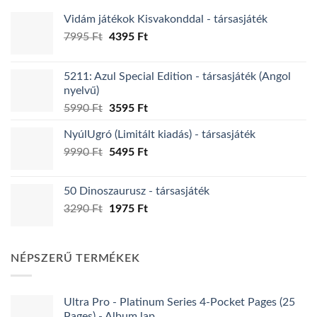
Vidám játékok Kisvakonddal - társasjáték
Original
Current
7995
Ft
4395
Ft
price
price
was:
is:
5211: Azul Special Edition - társasjáték (Angol
7995 Ft.
4395 Ft.
nyelvű)
Original
Current
5990
Ft
3595
Ft
price
price
NyúlUgró (Limitált kiadás) - társasjáték
was:
is:
Original
Current
9990
Ft
5990 Ft.
5495
Ft
3595 Ft.
price
price
was:
is:
50 Dinoszaurusz - társasjáték
9990 Ft.
5495 Ft.
Original
Current
3290
Ft
1975
Ft
price
price
was:
is:
3290 Ft.
1975 Ft.
NÉPSZERŰ TERMÉKEK
Ultra Pro - Platinum Series 4-Pocket Pages (25
Pages) - Album lap