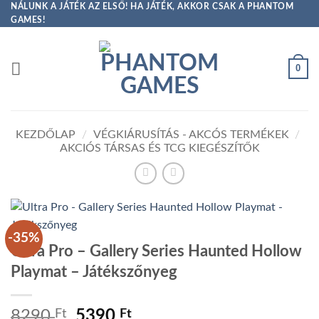
Skip
NÁLUNK A JÁTÉK AZ ELSŐ! HA JÁTÉK, AKKOR CSAK A PHANTOM
GAMES!
to
content
0
KEZDŐLAP
/
VÉGKIÁRUSÍTÁS - AKCÓS TERMÉKEK
/
AKCIÓS TÁRSAS ÉS TCG KIEGÉSZÍTŐK
-35%
Ultra Pro – Gallery Series Haunted Hollow
Playmat – Játékszőnyeg
Original
Current
8290
Ft
5390
Ft