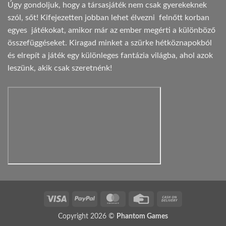
Úgy gondoljuk, hogy a társasjáték nem csak gyerekeknek
szól, sőt! Kifejezetten jobban lehet élvezni felnőtt korban
egyes játékokat, amikor már az ember megérti a különböző
összefüggéseket. Kiragad minket a szürke hétköznapokból
és elrepít a játék egy különleges fantázia világba, ahol azok
leszünk, akik csak szeretnénk!
Visa
PayPal
MasterCard
Credit
Cash
Card
On
Copyright 2026 ©
Phantom Games
Delivery