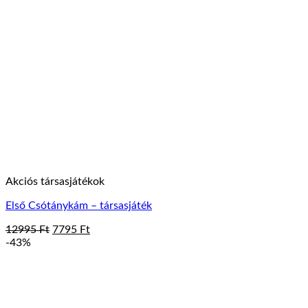
Akciós társasjátékok
Első Csótánykám – társasjáték
Original
Current
12995
Ft
7795
Ft
price
price
-43%
was:
is:
12995 Ft.
7795 Ft.