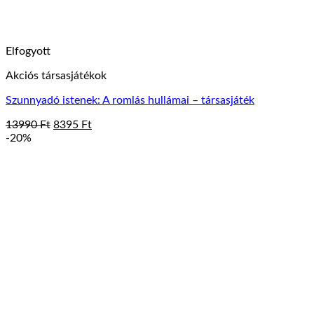
Elfogyott
Akciós társasjátékok
Szunnyadó istenek: A romlás hullámai – társasjáték
Original
Current
13990
Ft
8395
Ft
price
price
-20%
was:
is:
13990 Ft.
8395 Ft.