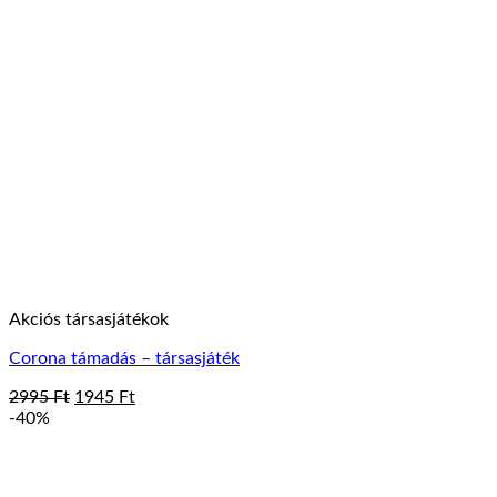
Akciós társasjátékok
Corona támadás – társasjáték
Original
Current
2995
Ft
1945
Ft
price
price
-40%
was:
is:
2995 Ft.
1945 Ft.