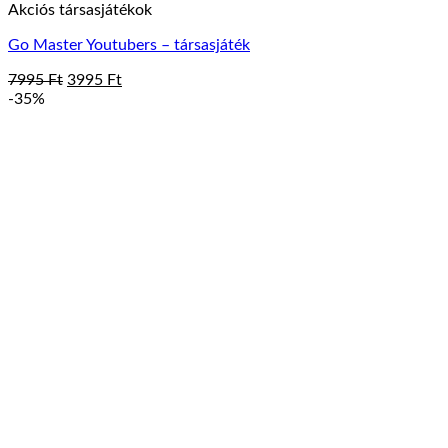
Akciós társasjátékok
Go Master Youtubers – társasjáték
Original
Current
7995
Ft
3995
Ft
price
price
-35%
was:
is:
7995 Ft.
3995 Ft.