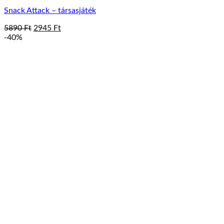
Snack Attack – társasjáték
Original
Current
5890
Ft
2945
Ft
price
price
-40%
was:
is:
5890 Ft.
2945 Ft.