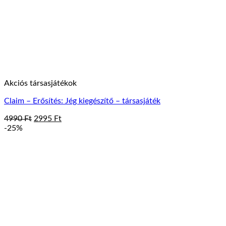
Akciós társasjátékok
Claim – Erősítés: Jég kiegészítő – társasjáték
Original
Current
4990
Ft
2995
Ft
price
price
-25%
was:
is:
4990 Ft.
2995 Ft.