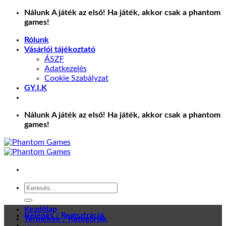
Skip
Nálunk A játék az első! Ha játék, akkor csak a phantom
to
games!
content
Rólunk
Vásárlói tájékoztató
ÁSZF
Adatkezelés
Cookie Szabályzat
GY.I.K
Nálunk A játék az első! Ha játék, akkor csak a phantom
games!
Keresés
a
következőre:
Kezdőlap
Belépés / Regisztráció
Termékek / Kategóriák