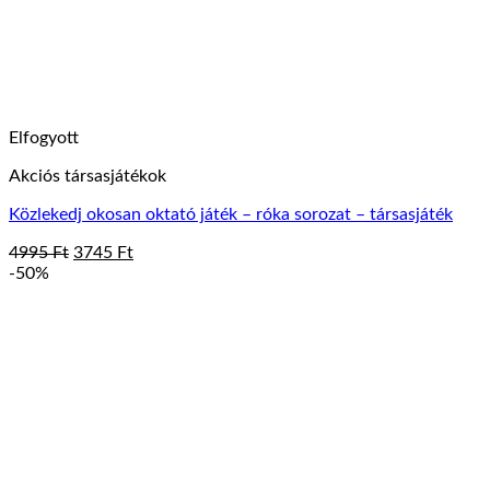
Elfogyott
Akciós társasjátékok
Közlekedj okosan oktató játék – róka sorozat – társasjáték
Original
Current
4995
Ft
3745
Ft
price
price
-50%
was:
is:
4995 Ft.
3745 Ft.