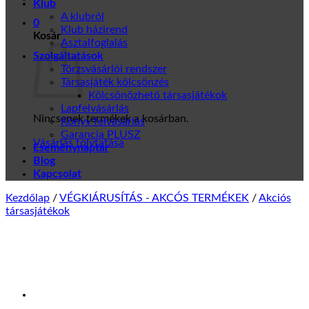
Klub
A klubról
0
Klub házirend
Kosár
Asztalfoglalás
Szolgáltatások
Törzsvásárlói rendszer
Társasjáték kölcsönzés
Kölcsönözhető társasjátékok
Lapfelvásárlás
Nincsenek termékek a kosárban.
Könyv felvásárlás
Garancia PLUSZ
Vásárlás folytatása
Eseménynaptár
Blog
Kapcsolat
Kezdőlap
/
VÉGKIÁRUSÍTÁS - AKCÓS TERMÉKEK
/
Akciós
társasjátékok