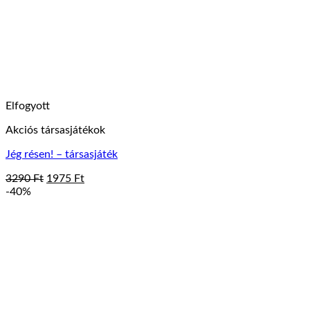
Elfogyott
Akciós társasjátékok
Jég résen! – társasjáték
Original
Current
3290
Ft
1975
Ft
price
price
-40%
was:
is:
3290 Ft.
1975 Ft.