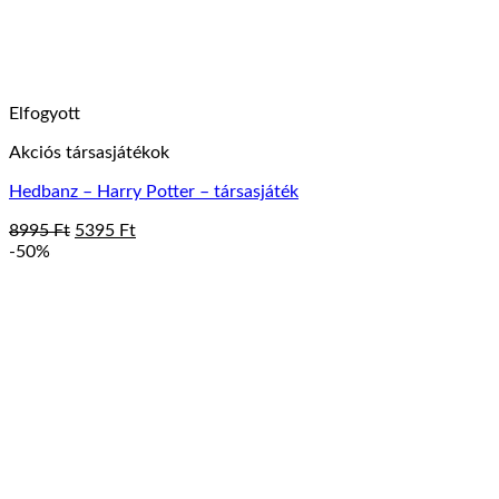
Elfogyott
Akciós társasjátékok
Hedbanz – Harry Potter – társasjáték
Original
Current
8995
Ft
5395
Ft
price
price
-50%
was:
is:
8995 Ft.
5395 Ft.