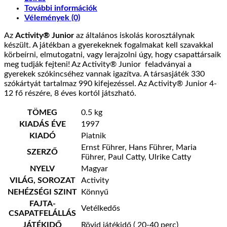
További információk
Vélemények (0)
Az
Activity® Junior
az általános iskolás korosztálynak
készült. A játékban a gyerekeknek fogalmakat kell szavakkal
körbeírni, elmutogatni, vagy lerajzolni úgy, hogy csapattársaik
meg tudják fejteni! Az Activity® Junior feladványai a
gyerekek szókincséhez vannak igazítva. A társasjáték 330
szókártyát tartalmaz 990 kifejezéssel. Az Activity® Junior 4-
12 fő részére, 8 éves kortól játszható.
TÖMEG
0.5 kg
KIADÁS ÉVE
1997
KIADÓ
Piatnik
Ernst Führer, Hans Führer, Maria
SZERZŐ
Führer, Paul Catty, Ulrike Catty
NYELV
Magyar
VILÁG, SOROZAT
Activity
NEHÉZSÉGI SZINT
Könnyű
FAJTA-
Vetélkedős
CSAPATFELÁLLÁS
JÁTÉKIDŐ
Rövid játékidő ( 20-40 perc)