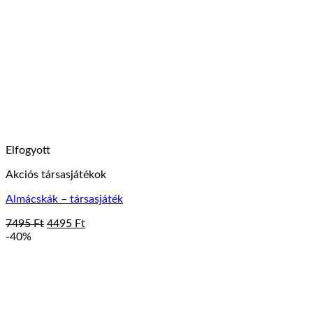
Elfogyott
Akciós társasjátékok
Almácskák – társasjáték
Original
Current
7495
Ft
4495
Ft
price
price
-40%
was:
is:
7495 Ft.
4495 Ft.