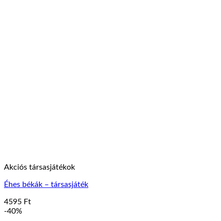
Akciós társasjátékok
Éhes békák – társasjáték
4595
Ft
-40%