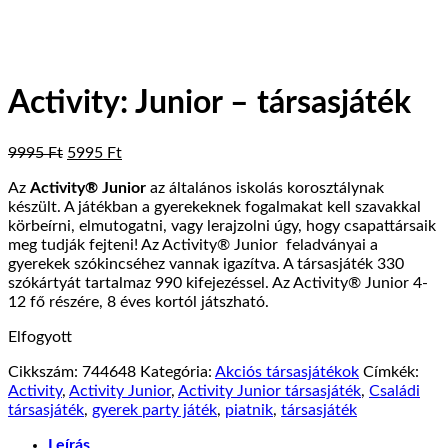
Activity: Junior – társasjáték
Original
Current
9995
Ft
5995
Ft
price
price
Az
Activity® Junior
az általános iskolás korosztálynak
was:
is:
készült. A játékban a gyerekeknek fogalmakat kell szavakkal
9995 Ft.
5995 Ft.
körbeírni, elmutogatni, vagy lerajzolni úgy, hogy csapattársaik
meg tudják fejteni! Az Activity® Junior feladványai a
gyerekek szókincséhez vannak igazítva. A társasjáték 330
szókártyát tartalmaz 990 kifejezéssel. Az Activity® Junior 4-
12 fő részére, 8 éves kortól játszható.
Elfogyott
Cikkszám:
744648
Kategória:
Akciós társasjátékok
Címkék:
Activity
,
Activity Junior
,
Activity Junior társasjáték
,
Családi
társasjáték
,
gyerek party játék
,
piatnik
,
társasjáték
Leírás