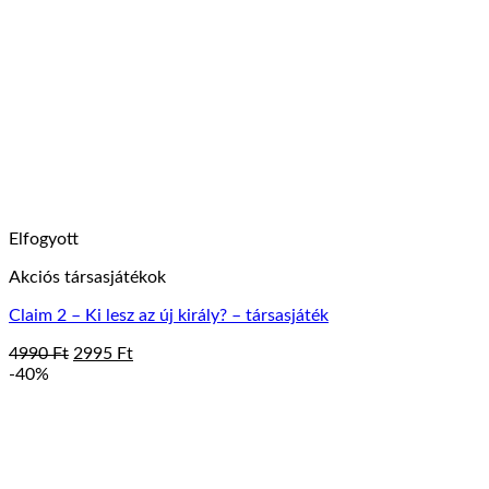
Elfogyott
Akciós társasjátékok
Claim 2 – Ki lesz az új király? – társasjáték
Original
Current
4990
Ft
2995
Ft
price
price
-40%
was:
is:
4990 Ft.
2995 Ft.