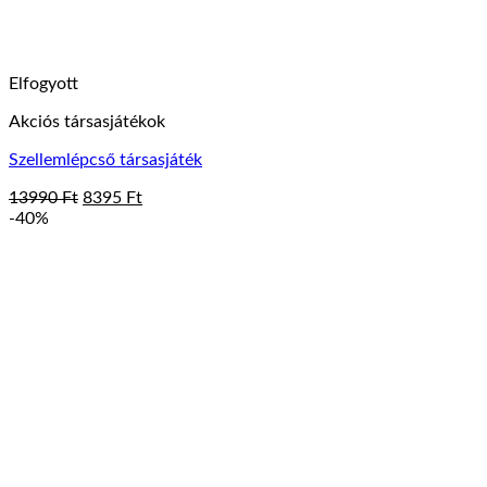
Elfogyott
Akciós társasjátékok
Szellemlépcső társasjáték
Original
Current
13990
Ft
8395
Ft
price
price
-40%
was:
is:
13990 Ft.
8395 Ft.