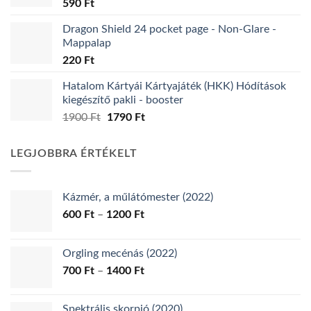
590
Ft
Dragon Shield 24 pocket page - Non-Glare -
Mappalap
220
Ft
Hatalom Kártyái Kártyajáték (HKK) Hódítások
kiegészítő pakli - booster
Original
Current
1900
Ft
1790
Ft
price
price
was:
is:
LEGJOBBRA ÉRTÉKELT
1900 Ft.
1790 Ft.
Kázmér, a műlátómester (2022)
Ártartomány:
600
Ft
–
1200
Ft
600 Ft
-
Orgling mecénás (2022)
1200 Ft
Ártartomány:
700
Ft
–
1400
Ft
700 Ft
-
Spektrális skorpió (2020)