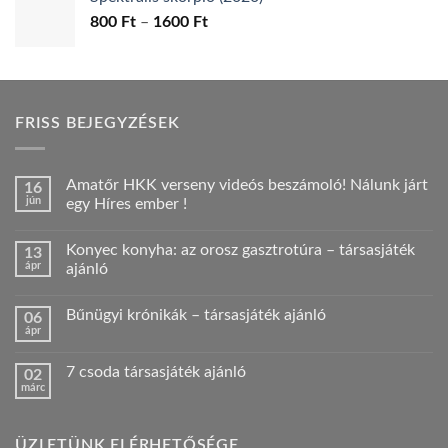
1400 Ft
Ártartomány:
800
Ft
–
1600
Ft
800 Ft
-
1600 Ft
FRISS BEJEGYZÉSEK
Amatőr HKK verseny videós beszámoló! Nálunk járt
16
jún
egy Híres ember !
Nincs
hozzászólás
Konyec konyha: az orosz gasztrotúra – társasjáték
13
a(z)
Amatőr
ápr
ajánló
HKK
verseny
Nincs
videós
hozzászólás
Bűnügyi krónikák – társasjáték ajánló
06
beszámoló!
a(z)
Nálunk
Konyec
ápr
Nincs
járt
konyha:
hozzászólás
egy
az
a(z)
Híres
orosz
7 csoda társasjáték ajánló
02
Bűnügyi
ember
gasztrotúra
márc
krónikák
!
–
Nincs
–
bejegyzéshez
társasjáték
hozzászólás
társasjáték
a(z)
ajánló
ajánló
7
bejegyzéshez
bejegyzéshez
ÜZLETÜNK ELÉRHETŐSÉGE
csoda