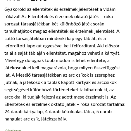
price
price
Gyakorold az ellentétek és érzelmek jelentését a vidám
was:
is:
rókával! Az Ellentétek és érzelmek oktató játék – róka
4995 Ft.
2995 Ft.
sorozat társasjátékban két különböző játék során
tanulhatjátok meg az ellentétek és érzelmek jelentését. A
Lottó társasjátékban mindenki kap egy táblát, és a
lefordított lapokat egyesével kell felfordítani. Aki először
talál a saját tábláján ellentétet, magához veheti a kártyát.
Mivel egy dolognak több módon is lehet ellentéte, a
játékosnak el kell magyaráznia, hogy milyen összefüggést
lát. A Mesélő társasjátékban az arc csíkok is szerephez
jutnak, a játékosok a táblák kapott kártyák és arccsíkok
segítségével különböző történeteket találhatnak ki, az
arcokkal ki tudják fejezni az adott mese érzelmeit is. Az
Ellentétek és érzelmek oktató játék – róka sorozat tartalma:
24 darab kártyalap, 4 darab kétoldalas tábla, 5 darab
hangulat arc csík, játékszabály.