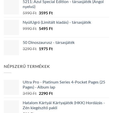
5211: Azul Special Edition - társasjáték (Angol
7995 Ft.
4395 Ft.
nyelvű)
Original
Current
5990
Ft
3595
Ft
price
price
NyúlUgró (Limitált kiadás) - társasjáték
was:
is:
Original
Current
9990
Ft
5990 Ft.
5495
Ft
3595 Ft.
price
price
was:
is:
50 Dinoszaurusz - társasjáték
9990 Ft.
5495 Ft.
Original
Current
3290
Ft
1975
Ft
price
price
was:
is:
3290 Ft.
1975 Ft.
NÉPSZERŰ TERMÉKEK
Ultra Pro - Platinum Series 4-Pocket Pages (25
Pages) - Album lap
Original
Current
3490
Ft
2290
Ft
price
price
Hatalom Kártyái Kártyajáték (HKK) Hordázás -
was:
is:
Zén kiegészítő pakli
3490 Ft.
2290 Ft.