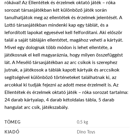
rókával! Az Ellentétek és érzelmek oktató játék – róka
sorozat társasjátékban két különböző játék során
tanulhatjátok meg az ellentétek és érzelmek jelentését. A
Lottó társasjátékban mindenki kap egy táblát, és a
lefordított lapokat egyesével kell felfordítani. Aki először
talál a saját tábláján ellentétet, magához veheti a kártyát.
Mivel egy dolognak több módon is lehet ellentéte, a
játékosnak el kell magyaráznia, hogy milyen összefüggést
lát. A Mesélő társasjátékban az arc csíkok is szerephez
jutnak, a játékosok a táblák kapott kártyák és arccsíkok
segítségével különböző történeteket találhatnak ki, az
arcokkal ki tudják fejezni az adott mese érzelmeit is. Az
Ellentétek és érzelmek oktató játék – róka sorozat tartalma:
24 darab kártyalap, 4 darab kétoldalas tábla, 5 darab
hangulat arc csík, játékszabály.
TÖMEG
0.5 kg
KIADÓ
Dino Toys