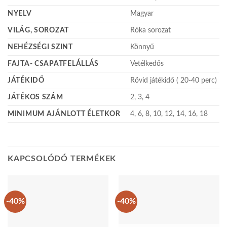
NYELV
Magyar
VILÁG, SOROZAT
Róka sorozat
NEHÉZSÉGI SZINT
Könnyű
FAJTA- CSAPATFELÁLLÁS
Vetélkedős
JÁTÉKIDŐ
Rövid játékidő ( 20-40 perc)
JÁTÉKOS SZÁM
2, 3, 4
MINIMUM AJÁNLOTT ÉLETKOR
4, 6, 8, 10, 12, 14, 16, 18
KAPCSOLÓDÓ TERMÉKEK
-40%
-40%