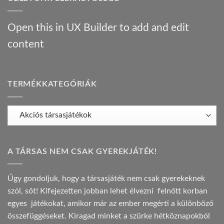
társasjáték
ajánló
bejegyzéshez
Open this in UX Builder to add and edit
content
TERMÉKKATEGÓRIÁK
A TÁRSAS NEM CSAK GYEREKJÁTÉK!
Úgy gondoljuk, hogy a társasjáték nem csak gyerekeknek
szól, sőt! Kifejezetten jobban lehet élvezni felnőtt korban
egyes játékokat, amikor már az ember megérti a különböző
összefüggéseket. Kiragad minket a szürke hétköznapokból