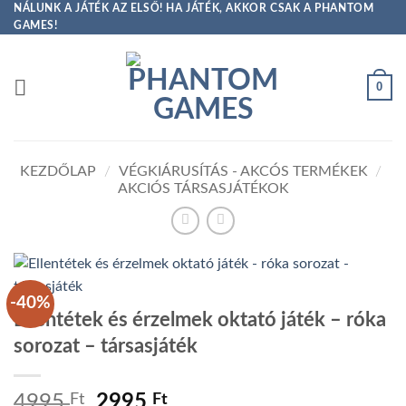
Skip
NÁLUNK A JÁTÉK AZ ELSŐ! HA JÁTÉK, AKKOR CSAK A PHANTOM
GAMES!
to
content
0
KEZDŐLAP
/
VÉGKIÁRUSÍTÁS - AKCÓS TERMÉKEK
/
AKCIÓS TÁRSASJÁTÉKOK
-40%
Ellentétek és érzelmek oktató játék – róka
sorozat – társasjáték
Original
Current
4995
Ft
2995
Ft