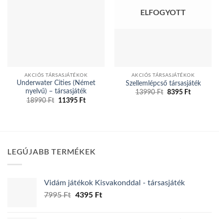
ELFOGYOTT
AKCIÓS TÁRSASJÁTÉKOK
AKCIÓS TÁRSASJÁTÉKOK
Underwater Cities (Német
Szellemlépcső társasjáték
nyelvű) – társasjáték
Original
Current
13990
Ft
8395
Ft
price
price
Original
Current
18990
Ft
11395
Ft
was:
is:
price
price
13990 Ft.
8395 Ft.
was:
is:
18990 Ft.
11395 Ft.
LEGÚJABB TERMÉKEK
Vidám játékok Kisvakonddal - társasjáték
Original
Current
7995
Ft
4395
Ft
price
price
was:
is: