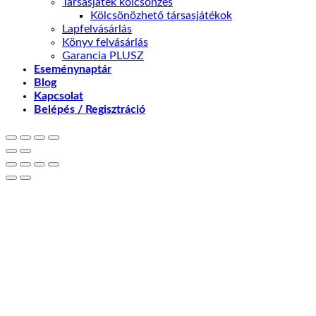
Társasjáték kölcsönzés
Kölcsönözhető társasjátékok
Lapfelvásárlás
Könyv felvásárlás
Garancia PLUSZ
Eseménynaptár
Blog
Kapcsolat
Belépés / Regisztráció