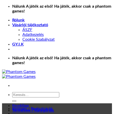
Skip
Nálunk A játék az első! Ha játék, akkor csak a phantom
to
games!
content
Rólunk
Vásárlói tájékoztató
ÁSZF
Adatkezelés
Cookie Szabályzat
GY.I.K
Nálunk A játék az első! Ha játék, akkor csak a phantom
games!
Keresés
a
következőre:
Kezdőlap
Belépés / Regisztráció
Termékek / Kategóriák