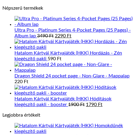
price
price
9990 Ft.
5495 Ft.
Népszerű termékek
was:
is:
3290 Ft.
1975 Ft.
Ultra Pro - Platinum Series 4-Pocket Pages (25 Pages) -
Original
Current
Album lap
3490
Ft
2290
Ft
price
price
was:
is:
3490 Ft.
2290 Ft.
Hatalom Kártyái Kártyajáték (HKK) Hordázás - Zén
kiegészítő pakli
590
Ft
Dragon Shield 24 pocket page - Non-Glare - Mappalap
220
Ft
Hatalom Kártyái Kártyajáték (HKK) Hódítások
Original
Current
kiegészítő pakli - booster
1900
Ft
1790
Ft
price
price
Legjobbra értékelt
was:
is:
1900 Ft.
1790 Ft.