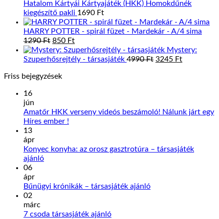
Hatalom Kártyái Kártyajáték (HKK) Homokdűnék
kiegészítő pakli
1690
Ft
HARRY POTTER - spirál füzet - Mardekár - A/4 sima
Original
Current
1290
Ft
850
Ft
price
price
Mystery:
was:
is:
Original
Current
Szuperhősrejtély - társasjáték
4990
Ft
3245
Ft
1290 Ft.
850 Ft.
price
price
Friss bejegyzések
was:
is:
4990 Ft.
3245 Ft.
16
jún
Amatőr HKK verseny videós beszámoló! Nálunk járt egy
Nincs
Híres ember !
hozzászólás
13
a(z)
ápr
Amatőr
Konyec konyha: az orosz gasztrotúra – társasjáték
HKK
Nincs
ajánló
verseny
hozzászólás
06
a(z)
videós
ápr
Konyec
beszámoló!
Nincs
Bűnügyi krónikák – társasjáték ajánló
konyha:
Nálunk
hozzászólás
02
az
járt
a(z)
márc
orosz
egy
Bűnügyi
Nincs
7 csoda társasjáték ajánló