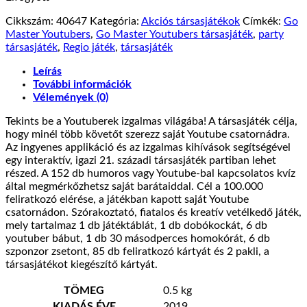
Cikkszám:
40647
Kategória:
Akciós társasjátékok
Címkék:
Go
Master Youtubers
,
Go Master Youtubers társasjáték
,
party
társasjáték
,
Regio játék
,
társasjáték
Leírás
További információk
Vélemények (0)
Tekints be a Youtuberek izgalmas világába! A társasjáték célja,
hogy minél több követőt szerezz saját Youtube csatornádra.
Az ingyenes applikáció és az izgalmas kihívások segítségével
egy interaktív, igazi 21. századi társasjáték partiban lehet
részed. A 152 db humoros vagy Youtube-bal kapcsolatos kvíz
által megmérkőzhetsz saját barátaiddal. Cél a 100.000
feliratkozó elérése, a játékban kapott saját Youtube
csatornádon. Szórakoztató, fiatalos és kreatív vetélkedő játék,
mely tartalmaz 1 db játéktáblát, 1 db dobókockát, 6 db
youtuber bábut, 1 db 30 másodperces homokórát, 6 db
szponzor zsetont, 85 db feliratkozó kártyát és 2 pakli, a
társasjátékot kiegészítő kártyát.
TÖMEG
0.5 kg
KIADÁS ÉVE
2019