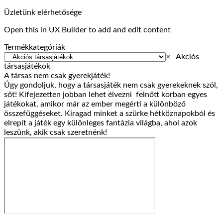
gasztrotúra
Híres
krónikák
hozzászólás
Üzletünk elérhetősége
–
ember
a(z)
–
társasjáték
!
7
társasjáték
Open this in UX Builder to add and edit content
ajánló
bejegyzéshez
csoda
ajánló
bejegyzéshez
társasjáték
bejegyzéshez
Termékkategóriák
ajánló
×
Akciós
bejegyzéshez
társasjátékok
A társas nem csak gyerekjáték!
Úgy gondoljuk, hogy a társasjáték nem csak gyerekeknek szól,
sőt! Kifejezetten jobban lehet élvezni felnőtt korban egyes
játékokat, amikor már az ember megérti a különböző
összefüggéseket. Kiragad minket a szürke hétköznapokból és
elrepít a játék egy különleges fantázia világba, ahol azok
leszünk, akik csak szeretnénk!
V