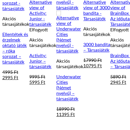
Akciós
társasjátékok
Akciós
Elfogyott
Elfogyott
Ellentétek és
társasjátékok
érzelmek
Akciós
Akciós
3000 bandita
oktató játék
társasjátékok
társasját
– Társasjáték
– róka
Activity:
BrainBox
sorozat –
17990
Ft
Junior –
Akciós
Az időuta
társasjáték
Original
Current
10795
Ft
társasjáték
társasjátékok
– Társasj
price
price
4995
Ft
was:
is:
9995
Ft
Underwater
5890
Ft
Original
Current
2995
Ft
Original
Current
17990 Ft.
10795 Ft.
Original
C
5995
Ft
Cities
2945
Ft
price
price
price
price
price
pr
(Német
was:
is:
was:
is:
was:
is
nyelvű) –
4995 Ft.
2995 Ft.
9995 Ft.
5995 Ft.
5890 Ft.
2
társasjáték
18990
Ft
Original
Current
11395
Ft
price
price
was:
is: