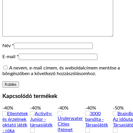
Név
*
E-mail
*
A nevem, e-mail címem, és weboldalcímem mentése a
böngészőben a következő hozzászólásomhoz.
Kapcsolódó termékek
-40%
-40%
-40%
-40%
-50%