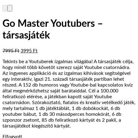
Go Master Youtubers –
társasjáték
Original
Current
7995
Ft
3995
Ft
price
price
Tekints be a Youtuberek izgalmas világába! A társasjáték célja,
was:
is:
hogy minél több követőt szerezz saját Youtube csatornádra.
7995 Ft.
3995 Ft.
Az ingyenes applikáció és az izgalmas kihívások segítségével
egy interaktív, igazi 21. századi társasjáték partiban lehet
részed. A 152 db humoros vagy Youtube-bal kapcsolatos kvíz
által megmérkőzhetsz saját barátaiddal. Cél a 100.000
feliratkozó elérése, a játékban kapott saját Youtube
csatornádon. Szórakoztató, fiatalos és kreatív vetélkedő játék,
mely tartalmaz 1 db játéktáblát, 1 db dobókockát, 6 db
youtuber bábut, 1 db 30 másodperces homokórát, 6 db
szponzor zsetont, 85 db feliratkozó kártyát és 2 pakli, a
társasjátékot kiegészítő kártyát.
Elfogyott