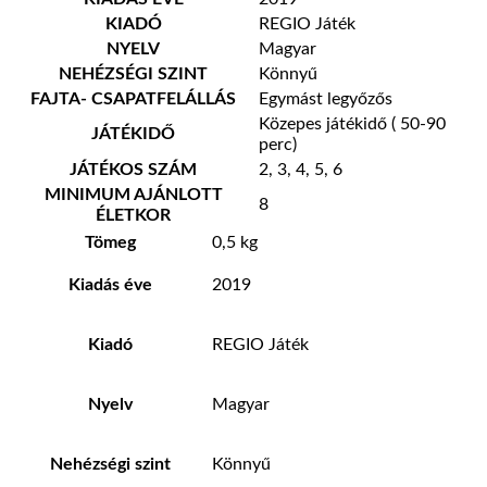
KIADÓ
REGIO Játék
NYELV
Magyar
NEHÉZSÉGI SZINT
Könnyű
FAJTA- CSAPATFELÁLLÁS
Egymást legyőzős
Közepes játékidő ( 50-90
JÁTÉKIDŐ
perc)
JÁTÉKOS SZÁM
2, 3, 4, 5, 6
MINIMUM AJÁNLOTT
8
ÉLETKOR
Tömeg
0,5 kg
Kiadás éve
2019
Kiadó
REGIO Játék
Nyelv
Magyar
Nehézségi szint
Könnyű