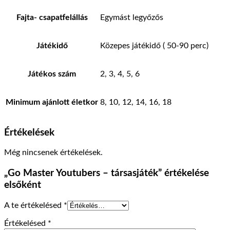
Fajta- csapatfelállás
Egymást legyőzős
Játékidő
Közepes játékidő ( 50-90 perc)
Játékos szám
2, 3, 4, 5, 6
Minimum ajánlott életkor
8, 10, 12, 14, 16, 18
Értékelések
Még nincsenek értékelések.
„Go Master Youtubers – társasjáték” értékelése
elsőként
A te értékelésed
*
Értékelésed
*