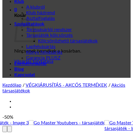
Klub
A klubról
0
Klub házirend
Kosár
Asztalfoglalás
Szolgáltatások
Törzsvásárlói rendszer
Társasjáték kölcsönzés
Kölcsönözhető társasjátékok
Lapfelvásárlás
Nincsenek termékek a kosárban.
Könyv felvásárlás
Garancia PLUSZ
Vásárlás folytatása
Eseménynaptár
Blog
Kapcsolat
Kezdőlap
/
VÉGKIÁRUSÍTÁS - AKCÓS TERMÉKEK
/
Akciós
társasjátékok
-50%