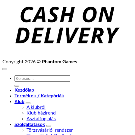
D
Copyright 2026 ©
Phantom Games
Keresés
a
következőre:
Kezdőlap
Termékek / Kategóriák
Klub
A klubról
Klub házirend
Asztalfoglalás
Szolgáltatások
Törzsvásárlói rendszer