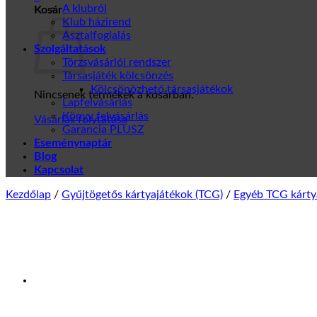
A klubról
Kosár
Klub házirend
Asztalfoglalás
Szolgáltatások
Törzsvásárlói rendszer
Társasjáték kölcsönzés
Kölcsönözhető társasjátékok
Nincsenek termékek a kosárban.
Lapfelvásárlás
Könyv felvásárlás
Vásárlás folytatása
Garancia PLUSZ
Eseménynaptár
Blog
Kapcsolat
Kezdőlap
/
Gyűjtögetős kártyajátékok (TCG)
/
Egyéb TCG kárty