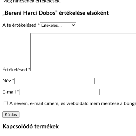
Még nincsenek értékelések.
„Bereni Harci Dobos” értékelése elsőként
A te értékelésed
*
Értékelésed
*
Név
*
E-mail
*
A nevem, e-mail címem, és weboldalcímem mentése a böng
Kapcsolódó termékek