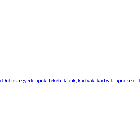
i Dobos
,
egyedi lapok
,
fekete lapok
,
kártyák
,
kártyák laponként
,