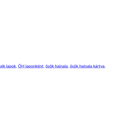
kék lapok
,
ŐH laponként
,
ősök hajnala
,
ősök hajnala kártya
,