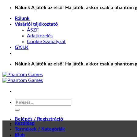
Skip
Nálunk A játék az első! Ha játék, akkor csak a phantom 
to
Rólunk
content
Vásárlói tájékoztató
ÁSZF
Adatkezelés
Cookie Szabályzat
GY.I.K
Nálunk A játék az első! Ha játék, akkor csak a phantom 
Keresés
a
következőre:
Belépés / Regisztráció
Kezdőlap
Termékek / Kategóriák
Klub
0