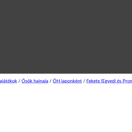
ajátékok
/
Ősök hajnala
/
ŐH laponként
/
Fekete (Egyedi és Pro