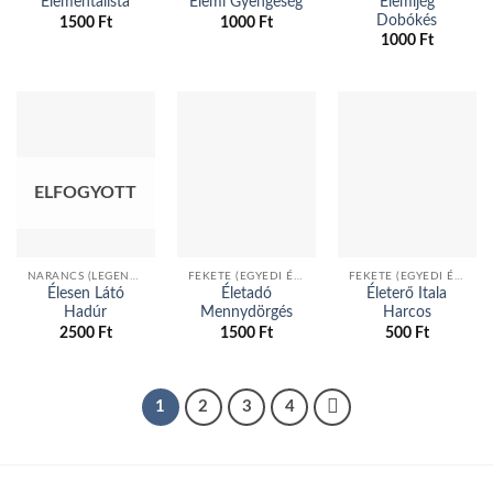
Elemijég
Elementalista
Elemi Gyengeség
Dobókés
1500
Ft
1000
Ft
1000
Ft
ELFOGYOTT
NARANCS (LEGENDÁS) LAPOK
FEKETE (EGYEDI ÉS PROMÓ) LAPOK
FEKETE (EGYEDI ÉS PROMÓ) LAPOK
Élesen Látó
Életadó
Életerő Itala
Hadúr
Mennydörgés
Harcos
2500
Ft
1500
Ft
500
Ft
1
2
3
4