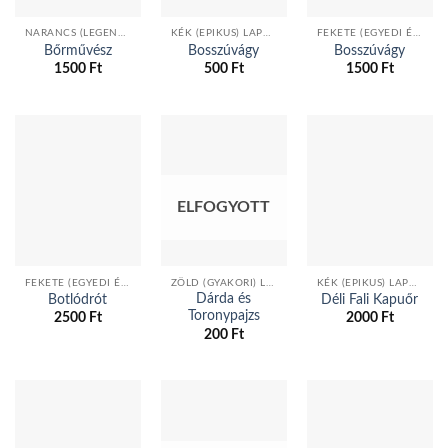
NARANCS (LEGENDÁS) LAPOK
KÉK (EPIKUS) LAPOK
FEKETE (EGYEDI ÉS PROMÓ) LAPOK
Bőrművész
Bosszúvágy
Bosszúvágy
1500
Ft
500
Ft
1500
Ft
ELFOGYOTT
FEKETE (EGYEDI ÉS PROMÓ) LAPOK
ZÖLD (GYAKORI) LAPOK
KÉK (EPIKUS) LAPOK
Dárda és
Botlódrót
Déli Fali Kapuőr
Toronypajzs
2500
Ft
2000
Ft
200
Ft