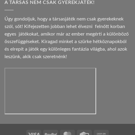
A TÁRSAS NEM CSAK GYEREKJÁTÉK!
Úgy gondoljuk, hogy a társasjáték nem csak gyerekeknek
szól, sőt! Kifejezetten jobban lehet élvezni felnőtt korban
egyes játékokat, amikor már az ember megérti a különböző
összefüggéseket. Kiragad minket a szürke hétköznapokból
és elrepít a játék egy különleges fantázia világba, ahol azok
leszünk, akik csak szeretnénk!
Visa
PayPal
MasterCard
Credit
Cash