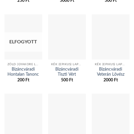
250
Ft
5000
Ft
500
Ft
ELFOGYOTT
ZÖLD (GYAKORI) LAPOK
KÉK (EPIKUS) LAPOK
KÉK (EPIKUS) LAPOK
Bizáncváradi
Bizáncváradi
Bizáncváradi
Hontalan Tanonc
Tiszti Vért
Veterán Lövész
200
Ft
500
Ft
2000
Ft