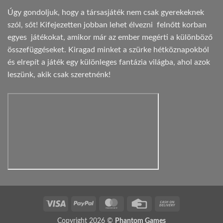
Úgy gondoljuk, hogy a társasjáték nem csak gyerekeknek
szól, sőt! Kifejezetten jobban lehet élvezni felnőtt korban
egyes játékokat, amikor már az ember megérti a különböző
összefüggéseket. Kiragad minket a szürke hétköznapokból
és elrepít a játék egy különleges fantázia világba, ahol azok
leszünk, akik csak szeretnénk!
Visa
PayPal
MasterCard
Credit
Cash
Card
On
Copyright 2026 ©
Phantom Games