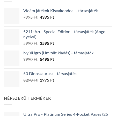
Vidám játékok Kisvakonddal - társasjáték
Original
Current
7995
Ft
4395
Ft
price
price
was:
is:
5211: Azul Special Edition - társasjáték (Angol
7995 Ft.
4395 Ft.
nyelvű)
Original
Current
5990
Ft
3595
Ft
price
price
NyúlUgró (Limitált kiadás) - társasjáték
was:
is:
Original
Current
9990
Ft
5990 Ft.
5495
Ft
3595 Ft.
price
price
was:
is:
50 Dinoszaurusz - társasjáték
9990 Ft.
5495 Ft.
Original
Current
3290
Ft
1975
Ft
price
price
was:
is:
3290 Ft.
1975 Ft.
NÉPSZERŰ TERMÉKEK
Ultra Pro - Platinum Series 4-Pocket Pages (25