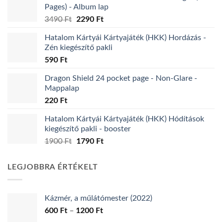
Pages) - Album lap
Original
Current
3490
Ft
2290
Ft
price
price
Hatalom Kártyái Kártyajáték (HKK) Hordázás -
was:
is:
Zén kiegészítő pakli
3490 Ft.
2290 Ft.
590
Ft
Dragon Shield 24 pocket page - Non-Glare -
Mappalap
220
Ft
Hatalom Kártyái Kártyajáték (HKK) Hódítások
kiegészítő pakli - booster
Original
Current
1900
Ft
1790
Ft
price
price
was:
is:
LEGJOBBRA ÉRTÉKELT
1900 Ft.
1790 Ft.
Kázmér, a műlátómester (2022)
Ártartomány:
600
Ft
–
1200
Ft
600 Ft