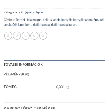
Kategória:
Kék (epikus) lapok
Címkék:
Bereni Halálmágus
,
epikus lapok
,
kártyák
,
kártyák laponként
,
kék
lapok
,
ŐH laponként
,
ősök hajnala
,
ősök hajnala kártya
TOVÁBBI INFORMÁCIÓK
VÉLEMÉNYEK (0)
TÖMEG
0,001 kg
KAPCSOLÓDÓ TERMÉKEK