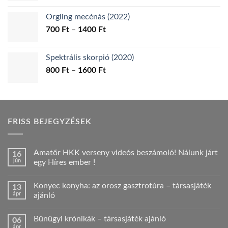
-
Orgling mecénás (2022)
1200 Ft
Ártartomány:
700
Ft
–
1400
Ft
700 Ft
-
Spektrális skorpió (2020)
1400 Ft
Ártartomány:
800
Ft
–
1600
Ft
800 Ft
-
1600 Ft
FRISS BEJEGYZÉSEK
Amatőr HKK verseny videós beszámoló! Nálunk járt
16
jún
egy Híres ember !
Nincs
hozzászólás
Konyec konyha: az orosz gasztrotúra – társasjáték
13
a(z)
Amatőr
ápr
ajánló
HKK
verseny
Nincs
videós
hozzászólás
Bűnügyi krónikák – társasjáték ajánló
06
beszámoló!
a(z)
Nálunk
Konyec
ápr