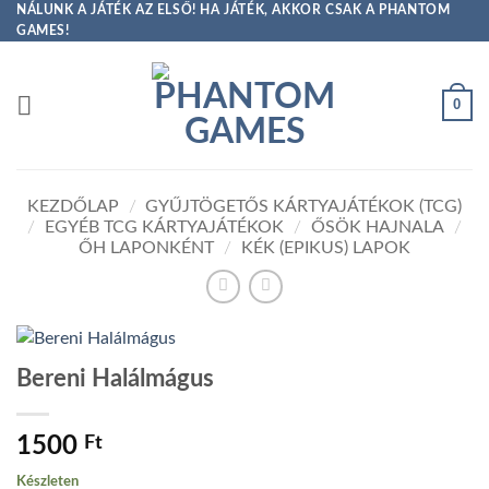
Skip
NÁLUNK A JÁTÉK AZ ELSŐ! HA JÁTÉK, AKKOR CSAK A PHANTOM
GAMES!
to
content
0
KEZDŐLAP
/
GYŰJTÖGETŐS KÁRTYAJÁTÉKOK (TCG)
/
EGYÉB TCG KÁRTYAJÁTÉKOK
/
ŐSÖK HAJNALA
/
ŐH LAPONKÉNT
/
KÉK (EPIKUS) LAPOK
Bereni Halálmágus
1500
Ft
Készleten