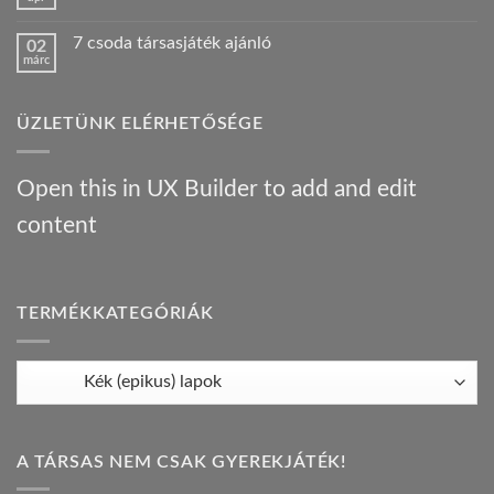
Nincs
járt
konyha:
hozzászólás
egy
az
a(z)
Híres
orosz
7 csoda társasjáték ajánló
02
Bűnügyi
ember
gasztrotúra
márc
krónikák
!
–
Nincs
–
bejegyzéshez
társasjáték
hozzászólás
társasjáték
a(z)
ajánló
ajánló
7
bejegyzéshez
bejegyzéshez
ÜZLETÜNK ELÉRHETŐSÉGE
csoda
társasjáték
ajánló
bejegyzéshez
Open this in UX Builder to add and edit
content
TERMÉKKATEGÓRIÁK
A TÁRSAS NEM CSAK GYEREKJÁTÉK!