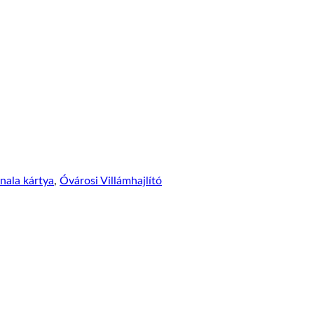
nala kártya
,
Óvárosi Villámhajlító