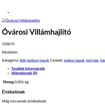
Óvárosi Villámhajlító
1500
Ft
Készleten
Kategória:
Kék (epikus) lapok
Címkék:
epikus lapok
,
kártyák
,
ká
További információk
Vélemények (0)
Tömeg
0,001 kg
Értékelések
Még nincsenek értékelések.