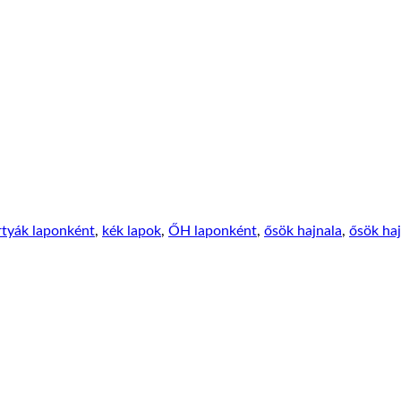
rtyák laponként
,
kék lapok
,
ŐH laponként
,
ősök hajnala
,
ősök haj