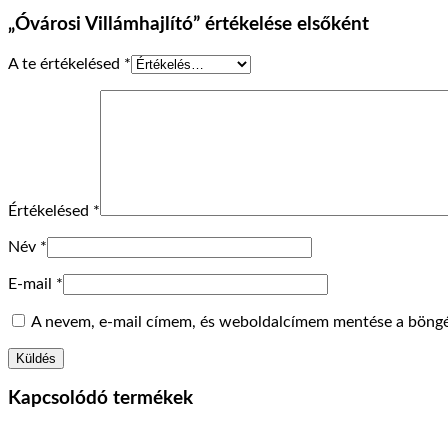
„Óvárosi Villámhajlító” értékelése elsőként
A te értékelésed
*
Értékelésed
*
Név
*
E-mail
*
A nevem, e-mail címem, és weboldalcímem mentése a böng
Kapcsolódó termékek