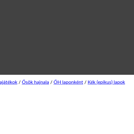
ajátékok
/
Ősök hajnala
/
ŐH laponként
/
Kék (epikus) lapok