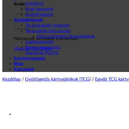
A klubról
Kosár
Klub házirend
Asztalfoglalás
Szolgáltatások
Törzsvásárlói rendszer
Társasjáték kölcsönzés
Kölcsönözhető társasjátékok
Nincsenek termékek a kosárban.
Lapfelvásárlás
Könyv felvásárlás
Vásárlás folytatása
Garancia PLUSZ
Eseménynaptár
Blog
Kapcsolat
Kezdőlap
/
Gyűjtögetős kártyajátékok (TCG)
/
Egyéb TCG kárty