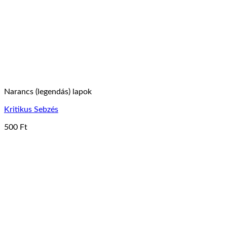
Narancs (legendás) lapok
Kritikus Sebzés
500
Ft