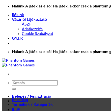
Skip
Nálunk A játék az első! Ha játék, akkor csak a phantom 
to
Rólunk
content
Vásárlói tájékoztató
ÁSZF
Adatkezelés
Cookie Szabályzat
GY.I.K
Nálunk A játék az első! Ha játék, akkor csak a phantom 
Keresés
a
következőre:
Belépés / Regisztráció
Kezdőlap
Termékek / Kategóriák
Klub
0