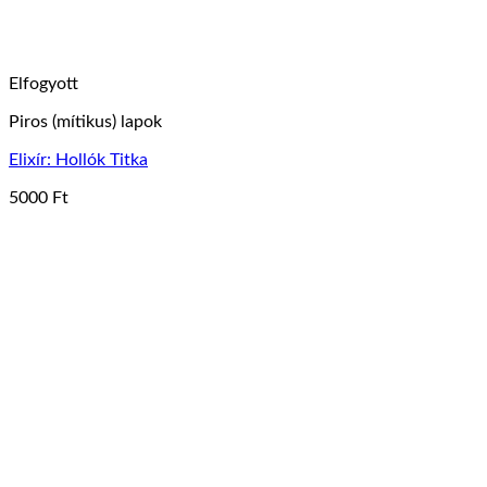
Elfogyott
Piros (mítikus) lapok
Elixír: Hollók Titka
5000
Ft