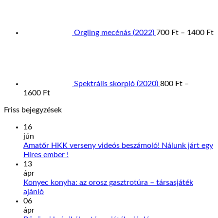
1200 Ft
-
1
Orgling mecénás (2022)
700
Ft
–
1400
Ft
Spektrális skorpió (2020)
800
Ft
–
Ártartomány:
1600
Ft
800 Ft
Friss bejegyzések
-
1600 Ft
16
jún
Amatőr HKK verseny videós beszámoló! Nálunk járt egy
Nincs
Híres ember !
hozzászólás
13
a(z)
ápr
Amatőr
Konyec konyha: az orosz gasztrotúra – társasjáték
HKK
Nincs
ajánló
verseny
hozzászólás
06
a(z)
videós
ápr