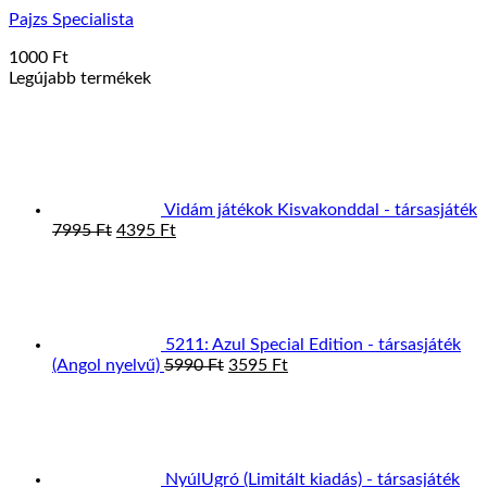
Pajzs Specialista
1000
Ft
Legújabb termékek
Vidám játékok Kisvakonddal - társasjáték
Original
Current
7995
Ft
4395
Ft
price
price
was:
is:
7995 Ft.
4395 Ft.
5211: Azul Special Edition - társasjáték
Original
Current
(Angol nyelvű)
5990
Ft
3595
Ft
price
price
was:
is:
5990 Ft.
3595 Ft.
NyúlUgró (Limitált kiadás) - társasjáték