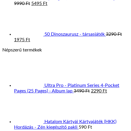
Original
Current
9990
Ft
5495
Ft
price
price
was:
is:
9990 Ft.
5495 Ft.
50 Dinoszaurusz - társasjáték
3290
Ft
Original
Current
1975
Ft
price
price
Népszerű termékek
was:
is:
3290 Ft.
1975 Ft.
Ultra Pro - Platinum Series 4-Pocket
Original
Current
Pages (25 Pages) - Album lap
3490
Ft
2290
Ft
price
price
was:
is:
3490 Ft.
2290 Ft.
Hatalom Kártyái Kártyajáték (HKK)
Hordázás - Zén kiegészítő pakli
590
Ft