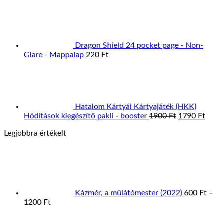
Dragon Shield 24 pocket page - Non-
Glare - Mappalap
220
Ft
Hatalom Kártyái Kártyajáték (HKK)
Original
Curr
Hódítások kiegészítő pakli - booster
1900
Ft
1790
Ft
price
pric
Legjobbra értékelt
was:
is:
1900 Ft.
1790
Kázmér, a műlátómester (2022)
600
Ft
–
Ártartomány:
1200
Ft
600 Ft
Á
-
7