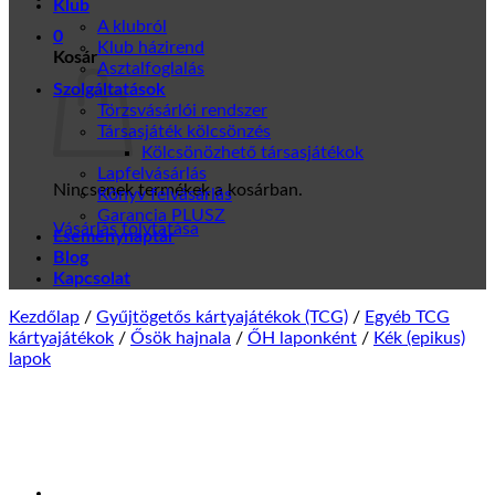
Klub
A klubról
0
Klub házirend
Kosár
Asztalfoglalás
Szolgáltatások
Törzsvásárlói rendszer
Társasjáték kölcsönzés
Kölcsönözhető társasjátékok
Lapfelvásárlás
Nincsenek termékek a kosárban.
Könyv felvásárlás
Garancia PLUSZ
Vásárlás folytatása
Eseménynaptár
Blog
Kapcsolat
Kezdőlap
/
Gyűjtögetős kártyajátékok (TCG)
/
Egyéb TCG
kártyajátékok
/
Ősök hajnala
/
ŐH laponként
/
Kék (epikus)
lapok