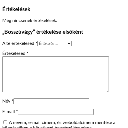
Értékelések
Még nincsenek értékelések.
„Bosszúvágy” értékelése elsőként
A te értékelésed
*
Értékelésed
*
Név
*
E-mail
*
A nevem, e-mail címem, és weboldalcímem mentése a
böngészőben a következő hozzászólásomhoz.