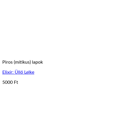
Piros (mítikus) lapok
Elixír: Üllő Lelke
5000
Ft