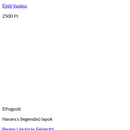
Éjjeli Vadász
2500
Ft
Elfogyott
Narancs (legendás) lapok
Bereni Lándzsás Felderítő