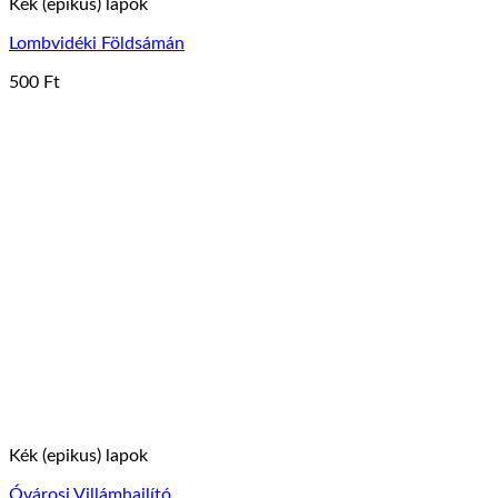
Kék (epikus) lapok
Lombvidéki Földsámán
500
Ft
Kék (epikus) lapok
Óvárosi Villámhajlító