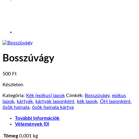
Bosszúvágy
500
Ft
Készleten
Kategória:
Kék (epikus) lapok
Címkék:
Bosszúvágy
,
epikus
lapok
,
kártyák
,
kártyák laponként
,
kék lapok
,
ŐH laponként
,
ősök hajnala
,
ősök hajnala kártya
További információk
Vélemények (0)
Tömeg
0,001 kg