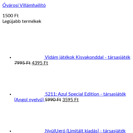
Óvárosi Villámhajlító
1500
Ft
Legújabb termékek
Vidám játékok Kisvakonddal - társasjáték
Original
Current
7995
Ft
4395
Ft
price
price
was:
is:
7995 Ft.
4395 Ft.
5211: Azul Special Edition - társasjáték
Original
Current
(Angol nyelvű)
5990
Ft
3595
Ft
price
price
was:
is:
5990 Ft.
3595 Ft.
NyúlUgró (Limitált kiadás) - társasjáték