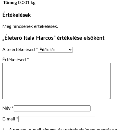
Tömeg
0,001 kg
Értékelések
Még nincsenek értékelések.
„Életerő Itala Harcos” értékelése elsőként
A te értékelésed
*
Értékelésed
*
Név
*
E-mail
*
A nevem, e-mail címem, és weboldalcímem mentése a