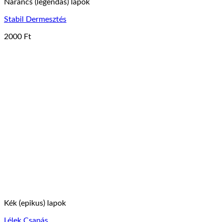
Narancs (legendás) lapok
Stabil Dermesztés
2000
Ft
Kék (epikus) lapok
Lélek Csapás