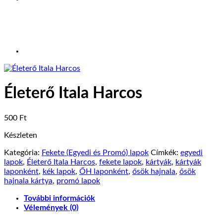
Életerő Itala Harcos
500
Ft
Készleten
Kategória:
Fekete (Egyedi és Promó) lapok
Címkék:
egyedi
lapok
,
Életerő Itala Harcos
,
fekete lapok
,
kártyák
,
kártyák
laponként
,
kék lapok
,
ŐH laponként
,
ősök hajnala
,
ősök
hajnala kártya
,
promó lapok
További információk
Vélemények (0)