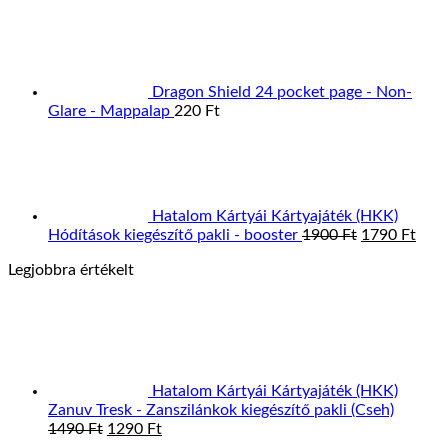
Dragon Shield 24 pocket page - Non-
Glare - Mappalap
220
Ft
Hatalom Kártyái Kártyajáték (HKK)
Original
Curr
Hódítások kiegészítő pakli - booster
1900
Ft
1790
Ft
price
pric
Legjobbra értékelt
was:
is:
1900 Ft.
1790
Hatalom Kártyái Kártyajáték (HKK)
Zanuv Tresk - Zanszilánkok kiegészítő pakli (Cseh)
Original
Current
1490
Ft
1290
Ft
price
price