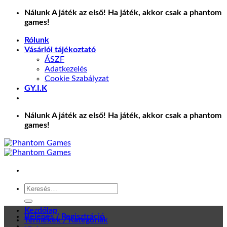
Skip
Nálunk A játék az első! Ha játék, akkor csak a phantom
to
games!
content
Rólunk
Vásárlói tájékoztató
ÁSZF
Adatkezelés
Cookie Szabályzat
GY.I.K
Nálunk A játék az első! Ha játék, akkor csak a phantom
games!
Keresés
a
következőre:
Kezdőlap
Belépés / Regisztráció
Termékek / Kategóriák