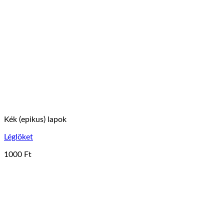
Kék (epikus) lapok
Léglöket
1000
Ft