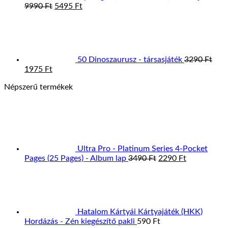
Original
Current
9990
Ft
5495
Ft
price
price
was:
is:
9990 Ft.
5495 Ft.
50 Dinoszaurusz - társasjáték
3290
Ft
Original
Current
1975
Ft
price
price
Népszerű termékek
was:
is:
3290 Ft.
1975 Ft.
Ultra Pro - Platinum Series 4-Pocket
Original
Current
Pages (25 Pages) - Album lap
3490
Ft
2290
Ft
price
price
was:
is:
3490 Ft.
2290 Ft.
Hatalom Kártyái Kártyajáték (HKK)
Hordázás - Zén kiegészítő pakli
590
Ft