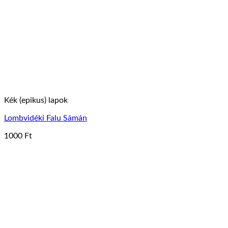
Kék (epikus) lapok
Lombvidéki Falu Sámán
1000
Ft