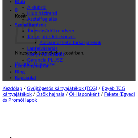
Klub
A klubról
0
Klub házirend
Kosár
Asztalfoglalás
Szolgáltatások
Törzsvásárlói rendszer
Társasjáték kölcsönzés
Kölcsönözhető társasjátékok
Lapfelvásárlás
Nincsenek termékek a kosárban.
Könyv felvásárlás
Garancia PLUSZ
Vásárlás folytatása
Eseménynaptár
Blog
Kapcsolat
Kezdőlap
/
Gyűjtögetős kártyajátékok (TCG)
/
Egyéb TCG
kártyajátékok
/
Ősök hajnala
/
ŐH laponként
/
Fekete (Egyedi
és Promó) lapok