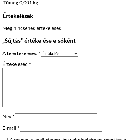
Tömeg
0,001 kg
Értékelések
Még nincsenek értékelések.
„Sújtás” értékelése elsőként
A te értékelésed
*
Értékelésed
*
Név
*
E-mail
*
A nevem, e-mail címem, és weboldalcímem mentése a