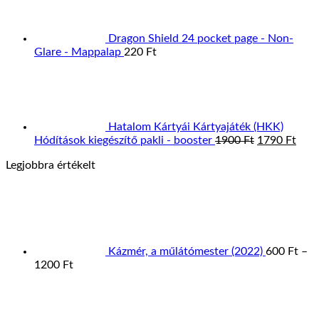
Dragon Shield 24 pocket page - Non-
Glare - Mappalap
220
Ft
Hatalom Kártyái Kártyajáték (HKK)
Original
Curr
Hódítások kiegészítő pakli - booster
1900
Ft
1790
Ft
price
pric
Legjobbra értékelt
was:
is:
1900 Ft.
1790
Kázmér, a műlátómester (2022)
600
Ft
–
Ártartomány:
1200
Ft
600 Ft
Á
-
7
1200 Ft
-
1