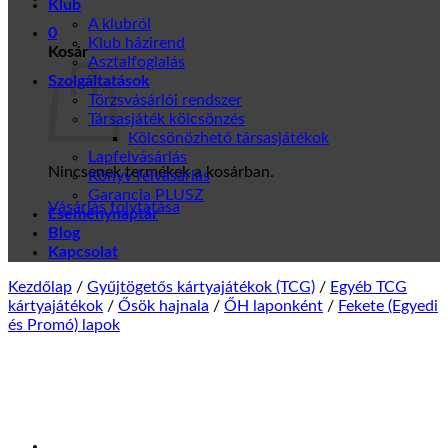
Klub
A klubról
0
Klub házirend
Kosár
Asztalfoglalás
Szolgáltatások
Törzsvásárlói rendszer
Társasjáték kölcsönzés
Kölcsönözhető társasjátékok
Lapfelvásárlás
Nincsenek termékek a kosárban.
Könyv felvásárlás
Garancia PLUSZ
Vásárlás folytatása
Eseménynaptár
Blog
Kapcsolat
Kezdőlap
/
Gyűjtögetős kártyajátékok (TCG)
/
Egyéb TCG
kártyajátékok
/
Ősök hajnala
/
ŐH laponként
/
Fekete (Egyedi
és Promó) lapok