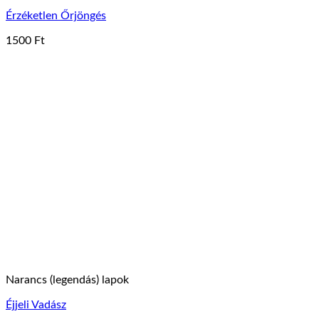
Érzéketlen Őrjöngés
1500
Ft
Narancs (legendás) lapok
Éjjeli Vadász