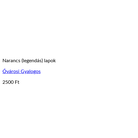
Narancs (legendás) lapok
Óvárosi Gyalogos
2500
Ft