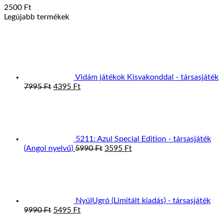
2500
Ft
Legújabb termékek
Vidám játékok Kisvakonddal - társasjáték
Original
Current
7995
Ft
4395
Ft
price
price
was:
is:
7995 Ft.
4395 Ft.
5211: Azul Special Edition - társasjáték
Original
Current
(Angol nyelvű)
5990
Ft
3595
Ft
price
price
was:
is:
5990 Ft.
3595 Ft.
NyúlUgró (Limitált kiadás) - társasjáték
Original
Current
9990
Ft
5495
Ft
price
price