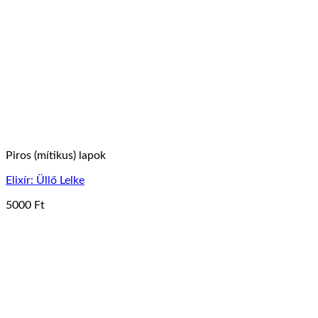
Piros (mítikus) lapok
Elixír: Üllő Lelke
5000
Ft