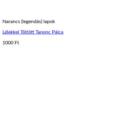
Narancs (legendás) lapok
Lélekkel Töltött Tanonc Pálca
1000
Ft