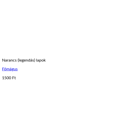
Narancs (legendás) lapok
Főmágus
1500
Ft