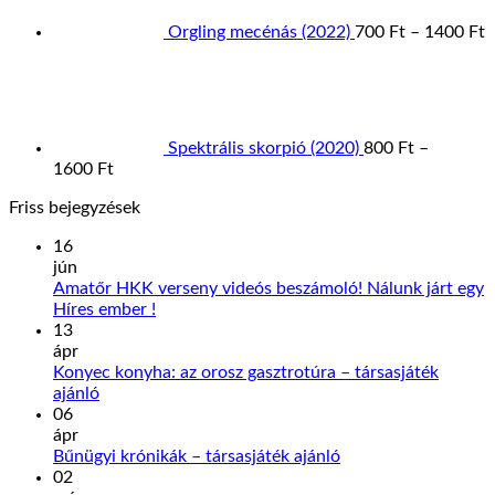
Orgling mecénás (2022)
700
Ft
–
1400
Ft
Spektrális skorpió (2020)
800
Ft
–
Ártartomány:
1600
Ft
800 Ft
Friss bejegyzések
-
1600 Ft
16
jún
Amatőr HKK verseny videós beszámoló! Nálunk járt egy
Nincs
Híres ember !
hozzászólás
13
a(z)
ápr
Amatőr
Konyec konyha: az orosz gasztrotúra – társasjáték
HKK
Nincs
ajánló
verseny
hozzászólás
06
a(z)
videós
ápr
Konyec
beszámoló!
Nincs
Bűnügyi krónikák – társasjáték ajánló
konyha:
Nálunk
hozzászólás
02