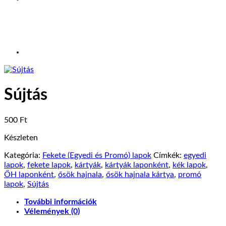
Sújtás
500
Ft
Készleten
Kategória:
Fekete (Egyedi és Promó) lapok
Címkék:
egyedi
lapok
,
fekete lapok
,
kártyák
,
kártyák laponként
,
kék lapok
,
ŐH laponként
,
ősök hajnala
,
ősök hajnala kártya
,
promó
lapok
,
Sújtás
További információk
Vélemények (0)