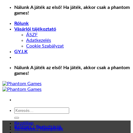
Skip
Nálunk A játék az első! Ha játék, akkor csak a phantom
to
games!
content
Rólunk
Vásárlói tájékoztató
ÁSZF
Adatkezelés
Cookie Szabályzat
GY.I.K
Nálunk A játék az első! Ha játék, akkor csak a phantom
games!
Keresés
a
következőre:
Kezdőlap
Belépés / Regisztráció
Termékek / Kategóriák