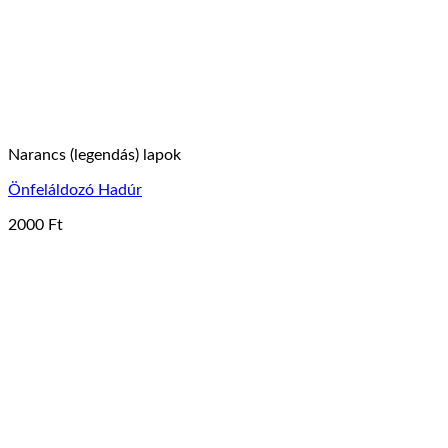
Narancs (legendás) lapok
Önfeláldozó Hadúr
2000
Ft