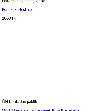
Narancs (legendás) lapok
Reflexek Mestere
2000
Ft
ŐH bontatlan paklik
Ősök Hajnala – Szövetségek Kora Kiegészítő