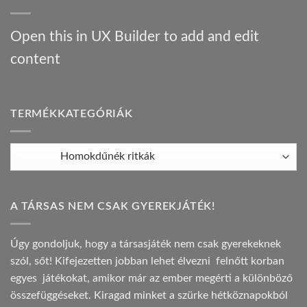
társasjáték
ajánló
bejegyzéshez
Open this in UX Builder to add and edit
content
TERMÉKKATEGÓRIÁK
A TÁRSAS NEM CSAK GYEREKJÁTÉK!
Úgy gondoljuk, hogy a társasjáték nem csak gyerekeknek
szól, sőt! Kifejezetten jobban lehet élvezni felnőtt korban
egyes játékokat, amikor már az ember megérti a különböző
összefüggéseket. Kiragad minket a szürke hétköznapokból