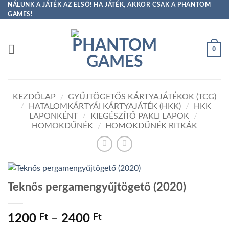
Skip
NÁLUNK A JÁTÉK AZ ELSŐ! HA JÁTÉK, AKKOR CSAK A PHANTOM
GAMES!
to
content
0
KEZDŐLAP
/
GYŰJTÖGETŐS KÁRTYAJÁTÉKOK (TCG)
/
HATALOMKÁRTYÁI KÁRTYAJÁTÉK (HKK)
/
HKK
LAPONKÉNT
/
KIEGÉSZÍTŐ PAKLI LAPOK
/
HOMOKDŰNÉK
/
HOMOKDŰNÉK RITKÁK
Teknős pergamengyűjtögető (2020)
Ártartomány:
1200
Ft
–
2400
Ft