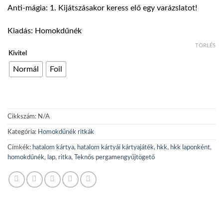
1200 Ft
Anti-mágia: 1. Kijátszásakor keress elő egy varázslatot!
-
2400 Ft
Kiadás: Homokdűnék
TÖRLÉS
Kivitel
Normál
Foil
Cikkszám:
N/A
Kategória:
Homokdűnék ritkák
Címkék:
hatalom kártya
,
hatalom kártyái kártyajáték
,
hkk
,
hkk laponként
,
homokdűnék
,
lap
,
ritka
,
Teknős pergamengyűjtögető