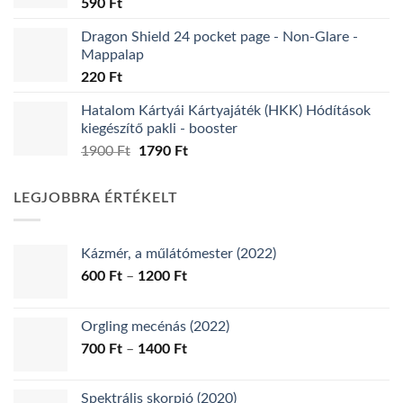
590
Ft
Dragon Shield 24 pocket page - Non-Glare -
Mappalap
220
Ft
Hatalom Kártyái Kártyajáték (HKK) Hódítások
kiegészítő pakli - booster
Original
Current
1900
Ft
1790
Ft
price
price
was:
is:
LEGJOBBRA ÉRTÉKELT
1900 Ft.
1790 Ft.
Kázmér, a műlátómester (2022)
Ártartomány:
600
Ft
–
1200
Ft
600 Ft
-
Orgling mecénás (2022)
1200 Ft
Ártartomány:
700
Ft
–
1400
Ft
700 Ft
-
Spektrális skorpió (2020)