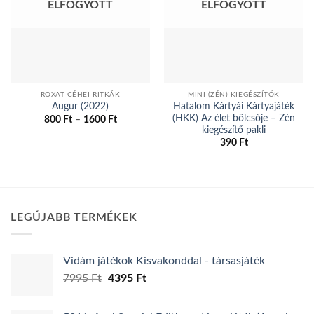
ELFOGYOTT
ELFOGYOTT
ROXAT CÉHEI RITKÁK
MINI (ZÉN) KIEGÉSZÍTŐK
Hatalom Kártyái Kártyajáték
Augur (2022)
(HKK) Az élet bölcsője – Zén
Ártartomány:
800
Ft
–
1600
Ft
800 Ft
kiegészítő pakli
Ennek
-
390
Ft
a
1600 Ft
terméknek
több
variációja
van.
LEGÚJABB TERMÉKEK
A
változatok
a
Vidám játékok Kisvakonddal - társasjáték
termékoldalon
Original
Current
7995
Ft
4395
Ft
választhatók
price
price
ki
was:
is: