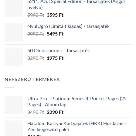
5211: Azul Special Edition - társasjáték (Angol
7995 Ft.
4395 Ft.
nyelvű)
Original
Current
5990
Ft
3595
Ft
price
price
NyúlUgró (Limitált kiadás) - társasjáték
was:
is:
Original
Current
9990
Ft
5990 Ft.
5495
Ft
3595 Ft.
price
price
was:
is:
50 Dinoszaurusz - társasjáték
9990 Ft.
5495 Ft.
Original
Current
3290
Ft
1975
Ft
price
price
was:
is:
3290 Ft.
1975 Ft.
NÉPSZERŰ TERMÉKEK
Ultra Pro - Platinum Series 4-Pocket Pages (25
Pages) - Album lap
Original
Current
3490
Ft
2290
Ft
price
price
Hatalom Kártyái Kártyajáték (HKK) Hordázás -
was:
is:
Zén kiegészítő pakli
3490 Ft.
2290 Ft.