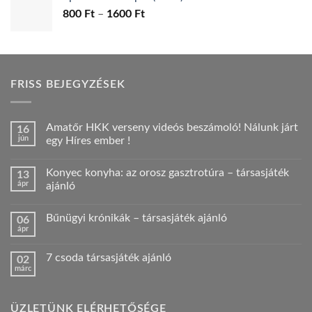
1400 Ft
Ártartomány:
800
Ft
–
1600
Ft
800 Ft
-
1600 Ft
FRISS BEJEGYZÉSEK
Amatőr HKK verseny videós beszámoló! Nálunk járt
16
jún
egy Híres ember !
Nincs
hozzászólás
Konyec konyha: az orosz gasztrotúra – társasjáték
13
a(z)
Amatőr
ápr
ajánló
HKK
verseny
Nincs
videós
hozzászólás
Bűnügyi krónikák – társasjáték ajánló
06
beszámoló!
a(z)
Nálunk
Konyec
ápr
Nincs
járt
konyha:
hozzászólás
egy
az
a(z)
Híres
orosz
7 csoda társasjáték ajánló
02
Bűnügyi
ember
gasztrotúra
márc
krónikák
!
–
Nincs
–
bejegyzéshez
társasjáték
hozzászólás
társasjáték
a(z)
ajánló
ajánló
7
bejegyzéshez
bejegyzéshez
ÜZLETÜNK ELÉRHETŐSÉGE
csoda