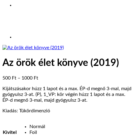
Az örök élet könyve (2019)
Ártartomány:
500
Ft
–
1000
Ft
500 Ft
Kijátszásakor húzz 1 lapot és a max. ÉP-d megnő 3-mal, majd
-
gyógyulsz 3-at. (P), 1_VP: kör végén húzz 1 lapot és a max.
1000 Ft
ÉP-d megnő 3-mal, majd gyógyulsz 3-at.
Kiadás: Tükördimenzió
Normál
Kivitel
Foil