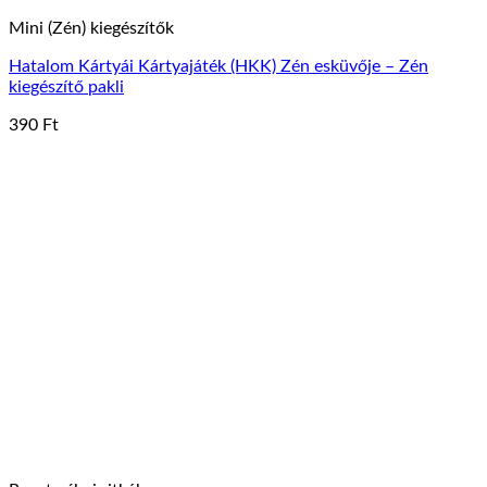
Mini (Zén) kiegészítők
Hatalom Kártyái Kártyajáték (HKK) Zén esküvője – Zén
kiegészítő pakli
390
Ft