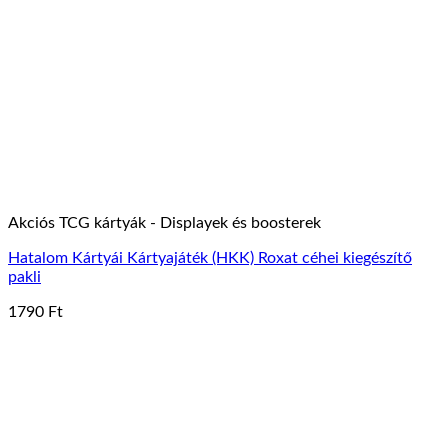
Akciós TCG kártyák - Displayek és boosterek
Hatalom Kártyái Kártyajáték (HKK) Roxat céhei kiegészítő
pakli
1790
Ft