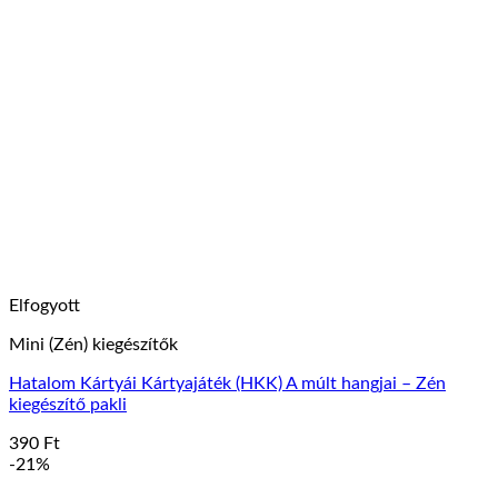
Elfogyott
Mini (Zén) kiegészítők
Hatalom Kártyái Kártyajáték (HKK) A múlt hangjai – Zén
kiegészítő pakli
390
Ft
-21%