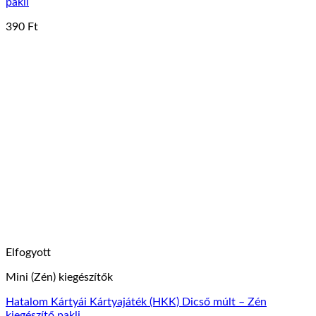
pakli
390
Ft
Elfogyott
Mini (Zén) kiegészítők
Hatalom Kártyái Kártyajáték (HKK) Dicső múlt – Zén
kiegészítő pakli