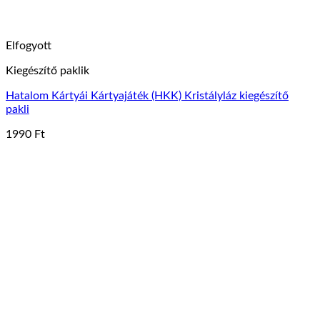
Elfogyott
Kiegészítő paklik
Hatalom Kártyái Kártyajáték (HKK) Kristályláz kiegészítő
pakli
1990
Ft