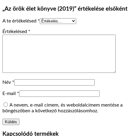
„Az örök élet könyve (2019)” értékelése elsőként
A te értékelésed
*
Értékelésed
*
Név
*
E-mail
*
A nevem, e-mail címem, és weboldalcímem mentése a
böngészőben a következő hozzászólásomhoz.
Kapcsolódó termékek