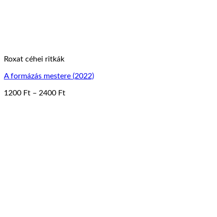
ki
Roxat céhei ritkák
A formázás mestere (2022)
Ártartomány:
1200
Ft
–
2400
Ft
Ennek
1200 Ft
a
-
terméknek
2400 Ft
több
variációja
van.
A
változatok
a
termékoldalon
választhatók
ki