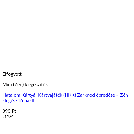
Elfogyott
Mini (Zén) kiegészítők
Hatalom Kártyái Kártyajáték (HKK) Zarknod ébredése – Zén
kiegészítő pakli
390
Ft
-13%