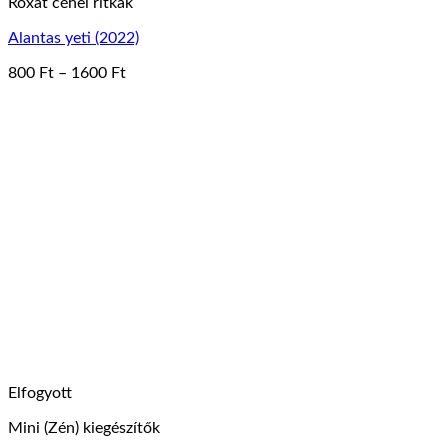
Roxat céhei ritkák
Alantas yeti (2022)
Ártartomány:
800
Ft
–
1600
Ft
Ennek
800 Ft
a
-
terméknek
1600 Ft
több
variációja
van.
A
változatok
a
termékoldalon
választhatók
ki
Elfogyott
Mini (Zén) kiegészítők