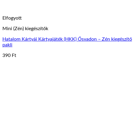
Elfogyott
Mini (Zén) kiegészítők
Hatalom Kártyái Kártyajáték (HKK) Ősvadon – Zén kiegészítő
pakli
390
Ft