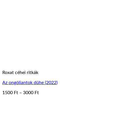
Roxat céhei ritkák
Az ongóliantok dühe (2022)
Ártartomány:
1500
Ft
–
3000
Ft
Ennek
1500 Ft
a
-
terméknek
3000 Ft
több
variációja
van.