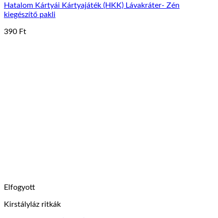
Hatalom Kártyái Kártyajáték (HKK) Lávakráter- Zén
kiegészítő pakli
390
Ft
Elfogyott
Kirstályláz ritkák