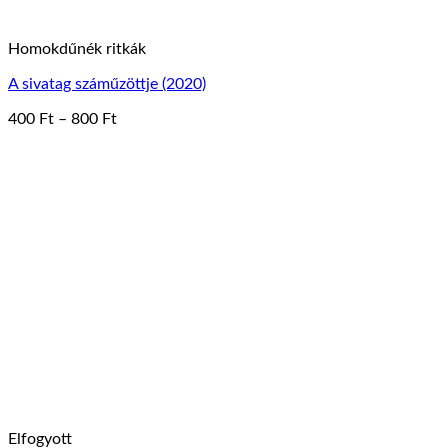
Homokdűnék ritkák
A sivatag száműzöttje (2020)
Ártartomány:
400
Ft
–
800
Ft
Ennek
400 Ft
a
-
terméknek
800 Ft
több
variációja
van.
A
változatok
a
termékoldalon
választhatók
ki
Elfogyott