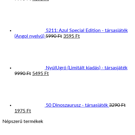
price
price
was:
is:
7995 Ft.
4395 Ft.
5211: Azul Special Edition - társasjáték
Original
Current
(Angol nyelvű)
5990
Ft
3595
Ft
price
price
was:
is:
5990 Ft.
3595 Ft.
NyúlUgró (Limitált kiadás) - társasjáték
Original
Current
9990
Ft
5495
Ft
price
price
was:
is:
9990 Ft.
5495 Ft.
50 Dinoszaurusz - társasjáték
3290
Ft
Original
Current
1975
Ft
price
price
Népszerű termékek
was:
is:
3290 Ft.
1975 Ft.