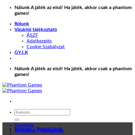
Skip
Nálunk A játék az első! Ha játék, akkor csak a phantom
to
games!
content
Rólunk
Vásárlói tájékoztató
ÁSZF
Adatkezelés
Cookie Szabályzat
GY.I.K
Nálunk A játék az első! Ha játék, akkor csak a phantom
games!
Keresés
a
következőre:
Kezdőlap
Belépés / Regisztráció
Termékek / Kategóriák