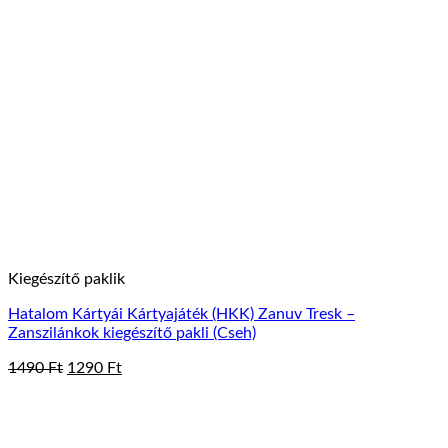
Kiegészítő paklik
Hatalom Kártyái Kártyajáték (HKK) Zanuv Tresk –
Zanszilánkok kiegészítő pakli (Cseh)
Original
Current
1490
Ft
1290
Ft
price
price
was:
is:
1490 Ft.
1290 Ft.