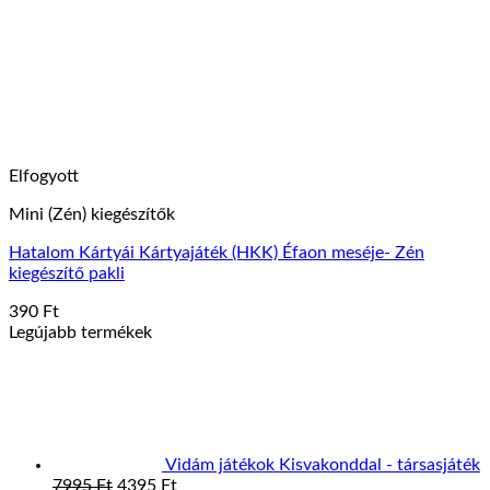
a
termékoldalon
választhatók
ki
Elfogyott
Mini (Zén) kiegészítők
Hatalom Kártyái Kártyajáték (HKK) Éfaon meséje- Zén
kiegészítő pakli
390
Ft
Legújabb termékek
Vidám játékok Kisvakonddal - társasjáték
Original
Current
7995
Ft
4395
Ft