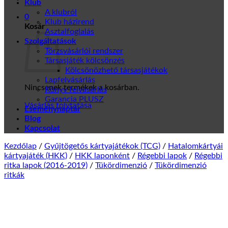
Klub
A klubról
0
Klub házirend
Kosár
Asztalfoglalás
Szolgáltatások
Törzsvásárlói rendszer
Társasjáték kölcsönzés
Kölcsönözhető társasjátékok
Lapfelvásárlás
Nincsenek termékek a kosárban.
Könyv felvásárlás
Garancia PLUSZ
Vásárlás folytatása
Eseménynaptár
Blog
Kapcsolat
Kezdőlap
/
Gyűjtögetős kártyajátékok (TCG)
/
Hatalomkártyái
kártyajáték (HKK)
/
HKK laponként
/
Régebbi lapok
/
Régebbi
ritka lapok (2016-2019)
/
Tükördimenzió
/
Tükördimenzió
ritkák