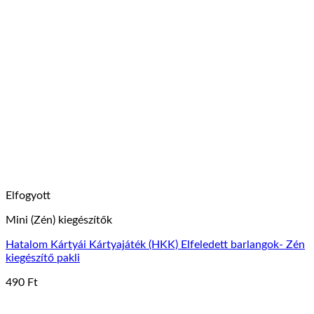
1650 Ft.
1490 Ft.
Elfogyott
Mini (Zén) kiegészítők
Hatalom Kártyái Kártyajáték (HKK) Elfeledett barlangok- Zén
kiegészítő pakli
490
Ft