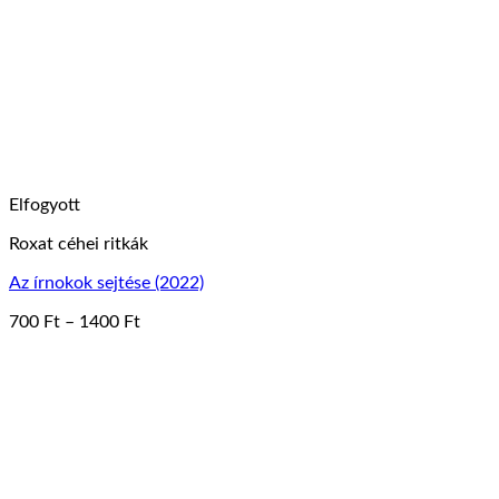
Elfogyott
Roxat céhei ritkák
Az írnokok sejtése (2022)
Ártartomány:
700
Ft
–
1400
Ft
Ennek
700 Ft
a
-
terméknek
1400 Ft
több
variációja
van.
A
változatok