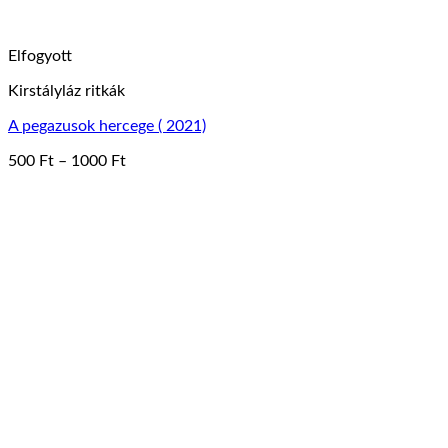
Elfogyott
Kirstályláz ritkák
A pegazusok hercege ( 2021)
Ártartomány:
500
Ft
–
1000
Ft
Ennek
500 Ft
a
-
terméknek
1000 Ft
több
variációja
van.
A
változatok
a
termékoldalon
választhatók
ki