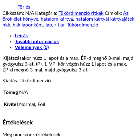
Törlés
Cikkszám:
N/A
Kategória:
Tükördimenzió ritkák
Címkék:
Az
örök élet könyve
,
hatalom kártya
,
hatalom kártyái kártyajáték
,
hkk
,
hkk laponként
,
lap
,
ritka
,
Tükördimenzió
Leírás
További információk
Vélemények (0)
Kijátszásakor húzz 1 lapot és a max. ÉP-d megnő 3-mal, majd
gyógyulsz 3-at. (P), 1_VP: kör végén húzz 1 lapot és a max.
ÉP-d megnő 3-mal, majd gyógyulsz 3-at.
Kiadás: Tükördimenzió
Tömeg
N/A
Kivitel
Normál, Foil
Értékelések
Még nincsenek értékelések.