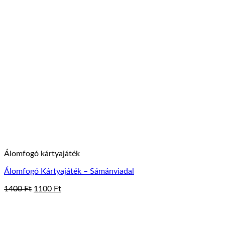
Álomfogó kártyajáték
Álomfogó Kártyajáték – Sámánviadal
Original
Current
1400
Ft
1100
Ft
price
price
was:
is:
1400 Ft.
1100 Ft.