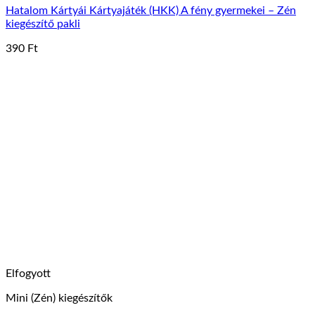
Hatalom Kártyái Kártyajáték (HKK) A fény gyermekei – Zén
kiegészítő pakli
390
Ft
Elfogyott
Mini (Zén) kiegészítők