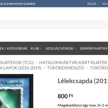
Rólunk
Vásá
CSAK A PHANTOM GAMES!
EK / KATEGÓRIÁK
KLUB
SZOLGÁLTATÁSOK
ESEMÉNYNAPTÁR
AJÁTÉKOK (TCG)
/
HATALOMKÁRTYÁI KÁRTYAJÁTÉK 
A LAPOK (2016-2019)
/
TÜKÖRDIMENZIÓ
/
TÜKÖRD
Lélekcsapda (201
800
Ft
Megakadályoz egy max. X+1-es 