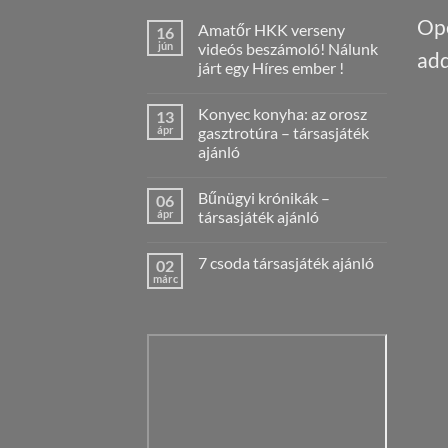
Ope
Amatőr HKK verseny
16
jún
videós beszámoló! Nálunk
add
járt egy Híres ember !
Nincs
hozzászólás
Konyec konyha: az orosz
13
a(z)
Amatőr
ápr
gasztrotúra – társasjáték
HKK
ajánló
verseny
videós
Nincs
beszámoló!
hozzászólás
Nálunk
Bűnügyi krónikák –
06
a(z)
járt
Konyec
ápr
társasjáték ajánló
egy
konyha:
Híres
az
Nincs
ember
orosz
hozzászólás
!
7 csoda társasjáték ajánló
02
gasztrotúra
a(z)
bejegyzéshez
–
Bűnügyi
márc
Nincs
társasjáték
krónikák
hozzászólás
ajánló
–
a(z)
bejegyzéshez
társasjáték
7
ajánló
csoda
bejegyzéshez
társasjáték
ajánló
bejegyzéshez