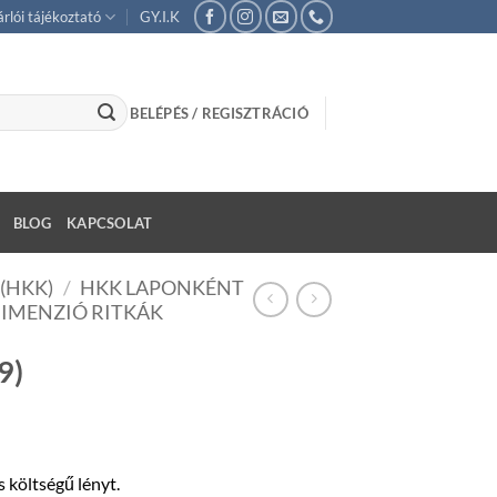
rlói tájékoztató
GY.I.K
BELÉPÉS / REGISZTRÁCIÓ
BLOG
KAPCSOLAT
(HKK)
/
HKK LAPONKÉNT
IMENZIÓ RITKÁK
9)
költségű lényt.