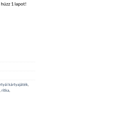
 húzz 1 lapot!
rtyái kártyajáték
,
,
ritka
,