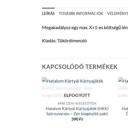
LEÍRÁS
TOVÁBBI INFORMÁCIÓK
VÉLEMÉNYE
Megakadályoz egy max. X+1-es költségű lényt
Kiadás: Tükördimenzió
KAPCSOLÓDÓ TERMÉKEK
ELFOGYOTT
MINI (ZÉN) KIEGÉSZÍTŐK
Hatalom Kártyái Kártyajáték (HKK)
Hat
Szörnyverem – Zén kiegészítő pakli
Ő
390
Ft
GYOTT