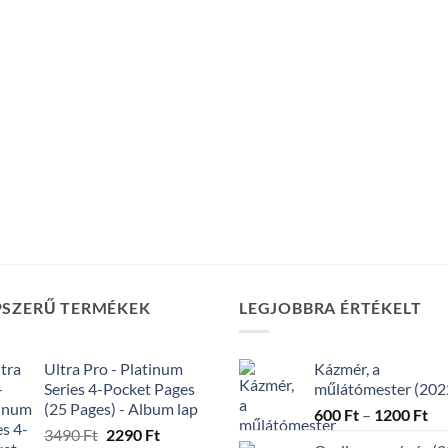
PSZERŰ TERMÉKEK
LEGJOBBRA ÉRTÉKELT
Ultra Pro - Platinum
Kázmér, a
Series 4-Pocket Pages
műlátómester (202
(25 Pages) - Album lap
Ár
600
Ft
–
1200
Ft
Original
Current
3490
Ft
2290
Ft
60