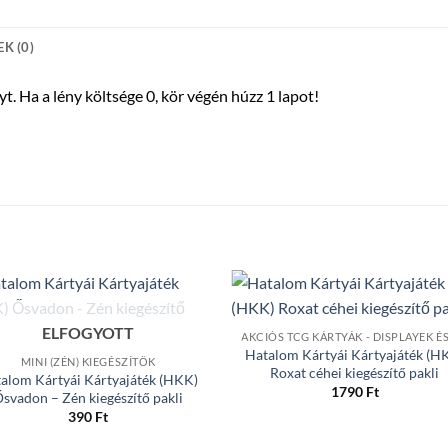
K (0)
. Ha a lény költsége 0, kör végén húzz 1 lapot!
ELFOGYOTT
Hatalom Kártyái Kártyajáték (H
MINI (ZÉN) KIEGÉSZÍTŐK
Roxat céhei kiegészítő pakli
alom Kártyái Kártyajáték (HKK)
1790
Ft
svadon – Zén kiegészítő pakli
390
Ft