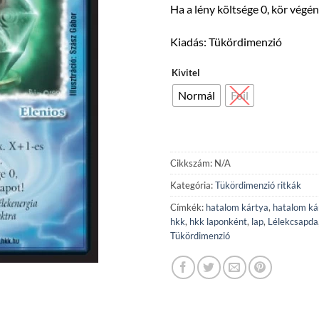
Ha a lény költsége 0, kör végén
Kiadás: Tükördimenzió
Kivitel
Normál
Foil
Cikkszám:
N/A
Kategória:
Tükördimenzió ritkák
Címkék:
hatalom kártya
,
hatalom ká
hkk
,
hkk laponként
,
lap
,
Lélekcsapda
Tükördimenzió