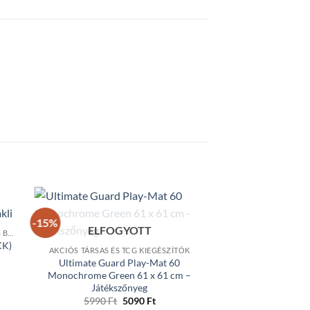
-15%
ELFOGYOTT
AKCIÓS TCG KÁRTYÁK - DISPLAYEK ÉS BOOSTEREK
KK)
AKCIÓS TÁRSAS ÉS TCG KIEGÉSZÍTŐK
Ultimate Guard Play-Mat 60
Monochrome Green 61 x 61 cm –
Játékszőnyeg
Original
Current
5990
Ft
5090
Ft
price
price