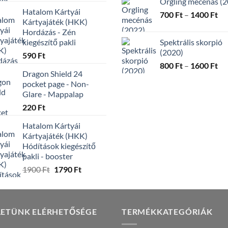
Orgling mecénás (
price
price
-
Hatalom Kártyái
was:
is:
Ár
700
Ft
–
1400
Ft
12
Kártyajáték (HKK)
3490 Ft.
2290 Ft.
70
Hordázás - Zén
-
kiegészítő pakli
Spektrális skorpió
14
(2020)
590
Ft
Ár
800
Ft
–
1600
Ft
Dragon Shield 24
80
pocket page - Non-
-
Glare - Mappalap
16
220
Ft
Hatalom Kártyái
Kártyajáték (HKK)
Hódítások kiegészítő
pakli - booster
Original
Current
1900
Ft
1790
Ft
price
price
was:
is:
1900 Ft.
1790 Ft.
LETÜNK ELÉRHETŐSÉGE
TERMÉKKATEGÓRIÁK