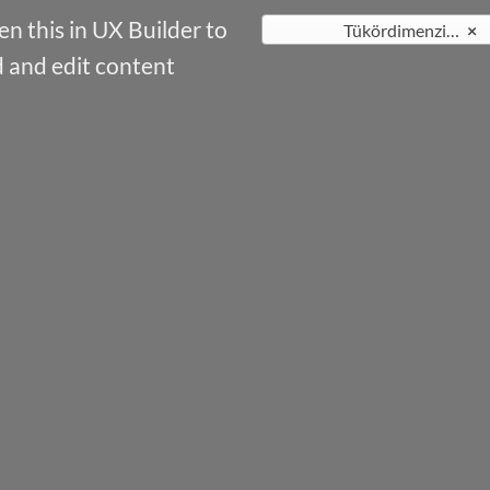
n this in UX Builder to
Tükördimenzió ritkák
×
 and edit content