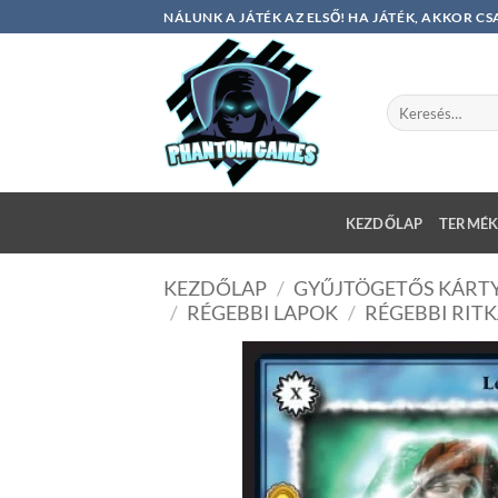
Skip
NÁLUNK A JÁTÉK AZ ELSŐ! HA JÁTÉK, AKKOR 
to
content
Keresés
a
következőre:
KEZDŐLAP
TERMÉK
KEZDŐLAP
/
GYŰJTÖGETŐS KÁRTY
/
RÉGEBBI LAPOK
/
RÉGEBBI RITK