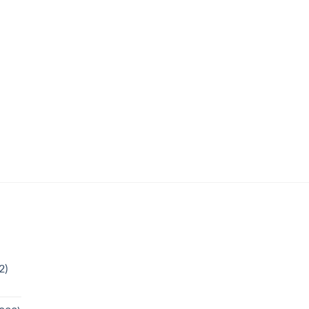
was:
is:
5990 Ft.
5090 Ft.
2)
tartomány:
0 Ft