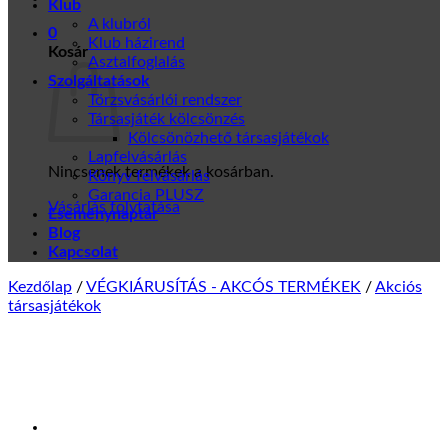
Klub
A klubról
0
Klub házirend
Kosár
Asztalfoglalás
Szolgáltatások
Törzsvásárlói rendszer
Társasjáték kölcsönzés
Kölcsönözhető társasjátékok
Lapfelvásárlás
Nincsenek termékek a kosárban.
Könyv felvásárlás
Garancia PLUSZ
Vásárlás folytatása
Eseménynaptár
Blog
Kapcsolat
Kezdőlap
/
VÉGKIÁRUSÍTÁS - AKCÓS TERMÉKEK
/
Akciós
társasjátékok