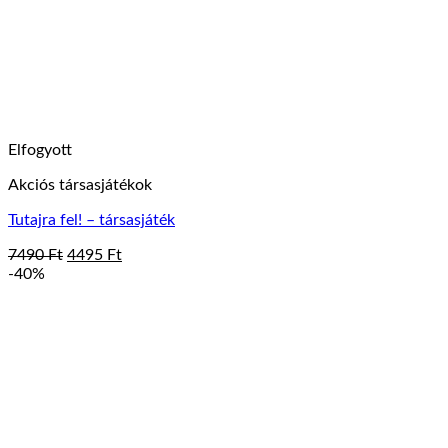
Elfogyott
Akciós társasjátékok
Tutajra fel! – társasjáték
Original
Current
7490
Ft
4495
Ft
price
price
-40%
was:
is:
7490 Ft.
4495 Ft.