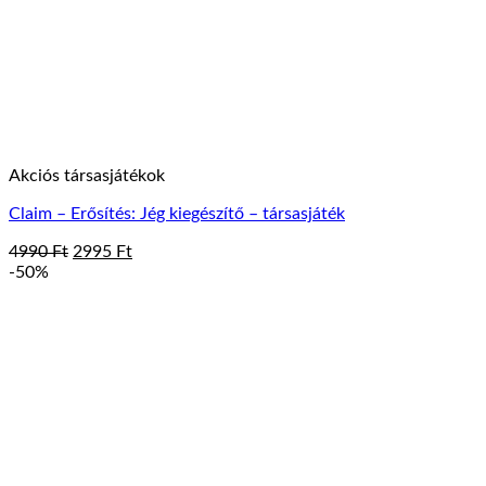
Akciós társasjátékok
Claim – Erősítés: Jég kiegészítő – társasjáték
Original
Current
4990
Ft
2995
Ft
price
price
-50%
was:
is:
4990 Ft.
2995 Ft.