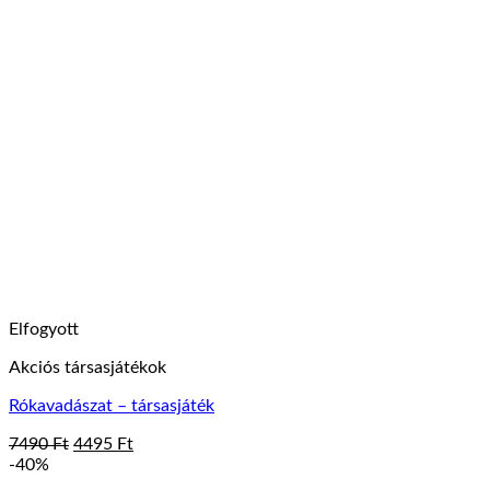
Elfogyott
Akciós társasjátékok
Rókavadászat – társasjáték
Original
Current
7490
Ft
4495
Ft
price
price
-40%
was:
is: