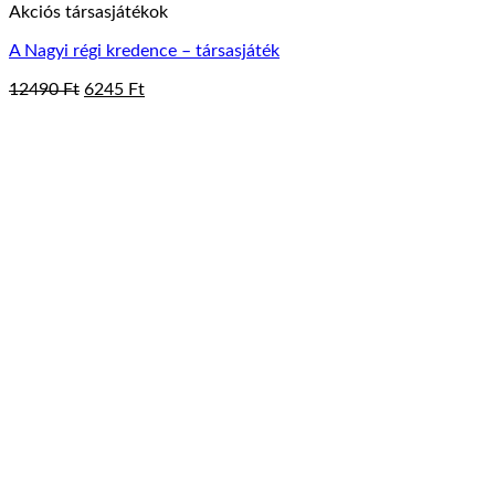
Akciós társasjátékok
A Nagyi régi kredence – társasjáték
Original
Current
12490
Ft
6245
Ft
price
price
was:
is:
12490 Ft.
6245 Ft.