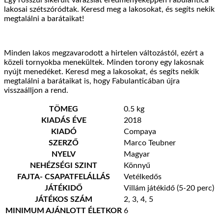
Egy rosszul sikerült varázslat eredményeképpen Fabulantica
lakosai szétszóródtak. Keresd meg a lakosokat, és segíts nekik
megtalálni a barátaikat!
Minden lakos megzavarodott a hirtelen változástól, ezért a
közeli tornyokba menekültek. Minden torony egy lakosnak
nyújt menedéket. Keresd meg a lakosokat, és segíts nekik
megtalálni a barátaikat is, hogy Fabulanticában újra
visszaálljon a rend.
TÖMEG
0.5 kg
KIADÁS ÉVE
2018
KIADÓ
Compaya
SZERZŐ
Marco Teubner
NYELV
Magyar
NEHÉZSÉGI SZINT
Könnyű
FAJTA- CSAPATFELÁLLÁS
Vetélkedős
JÁTÉKIDŐ
Villám játékidő (5-20 perc)
JÁTÉKOS SZÁM
2, 3, 4, 5
MINIMUM AJÁNLOTT ÉLETKOR
6