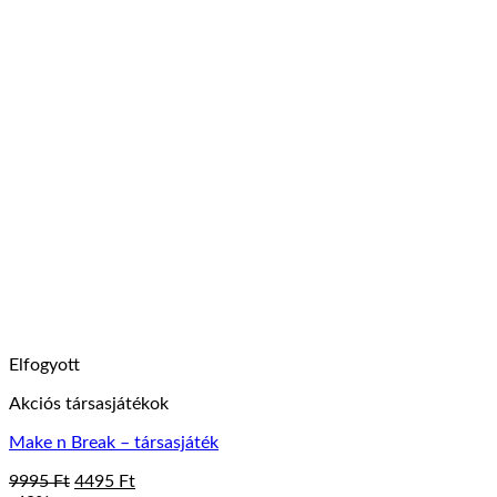
Elfogyott
Akciós társasjátékok
Make n Break – társasjáték
Original
Current
9995
Ft
4495
Ft