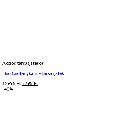
Akciós társasjátékok
Első Csótánykám – társasjáték
Original
Current
12995
Ft
7795
Ft
price
price
-40%
was:
is:
12995 Ft.
7795 Ft.