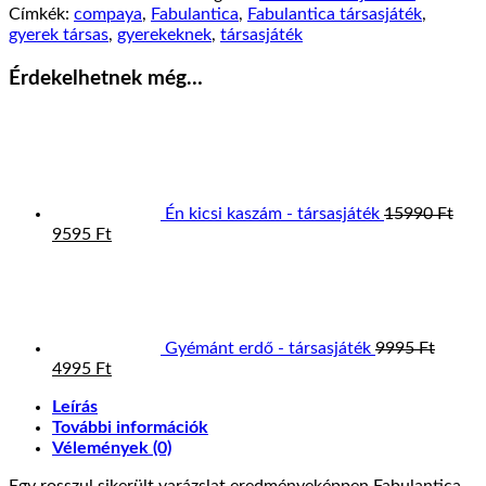
Címkék:
compaya
,
Fabulantica
,
Fabulantica társasjáték
,
gyerek társas
,
gyerekeknek
,
társasjáték
Érdekelhetnek még…
Én kicsi kaszám - társasjáték
15990
Ft
Original
Current
9595
Ft
price
price
was:
is:
15990 Ft.
9595 Ft.
Gyémánt erdő - társasjáték
9995
Ft
Original
Current
4995
Ft
price
price
Leírás
was:
is:
További információk
9995 Ft.
4995 Ft.
Vélemények (0)