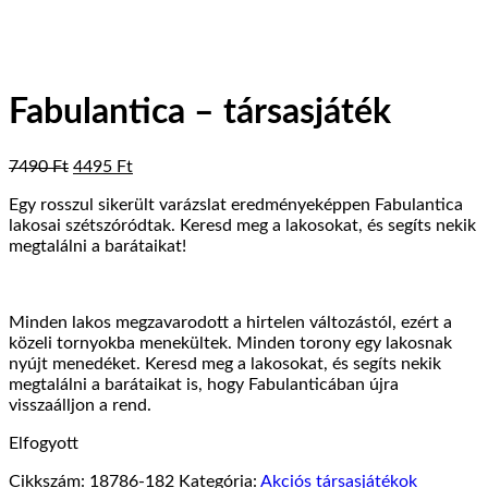
Fabulantica – társasjáték
Original
Current
7490
Ft
4495
Ft
price
price
Egy rosszul sikerült varázslat eredményeképpen Fabulantica
was:
is:
lakosai szétszóródtak. Keresd meg a lakosokat, és segíts nekik
7490 Ft.
4495 Ft.
megtalálni a barátaikat!
Minden lakos megzavarodott a hirtelen változástól, ezért a
közeli tornyokba menekültek. Minden torony egy lakosnak
nyújt menedéket. Keresd meg a lakosokat, és segíts nekik
megtalálni a barátaikat is, hogy Fabulanticában újra
visszaálljon a rend.
Elfogyott
Cikkszám:
18786-182
Kategória:
Akciós társasjátékok