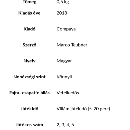
Tömeg
0,5 kg
Kiadás éve
2018
Kiadó
Compaya
Szerző
Marco Teubner
Nyelv
Magyar
Nehézségi szint
Könnyű
Fajta- csapatfelállás
Vetélkedős
Játékidő
Villám játékidő (5-20 perc)
Játékos szám
2, 3, 4, 5