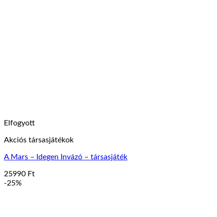
Elfogyott
Akciós társasjátékok
A Mars – Idegen Invázó – társasjáték
25990
Ft
-25%