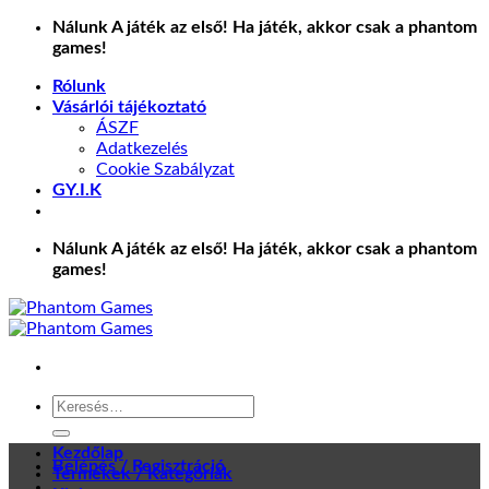
Skip
Nálunk A játék az első! Ha játék, akkor csak a phantom
to
games!
content
Rólunk
Vásárlói tájékoztató
ÁSZF
Adatkezelés
Cookie Szabályzat
GY.I.K
Nálunk A játék az első! Ha játék, akkor csak a phantom
games!
Keresés
a
következőre:
Kezdőlap
Belépés / Regisztráció
Termékek / Kategóriák