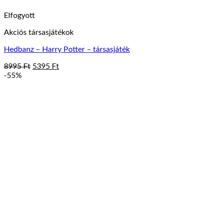
Elfogyott
Akciós társasjátékok
Hedbanz – Harry Potter – társasjáték
Original
Current
8995
Ft
5395
Ft
price
price
-55%
was:
is:
8995 Ft.
5395 Ft.