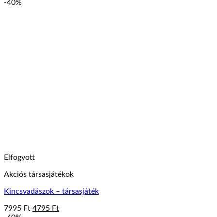
price
price
-40%
was:
is:
9995 Ft.
4495 Ft.
Elfogyott
Akciós társasjátékok
Kincsvadászok – társasjáték
Original
Current
7995
Ft
4795
Ft
price
price