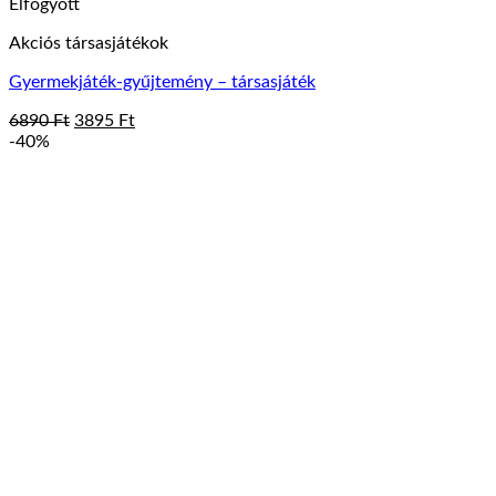
Elfogyott
Akciós társasjátékok
Gyermekjáték-gyűjtemény – társasjáték
Original
Current
6890
Ft
3895
Ft
price
price
-40%
was:
is:
6890 Ft.
3895 Ft.