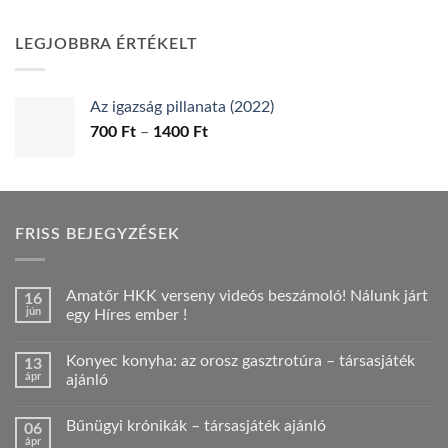
price
price
was:
is:
LEGJOBBRA ÉRTÉKELT
1900 Ft.
1790 Ft.
Az igazság pillanata (2022)
Ártartomány:
700
Ft
–
1400
Ft
700 Ft
-
1400 Ft
FRISS BEJEGYZÉSEK
Amatőr HKK verseny videós beszámoló! Nálunk járt
16
jún
egy Híres ember !
Nincs
hozzászólás
Konyec konyha: az orosz gasztrotúra – társasjáték
13
a(z)
Amatőr
ápr
ajánló
HKK
verseny
Nincs
videós
hozzászólás
Bűnügyi krónikák – társasjáték ajánló
06
beszámoló!
a(z)
Nálunk
Konyec
ápr
Nincs