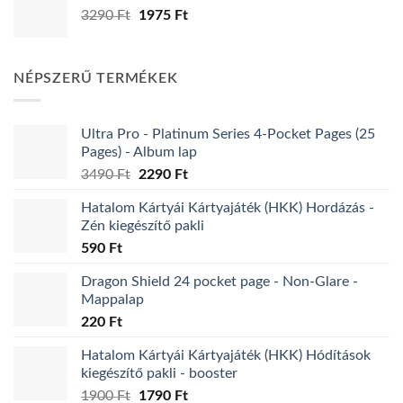
Original
Current
3290
Ft
1975
Ft
price
price
was:
is:
3290 Ft.
1975 Ft.
NÉPSZERŰ TERMÉKEK
Ultra Pro - Platinum Series 4-Pocket Pages (25
Pages) - Album lap
Original
Current
3490
Ft
2290
Ft
price
price
Hatalom Kártyái Kártyajáték (HKK) Hordázás -
was:
is:
Zén kiegészítő pakli
3490 Ft.
2290 Ft.
590
Ft
Dragon Shield 24 pocket page - Non-Glare -
Mappalap
220
Ft
Hatalom Kártyái Kártyajáték (HKK) Hódítások
kiegészítő pakli - booster
Original
Current
1900
Ft
1790
Ft