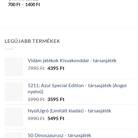
Ártartomány:
700
Ft
–
1400
Ft
700 Ft
Ennek
-
a
1400 Ft
terméknek
több
variációja
LEGÚJABB TERMÉKEK
van.
A
változatok
Vidám játékok Kisvakonddal - társasjáték
a
Original
Current
termékoldalon
7995
Ft
4395
Ft
price
price
választhatók
was:
is:
ki
5211: Azul Special Edition - társasjáték (Angol
7995 Ft.
4395 Ft.
nyelvű)
Original
Current
5990
Ft
3595
Ft
price
price
NyúlUgró (Limitált kiadás) - társasjáték
was:
is:
Original
Current
9990
Ft
5990 Ft.
5495
Ft
3595 Ft.
price
price
was:
is:
50 Dinoszaurusz - társasjáték
9990 Ft.
5495 Ft.