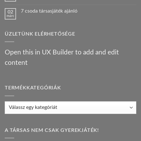
járt
konyha:
hozzászólás
egy
az
a(z)
Híres
orosz
7 csoda társasjáték ajánló
02
Bűnügyi
ember
gasztrotúra
márc
krónikák
!
–
Nincs
–
bejegyzéshez
társasjáték
hozzászólás
társasjáték
a(z)
ajánló
ajánló
7
bejegyzéshez
bejegyzéshez
ÜZLETÜNK ELÉRHETŐSÉGE
csoda
társasjáték
ajánló
bejegyzéshez
Open this in UX Builder to add and edit
content
TERMÉKKATEGÓRIÁK
A TÁRSAS NEM CSAK GYEREKJÁTÉK!