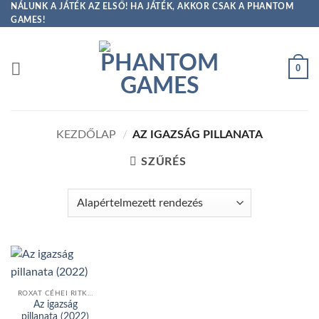
Skip
NÁLUNK A JÁTÉK AZ ELSŐ! HA JÁTÉK, AKKOR CSAK A PHANTOM
GAMES!
to
content
0
KEZDŐLAP
/
AZ IGAZSÁG PILLANATA
SZŰRÉS
ROXAT CÉHEI RITKÁK
Az igazság
pillanata (2022)