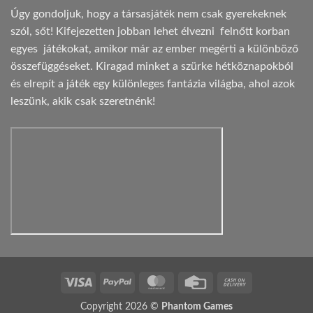
Úgy gondoljuk, hogy a társasjáték nem csak gyerekeknek
szól, sőt! Kifejezetten jobban lehet élvezni felnőtt korban
egyes játékokat, amikor már az ember megérti a különböző
összefüggéseket. Kiragad minket a szürke hétköznapokból
és elrepít a játék egy különleges fantázia világba, ahol azok
leszünk, akik csak szeretnénk!
Visa
PayPal
MasterCard
Credit
Cash
Card
On
Copyright 2026 ©
Phantom Games