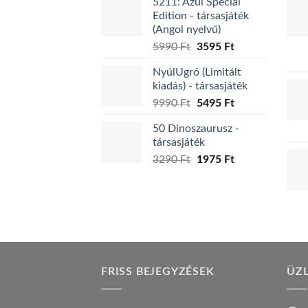
5211: Azul Special
was:
is:
Edition - társasjáték
7995 Ft.
4395 Ft.
(Angol nyelvű)
Original
Current
5990
Ft
3595
Ft
price
price
NyúlUgró (Limitált
was:
is:
kiadás) - társasjáték
5990 Ft.
3595 Ft.
Original
Current
9990
Ft
5495
Ft
price
price
50 Dinoszaurusz -
was:
is:
társasjáték
9990 Ft.
5495 Ft.
Original
Current
3290
Ft
1975
Ft
price
price
was:
is:
3290 Ft.
1975 Ft.
FRISS BEJEGYZÉSEK
ÜZ