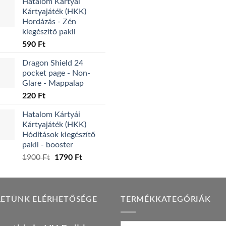
Hatalom Kártyái
was:
is:
Kártyajáték (HKK)
3490 Ft.
2290 Ft.
Hordázás - Zén
kiegészítő pakli
590
Ft
Dragon Shield 24
pocket page - Non-
Glare - Mappalap
220
Ft
Hatalom Kártyái
Kártyajáték (HKK)
Hódítások kiegészítő
pakli - booster
Original
Current
1900
Ft
1790
Ft
price
price
was:
is:
1900 Ft.
1790 Ft.
LETÜNK ELÉRHETŐSÉGE
TERMÉKKATEGÓRIÁK