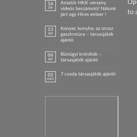
Ope
Amatőr HKK verseny
16
jún
videós beszámoló! Nálunk
to 
járt egy Híres ember !
Nincs
hozzászólás
Konyec konyha: az orosz
13
a(z)
Amatőr
ápr
gasztrotúra – társasjáték
HKK
ajánló
verseny
videós
Nincs
beszámoló!
hozzászólás
Nálunk
Bűnügyi krónikák –
06
a(z)
járt
Konyec
ápr
társasjáték ajánló
egy
konyha:
Híres
az
Nincs
ember
orosz
hozzászólás
!
7 csoda társasjáték ajánló
02
gasztrotúra
a(z)
bejegyzéshez
–
Bűnügyi
márc
Nincs
társasjáték
krónikák
hozzászólás
ajánló
–
a(z)
bejegyzéshez
társasjáték
7
ajánló
csoda
bejegyzéshez
társasjáték
ajánló
bejegyzéshez