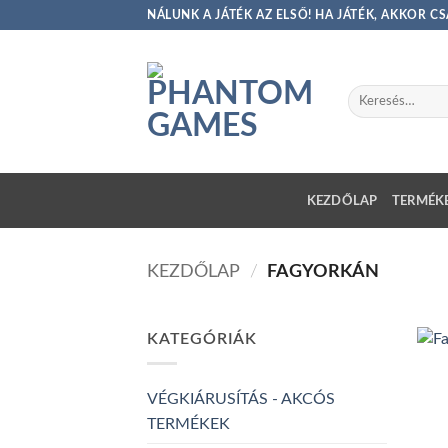
Skip
NÁLUNK A JÁTÉK AZ ELSŐ! HA JÁTÉK, AKKOR 
to
content
Keresés
a
következőre:
KEZDŐLAP
TERMÉKE
KEZDŐLAP
/
FAGYORKÁN
KATEGÓRIÁK
VÉGKIÁRUSÍTÁS - AKCÓS
TERMÉKEK