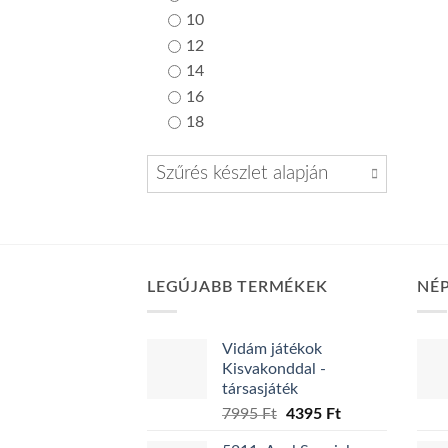
10
12
14
16
18
Szűrés készlet alapján
LEGÚJABB TERMÉKEK
NÉ
Vidám játékok
Kisvakonddal -
társasjáték
Original
Current
7995
Ft
4395
Ft
price
price