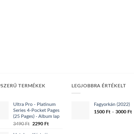
PSZERŰ TERMÉKEK
LEGJOBBRA ÉRTÉKELT
Ultra Pro - Platinum
Fagyorkán (2022)
Series 4-Pocket Pages
Á
1500
Ft
–
3000
Ft
(25 Pages) - Album lap
1
Original
Current
3490
Ft
2290
Ft
-
price
price
3