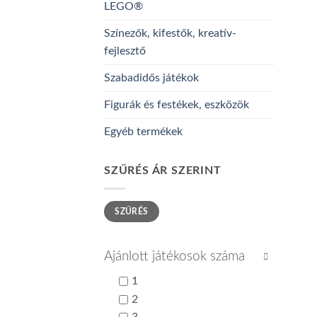
LEGO®
Színezők, kifestők, kreatív-
fejlesztő
Szabadidős játékok
Figurák és festékek, eszközök
Egyéb termékek
SZŰRÉS ÁR SZERINT
Min
Max
SZŰRÉS
ár
ár
Ajánlott játékosok száma
1
2