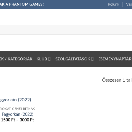
CSAK A PHANTOM GAMES!
Rólunk
Vás
K / KATEGÓRIÁK
KLUB
SZOLGÁLTATÁSOK
ESEMÉNYNAPTÁR
Összesen 1 tal
ROXAT CÉHEI RITKÁK
Fagyorkán (2022)
Ártartomány:
1500
Ft
–
3000
Ft
1500 Ft
Ennek
-