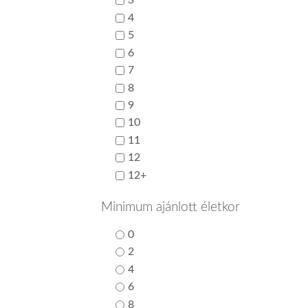
3
4
5
6
7
8
9
10
11
12
12+
Minimum ajánlott életkor
0
2
4
6
8