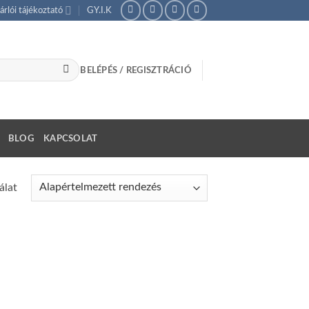
árlói tájékoztató
GY.I.K
BELÉPÉS / REGISZTRÁCIÓ
BLOG
KAPCSOLAT
álat