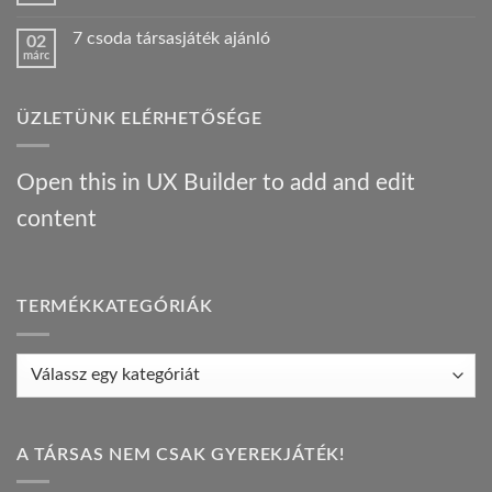
járt
konyha:
hozzászólás
egy
az
a(z)
Híres
orosz
7 csoda társasjáték ajánló
02
Bűnügyi
ember
gasztrotúra
márc
krónikák
!
–
Nincs
–
bejegyzéshez
társasjáték
hozzászólás
társasjáték
a(z)
ajánló
ajánló
7
bejegyzéshez
bejegyzéshez
ÜZLETÜNK ELÉRHETŐSÉGE
csoda
társasjáték
ajánló
bejegyzéshez
Open this in UX Builder to add and edit
content
TERMÉKKATEGÓRIÁK
A TÁRSAS NEM CSAK GYEREKJÁTÉK!