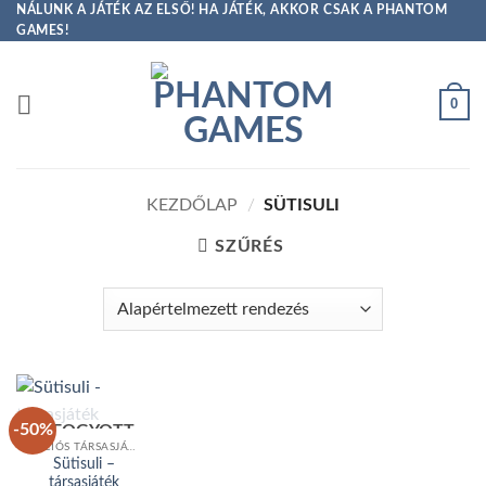
Skip
NÁLUNK A JÁTÉK AZ ELSŐ! HA JÁTÉK, AKKOR CSAK A PHANTOM
GAMES!
to
content
0
KEZDŐLAP
/
SÜTISULI
SZŰRÉS
-50%
ELFOGYOTT
AKCIÓS TÁRSASJÁTÉKOK
Sütisuli –
társasjáték