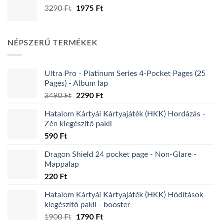
Original
Current
3290
Ft
1975
Ft
price
price
was:
is:
3290 Ft.
1975 Ft.
NÉPSZERŰ TERMÉKEK
Ultra Pro - Platinum Series 4-Pocket Pages (25
Pages) - Album lap
Original
Current
3490
Ft
2290
Ft
price
price
Hatalom Kártyái Kártyajáték (HKK) Hordázás -
was:
is:
Zén kiegészítő pakli
3490 Ft.
2290 Ft.
590
Ft
Dragon Shield 24 pocket page - Non-Glare -
Mappalap
220
Ft
Hatalom Kártyái Kártyajáték (HKK) Hódítások
kiegészítő pakli - booster
Original
Current
1900
Ft
1790
Ft