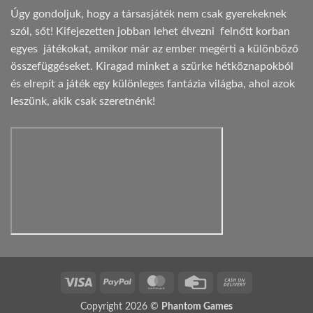
Úgy gondoljuk, hogy a társasjáték nem csak gyerekeknek
szól, sőt! Kifejezetten jobban lehet élvezni felnőtt korban
egyes játékokat, amikor már az ember megérti a különböző
összefüggéseket. Kiragad minket a szürke hétköznapokból
és elrepít a játék egy különleges fantázia világba, ahol azok
leszünk, akik csak szeretnénk!
Visa
PayPal
MasterCard
Credit
Cash
Card
On
Copyright 2026 ©
Phantom Games