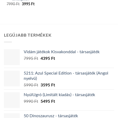
Original
Current
7990
Ft
3995
Ft
price
price
was:
is:
7990 Ft.
3995 Ft.
LEGÚJABB TERMÉKEK
Vidám játékok Kisvakonddal - társasjáték
Original
Current
7995
Ft
4395
Ft
price
price
was:
is:
5211: Azul Special Edition - társasjáték (Angol
7995 Ft.
4395 Ft.
nyelvű)
Original
Current
5990
Ft
3595
Ft
price
price
NyúlUgró (Limitált kiadás) - társasjáték
was:
is:
Original
Current
9990
Ft
5990 Ft.
5495
Ft
3595 Ft.
price
price
was:
is:
50 Dinoszaurusz - társasjáték
9990 Ft.
5495 Ft.