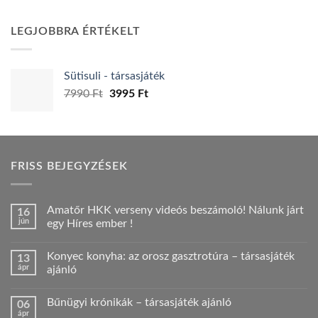
price
price
was:
is:
LEGJOBBRA ÉRTÉKELT
1900 Ft.
1790 Ft.
Sütisuli - társasjáték
Original
Current
7990
Ft
3995
Ft
price
price
was:
is:
7990 Ft.
3995 Ft.
FRISS BEJEGYZÉSEK
Amatőr HKK verseny videós beszámoló! Nálunk járt
16
jún
egy Híres ember !
Nincs
hozzászólás
Konyec konyha: az orosz gasztrotúra – társasjáték
13
a(z)
Amatőr
ápr
ajánló
HKK
verseny
Nincs
videós
hozzászólás
Bűnügyi krónikák – társasjáték ajánló
06
beszámoló!
a(z)
Nálunk
Konyec
ápr
Nincs