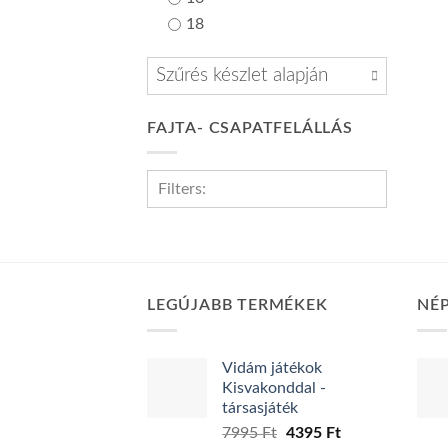
18
Szűrés készlet alapján
FAJTA- CSAPATFELÁLLÁS
Filters:
Vetélkedős
1
LEGÚJABB TERMÉKEK
NÉ
Vidám játékok
Kisvakonddal -
társasjáték
Original
Current
7995
Ft
4395
Ft