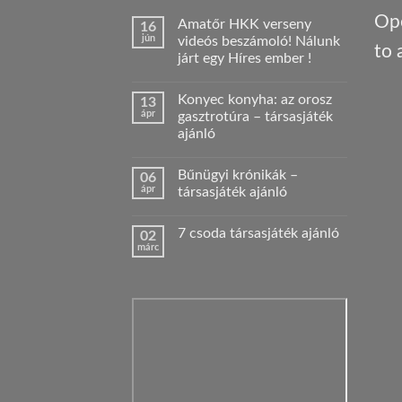
Ope
Amatőr HKK verseny
16
jún
videós beszámoló! Nálunk
to 
járt egy Híres ember !
Nincs
hozzászólás
Konyec konyha: az orosz
13
a(z)
Amatőr
ápr
gasztrotúra – társasjáték
HKK
ajánló
verseny
videós
Nincs
beszámoló!
hozzászólás
Nálunk
Bűnügyi krónikák –
06
a(z)
járt
Konyec
ápr
társasjáték ajánló
egy
konyha:
Híres
az
Nincs
ember
orosz
hozzászólás
!
7 csoda társasjáték ajánló
02
gasztrotúra
a(z)
bejegyzéshez
–
Bűnügyi
márc
Nincs
társasjáték
krónikák
hozzászólás
ajánló
–
a(z)
bejegyzéshez
társasjáték
7
ajánló
csoda
bejegyzéshez
társasjáték
ajánló
bejegyzéshez