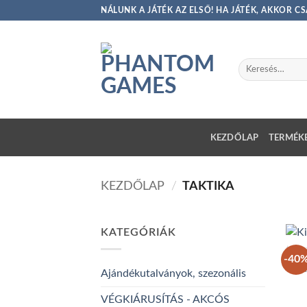
Skip
NÁLUNK A JÁTÉK AZ ELSŐ! HA JÁTÉK, AKKOR 
to
content
Keresés
a
következőre:
KEZDŐLAP
TERMÉKE
KEZDŐLAP
/
TAKTIKA
KATEGÓRIÁK
-40
A
Ajándékutalványok, szezonális
VÉGKIÁRUSÍTÁS - AKCÓS