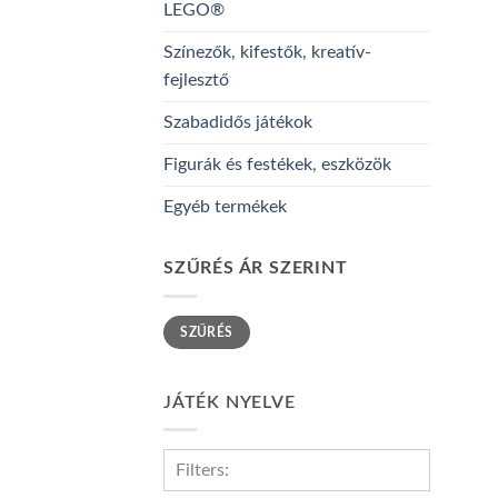
LEGO®
Színezők, kifestők, kreatív-
fejlesztő
Szabadidős játékok
Figurák és festékek, eszközök
Egyéb termékek
SZŰRÉS ÁR SZERINT
Min
Max
SZŰRÉS
ár
ár
JÁTÉK NYELVE
Filters: