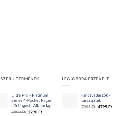
PSZERŰ TERMÉKEK
LEGJOBBRA ÉRTÉKELT
Ultra Pro - Platinum
Kincsvadászok -
Series 4-Pocket Pages
társasjáték
(25 Pages) - Album lap
Original
Cu
7995
Ft
4795
Ft
Original
Current
3490
Ft
2290
Ft
price
pr