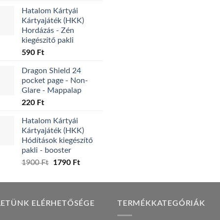
price
price
was:
is:
Hatalom Kártyái
was:
is:
7995 Ft.
47
Kártyajáték (HKK)
3490 Ft.
2290 Ft.
Hordázás - Zén
kiegészítő pakli
590
Ft
Dragon Shield 24
pocket page - Non-
Glare - Mappalap
220
Ft
Hatalom Kártyái
Kártyajáték (HKK)
Hódítások kiegészítő
pakli - booster
Original
Current
1900
Ft
1790
Ft
price
price
was:
is:
1900 Ft.
1790 Ft.
LETÜNK ELÉRHETŐSÉGE
TERMÉKKATEGÓRIÁK