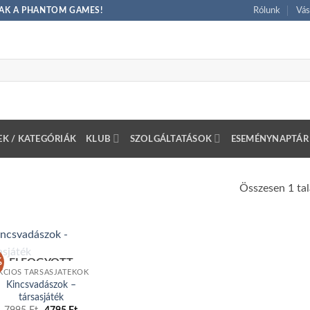
CSAK A PHANTOM GAMES!
Rólunk
Vás
K / KATEGÓRIÁK
KLUB
SZOLGÁLTATÁSOK
ESEMÉNYNAPTÁR
Összesen 1 tal
%
ELFOGYOTT
KCIÓS TÁRSASJÁTÉKOK
Kincsvadászok –
társasjáték
Original
Current