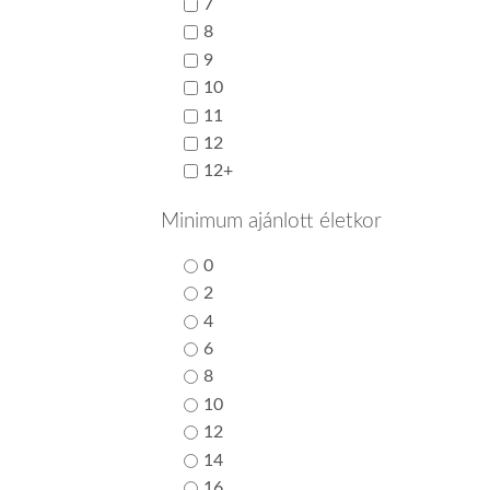
7
8
9
10
11
12
12+
Minimum ajánlott életkor
0
2
4
6
8
10
12
14
16