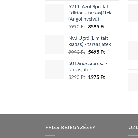
price
price
5211: Azul Special
was:
is:
Edition - társasjáték
7995 Ft.
4395 Ft.
(Angol nyelvű)
Original
Current
5990
Ft
3595
Ft
price
price
NyúlUgró (Limitált
was:
is:
kiadás) - társasjáték
5990 Ft.
3595 Ft.
Original
Current
9990
Ft
5495
Ft
price
price
50 Dinoszaurusz -
was:
is:
társasjáték
9990 Ft.
5495 Ft.
Original
Current
3290
Ft
1975
Ft
price
price
was:
is:
3290 Ft.
1975 Ft.
FRISS BEJEGYZÉSEK
ÜZ