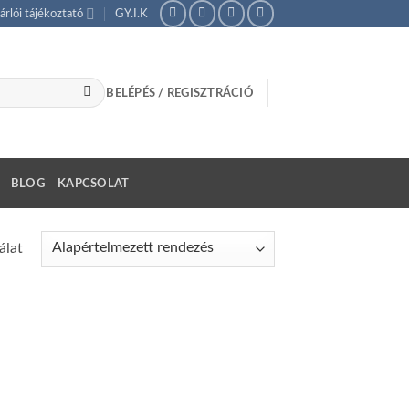
árlói tájékoztató
GY.I.K
BELÉPÉS / REGISZTRÁCIÓ
BLOG
KAPCSOLAT
álat