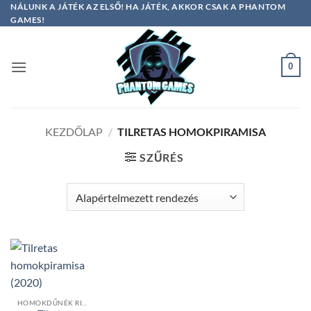
Skip
NÁLUNK A JÁTÉK AZ ELSŐ! HA JÁTÉK, AKKOR CSAK A PHANTOM
GAMES!
to
content
0
KEZDŐLAP
/
TILRETAS HOMOKPIRAMISA
SZŰRÉS
HOMOKDŰNÉK RITKÁK