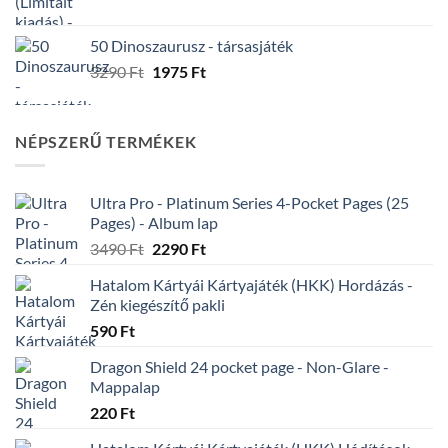
price
price
was:
is:
50 Dinoszaurusz - társasjáték
9990 Ft.
5495 Ft.
Original
Current
3290
Ft
1975
Ft
price
price
was:
is:
3290 Ft.
1975 Ft.
NÉPSZERŰ TERMÉKEK
Ultra Pro - Platinum Series 4-Pocket Pages (25
Pages) - Album lap
Original
Current
3490
Ft
2290
Ft
price
price
Hatalom Kártyái Kártyajáték (HKK) Hordázás -
was:
is:
Zén kiegészítő pakli
3490 Ft.
2290 Ft.
590
Ft
Dragon Shield 24 pocket page - Non-Glare -
Mappalap
220
Ft