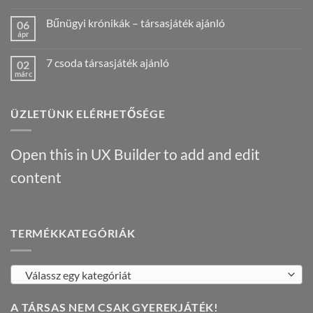
verseny
Nincs
videós
hozzászólás
Bűnügyi krónikák – társasjáték ajánló
06
beszámoló!
a(z)
Nálunk
Konyec
ápr
Nincs
járt
konyha:
hozzászólás
egy
az
a(z)
Híres
orosz
7 csoda társasjáték ajánló
02
Bűnügyi
ember
gasztrotúra
krónikák
márc
!
–
Nincs
–
bejegyzéshez
társasjáték
hozzászólás
társasjáték
a(z)
ajánló
ajánló
7
bejegyzéshez
bejegyzéshez
ÜZLETÜNK ELÉRHETŐSÉGE
csoda
társasjáték
ajánló
bejegyzéshez
Open this in UX Builder to add and edit
content
TERMÉKKATEGÓRIÁK
Válassz egy kategóriát
A TÁRSAS NEM CSAK GYEREKJÁTÉK!