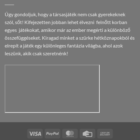
Úgy gondoljuk, hogy a társasjáték nem csak gyerekeknek
szól, sőt! Kifejezetten jobban lehet élvezni felnőtt korban
egyes játékokat, amikor már az ember megérti a különböző
összefüggéseket. Kiragad minket a szürke hétköznapokból és
elrepít a játék egy különleges fantázia világba, ahol azok
leszünk, akik csak szeretnénk!
Visa
PayPal
MasterCard
Credit
Cash