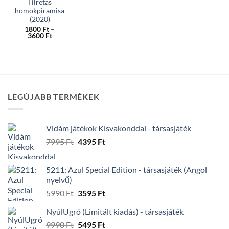
Tilretas
homokpiramisa
(2020)
1800
Ft
–
Ártartomány:
3600
Ft
1800 Ft
Ennek
-
a
3600 Ft
terméknek
több
variációja
LEGÚJABB TERMÉKEK
van.
A
változatok
Vidám játékok Kisvakonddal - társasjáték
a
Original
Current
termékoldalon
7995
Ft
4395
Ft
price
price
választhatók
was:
is:
ki
5211: Azul Special Edition - társasjáték (Angol
7995 Ft.
4395 Ft.
nyelvű)
Original
Current
5990
Ft
3595
Ft
price
price
NyúlUgró (Limitált kiadás) - társasjáték
was:
is:
Original
Current
9990
Ft
5990 Ft.
5495
Ft
3595 Ft.