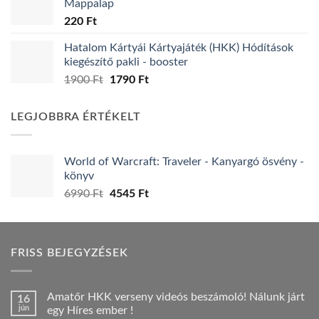
Mappalap
220
Ft
Hatalom Kártyái Kártyajáték (HKK) Hódítások
kiegészítő pakli - booster
Original
Current
1900
Ft
1790
Ft
price
price
was:
is:
LEGJOBBRA ÉRTÉKELT
1900 Ft.
1790 Ft.
World of Warcraft: Traveler - Kanyargó ösvény -
könyv
Original
Current
6990
Ft
4545
Ft
price
price
was:
is:
6990 Ft.
4545 Ft.
FRISS BEJEGYZÉSEK
Amatőr HKK verseny videós beszámoló! Nálunk járt
16
jún
egy Híres ember !