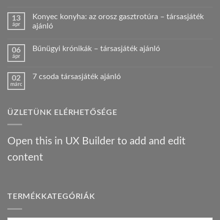
Nincs
hozzászólás
Konyec konyha: az orosz gasztrotúra – társasjáték
13
a(z)
Amatőr
ápr
ajánló
HKK
verseny
Nincs
videós
hozzászólás
Bűnügyi krónikák – társasjáték ajánló
06
beszámoló!
a(z)
Nálunk
Konyec
ápr
Nincs
járt
konyha:
hozzászólás
egy
az
a(z)
Híres
orosz
7 csoda társasjáték ajánló
02
Bűnügyi
ember
gasztrotúra
márc
krónikák
!
–
Nincs
–
bejegyzéshez
társasjáték
hozzászólás
társasjáték
a(z)
ajánló
ajánló
7
bejegyzéshez
bejegyzéshez
ÜZLETÜNK ELÉRHETŐSÉGE
csoda
társasjáték
ajánló
bejegyzéshez
Open this in UX Builder to add and edit
content
TERMÉKKATEGÓRIÁK