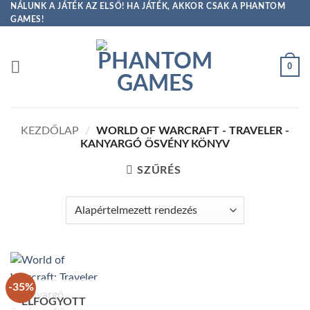
Skip
NÁLUNK A JÁTÉK AZ ELSŐ! HA JÁTÉK, AKKOR CSAK A PHANTOM
GAMES!
to
content
0
KEZDŐLAP
/
WORLD OF WARCRAFT - TRAVELER -
KANYARGÓ ÖSVÉNY KÖNYV
SZŰRÉS
-35%
ELFOGYOTT