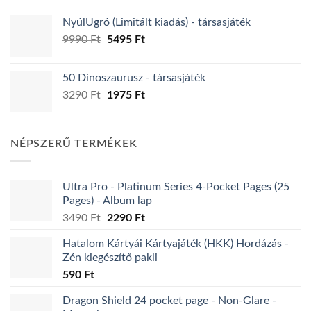
price
price
NyúlUgró (Limitált kiadás) - társasjáték
was:
is:
Original
Current
9990
Ft
5990 Ft.
5495
Ft
3595 Ft.
price
price
was:
is:
50 Dinoszaurusz - társasjáték
9990 Ft.
5495 Ft.
Original
Current
3290
Ft
1975
Ft
price
price
was:
is:
3290 Ft.
1975 Ft.
NÉPSZERŰ TERMÉKEK
Ultra Pro - Platinum Series 4-Pocket Pages (25
Pages) - Album lap
Original
Current
3490
Ft
2290
Ft
price
price
Hatalom Kártyái Kártyajáték (HKK) Hordázás -
was:
is:
Zén kiegészítő pakli
3490 Ft.
2290 Ft.
590
Ft
Dragon Shield 24 pocket page - Non-Glare -