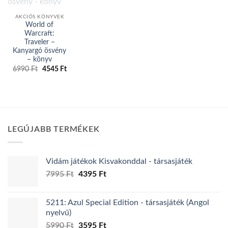
AKCIÓS KÖNYVEK
World of
Warcraft:
Traveler –
Kanyargó ösvény
– könyv
Original
Current
6990
Ft
4545
Ft
price
price
was:
is:
6990 Ft.
4545 Ft.
LEGÚJABB TERMÉKEK
Vidám játékok Kisvakonddal - társasjáték
Original
Current
7995
Ft
4395
Ft
price
price
was:
is:
5211: Azul Special Edition - társasjáték (Angol
7995 Ft.
4395 Ft.
nyelvű)
Original
Current
5990
Ft
3595
Ft