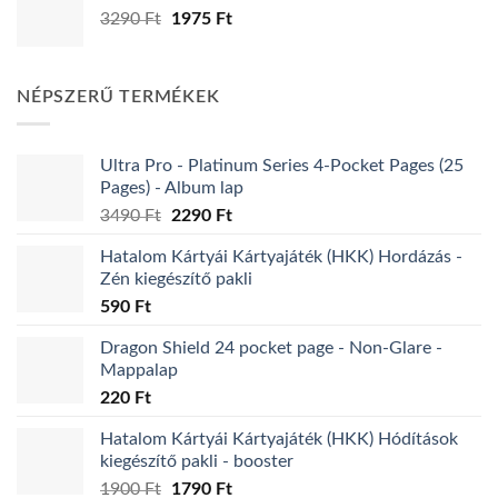
Original
Current
3290
Ft
1975
Ft
price
price
was:
is:
3290 Ft.
1975 Ft.
NÉPSZERŰ TERMÉKEK
Ultra Pro - Platinum Series 4-Pocket Pages (25
Pages) - Album lap
Original
Current
3490
Ft
2290
Ft
price
price
Hatalom Kártyái Kártyajáték (HKK) Hordázás -
was:
is:
Zén kiegészítő pakli
3490 Ft.
2290 Ft.
590
Ft
Dragon Shield 24 pocket page - Non-Glare -
Mappalap
220
Ft
Hatalom Kártyái Kártyajáték (HKK) Hódítások
kiegészítő pakli - booster
Original
Current
1900
Ft
1790
Ft