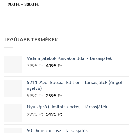
Ártartomány:
900
Ft
–
3000
Ft
900 Ft
Ennek
-
a
3000 Ft
terméknek
több
variációja
LEGÚJABB TERMÉKEK
van.
A
változatok
Vidám játékok Kisvakonddal - társasjáték
a
Original
Current
termékoldalon
7995
Ft
4395
Ft
price
price
választhatók
was:
is:
ki
5211: Azul Special Edition - társasjáték (Angol
7995 Ft.
4395 Ft.
nyelvű)
Original
Current
5990
Ft
3595
Ft
price
price
NyúlUgró (Limitált kiadás) - társasjáték
was:
is:
Original
Current
9990
Ft
5990 Ft.
5495
Ft
3595 Ft.
price
price
was:
is:
50 Dinoszaurusz - társasjáték
9990 Ft.
5495 Ft.