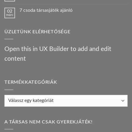
járt
konyha:
hozzászólás
egy
az
a(z)
Híres
orosz
7 csoda társasjáték ajánló
02
Bűnügyi
ember
gasztrotúra
márc
krónikák
!
–
Nincs
–
bejegyzéshez
társasjáték
hozzászólás
társasjáték
a(z)
ajánló
ajánló
7
bejegyzéshez
bejegyzéshez
ÜZLETÜNK ELÉRHETŐSÉGE
csoda
társasjáték
ajánló
bejegyzéshez
Open this in UX Builder to add and edit
content
TERMÉKKATEGÓRIÁK
A TÁRSAS NEM CSAK GYEREKJÁTÉK!