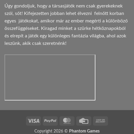
Úgy gondoljuk, hogy a társasjáték nem csak gyerekeknek
szól, sőt! Kifejezetten jobban lehet élvezni felnőtt korban
egyes játékokat, amikor már az ember megérti a különböző
összefüggéseket. Kiragad minket a szürke hétköznapokból
és elrepít a játék egy különleges fantázia világba, ahol azok
leszünk, akik csak szeretnénk!
Visa
PayPal
MasterCard
Credit
Cash
Card
On
Copyright 2026 ©
Phantom Games