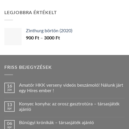
price
price
was:
is:
LEGJOBBRA ÉRTÉKELT
1900 Ft.
1790 Ft.
Zinthurg börtön (2020)
Ártartomány:
900
Ft
–
3000
Ft
900 Ft
-
3000 Ft
FRISS BEJEGYZÉSEK
Amatőr HKK verseny videós beszámoló! Nálunk járt
16
jún
egy Híres ember !
Nincs
hozzászólás
Konyec konyha: az orosz gasztrotúra – társasjáték
13
a(z)
Amatőr
ápr
ajánló
HKK
verseny
Nincs
videós
hozzászólás
Bűnügyi krónikák – társasjáték ajánló
06
beszámoló!
a(z)
Nálunk
Konyec
ápr
Nincs