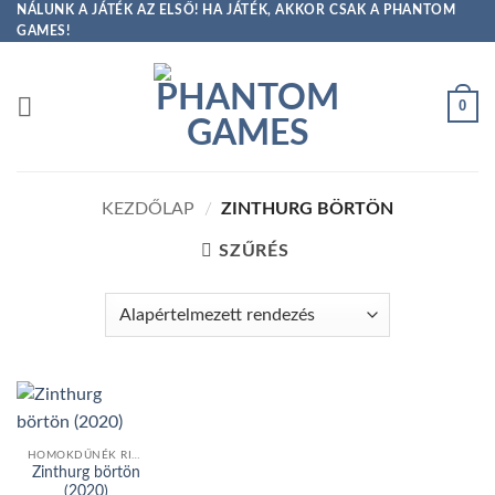
Skip
NÁLUNK A JÁTÉK AZ ELSŐ! HA JÁTÉK, AKKOR CSAK A PHANTOM
GAMES!
to
content
0
KEZDŐLAP
/
ZINTHURG BÖRTÖN
SZŰRÉS
HOMOKDŰNÉK RITKÁK
Zinthurg börtön
(2020)